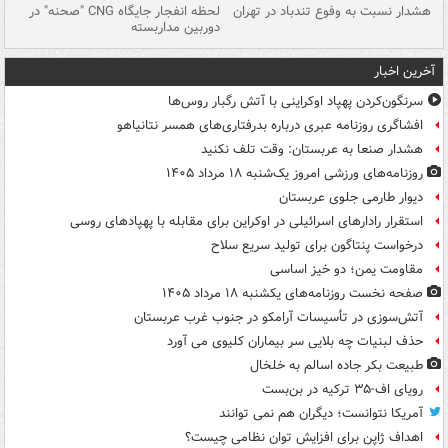
ای
هشدار نسبت به وفوع تندباد در تهران
لحظه انفجار جایگاه CNG "صحنه" در
دس
دوربین مداربسته
ات
آخرین اخبار
سرنگون‌کردن پهپاد اوکراینی با آتش رگبار روس‌ها
افشاگری روزنامه عبری درباره بدرفتاری‌های همسر نتانیاهو
هشدار صنعا به عربستان: وقت تلف نکنید
روزنامه‌های ورزشی امروز یک‌شنبه ۱۸ مرداد ۱۴۰۵
دیوار طارمی جلوی عربستان
استقرار رادارهای اسرائیلی در اوکراین برای مقابله با پهپادهای روسی
درخواست پنتاگون برای تولید سریع سلاح
مقاومت یمن؛ دو خیز اساسی
صفحه نخست روزنامه‌های یکشنبه ۱۸ مرداد ۱۴۰۵
آتش‌سوزی در تأسیسات آرامکو در جنوب غرب عربستان
حذف لبنیات چه بلایی سر بیماران کلیوی می آورد
طبیعت بکر جاده اسالم به خلخال
رویای اف-۳۵ ترکیه در بن‌بست
آمریکا نتوانست؛ دیگران هم نمی توانند
اهداف ژاپن برای افزایش توان نظامی چیست؟