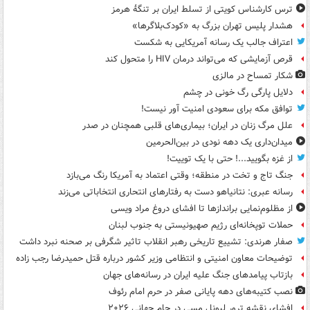
ترس کارشناس کویتی از تسلط ایران بر تنگۀ هرمز
هشدار پلیس تهران بزرگ به «کودک‌بلاگرها»
اعتراف جالب یک رسانه آمریکایی به شکست
قرص آزمایشی که می‌تواند درمان HIV را متحول کند
شکار تمساح در مالزی
دلایل پارگی رگ خونی در چشم
توافق مکه برای سعودی امنیت آور نیست!
علل مرگ زنان در ایران؛ بیماری‌های قلبی همچنان در صدر
میدان‌داری یک دهه نودی در بین‌الحرمین
از غزه بگویید...! حتی با یک توییت!
جنگ تاج و تخت در منطقه؛ وقتی اعتماد به آمریکا رنگ می‌بازد
رسانه عبری: نتانیاهو دست به رفتارهای انتحاری انتخاباتی می‌زند
از مظلوم‌نمایی براندازها تا افشای دروغ مراد ویسی
حملات توپخانه‌ای رژیم صهیونیستی به جنوب لبنان
صفار هرندی: تشییع تاریخی رهبر انقلاب تاثیر شگرفی بر صحنه نبرد داشت
توضیحات معاون امنیتی و انتظامی وزیر کشور درباره قتل حمیدرضا رجب زاده
بازتاب پیامدهای جنگ علیه ایران در رسانه‌های جهان
نصب کتیبه‌های دهه پایانی صفر در حرم امام رئوف
افشای نقشه ترور لیونل مسی در جام جهانی ۲۰۲۶