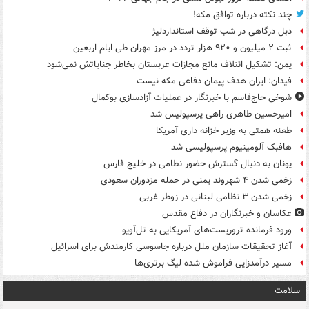
چند نکته درباره توافق مکه!
دبل درگاهی در شب توقف استانداردلیژ
ثبت ۲ میلیون و ۹۲۰ هزار تردد در مرز مهران طی ایام اربعین
یمن: تشکیل ائتلاف مانع مجازات عربستان بخاطر جنایاتش نمی‌شود
فیدان: ایران هدف پیمان دفاعی مکه نیست
شوخی حاج‌قاسم با خبرنگار در عملیات آزادسازی بوکمال
امیرحسین طاهری راهی پرسپولیس شد
طعنه همتی به وزیر خزانه داری آمریکا
هافبک آلومینیوم پرسپولیسی شد
یونان به دنبال گسترش حضور نظامی در خلیج فارس
زخمی شدن ۴ شهروند یمنی در حمله مزدوران سعودی
زخمی شدن ۳ نظامی لبنانی در زوطر غربی
عکاسان و خبرنگاران در دفاع مقدس
ورود فرمانده تروریست‌های آمریکایی به تل‌آویو
آغاز تحقیقات سازمان ملل درباره جاسوسی کارمندش برای اسرائیل
مسیر درآمدزایی فراموش شده لیگ برتری‌ها
سلامت