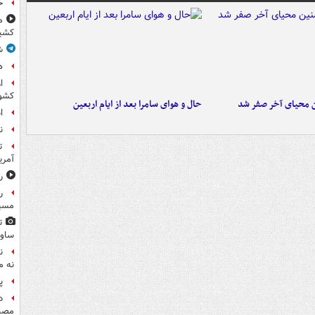
خ
م
کشی
ش
ه
ا
کشو
ن محیای آخر صفر شد
حال و هوای سامرا بعد از ایام اربعین
ا
ن
ت
آمری
ر
ر
مسیر
ت
ساوی
ن
نه م
پ
د
مصن