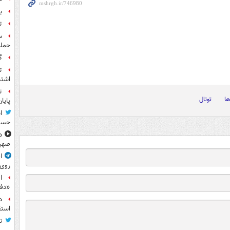
بر
ت
حمله
گ
ت
اشتب
ت
ا
توتال
پایا
ا
حسی
د
صهی
ا
روی
ا
«دف
د
استق
ن