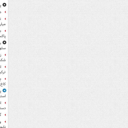
پ
د
ت
میان
ج
پاکس
سئوت
ز
شکس
ا
ترکی
چ
کاخ 
پ
استر
ا
دستی
گ
و
نابو