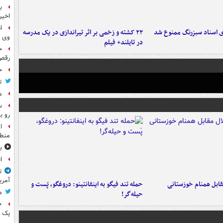
ب
اخیر
ا
ای اسناد سبزرنگ ممنوع شد
۲۲ کشته و زخمی بر اثر تیراندازی در یک مدرسه
وی 
در تایلند+ فیلم
ح
رقص
ح
ت
م
س
رو ب
ا
منطق
ب
ا
ت
آمری
قابل همنام خوزستانی
حمله تند فیگو به اینفانتینو: دروغگو، پَست‌ و
م
حیله‌گر!
یک 