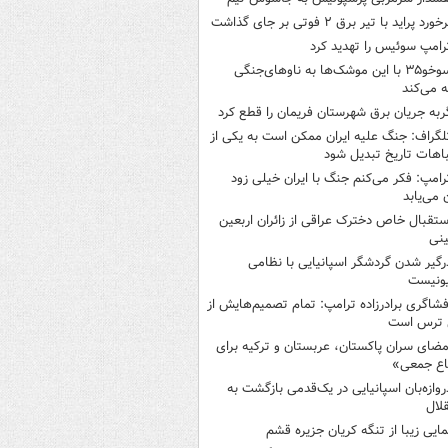
خورد پراید با تیر برق ۲ فوتی بر جای گذاشت
رامپ سوئیس را تهدید کرد
سوخو۳۵ با این موشک‌ها به ناوهای‌جنگی
 می‌کند
ربه جریان برق شهرستان فریمان را قطع کرد
لگراف: جنگ علیه ایران ممکن است به یکی از
اهات تاریخ تبدیل شود
رامپ: فکر می‌کنم جنگ با ایران خیلی زود
ن می‌یابد
ستقبال خاص دخترک عراقی از زائران اربعین
نی
رگیر شدن گردشگر اسپانیایی با نظامی
ونیست
فشاگری برادرزاده ترامپ: تمام تصمیم‌هایش از
 ترس است
مضای سران پاکستان، عربستان و ترکیه برای
اع جمعی»
روازه‌بان اسپانیایی در یک‌قدمی بازگشت به
لال
مایی زیبا از تنگه کریان جزیره قشم