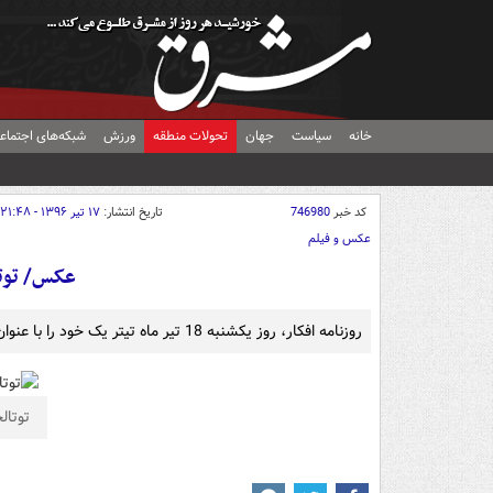
خانه
سیاست
جهان
تحولات منطقه
ورزش
شبکه‌های اجتماع
کد خبر
746980
تاریخ انتشار:
۱۷ تیر ۱۳۹۶ - ۲۱:۴۸
عکس و فیلم
عکس/ توتالجیم
روزنامه افکار، روز یکشنبه 18 تیر ماه تیتر یک خود را با عنوان «توتالجیم در ۶۰ دقیقه» منتشر کرده است.
توتالجیم