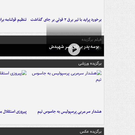
برخورد پراید با تیر برق ۲ فوتی بر جای گذاشت
تنظیم قولنامه بر
فیلم برگزیده
بوسه‌ پدر بر پای پسر شهیدش
برگزیده ورزشی
هشدار سرمربی پرسپولیس به جاسوس تیم
پیروزی استقلال م
برگزیده عکس