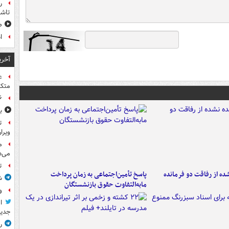
ر
تاش
ص
ا
آخری
ع
متکی
۶ فوتی و ۵ مصدوم بر ا
ب
ت
ویرا
م
می‌د
ت
ه از رفاقت دو فرمانده‌
پاسخ تأمین‌اجتماعی به زمان پرداخت
ش
مابه‌التفاوت حقوق بازنشستگان
و
ا
جدید
ر