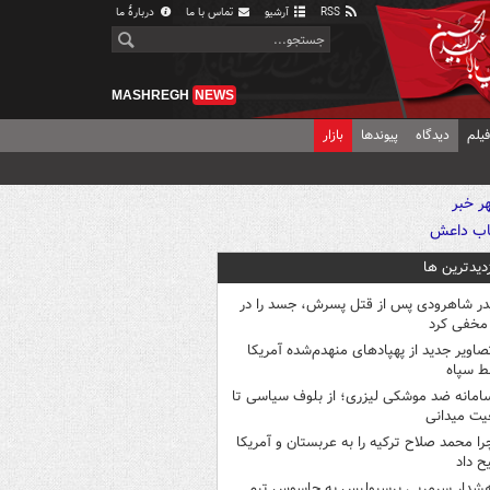
RSS
آرشیو
تماس با ما
دربارهٔ ما
MASHREGH
NEWS
یلم
دیدگاه
پیوندها
بازار
زدیدترین ها
در شاهرودی پس از قتل پسرش، جسد را در
مخفی کرد
صاویر جدید از پهپادهای منهدم‌شده آمریکا
ط سپاه
امانه ضد موشکی لیزری؛ از بلوف سیاسی تا
یت میدانی
را محمد صلاح ترکیه را به عربستان و آمریکا
ح داد
شدار سرمربی پرسپولیس به جاسوس تیم