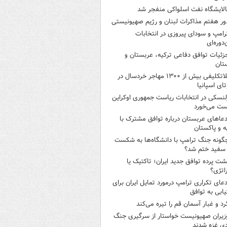
الایشگاه نفت اسلواکی منفجر شد
ور هفتم مذاکرات لبنان و رژیم صهیونیستی
رامپ و سودای پیروزی در انتخابات
‌دوره‌ای
زئیات توافق دفاعی ترکیه، عربستان و
تان
بلاتکلیفی بیش از ۱۳۰۰ مهاجر خردسال در
ای اسپانیا
لنسکی در انتخابات ریاست جمهوری اوکراین
ت می‌خورد
دعاهای عربستان درباره توافق مشترک با
ه و پاکستان
گونه جنگ ترامپ با دانشگاه‌ها به شکست
سفید ختم شد؟
شت پرده توافق جدید ایران؛ تاکتیک یا
اتژی؟
دعای تکراری ترامپ درمورد تمایل ایران برای
ابی به توافق
رد و غبار آسمان قم را تیره می‌کند
زیران صهیونیست خواستار از سرگیری جنگ
دی غزه شدند