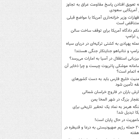
ه تعویق افتادن پاسخ مقاومت عراق به تجاوز
 آمریکایی سعودی
ظهارات وزیر خزانه‌داری آمریکا با مواضع قبلی
متناقض است
کم دادگاه آمریکا برای توقف ساخت سالن
 ترامپ
مله پهپادی به کشتی ترکیه‌ای در دریای سیاه
رامپ و نتانیاهو جنایتکار جنگی هستند!
یزبانی استقلال در آسیا به امارات می‌رسد؟
امانه موشکی پاتریوت چیست و چرا ذخایر آن
ه اتمام است؟
منیت خلیج فارس باید به دست کشورهای
ه تأمین شود
ارش باران در فاروج خراسان شمالی
نفجار بزرگ در شهر المخا یمن
نگه هرمز به نماد یک تحقیر تاریخی برای
کا تبدیل شد!
اموریت در حال پایان است!
۲۰ حمله رژیم صهیونیستی به درعا و قنیطره در
هفته