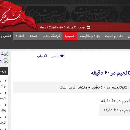
جمعه ۱۶ مرداد ۱۴۰۵ -
Aug 7 2026
ی
دفاع و امنیت
جهاد و مقاومت
حسینیه
فرهنگ و هنر
جامعه
اقتصاد
عکس و ف
۰ نظر
چاپ
پربا
 در ۶۰ دقیقه
پ
چاه 
ت
توس
س
 در ۶۰ دقیقه
واقع
چ
ترجی
ه