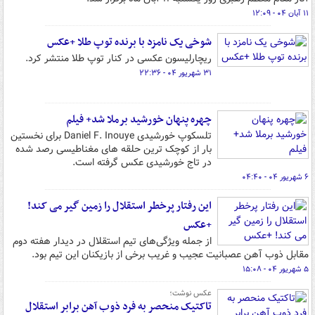
۱۱ آبان ۰۴ - ۱۲:۰۹
شوخی یک نامزد با برنده توپ طلا +عکس
ریچارلیسون عکسی در کنار توپ طلا منتشر کرد.
۳۱ شهریور ۰۴ - ۲۲:۳۶
چهره پنهان خورشید برملا شد+ فیلم
تلسکوپ خورشیدی Daniel F. Inouye برای نخستین
بار از کوچک ترین حلقه های مغناطیسی رصد شده
در تاج خورشیدی عکس گرفته است.
۶ شهریور ۰۴ - ۰۴:۴۰
این رفتار پرخطر استقلال را زمین گیر می کند!
+عکس
از جمله ویژگی‌های تیم استقلال در دیدار هفته دوم
مقابل ذوب آهن عصبانیت عجیب و غریب برخی از بازیکنان این تیم بود.
۵ شهریور ۰۴ - ۱۵:۰۸
عکس نوشت؛
تاکتیک منحصر به فرد ذوب آهن برابر استقلال