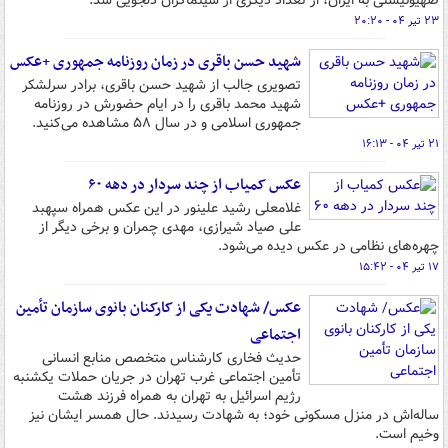
صهیونیستی به ایران، از تعداد دیگری از سینماگران دلجویی شد.
۲۳ تیر ۰۴ - ۲۰:۲۰
شهید حسن باقری در زمان روزنامه جمهوری +عکس
تصویری جالب از شهید حسن باقری، برادر سرلشکر
شهید محمد باقری را در ایام حضورش در روزنامه
جمهوری اسلامی و در سال ۵۸ مشاهده می‌کنید.
۲۱ تیر ۰۴ - ۱۶:۱۳
عکس کمیاب از چند سردار در دهه ۶۰
غلامعلی رشید علینور در این عکس همراه سپهبد
علی صیاد شیرازی، مهدی چمران و برخی دیگر از
چهره‌های نظامی در عکس دیده می‌شود.
۱۷ تیر ۰۴ - ۱۵:۴۲
عکس/ شهادت یکی از کارکنان بانوی سازمان تأمین
اجتماعی
حدیث فخاری کارشناس متخصص منابع انسانی
تأمین اجتماعی غرب تهران در جریان حملات یکشنبه
رژیم اسرائیل به تهران به همراه فرزند هشت
ساله‌اش در منزل مسکونی خود؛ به شهادت رسیدند. حال همسر ایشان نیز
وخیم است.