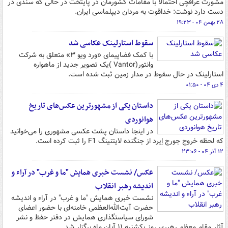
مشورت عراقچی احتمالا با مقامات کشورمان در پایتخت در حالی که سندی در
دست دارد نوشت: خداقوت به مردان دیپلماسی ایران.
۲۸ بهمن ۰۴ - ۱۹:۲۳
سقوط استارلینک عکاسی شد
با کمک فضاپیمای «ورد ویو ۳» متعلق به شرکت
وانتور(Vantor )یک تصویر جدید از ماهواره
استارلینک در حال سقوط در مدار زمین ثبت شده است.
۴ دی ۰۴ - ۰۱:۵۰
داستان یکی از مشهورترین عکس‌های تاریخ
هوانوردی
در اینجا داستان پشت عکسی مشهوری را می‌خوانید
که لحظه خروج جورج اِیرد از جنگنده لایتنینگ F1 را ثبت کرده است.
۱۲ آذر ۰۴ - ۲۳:۰۶
عکس/ نشست خبری همایش "ما و غرب" در آراء و
اندیشه رهبر انقلاب
نشست خبری همایش "ما و غرب" در آراء و اندیشه
حضرت آیت‌الله‌العظمی خامنه‌ای با حضور اعضای
شورای سیاستگذاری همایش در دفتر حفظ و نشر
آثار مقام معظم رهبری روز یکشنبه ۱۱ آبان ماه برگزار شد.