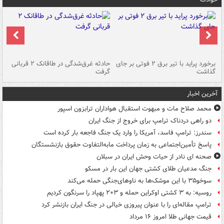
برخورد پراید با تیر برق ۲ فوتی بر جای
حادثه غرق‌شدگی در طاقانک ۲ قربانی
پد
گذاشت
گرفت
جس
آخرین اخبار
محمد صلاح مات و مبهوت استقبال هواداران ترابزون اسپور
دو راهی دردناک ترامپ برای خروج از جنگ ایران
سندرز: ترامپ فاسد، آمریکا را وارد یک جنگ فاجعه بار کرده است
پاسخ تأمین‌اجتماعی به زمان پرداخت مابه‌التفاوت حقوق بازنشستگان
صحنه ای نادر از حیات وحش ایران در سبلان
جنگ مدعیان طلای کشتی جهان این بار در مسکو
سوخو۳۵ با این موشک‌ها به ناوهای‌جنگی حمله می‌کند
روسیه: به ۳ کشتی اوکراین حمله و ۲۰۳ پهپاد را سرنگون کردیم
ترامپ مقاله‌ای را با عنوان پیروزی خیالی در جنگ ایران بازنشر کرد
قیمت جهانی طلا امروز ۱۶ مرداد