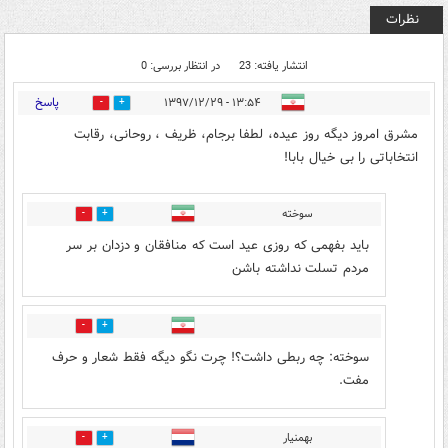
نظرات
انتشار یافته: 23
در انتظار بررسی: 0
پاسخ
۱۳:۵۴ - ۱۳۹۷/۱۲/۲۹
22
15
مشرق امروز دیگه روز عیده، لطفا برجام، ظریف ، روحانی، رقابت
انتخاباتی را بی خیال بابا!
سوخته
6
7
باید بفهمی که روزی عید است که منافقان و دزدان بر سر
مردم تسلت نداشته باشن
0
6
سوخته: چه ربطی داشت؟! چرت نگو دیگه فقط شعار و حرف
مفت.
بهمنیار
0
2