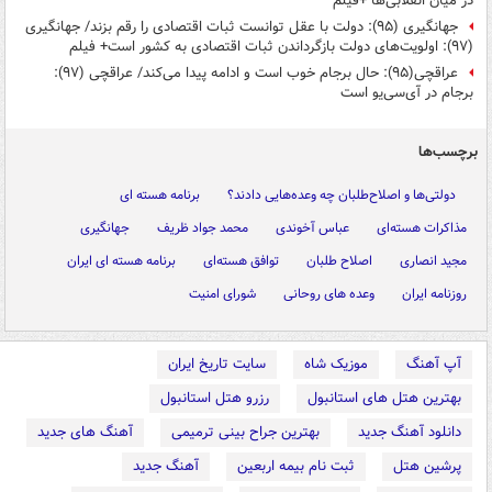
در میان انقلابی‌ها +فیلم
جهانگیری (۹۵): دولت با عقل توانست ثبات اقتصادی را رقم بزند/ جهانگیری
(۹۷): اولویت‌های دولت بازگرداندن ثبات اقتصادی به کشور است+ فیلم
عراقچی(۹۵): حال برجام خوب است و ادامه پیدا می‌کند/ عراقچی (۹۷):
برجام در آی‌سی‌یو است
برچسب‌ها
دولتی‌ها و اصلاح‌طلبان چه وعده‌هایی دادند؟
برنامه هسته ای
مذاکرات هسته‌ای
عباس آخوندی
محمد جواد ظریف
جهانگیری
مجید انصاری
اصلاح طلبان
توافق هسته‌ای
برنامه هسته ای ایران
روزنامه ایران
وعده های روحانی
شورای امنیت
آپ آهنگ
موزیک شاه
سایت تاریخ ایران
بهترین هتل های استانبول
رزرو هتل استانبول
دانلود آهنگ جدید
بهترین جراح بینی ترمیمی
آهنگ های جدید
پرشین هتل
ثبت نام بیمه اربعین
آهنگ جدید