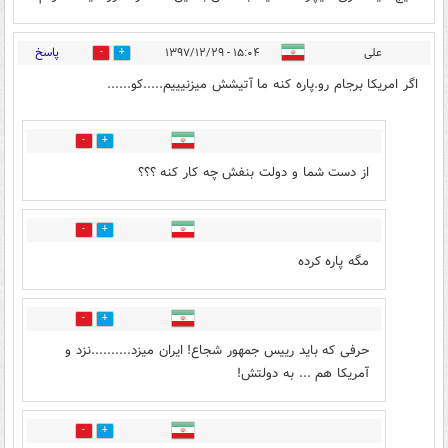
پاسخ
علی
۱۵:۰۴ - ۱۳۹۷/۱۲/۲۹
8
16
اگر امریکا برجام رو.پاره کنه ما آتیشش میزنیییم.....کو......
6
16
از دست شما و دولت بنفش چه کار کنه ؟؟؟
1
2
مگه پاره کرده
2
2
حرفی که باید رییس جمهور شجاع! ایران میزد..........نزد و
آمریکا هم ... به دولتش!
3
4