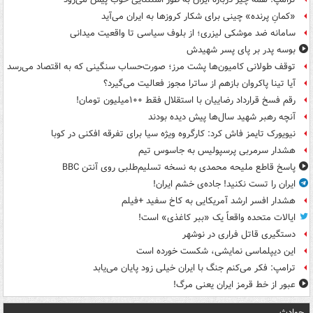
«کمانِ پرنده» چینی برای شکار کروزها به ایران می‌آید
سامانه ضد موشکی لیزری؛ از بلوف سیاسی تا واقعیت میدانی
بوسه‌ پدر بر پای پسر شهیدش
توقف طولانی کامیون‌ها پشت مرز؛ صورت‌حساب سنگینی که به اقتصاد می‌رسد
آیا تینا پاکروان بازهم از ساترا مجوز فعالیت می‌گیرد؟
رقم فسخ قرارداد رضاییان با استقلال فقط ۱۰۰میلیون تومان!
آنچه رهبر شهید سال‌ها پیش دیده بودند
نیویورک تایمز فاش کرد: کارگروه ویژه سیا برای تفرقه افکنی در کوبا
هشدار سرمربی پرسپولیس به جاسوس تیم
پاسخ قاطع ملیحه محمدی به نسخه تسلیم‌طلبی روی آنتن BBC
ایران را تست نکنید! جاده‌ی خشم ایران!
هشدار افسر ارشد آمریکایی به کاخ سفید +فیلم
ایالات متحده واقعاً یک «ببر کاغذی» است!
دستگیری قاتل فراری در نوشهر
این دیپلماسی نمایشی، شکست خورده است
ترامپ: فکر می‌کنم جنگ با ایران خیلی زود پایان می‌یابد
عبور از خط قرمز ایران یعنی مرگ!
حوادث