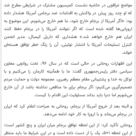
مواضع عراقچی در حاشیه نشست کمیسیون مشترک در شرایطی مطرح شد
که او چند روز پیش در واکنش به اقدامات ضد برجامی آمریکا هشدار داده
بود: «اگر آمریکا از برجام خارج شود، ما هم خارج می‌شویم. این موضوع به
اروپایی‌ها گفته شده است که اگر نتوانند آمریکا را در برجام حفظ کنند
ایران هم خارج خواهد شد.» هشداری که داریل کیمبال، مدیر انجمن
کنترل تسلیحات آمریکا با انتشار توئیتی، آن را زنگ خطر توافق هسته‌ای
خواند.
این اظهارات روحانی در حالی است که در سال ۹۶، تخت روانچی معاون
سیاسی دفتر رئیس‌جمهوری گفت: ما با طمأنینه کارمان را می‌کنیم و با
توکل به خدا و پشتیبانی مقام معظم رهبری، مجموعه دولت و حمایت مردم
تصمیم‌گیری می‌کنیم؛ اگر برجام برای ما منافعی نداشته باشد از آن خارج
می‌شویم اما دنیا باید بداند مسئولیت این اقدام با کیست.
و البته بعد از خروج آمریکا از برجام، روحانی به صراحت اعلام کرد که ایران
در برجام می‌ماند و با اروپا به کار خود ادامه می‌دهد.
روحانی تأکید کرد: از این لحظه توافق برجام میان ایران و پنج کشور است؛
از این لحظه ۱+۵، یک را از دست داده است و در این شرایط ما باید منتظر