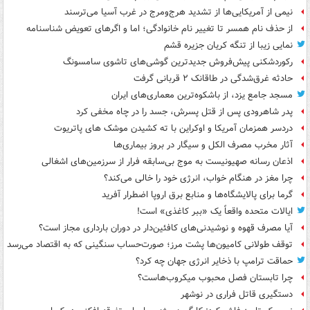
نیمی از آمریکایی‌ها از تشدید هرج‌ومرج در غرب آسیا می‌ترسند
از حذف نام همسر تا تغییر نام خانوادگی؛ اما و اگرهای تعویض شناسنامه
نمایی زیبا از تنگه کریان جزیره قشم
رکوردشکنی پیش‌فروش جدیدترین گوشی‌های تاشوی سامسونگ
حادثه غرق‌شدگی در طاقانک ۲ قربانی گرفت
مسجد جامع یزد، از باشکوه‌ترین معماری‌های ایران
پدر شاهرودی پس از قتل پسرش، جسد را در چاه مخفی کرد
دردسر همزمان آمریکا و اوکراین با ته کشیدن موشک های پاتریوت
آثار مخرب مصرف الکل و سیگار در بروز بیماری‌ها
اذعان رسانه صهیونیست به موج بی‌سابقه فرار از سرزمین‌های اشغالی
چرا مغز در هنگام خواب، انرژی خود را خالی می‌کند؟
گرما برای پالایشگاه‌ها و منابع برق اروپا اضطرار آفرید
ایالات متحده واقعاً یک «ببر کاغذی» است!
آیا مصرف قهوه و نوشیدنی‌های کافئین‌دار در دوران بارداری مجاز است؟
توقف طولانی کامیون‌ها پشت مرز؛ صورت‌حساب سنگینی که به اقتصاد می‌رسد
حماقت ترامپ با ذخایر انرژی جهان چه کرد؟
چرا تابستان فصل محبوب میکروب‌هاست؟
دستگیری قاتل فراری در نوشهر