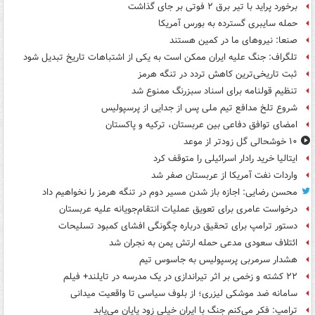
برخورد پراید با تیر برق ۲ فوتی بر جای گذاشت
حمله سایبری گسترده به بورس آمریکا
صنعا: نیروهای ما در کمین‌ هستند
تلگراف: جنگ علیه ایران ممکن است به یکی از اشتباهات تاریخ تبدیل شود
ثبت تاریخی‌ترین کاهش تردد در تنگه هرمز
تنظیم قولنامه برای اسناد سبزرنگ ممنوع شد
شروع تلخ مدافع تیم ملی پس از جدایی از پرسپولیس
امضای توافق دفاعی بین عربستان، ترکیه و پاکستان
۱۰ خوشحالی گل زودتر از موعد
ایتالیا خرید رادار اسرائیلی را متوقف کرد
واردات نفت آمریکا از عربستان صفر شد
محسن رضایی: اجازه باز شدن مسیر دوم در تنگه هرمز را نخواهیم داد
درخواست عامری برای تعویق عملیات انتقام‌جویانه علیه عربستان
دستور ترامپ برای تحقیق درباره چگونگی افشای کمبود تسلیحات
ائتلاف سعودی مدعی حمله ارتش یمن به نجران شد
هشدار سرمربی پرسپولیس به جاسوس تیم
۲۲ کشته و زخمی بر اثر تیراندازی در یک مدرسه در تایلند+ فیلم
سامانه ضد موشکی لیزری؛ از بلوف سیاسی تا واقعیت میدانی
ترامپ: فکر می‌کنم جنگ با ایران خیلی زود پایان می‌یابد