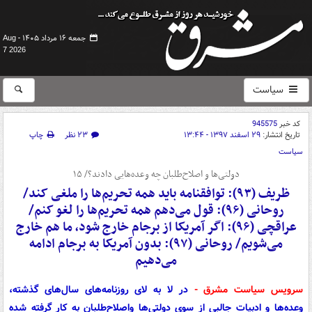
جمعه ۱۶ مرداد ۱۴۰۵ -
Aug
7 2026
سیاست
کد خبر
945575
تاریخ انتشار:
۲۹ اسفند ۱۳۹۷ - ۱۳:۴۴
۲۳ نظر
چاپ
سیاست
دولتی‌ها و اصلاح‌طلبان چه وعده‌هایی دادند؟/ ۱۵
ظریف (۹۳): توافقنامه باید همه تحریم‌ها را ملغی کند/
روحانی (۹۶): قول می‌دهم همه تحریم‌ها را لغو کنم/
عراقچی (۹۶): اگر آمریکا از برجام خارج شود، ما هم خارج
می‌شویم/ روحانی (۹۷): بدون آمریکا به برجام ادامه
می‌دهیم
سرویس سیاست مشرق -
در لا به لای روزنامه‌های سال‌های گذشته،
وعده‌ها و ادبیات جالبی از سوی دولتی‌ها واصلاح‌طلبان به کار گرفته شده