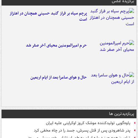
برگزیده عکس
پرچم سیاه بر فراز گنبد حسینی همچنان در اهتزاز
است
حرم امیرالمومنین محیای آخر صفر شد
حال و هوای سامرا بعد از ایام اربعین
پربازدیدترین ها
یاوه‌گویی تولیدکننده موشک کروز اوکراینی علیه ایران
پدر شاهرودی پس از قتل پسرش، جسد را در چاه مخفی کرد
ترامپ: همه چیز درباره ایران به طور استثنایی خوب پیش می‌رود