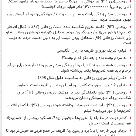
روحانی(دی ۹۴): هر دولتی در آمریکا بر سر کار بیاید به برجام متعهد است/
آقای روحانی! ۱۴۷۰۰۰۰۰۰۰۰۰ دلار عواید برجام کجاست؟
روحانی: مردم زندگی راحت و سالم می‌خواهند/ جهانگیری: برجام فرصتی برای
بهبود معیشت مردم است
روحانی (۹۳): کاسه تحریم شکسته شده است/ روحانی (۹۷): با کمال افتخار
تحریم‌ها را دور می‌زنیم/ جهانگیری: مردم به دلیل کارنامه درخشان روحانی به او
رأی دادند/ روحانی (۹۶): متعادل بودن قیمت ارز به دلیل اعتماد مردم به دولت
است
فیلم/ تبریک نوروزی ظریف به زبان انگلیسی
به مردم وعده بده و بعد بگو کدام وعده؟!
روحانی: همه می‌بینند که با برجام زندگی مردم می‌چرخد/ ظریف: برای توافق
برجام باید همه تحریم‌ها یکجا برداشته شوند
عکس/ پیام نوروزی روحانی به مناسبت حلول سال 1398
به این ۶ دلیل مسؤولیت کامل برجام با روحانی و ظریف است+تصاویر
روحانی (۹۲): برای بازدارندگی نیاز به موشک داریم/ روحانی (۹۶): برای
شکست برجام شهرموشکی نشان می‌دهند
روحانی (۹۲): باید همه تحریم‌ها برداشته شود/ روحانی (۹۷): با کمال افتخار
تحریم‌ها را دور می‌زنیم+ فیلم
کدام دولت در مقابله با تحریم‌ها موفق‌تر بود؟/ عملکرد روحانی از احمدی‌نژاد
هم ضعیف‌تر است +جدول
برجام وزیر خارجه را بالا برد و زمین زد/ ظریف در جمع غربی‌ها خوش‌تر بود تا