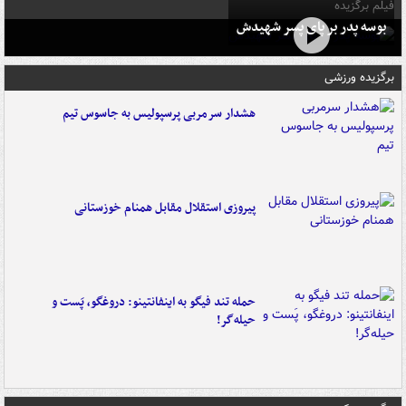
فیلم برگزیده
بوسه‌ پدر بر پای پسر شهیدش
برگزیده ورزشی
هشدار سرمربی پرسپولیس به جاسوس تیم
پیروزی استقلال مقابل همنام خوزستانی
حمله تند فیگو به اینفانتینو: دروغگو، پَست‌ و
حیله‌گر!