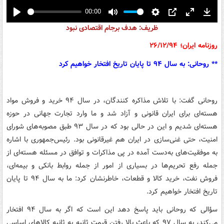
00:00
Play
Mute
Settings
PIP
Enter
Down
ظریف: هدف برجام اقتصادی نبود
fullscreen
روزنامه ایران؛ ۲۶/۱۲/۹۴
** روحانی: به سال ۹۴ تا پایان تاریخ افتخار خواهیم کرد
روحانی گفت: با تلاش مذاکره کنندگان، در سال ۹۴ خرید و فروش مواد
هسته‌ای برای ایران قانونی و آزاد شد و ما وارد تجارت جهانی در حوزه
هسته‌ای شدیم و این در حالی بود که در سال ۹۳ طبق مصوبه‌های شورای
امنیت، حتی غنی‌سازی در ایران هم غیرقانونی بود. رئیس‌جمهوری با اشاره
به موفقیت‌های به‌دست آمده در پی مذاکرات و توافق در مسئله هسته‌ای از
جمله رفع تحریم‌ها در بسیاری از امور از جمله روابط بانکی و بیمه‌ای،
فروش نفت، خرید کالا و قطعات، خاطرنشان کرد: ما به سال ۹۴ تا پایان
تاریخ افتخار خواهیم کرد.
سؤالی که روحانی باید پاسخ دهد این است که اگر به سال ۹۴ افتخار
می‌کند، به سال ۹۷ که باعث بالا رفتن قیمت ثانیه به ثانیه کالاهای اساسی