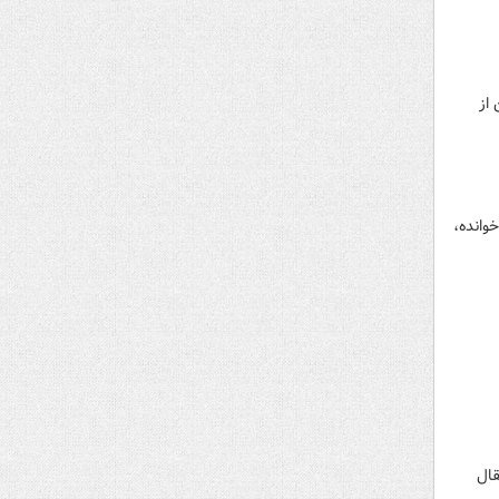
 از
وانده،
قال