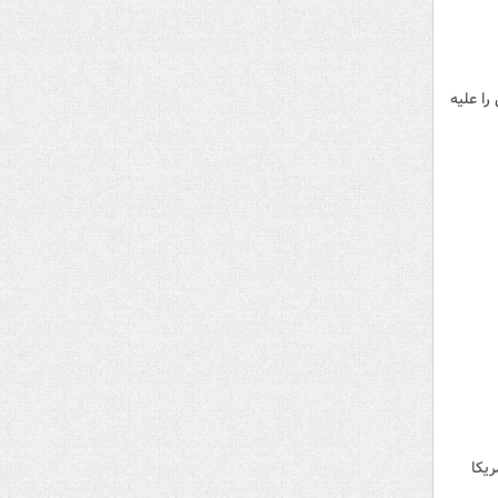
را علیه
یکا