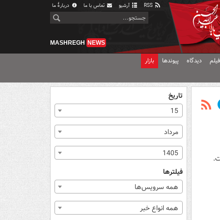
RSS
آرشیو
تماس با ما
دربارهٔ ما
MASHREGH
NEWS
یلم
دیدگاه
پیوندها
بازار
تاریخ
15
مرداد
1405
ت.
فیلترها
همه سرویس‌ها
همه انواع خبر