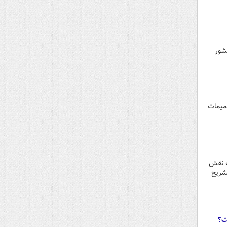
شور
صمیمات
ه نقش
شریح
ست؟