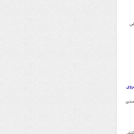
قض
یروی
مندی
نند.