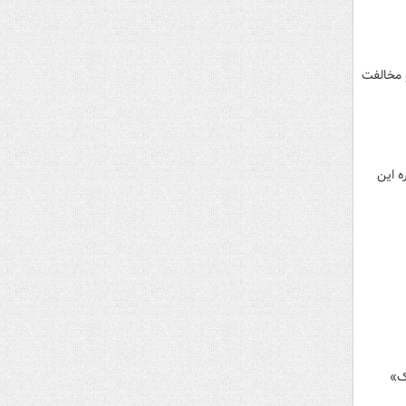
وز (جمعه ۱۰ جولای ۲۰۲۶برابر با ۱۹ تیر ۱۴۰۵) برغم پایان یافتن قطعنامه ۲۲۳۱ (۲۰۱۵) و مخالفت
ه این
ک»