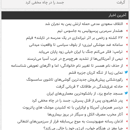
گرفت
جسد را در چاه مخفی کرد
آخرین اخبار
ائتلاف سعودی مدعی حمله ارتش یمن به نجران شد
هشدار سرمربی پرسپولیس به جاسوس تیم
۲۲ کشته و زخمی بر اثر تیراندازی در یک مدرسه در تایلند+ فیلم
سامانه ضد موشکی لیزری؛ از بلوف سیاسی تا واقعیت میدانی
ترامپ: فکر می‌کنم جنگ با ایران خیلی زود پایان می‌یابد
نیمی از آمریکایی‌ها از تشدید هرج‌ومرج در غرب آسیا می‌ترسند
از حذف نام همسر تا تغییر نام خانوادگی؛ اما و اگرهای تعویض شناسنامه
نمایی زیبا از تنگه کریان جزیره قشم
رکوردشکنی پیش‌فروش جدیدترین گوشی‌های تاشوی سامسونگ
حادثه غرق‌شدگی در طاقانک ۲ قربانی گرفت
مسجد جامع یزد، از باشکوه‌ترین معماری‌های ایران
پدر شاهرودی پس از قتل پسرش، جسد را در چاه مخفی کرد
دردسر همزمان آمریکا و اوکراین با ته کشیدن موشک های پاتریوت
آثار مخرب مصرف الکل و سیگار در بروز بیماری‌ها
اذعان رسانه صهیونیست به موج بی‌سابقه فرار از سرزمین‌های اشغالی
چرا مغز در هنگام خواب، انرژی خود را خالی می‌کند؟