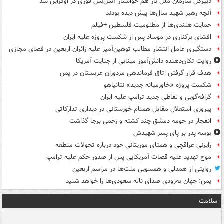
دبیرکل سازمان ملل باز هم خواستار آتش‌بس فوری در اوکراین شد
آنچه رهبر شهید سال‌ها پیش دیده بودند
حمایت هلندی‌ها از مظلومیت فلسطین +فیلم
افشای برکناری در موساد پس از شکست پروژه علیه ایران
دستگیری عامل انتشار مطالب توهین‌آمیز علیه زائران اربعین در فضای مجازی
روایت تکان‌دهنده دانش‌آموز مینابی از جنایت آمریکا
هدف قرار گرفتن اتاق‌ فرماندهی مزدوران عربستان در یمن
شکست پروژه «خاورمیانه جدید» نتانیاهو
گزافه‌گویی و لفاظی جدید ترامپ علیه ایران
پیروزی استقلال مقابل همنام خوزستانی در دیداری تدارکاتی
انفجار در حومه دمشق چند کشته و زخمی برجا گذاشت
بوسه‌ پدر بر پای پسر شهیدش
رایزنی عراقچی و همتای موریتانی خود درباره تحولات منطقه
موج تهدید علیه قضات آمریکایی پس از صدور حکم علیه ترامپ
روایتی از همدلی و همسویی ملت‌ها در مراسم اربعین
یمن: جهان به‌زودی صدای ناله سعودی‌ها را خواهد شنید
سلامت