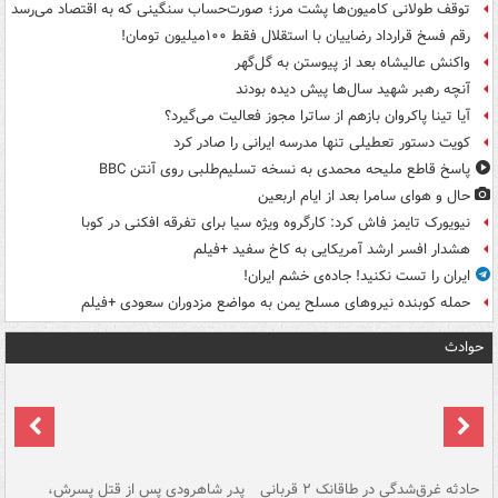
توقف طولانی کامیون‌ها پشت مرز؛ صورت‌حساب سنگینی که به اقتصاد می‌رسد
رقم فسخ قرارداد رضاییان با استقلال فقط ۱۰۰میلیون تومان!
واکنش عالیشاه بعد از پیوستن به گل‌گهر
آنچه رهبر شهید سال‌ها پیش دیده بودند
آیا تینا پاکروان بازهم از ساترا مجوز فعالیت می‌گیرد؟
کویت دستور تعطیلی تنها مدرسه ایرانی را صادر کرد
پاسخ قاطع ملیحه محمدی به نسخه تسلیم‌طلبی روی آنتن BBC
حال و هوای سامرا بعد از ایام اربعین
نیویورک تایمز فاش کرد: کارگروه ویژه سیا برای تفرقه افکنی در کوبا
هشدار افسر ارشد آمریکایی به کاخ سفید +فیلم
ایران را تست نکنید! جاده‌ی خشم ایران!
حمله کوبنده نیروهای مسلح یمن به مواضع مزدوران سعودی +فیلم
حوادث
شته
حادثه غرق‌شدگی در طاقانک ۲ قربانی
پدر شاهرودی پس از قتل پسرش،
دس