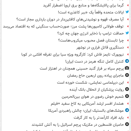
گرما برای پالایشگاه‌ها و منابع برق اروپا اضطرار آفرید
ایالات متحده واقعاً یک «ببر کاغذی» است!
آیا مصرف قهوه و نوشیدنی‌های کافئین‌دار در دوران بارداری مجاز است؟
توقف طولانی کامیون‌ها پشت مرز؛ صورت‌حساب سنگینی که به اقتصاد می‌رسد
حماقت ترامپ با ذخایر انرژی جهان چه کرد؟
چرا تابستان فصل محبوب میکروب‌هاست؟
دستگیری قاتل فراری در نوشهر
نیویورک تایمز فاش کرد: کارگروه ویژه سیا برای تفرقه افکنی در کوبا
کنترل کامل تنگه هرمز در دست ایران!
پرچم سیاه بر فراز گنبد حسینی همچنان در اهتزاز است
ماجرای پیاده روی اربعین حاج رمضان
این دیپلماسی نمایشی، شکست خورده است
روایت پزشکیان از انحلال بانک آینده
شمیم خوش رضوی در هوای بین‌الحرمین
هشدار افسر ارشد آمریکایی به کاخ سفید +فیلم
موشک‌های بالستیک ایران؛ چالش راهبردی آمریکا
باید افراد کارآمدتر را به کار گرفت
حامیان فلسطین در مکزیک پرچم اسرائیل را به آتش کشیدند