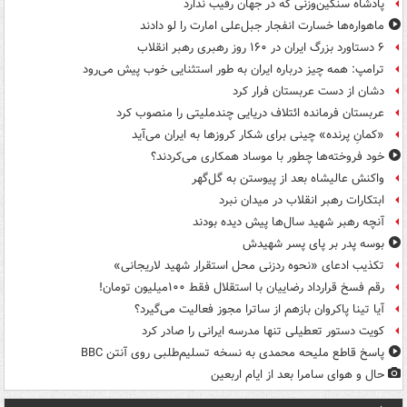
پادشاه سنگین‌وزنی که در جهان رقیب ندارد
ماهواره‌ها خسارت انفجار جبل‌علی امارت را لو دادند
۶ دستاورد بزرگ ایران در ۱۶۰ روز رهبری رهبر انقلاب
ترامپ: همه چیز درباره ایران به طور استثنایی خوب پیش می‌رود
دشان از دست عربستان فرار کرد
عربستان فرمانده ائتلاف دریایی چندملیتی را منصوب کرد
«کمانِ پرنده» چینی برای شکار کروزها به ایران می‌آید
خود فروخته‌ها چطور با موساد همکاری می‌کردند؟
واکنش عالیشاه بعد از پیوستن به گل‌گهر
ابتکارات رهبر انقلاب در میدان نبرد
آنچه رهبر شهید سال‌ها پیش دیده بودند
بوسه‌ پدر بر پای پسر شهیدش
تکذیب ادعای «نحوه ردزنی محل استقرار شهید لاریجانی»
رقم فسخ قرارداد رضاییان با استقلال فقط ۱۰۰میلیون تومان!
آیا تینا پاکروان بازهم از ساترا مجوز فعالیت می‌گیرد؟
کویت دستور تعطیلی تنها مدرسه ایرانی را صادر کرد
پاسخ قاطع ملیحه محمدی به نسخه تسلیم‌طلبی روی آنتن BBC
حال و هوای سامرا بعد از ایام اربعین