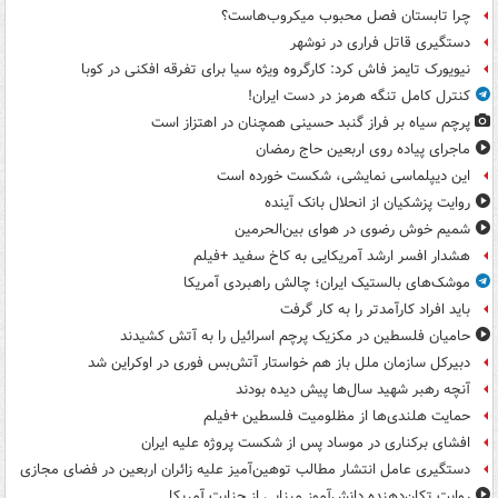
چرا تابستان فصل محبوب میکروب‌هاست؟
دستگیری قاتل فراری در نوشهر
نیویورک تایمز فاش کرد: کارگروه ویژه سیا برای تفرقه افکنی در کوبا
کنترل کامل تنگه هرمز در دست ایران!
پرچم سیاه بر فراز گنبد حسینی همچنان در اهتزاز است
ماجرای پیاده روی اربعین حاج رمضان
این دیپلماسی نمایشی، شکست خورده است
روایت پزشکیان از انحلال بانک آینده
شمیم خوش رضوی در هوای بین‌الحرمین
هشدار افسر ارشد آمریکایی به کاخ سفید +فیلم
موشک‌های بالستیک ایران؛ چالش راهبردی آمریکا
باید افراد کارآمدتر را به کار گرفت
حامیان فلسطین در مکزیک پرچم اسرائیل را به آتش کشیدند
دبیرکل سازمان ملل باز هم خواستار آتش‌بس فوری در اوکراین شد
آنچه رهبر شهید سال‌ها پیش دیده بودند
حمایت هلندی‌ها از مظلومیت فلسطین +فیلم
افشای برکناری در موساد پس از شکست پروژه علیه ایران
دستگیری عامل انتشار مطالب توهین‌آمیز علیه زائران اربعین در فضای مجازی
روایت تکان‌دهنده دانش‌آموز مینابی از جنایت آمریکا