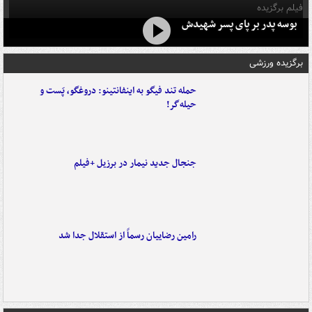
فیلم برگزیده
بوسه‌ پدر بر پای پسر شهیدش
برگزیده ورزشی
حمله تند فیگو به اینفانتینو: دروغگو، پَست‌ و
حیله‌گر!
جنجال جدید نیمار در برزیل +فیلم
رامین رضاییان رسماً از استقلال جدا شد