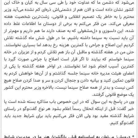
می‌شود که دشمن ما که عداوت خود را طی ‌سی سال به کیان و خاک این
کشور نشان داده است و الان هم از دشمنی‌اش ذره‌ای کم نشده می‌آید وزیر
محترم را به خاطر یک تصمیم انقلابی و قانونی، زشت‌ترین شخصیت هفته
معرفی می‌کند. من فکر می‌کنم به برخی از دوستان ما اطلاعات غلط ‌داده
شده، این دلسوزی و دل‌مشغولی که به صنف دارند ما هم داریم و مهم‌تر از
آن باید نسبت به سینما داشته باشیم. ما در طول شش ماه گذشته تلاش
کردیم این اصلاح و جراحی با کمترین هزینه رخ بدهد اما بسیاری نخواستند‌.
حتی من در هفته گذشته و ماقبل آن باز هم تلاش کردم و از عزیزان در خانه
سینما خواستم که بیایند تا اگر قرار است اصلاح یا جراحی صورت گیرد با
کمترین آسیب انجام شود اما نخواستند. در اواخر هفته گذشته با یکی از
اعضای هیئت مدیره خانه سینما جلسه گذاشتم و از آن‌ها خواهش کردم به
قانون تمکین کنید و بیانیه دادن و جنجال کردن و سر و صدا کردن صلاح هیچ
کس نیست و بدتر از همه صلاح سینما نیست، بالاخره وزیر محترم این کشور
یک موضع قانونی گرفتند.
وی در پاسخ به این سوال که در این خصوص باب مذاکره بسته شده است یا
خیر گفت: قبل از اینکه انحلال رسماً اعلام بشود هر نوع گفت‌و‌گو در راستای
شرایط گذشته مفید بود ولی الان فکر می‌کنیم باید برای شرایط جدید باید
گفت‌و‌گو کنیم.
* درویش: می‌توان به اساسنامه قبلی بازگشت/ هنر ما در مدیریت شرایط