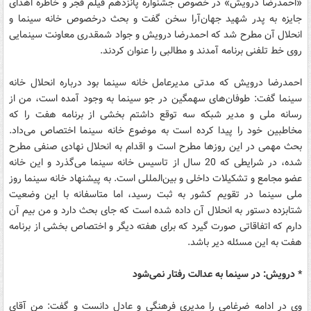
«احمدرضا درویش» در خصوص جشنواره پانزدهم فیلم فجر و خاطره اهدای
جایزه به پدر شهید جهان‌آرا سخن گفت و ‌بحث در‌خصوص خانه سینما و
انحلال آن مطرح شد که احمدرضا درویش و جواد شمقدری معاونت سینمایی
روی خط تلفنی برنامه آمدند و مطالبی را عنوان کردند.
احمدرضا درویش که مدتی مدیرعامل خانه سینما بود درباره انحلال خانه
سینما گفت: طوفان‌های سهمگین در جو سینما به وجود آمده است، من از
رسانه ملی و مدیر شبکه سه توقع داشتم بخشی از برنامه هفت را که
مخاطبین خود را پیدا کرده است به موضوع خانه سینما اختصاص می‌داد.
بحث مهمی در این روزها مطرح است و اقدام به انحلال نهادی صنفی مطرح
شده، در شرایطی که 20 سال از تاسیس خانه سینما می‌گذرد و این خانه
عضو مجامع و تشکیلات داخلی و بین‌المللی است‌. به پیشنهاد خانه سینما روز
ملی سینما در تقویم کشور به ثبت رسید، اما متاسفانه با این وضعیت
شتابزده دستور به انحلال آن داده شده است که جای بحث دارد و من بیم آن
دارم که اتفاقاتی صورت گیرد که برای هفته دیگر و اختصاص بخشی از برنامه
هفت به این مسئله دیر باشد.
* درویش: در سینما به عدالت رفتار نمی‌شود
وی در ادامه ضرغامی را مدیری فرهنگی و عادل دانست و گفت: من آقای