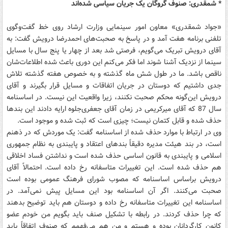
* شمقدری: صنوف گروگان یک جریان سیاسی شده‌اند
«جواد شمقدری» معاون امور سینمایی وزارت ارشاد روی خط گفت‌و‌گوی
تلفنی برنامه هفت آمد و در پاسخ به صحبت‌های احمدرضا درویش گفت: به
آقای درویش تبریک می‌گویم، فرصتی شد بعد از چهار یا پنج سال با مسایل
سینما از نزدیک آشنا شوند اما فکر می‌کنم این دوری باعث شده اطلاعات‌شان
ناقص باشد. ما در طول شش ماه گذشته و به خصوص هفته گذشته تلاش
جدی داشتیم که دوستان در جریان اتفاقات و مسایل قرار بگیرند و آقای
درویش این‌گونه محکم صحبت نکنند، زیرا واقعیت این نیست. در اساسنامه
سال 87 که آقای میرکریمی در زمان آقای جعفری‌جلوه ارایه دادند این بندها
حذف شده و قابل کتمان نیست؛ چیزی است که ثبت شده و موجود است.
وی در ارتباط با موارد حذف شده از اساسنامه گفت: یک موردش که در ذهنم
است، در بند هیئت مدیره دقیقاً بندهای اعتقاد و پایبندی به نظام جمهوری
اسلامی و پایبندی به قانون اساسی حذف شده است و نداشتن فساد اخلاقی
هم حذف شده است. این تغییرات متاسفانه رخ داده است. احتمالاً آقای
درویش براساس اساسنامه که مصوب شورای فرهنگ عمومی بوده است
صحبت می‌کنند. اگر آن اساسنامه بود این مسایل پیش نمی‌آمد. در
اساسنامه این تغییرات متاسفانه رخ داده و دوستان هم باید توضیح بدهند
که چرا حذف کردند. در رابطه با تشکیل صنف باید بگویم من خودم عضو
کانون کارگردانان بوده و هستم و من هم می‌فهمم که صنوف اتفاقاً باید