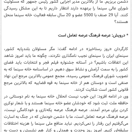
دشمن بریزیم. ما از بالاترین مدیر اجرایی کشور رئیس جمهور که مسئولیت
شورای عالی سینما را برعهده دارند انتظار داریم تا به این مشکل رسیدگی
کنند. آیا 29 صنف با 5500 عضو و 20 سال سابقه فعالیت خانه سینما منحل
هستند؟
* درویش: عرصه فرهنگ عرصه تعامل است
کارگردان «روز رستاخیز» در ادامه گفت: مگر مسئولان بلند‌پایه کشور،
سینمای ایران را سینمای نجیب نامگذاری نکردند، چگونه ما باید امروز شاهد
این اتفاقات باشیم؟ در آستانه جشنواره فیلم فجر و انتخابات باید فضای
کشور را به سمت آرامش و نشاط سوق دهیم. در اساسنامه خانه سینما که به
تصویب شورای فرهنگ عمومی رسیده، مجمع عمومی بالاترین مرجع این نهاد
صنفی است و دوستان هم از خانه سینما به قوه قضاییه که بالاترین مرجع
قانونی کشور است شکایت کردند.
وی در ادامه افزود: این خوب نیست انحلال خانه سینما به نام دوستانی در
حافظه ملت ثبت شود که خودشان عضو خانه سینما هستند و با شعار نوکری
کردن برای مردم آمدند. عرصه فرهنگ عرصه یکه‌تازی و خودکامگی نیست،
عرصه فرهنگ عرصه تعامل است، ما با دشمن خودمان که در جنگ به اسارت
می‌گرفتیم این رفتار را نمی‌کردیم. نباید منافع ملی سینما را هزینه اختلافات
سلیقه‌ای کنیم. امروز روز وحدت و همدلی و کنار هم نشستن و دست به