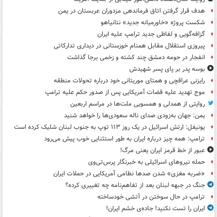
هدف قرار گرفتن اتاق‌ فرماندهی مزدوران عربستان در یمن
شکست پروژه «خاورمیانه جدید» نتانیاهو
گزافه‌گویی و لفاظی جدید ترامپ علیه ایران
پیروزی استقلال مقابل همنام خوزستانی در دیداری تدارکاتی
انفجار در حومه دمشق چند کشته و زخمی برجا گذاشت
بوسه‌ پدر بر پای پسر شهیدش
رایزنی عراقچی و همتای موریتانی خود درباره تحولات منطقه
موج تهدید علیه قضات آمریکایی پس از صدور حکم علیه ترامپ
روایتی از همدلی و همسویی ملت‌ها در مراسم اربعین
یمن: جهان به‌زودی صدای ناله سعودی‌ها را خواهد شنید
یونیفل: ارتش اسرائیل در یک روز ۱۱۳ توپ به جنوب لبنان شلیک کرده است
ترامپ: همه چیز درباره ایران به طور استثنایی خوب پیش می‌رود
عبور از خط قرمز ایران یعنی مرگ!
حمله نیروهای اسرائیلی به خبرنگار پرس‌تی‌وی
«ضربه مغزی» شدن صدها نظامی آمریکایی در حملات ایران
جنگ در جبهه لبنان بعد از تفاهم‌نامه چه تغییری کرده؟
ترامپ در حال سوختن در آتشی خودساخته
ایران را تست نکنید! جاده‌ی خشم ایران!