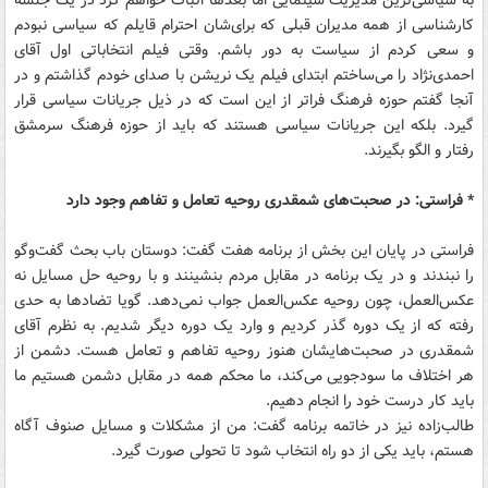
به سیاسی‌ترین مدیریت سینمایی اما بعدها اثبات خواهم کرد در یک جلسه
کارشناسی از همه مدیران قبلی که برای‌شان احترام قایلم که سیاسی نبودم
و ‌سعی کردم از سیاست به دور باشم. وقتی فیلم انتخاباتی اول آقای
احمدی‌نژاد را می‌ساختم ابتدای فیلم یک نریشن با صدای خودم گذاشتم و در
آنجا گفتم حوزه فرهنگ فراتر از این است که در ذیل جریانات سیاسی قرار
گیرد. بلکه این جریانات سیاسی هستند که باید از حوزه فرهنگ سرمشق
رفتار و الگو بگیرند.
* فراستی: در صحبت‌های شمقدری روحیه تعامل و تفاهم وجود دارد
فراستی در پایان این بخش از برنامه هفت گفت: دوستان باب بحث گفت‌و‌گو
را نبندند و در یک برنامه در مقابل مردم بنشینند و با روحیه حل مسایل نه
عکس‌العمل، چون روحیه عکس‌العمل جواب نمی‌دهد‌. گویا تضادها به حدی
رفته که از یک دوره گذر کردیم و وارد یک دوره دیگر شدیم. به نظرم آقای
شمقدری در صحبت‌هایشان هنوز روحیه تفاهم و تعامل هست. دشمن از
هر اختلاف ما سودجویی می‌کند، ما محکم همه در مقابل دشمن هستیم ما
باید کار درست خود را انجام دهیم.
طالب‌زاده نیز در خاتمه برنامه گفت: من از مشکلات و مسایل صنوف آگاه
هستم، باید یکی از دو را‌ه انتخاب شود تا تحولی صورت گیرد.