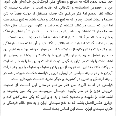
جدا شود، بدون آنکه به منافع و مصالح ملی کوچک‌ترین خدشه‌ای وارد شود.
من در خصوص اساسنامه و اتفاقاتی که افتاده است در جزئیات نیستم که
بتوانم نظر بدهم اما فکر می‌کنم یک صنف مستقل از دولت قطعاً به نفع
سینما و دولت است. چیزی که به نفع مملکت و دولت باشد به نفع سینماست
اما این که صنف می‌تواند اشتباه کرده باشد و کانون این صنف مثل خانه
سینما دچار اشتباهات و سیاسی‌کاری و یا کارهایی که در شأن اهالی فرهنگ
و هنر نیست انجام گرفته، اتفاق افتاده باشد قطعاً یک چیزهایی بوده است.
وی در ادامه گفت: اما باید نقطه بالاتر را نگاه کرد و آن اینکه صنف فرهنگی
زیر چتر دولت چندان کارساز، مثبت، شاداب و موثر نخواهد بود و به نظرم این
به جای تعامل و رو به جلو رفتن نیروها را کاهش می‌دهد و بسیاری از
اشتباهات را راحت می‌توان به گردن دولت انداخت و این ما را به جلو هدایت
نمی‌کند. نکته بعد این که تجربه از بین رفتن صنوف و صنوف را زیر چتر دولت
آوردن هم در زمینه سیاسی در اروپای غربی و فرانسه شکست خورده و هم در
زمینه فرهنگی و هنری در کشورهای دیگر تجربه شکست خورده‌ای است.
فراستی در ادامه افزود: من فکر می‌کنم دوستان این قسمت از صحبت
درویش عزیز را در نظر بگیرند. دوستان می‌توانند سر یک میز بنشینند و
اشتباهات را بگویند و تصحیح کنند و به جای این که یکی دهن‌کجی کند و
دیگری عکس‌العمل باشد که به نفع سینمای ایران و به نفع نظام فرهنگی و
فکری سینمای ایران است، این اساس بحث است.