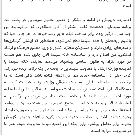
است
احمدرضا درویش در ادامه با تشکر از حضور معاون سینمایی در پشت خط
برنامه سینمایی «هفت» گفت: تشکر از آقای شمقدری که می‌فرمایند من
چند سال درگیر بودم برای ساخت فیلم «روز رستاخیز»، ما هر جای دنیا که
باشیم رابطه‌مان با خانه سینما قطع نمی‌شود، همانطور که ایشان گرفتاری‌ها
و سفرهای زیادی دارند و مسئولان محترم کشور و وزیر محترم فرهنگ و ارشاد
اسلامی. من اطلاع دارم و اساسنامه خانه سینما الان جلوی بنده هم هست
در مورد التزام به قانون اساسی پیشنهاد می‌دهم نماینده خانه سینما با
نماینده وزارت ارشاد یا معاونت سینمایی به بحث در یک برنامه زنده بپردازند،
گرچه حتی در اساسنامه جدید هم این اتفاق افتاده باشد کافی است که ما
برگردیم به اساسنامه قبلی، معاونت حقوقی وزارت ارشاد شکایت کرده به
دستگاه قضایی بابت تغییراتی که ایجاد شده و اساسنامه قبل از این اساسنامه
مورد ادعا را مورد تایید قرار داده است، بنابراین می‌توانیم برگردیم به
اساسنامه قبلی و به درخواست مجمع عمومی این هیئت‌مدیره می‌توانند
استعفا بدهند و می‌توانند بر اساس مفاد اساسنامه قبلی نماینده وزارت ارشاد
وجود داشته باشد و انتخابات جدید صورت بگیرد و افراد جدیدی گزینش
بشوند برای تعامل بیشتر، برای اینکه این قضیه بتواند مدیریت شود. هنر ما
در مدیریت شرایط است.