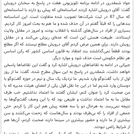
جواد شمقدری در ادامه برنامه تلویزیونی هفت در پاسخ به سخنان درویش
گفت: آقای درویش اشاره کردند اساسنامه‌ای که پیش رو دارند با اساسنامه‌ای
که سال 87 در ثبت شرکت‌ها تصویب شده متفاوت است. این اساسنامه
بندهایی را که قبلاً گفتم در آن حذف شده و ما هم به بحث امروز کار کردیم.
بسیاری از افراد در سال‌های گذشته با انقلاب بودند و امروز در مقابل ولایت
ایستادند. طبیعت هستی این است که عده‌ای ریزش می‌کنند و در مقابل
رویش دارند. برای همین عرض کردم آقای درویش مطلع نیستند که اگر مطلع
بودند قطعاً نمی‌گذاشتند بند اعتقاد به قانون اساسی کشور که رکن اساسی
هر نظام حکومتی است حذف شود و موارد دیگر.
جیرانی در ادامه به تقاضاهای درویش اشاره کرد و گفت این تقاضاها پاسخی
خواهد داشت، شمقدری در پاسخ به این سوال مطرح شده، گفت: ما از روز
اول از باب گفت‌و‌گو وارد شدیم. ما نزدیک یک سال و نیم در حوزه گفت‌و‌گو با
دوستان وارد شدیم اما در این جا نقل قول یکی از اعضای هیئت مدیره که با
من صحبت کرد را عنوان کنم، ایشان گفتند ما اعتماد نداشتیم. خب طرف
مقابل ما به ما اعتماد نداشت و طبیعی بود که با این وصف گفت‌و‌گوها به
نتیجه نمی‌رسد‌. به هرحال دو یا سه هفته پیش هم این کار را کردم. حتی
جمعی از افراد را که بی‌طرف بودند و سال‌هاست که زحمت می‌کشند و سن
بیشتری از ما دارند و حضور بیشتری در سینما دارند صحبت کردم، آن‌ها هم
از شرایط راضی نبودند.
شمقدری در پاسخ به این سوال که کسانی که از شرایط راضی نبودند با