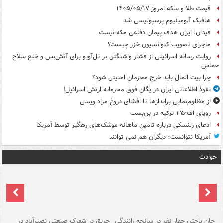
قیمت طلا و سکه امروز ۱۴۰۵/۰۵/۱۷
هافبک آلومینیوم پرسپولیسی شد
فیدان: ایران هدف پیمان دفاعی مکه نیست
ماجرای تصویب کنوانسیون خزر چیست؟
روایت رسانه اسرائیلی از فشار واشنگتن بر تل‌آویو برای آتش‌بس و خلع سلاح
حماس
چرا بیت المال باید خرج مجرمان امنیتی شود؟
نفوذ اطلاعاتی ایران در یگان فوق محرمانه ارتش اسرائیل!
از مظلوم‌نمایی براندازها تا افشای دروغ مراد ویسی
رویای اف-۳۵ ترکیه در بن‌بست
ادعای زلنسکی درباره تامین ماهانه موشک‌های رهگیر توسط آمریکا
آمریکا نتوانست؛ دیگران هم نمی توانند
حوادث
جان باختن چهار نفر در سانحه رانندگی
حریق در شهرک صنعتی نصیرآباد در
حر