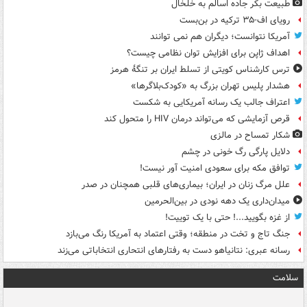
طبیعت بکر جاده اسالم به خلخال
رویای اف-۳۵ ترکیه در بن‌بست
آمریکا نتوانست؛ دیگران هم نمی توانند
اهداف ژاپن برای افزایش توان نظامی چیست؟
ترس کارشناس کویتی از تسلط ایران بر تنگۀ هرمز
هشدار پلیس تهران بزرگ به «کودک‌بلاگرها»
اعتراف جالب یک رسانه آمریکایی به شکست
قرص آزمایشی که می‌تواند درمان HIV را متحول کند
شکار تمساح در مالزی
دلایل پارگی رگ خونی در چشم
توافق مکه برای سعودی امنیت آور نیست!
علل مرگ زنان در ایران؛ بیماری‌های قلبی همچنان در صدر
میدان‌داری یک دهه نودی در بین‌الحرمین
از غزه بگویید...! حتی با یک توییت!
جنگ تاج و تخت در منطقه؛ وقتی اعتماد به آمریکا رنگ می‌بازد
رسانه عبری: نتانیاهو دست به رفتارهای انتحاری انتخاباتی می‌زند
سلامت