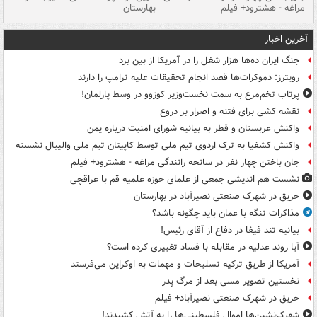
مراغه - هشترود+ فیلم
بهارستان
فی
آخرین اخبار
جنگ ایران ده‌ها هزار شغل را در آمریکا از بین برد
رویترز: دموکرات‌ها قصد انجام تحقیقات علیه ترامپ را دارند
پرتاب تخم‌مرغ به سمت نخست‌وزیر کوزوو در وسط پارلمان!
نقشه کشی برای فتنه و اصرار بر دروغ
واکنش عربستان و قطر به بیانیه شورای امنیت درباره یمن
واکنش کشفیا به ترک اردوی تیم ملی توسط کاپیتان تیم ملی والیبال نشسته
جان باختن چهار نفر در سانحه رانندگی مراغه - هشترود+ فیلم
نشست هم اندیشی جمعی از علمای حوزه علمیه قم با عراقچی
حریق در شهرک صنعتی نصیرآباد در بهارستان
مذاکرات تنگه با عمان باید چگونه باشد؟
بیانیه تند فیفا در دفاع از آقای رئیس!
آیا روند عدلیه در مقابله با فساد تغییری کرده است؟
آمریکا از طریق ترکیه تسلیحات و مهمات به اوکراین می‌فرستد
نخستین تصویر مسی بعد از مرگ پدر
حریق در شهرک صنعتی نصیرآباد+ فیلم
شهرک‌نشین‌ها اموال فلسطینی‌ها را به آتش کشیدند!