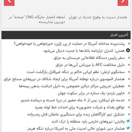
ای
هشدار نسبت به وفوع تندباد در تهران
لحظه انفجار جایگاه CNG "صحنه" در
دس
دوربین مداربسته
ات
آخرین اخبار
پشت‌پرده مداخله آمریکا در حمایت از یِن ژاپن؛ خیرخواهی یا خودخواهی؟
همتی: کنترل ترازنامه بانک‌ها با جدیت دنبال می‌شود
سفر رئیس دستگاه اطلاعاتی عربستان به عراق
دلیل مخالفت AFC با میزبانی آبی‌ها در عراق
سخنگوی ارتش: نظم ایرانی حاکم بر تنگه غیرقابل بازگشت است
هشدار الموسوی درباره توطئه آمریکا برای ایجاد شکاف در نیروهای مسلح عراق
تعطیلی تدریجی مراکز دیالیز خصوصی به دلیل انباشت بدهی بیمه‌ها
خاویر باردم؛ یک ستاره در برابر سکوت جهان
خدمه ناو لینکلن: پس از ۸ ماه حضور در دریا خسته و درمانده‌ شدیم
توافق بغداد و شرکت «شورون» برای احداث خط لوله بصره
تشکیل تیم کارآگاهان زبده برای دستگیری عاملان قتل رجب‌زاده
ولایتی: نیروهای خارجی باید منطقه را ترک کنند
هشدار دبیر شورای عالی امنیت ملی به امریکا درباره تنگه هرمز