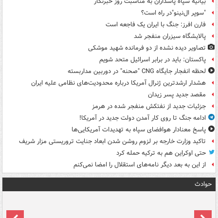
بیانیه سپاه پاسداران به مناسبت روز خبرنگار
"سوپر ال‌نینو"در راه است؟
فارن افرز: جنگ با ایران یک فاجعه است
پالایشگاه سیزران منفجر شد
تصاویر دیده‌ نشده از دو فرمانده شهید موشکی
پاکستان: باید در برابر اسرائیل متحد شویم
لحظه انفجار جایگاه CNG "صحنه" در دوربین مداربسته
هشدار ارشدترین ژنرال آمریکا درباره محدودیت‌های نظامی علیه ایران
مقصد جدید پسر زیدان
جزئیات جدید از نفتکش منفجر شده در هرمز
ادامه جنگ تا روی کار آمدن دولت جدید در آمریکا!
پاسخ معنادار هوافضای سپاه به تهدیدات آمریکایی‌ها
تاکید وزارت خارجه بر لزوم روشن شدن ابعاد جنایت تروریستی مزار شریف
حتی اوکراین هم به ترکیه حمله کرد
از این به بعد دیگر نامه‌های استقلال را امضا نمی‌کنم
حوادث