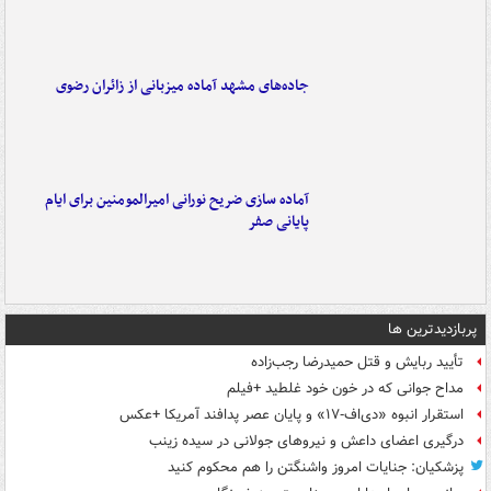
جاده‌های مشهد آماده میزبانی از زائران رضوی
آماده سازی ضریح نورانی امیرالمومنین برای ایام
پایانی صفر
پربازدیدترین ها
تأیید ربایش و قتل حمیدرضا رجب‌زاده
مداح جوانی که در خون خود غلطید +فیلم
استقرار انبوه «دی‌اف‑۱۷» و پایان عصر پدافند آمریکا +عکس
درگیری اعضای داعش و نیروهای جولانی در سیده زینب
پزشکیان: جنایات امروز واشنگتن را هم محکوم کنید