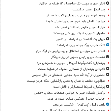
آتش سوزی مهیب یک ساختمان ۱۲ طبقه در جاکارتا
پدر لیونل مسی درگذشت
وجود شواهدی مبنی بر بمباران لامرد با فسفر
چرا بیت المال باید خرج مجرمان امنیتی شود؟
قرارداد مربی خارجی استقلال تمدید شد
ماجرای تصویب کنوانسیون خزر چیست؟
فوران یک آتشفشان قدرتمند در کلمبیا
تنگه هرمز، برگ برنده ایران قدرتمند!
اعلام محل میزبانی استقلال و پرسپولیس در لیگ برتر
نشست خبری رئیس جمهور در روز خبرنگار
پزشکیان: گفت‌وگوها آمریکا را مجبور به همراهی کرد
قدردانی پزشکیان از همکاری صنوف در شرایط سخت
تصاویری از آیت‌الله سید مجتبی خامنه‌ای در حال تدریس
عراقچی: تفاهم با عمان به‌معنی بازگشایی تنگه هرمز نیست
پزشکیان: آمریکا استعمارگر و قاتل است
واکنش باشگاه خیبر به حواشی صفحات مجازی +عکس
جزئیات جدید از نفتکش منفجر شده در هرمز
راهبرد ایران "پنتاگون" را شکست می‌دهد
صدور ۱۰ فقره حکم قصاص برای «کلثوم اکبری»