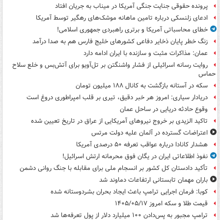
پرونده حقوقی جنایت جنگی آمریکا در میناب به جریان افتاد
ادعای زلنسکی درباره تامین ماهانه موشک‌های رهگیر توسط آمریکا
خطای محاسباتی آمریکا و برتری راهبردی جمهوری اسلامی!
زنگ خطر پایان ذخایر دفاعی کشورهای خلیج فارس هم به صدا درآمد
عمان: مذاکرات مثبت و سازنده با ایران ادامه دارد
روایت رسانه اسرائیلی از فشار واشنگتن بر تل‌آویو برای آتش‌بس و خلع سلاح
حماس
سکه در آستانه بازگشت به کانال ۱۸۸ میلیون تومان
دریادار سیاری: امروز هر خبر دقیق، تیری بر قلب امپراطوری دروغ است
وقوع حادثه دریایی در ساحل عمان
تاکید الزیدی بر خروج نیروهای آمریکایی از عراق در تاریخ تعیین شده
اعتراضات گسترده در آلمان علیه دولت مرتس
هشدار کانادا درباره عواقب تعرفه ۵۰ درصدی آمریکا
نفوذ اطلاعاتی ایران در یگان فوق محرمانه ارتش اسرائیل!
تأکید دادستان کل کشور بر انسجام ملی برای مقابله با جنگ روانی دشمن
باران مهمان تابستانی ارتفاعات دماوند شد
کوبا: فرمان اجرایی ترامپ باعث ایجاد بحران بشردوستانه شده
قیمت طلا و سکه امروز ۱۴۰۵/۰۵/۱۷
ترامپ مجبور به پس‌دادن ۱۰۰ میلیارد دلار از پول تعرفه‌ها شد