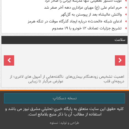
کویت دستور تعطیلی تنها مدرسه ایرانی را صادر کرد
حرم امام علی (ع) مهیای عزاداری دهه آخر صفر شد
واکنش عالیشاه بعد از پیوستن به گل‌گهر
ادعای شبکه «الحدث» درباره ایجاد گذرگاه موقت در تنگه هرمز
تشریح جزئیات تصادف ۱۲ خودرو با ۱۹ مصدوم
سلامت
اهمیت تشخیص زودهنگام بیماری‌های
ناگفته‌هایی از آمپول های لاغری؛ از
دریچه‌ای قلب
عوارض مرگبار تا زیبایی
تا
نسخه دسکتاپ
کليه حقوق اين سايت متعلق به پایگاه خبري-تحليلي مشرق نيوز می باشد و
استفاده از مطالب آن با ذکر منبع بلامانع است.
طراحی و تولید: نستوه