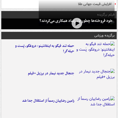
افزایش قیمت جهانی طلا
فیلم برگزیده
خود فروخته‌ها چطور با موساد همکاری می‌کردند؟
برگزیده ورزشی
حمله تند فیگو به اینفانتینو: دروغگو، پَست‌ و
حیله‌گر!
جنجال جدید نیمار در برزیل +فیلم
رامین رضاییان رسماً از استقلال جدا شد