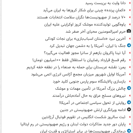
دانا وایت به بن‌بست رسید
«کمانِ پرنده» چینی برای شکار کروزها به ایران می‌آید
۷۰ درصد از صهیونیست‌ها نگران سلامت انتخابات هستند
یاوه‌گویی تولیدکننده موشک کروز اوکراینی علیه ایران
حرم امیرالمومنین محیای آخر صفر شد
آخرین نبرد «داستان اسباب‌بازی» برای نجات کودکی
جنگ با ایران، آمریکا را به دشمن جهان تبدیل کرد
آیا تینا پاکروان بازهم از ساترا مجوز فعالیت می‌گیرد؟
رقم فسخ قرارداد رضاییان با استقلال فقط ۱۰۰میلیون تومان!
یمن: نقشه عربستان برای حمله به صنعاء را در نطفه خفه کردیم
آمریکا اوایل شهریور میزبان مجمع آژانس انرژی اتمی می‌شود
بازسازی پالایشگاه سوم پارس جنوبی کلید خورد
چالش بزرگ آمریکا در تأمین مهمات و موشک
نیروهای مسلح عراق به حال آماده‌باش درآمدند
روایتی از تحول سیاسی اجتماعی در آمریکا!
ادامه ویرانگری ارتش صهیونیستی در جنین
ثبت سالروز شکست انگلیس در تقویم فوتبال آرژانتین
پایان دور جدید مذاکرات دولت لبنان و رژیم صهیونیستی در رم ایتالیا
درماندگی صهیونیست‌ها در برابر استراتژی و قدرت ایران