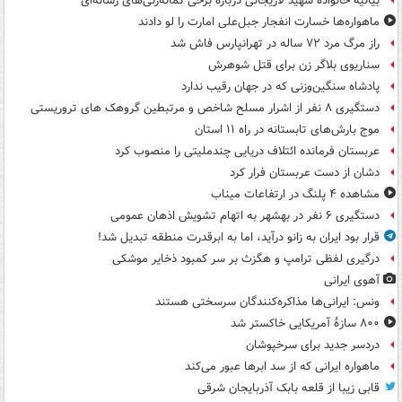
بیانیه خانواده شهید لاریجانی درباره برخی گمانه‌زنی‌های رسانه‌ای
ماهواره‌ها خسارت انفجار جبل‌علی امارت را لو دادند
راز مرگ مرد ۷۲ ساله در تهرانپارس فاش شد
سناریوی بلاگر زن برای قتل شوهرش
پادشاه سنگین‌وزنی که در جهان رقیب ندارد
دستگیری ۸ نفر از اشرار مسلح شاخص و مرتبطین گروهک های تروریستی
موج بارش‌های تابستانه در راه ۱۱ استان
عربستان فرمانده ائتلاف دریایی چندملیتی را منصوب کرد
دشان از دست عربستان فرار کرد
مشاهده ۴ پلنگ در ارتفاعات میناب
دستگیری ۶ نفر در بهشهر به اتهام تشویش اذهان عمومی
قرار بود ایران به زانو درآید، اما به ابرقدرت منطقه تبدیل شد!
درگیری لفظی ترامپ و هگزث بر سر کمبود ذخایر موشکی
آهوی ایرانی
ونس: ایرانی‌ها مذاکره‌کنندگان سرسختی هستند
۸۰۰ سازۀ آمریکایی خاکستر شد
دردسر جدید برای سرخپوشان
ماهواره ایرانی که از سد ابرها عبور می‌کند
قابی زیبا از قلعه بابک آذربایجان شرقی