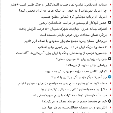
سناتور آمریکایی: ترامپ نماد فساد، اقتدارگرایی و جنگ طلبی است +فیلم
چرا آمریکا نمی‌تواند اراده خود را در تنگه هرمز به ایران تحمیل کند؟
آمریکا: از پرتاب موشکی کره شمالی مطلع هستیم
حضور کودکان اوتیسمی در مراسم جاماندگان اربعین
اعتراف رسانه عبری: مهاجرت شهرک‌نشینان ۵۰ درصد افزایش یافت
برزگر: همای سعادت روی دوش تارتار نشسته است
نیروهای مسلح یمن: تجمع مزدوران سعودی را هدف قرار دادیم
۶ دستاورد بزرگ ایران در ۱۶۰ روز رهبری رهبر انقلاب
جانسون: ترامپ از پیامدهای جنگ با ایران برای آمریکایی‌ها آگاه است
جان یک یهودی برابر ۱۰ میلیون انسان؟
رونمایی رئال مادرید از دیومانده
تجاوز نظامی مجدد رژیم صهیونیستی به سوریه
چرا آمریکا دیگر بازدارندگی پیشین را ندارد؟
حمله کوبنده نیروهای مسلح یمن به مواضع مزدوران سعودی +فیلم
دلایل ردّ محموله‌های غذایی صادراتی ترکیه از اروپا
حزب‌الله خواستار توقف مذاکرات با رژیم صهیونیستی شد
خود فروخته‌ها چطور با موساد همکاری می‌کردند؟
آتش‌سوزی در منطقه حفاظت‌شده دیزمار مهار شد