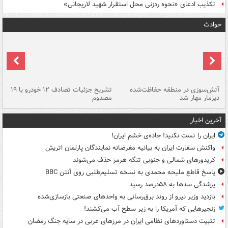
تکذیب ادعای «نحوه ردزنی محل استقرار شهید لاریجانی»
حوادث
تصادف مرگبار در محور اهواز–شوش ۲
آتش‌سوزی در منطقه حفاظت‌شده
تشریح جزئیات تصادف ۱۲ خودرو با ۱۹
پا
دیزمار مهار شد
مصدوم
آخرین اخبار
ایران را تست نکنید! جاده‌ی خشم ایران!
واکنش سفارت ایران به بیانیه مغرضانه نمایندگان پارلمان اتریش
کریدورهای شمالی و جنوبی تنگه هرمز حذف می‌شوند
پاسخ قاطع ملیحه محمدی به نسخه تسلیم‌طلبی روی آنتن BBC
پرشدگی سدها به ۵۸درصد رسید
بازدید وزیر نیرو از روند برق‌رسانی به واحدهای صنعتی بازسازی‌شده
زنجیرهایی که آمریکا را به زیر سطح آب می‌کشند!
تثبیت دستاوردهای نظامی ایران در مرزهای غربی در سایه جنگ رمضان