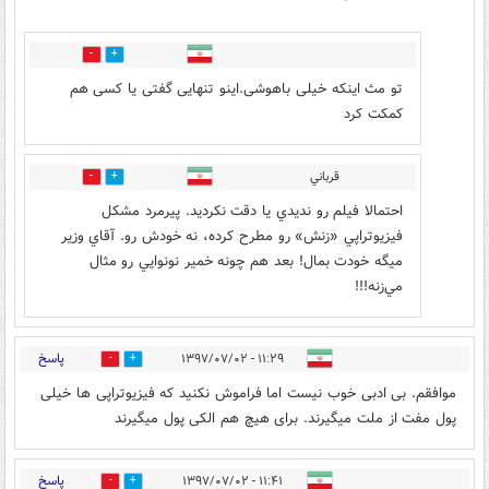
2
39
تو مث اینکه خیلی باهوشی.اینو تنهایی گفتی یا کسی هم
کمکت کرد
قرباني
3
19
احتمالا فيلم رو نديدي يا دقت نكرديد. پيرمرد مشكل
فيزيوتراپي «زنش» رو مطرح كرده، نه خودش رو. آقاي وزير
ميگه خودت بمال! بعد هم چونه خمير نونوايي رو مثال
مي‌زنه!!!
پاسخ
۱۱:۲۹ - ۱۳۹۷/۰۷/۰۲
7
30
موافقم. بی ادبی خوب نیست اما فراموش نکنید که فیزیوتراپی ها خیلی
پول مفت از ملت میگیرند. برای هیچ هم الکی پول میگیرند
پاسخ
۱۱:۴۱ - ۱۳۹۷/۰۷/۰۲
24
15