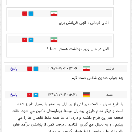
0
25
آقای قربانی ، الهی قربانش بری
0
2
الان در حال وزیر بهداشت هستی شما ؟
پاسخ
فرشید
۱۳:۰۴ - ۱۳۹۷/۰۷/۰۲
1
9
چه جواب دندون شکنی دمت گرم.
پاسخ
حميد
۱۳:۳۰ - ۱۳۹۷/۰۷/۰۲
11
4
با طرح تحول سلامت دريافتي از بيماران به صفر يا بسيار ناچيز شده
است و ديگر تمام داروي بيماران توسط بيمارستان تأمين مي شود. نقاط
ضعف هم اين طرح داشته و دارد، اما ما همه فقط نقصان ها را مي
بينيم . و به دنبال مچ گيري افتاديم . درصد كمي از پزشكان درآمد هاي
بالا دارند ولي جامعه فقط همان گروه را مي بيند.