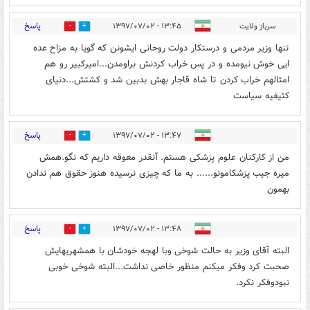
پاسخ
سرباز ولایت
۱۳:۴۵ - ۱۳۹۷/۰۷/۰۲
42
4
تنها وزیر مردمی و درستکار دولت روحانی ایشونن که گویا به مزاح عده
ایی خوش نیومده و در پس خراب کردنش براومدن...امیرکبیر رو هم
امثالهم خراب کردن تا شاه قاجار بهش بدبین شد و کشتش...دنیای
کثیفیه سیاست
پاسخ
۱۳:۴۷ - ۱۳۹۷/۰۷/۰۲
2
7
من از کارکنان علوم پزشکی هستم. آنقدر معوقه داریم که نگو.همش
میره جیب پزشکامونو...... به ما که چیزی نرسیده هنوز حقوق هم ندادن
بهمون
پاسخ
۱۳:۴۸ - ۱۳۹۷/۰۷/۰۲
7
2
البته آقای وزیر به حالت شوخی وبا لهجه خودشان با همشهریهایش
صحبت کرد وفکر میکنم منظور خاصی نداشت...البته شوخی خوبی
نبودوفکر نکرد.