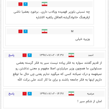
4
1
چه نسبتی باوزیر فهمیده ویاادب داری.. برخورد بعضیا ناشی
ازفرهنگ خانوادگیشه.العاقل یکفیه الاشاره
M
0
0
وزیره خیلی
پاسخ
احمد
۱۴:۳۷ - ۱۳۹۷/۰۷/۰۲
1
2
از قدیم گفتند سواره به فکر پیاده نیست سیر به فکر گرسنه بعضی
مسئولین ما همچون وزیر میلیاردی اصلا مفهوم و معنی نداشتن رو
نمیفهمه و درک نمیکنه کسی که میگوید ندارم یعنی چی حال ما توقع
داریم اینها به فکر جامعه باشند و برای ما کار کنند علی برکت الله
پاسخ
مرضیه
۱۴:۴۷ - ۱۳۹۷/۰۷/۰۲
0
6
امان از شکم سیر !