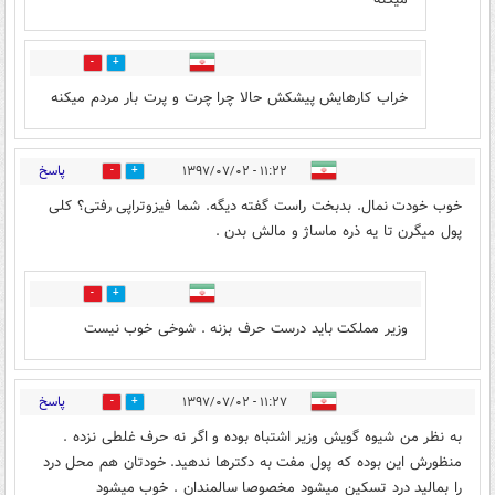
3
65
خراب کارهایش پیشکش حالا چرا چرت و پرت بار مردم میکنه
پاسخ
۱۱:۲۲ - ۱۳۹۷/۰۷/۰۲
71
10
خوب خودت نمال. بدبخت راست گفته دیگه. شما فیزوتراپی رفتی؟ کلی
پول میگرن تا یه ذره ماساژ و مالش بدن .
1
66
وزیر مملکت باید درست حرف بزنه . شوخی خوب نیست
پاسخ
۱۱:۲۷ - ۱۳۹۷/۰۷/۰۲
61
16
به نظر من شیوه گویش وزیر اشتباه بوده و اگر نه حرف غلطی نزده .
منظورش این بوده که پول مفت به دکترها ندهید. خودتان هم محل درد
را بمالید درد تسکین میشود مخصوصا سالمندان . خوب میشود