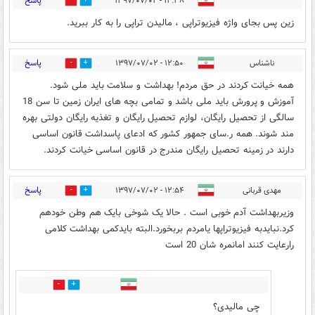
پاسخ
۱۲:۳۸ - ۱۳۹۷/۰۷/۰۲
1
13
زین پس بجای واژه فیزیوتراپی ، مالیدن تراپی را به کار ببرید.
پاسخ
ناشناس
۱۲:۵۰ - ۱۳۹۷/۰۷/۰۲
1
22
همه خیانت کردند در حق مردم! بهداشت و سلامت باید ملی شود.
آموزش و پرورش باید ملی باشد و تمامی بچه های ایران زمین تا سن 18
سالگی از تحصیل رایگان، لوازم تحصیل رایگان و تغذیه رایگان دولتی بهره
مند شوند. همه ر.سای جمهور کشور که ادعای پاسداشت قانون اساسی
دارند در زمینه تحصیل رایگان مندرج در قانون اساسی خیانت کردند.
پاسخ
مهدی قربانی
۱۲:۵۴ - ۱۳۹۷/۰۷/۰۲
40
7
وزیربهداشت آدم خوبی است . حالا یک شوخی بایک هم وطن خودهم
کرد.نبایدبه فیزیوتراپها یامردم بربخورد.البته بایدکمی بهداشت کلامی
رارعايت کنند امانمره شان 20 است
0
11
چی مالیدی؟