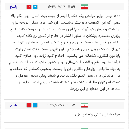
پاسخ
۱۱:۵۹ - ۱۳۹۷/۰۷/۰۲
1
25
۵۰۰ تومن برای خواندن یک عکس! اونم از جیب بیت المال، چی بگم والا.
یعنی اگه این لامصب درو پیکر داشت...، ای خدا. فردا میگن بودجه برای
بهداشت و درمان کم آورده ایم! این ریخت و پاش ها رو درست کنید. نرخ
برابری دستمزد پزشکان با سایر اقشار در خارج از کشور رو نگاه کنید،
اینکه مهندس ها دوست دارن بروند و پزشکان تمایل به ماندن دارند به
دور از مضحک بودن خیلی هم جدیِ! این #پولِ_مفتِ_نفتِ لعنتی ارث
بابامونِ انگاری، شاهانه می بخشیم. اصلاح کنید رَوَند رو، اصلاح کنید
فرآیندها رو، نظم و #شفافیت_مالی رو بر کشور حاکم کنید، قدرت بدهیم
به نهاد مالیاتی ابزارهای نظارتی آن را وسعت بدهیم، کسانی که تخلف و
فرار مالیاتی دارن رسوا کنیم بگذارید بدنام شوند پیش مردم. عوامل و
دست اندرکاران مالیاتی دقت نظر داشته باشند، مردم انتظار دارند از
شماها در این مقطع و این روزها.
پاسخ
۱۲:۰۳ - ۱۳۹۷/۰۷/۰۲
0
22
حرف خیلی زشتی زده این وزیر.