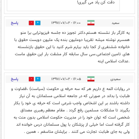
دقت کن یاد می گیری!
پاسخ
سعید
۱۶:۰۰ - ۱۳۹۷/۰۷/۰۲
0
0
یه کارگر باز نشسته هستم.دکتر تجویز ده جلسه فیزیوترابی برا منو
همسرم نوشته میشه تقریبا دوملیون بنده یک ملیون دویست حقوق با
خانواده ششنفری از کجا باید بیارم شرم کنید با این حقوق بازنشسته
های تامین اجتماعی.سی سال سابقه کار مشقت بار این حقوق ماست
.عدالت اسلامی اینه
پاسخ
سعیدی
۱۶:۰۵ - ۱۳۹۷/۰۷/۰۲
0
9
در روایات ائمه ع داریم هر که سه حرفه ی حکومت (سیاست) ،قضاوت و
طبابت را بداند در صورتی که در جامعه اسلامی مسلمانان به آن نیاز
داشته باشند بر این اشخاص واجب شرعی است که حرفه ی خود را بکار
بگیرند تا مشکلات مسلمین رفع گردد . مقام معظم رهبری مصداق
شخصی است که توان خود را در مدیریت حکومت اسلامی بدون منت به
کار گرفته است اما خیلی از پزشکان با پول مسلمانان درس خوانده اند
ولی به جای طبابت تجارت می کنند . برایشان متاسفم ، همین .