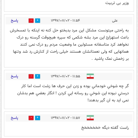
وزیر بی تربیت
پاسخ
علی
۱۱:۵۴ - ۱۳۹۷/۰۷/۰۲
1
69
به راحتی میتونست مشکل این مرد بدبختو حل کنه نه اینکه با تمسخرش
باعث استهزائ این مرد بشه شکمی که سیره هیچوقت گرسنه رو درک
نخواهد کرد متاسفانه مسئولین ما وضعیت مردم رو درک نمی کنند
همانهایی که ولی نعمتانشان هستند خیلی راحت از کنارش رد شد وتنها
بر زخمش نمک پاشید .
پاسخ
۱۱:۵۵ - ۱۳۹۷/۰۷/۰۲
11
11
گر چه شوخي خودماني بوده و زدن اين حرف ها زشت است اما كار
درستي نبوده اين شوخي رو رسانه ايي كردن ! انگار بعضي هم بدشان
نمى ايد به ان گير بدهند!
پاسخ
۱۱:۵۷ - ۱۳۹۷/۰۷/۰۲
13
1
راست گفته دیگه خخخخخخخ