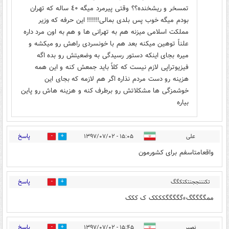
تمسخر و ريشخنده؟؟ وقتى پيرمرد ميگه ٤٠ ساله كه تهران
بودم ميگه خوب پس بلدى بمالى!!!!!! اين حرفه كه وزير
مملكت اسلامى ميزنه هم به تهرانى ها و هم به اون مرد داره
علناً توهين ميكنه بعد هم با خونسردى راهش رو ميكشه و
ميره بجاى اينكه دستور رسيدگى به وضعيتش رو بده اگه
فيزيوتراپى لازم نيست كه كلاً بايد جمعش كنه و اين همه
هزينه رو دست مردم نذاره اگر هم لازمه كه بجاى اين
خوشمزگى ها مشكلاتش رو برطرف كنه و هزينه هاش رو پاين
بياره
پاسخ
علی
۱۵:۰۵ - ۱۳۹۷/۰۷/۰۲
0
34
واقعامتاسفم برای کشورمون
پاسخ
تکنننججنتکتکگگ
0
0
کنککک ک
ممگگگگگءگگگگگکککک ک ککک
ککککتااتککتتکککتکتننتا
۱۵:۳۳ - ۱۳۹۷/۰۷/۰۲
پاسخ
نصير
۱۵:۴۵ - ۱۳۹۷/۰۷/۰۲
2
7