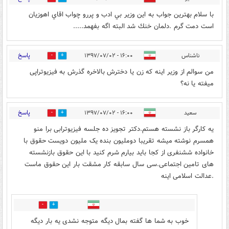
با سلام بهترين جواب به اين وزير بي ادب و پررو چواب اقاي اهوزيان
است دمت گرم .دلمان خنك شد البته اگه بفهمد.....
پاسخ
ناشناس
۱۶:۰۰ - ۱۳۹۷/۰۷/۰۲
0
9
من سوالم از وزیر اینه که زن یا دخترش بالاخره گذرش به فیزیوتراپی
میفته یا نه؟
پاسخ
سعید
۱۶:۰۰ - ۱۳۹۷/۰۷/۰۲
0
6
یه کارگر باز نشسته هستم.دکتر تجویز ده جلسه فیزیوترابی برا منو
همسرم نوشته میشه تقریبا دوملیون بنده یک ملیون دویست حقوق با
خانواده ششنفری از کجا باید بیارم شرم کنید با این حقوق بازنشسته
های تامین اجتماعی.سی سال سابقه کار مشقت بار این حقوق ماست
.عدالت اسلامی اینه
0
0
خوب به شما ها گفته بمال دیگه متوجه نشدی یه بار دیگه