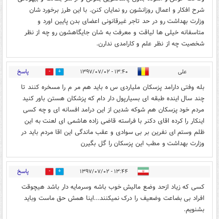
شرح افکار و اعمال روزانشون رو نمایان کنن. با این طرز برخورد شان
وزارت بهداشت رو در حد تاجر غیرقانونی اعضای بدن پایین اورد و
متاسفانه خیلی ها لیاقت و معرفت به شان جایگاهشون رو چه از نظر
شخصیت چه از نظر علم و کارامدی ندارن.
پاسخ
علی
۱۳:۴۰ - ۱۳۹۷/۰۷/۰۲
1
9
بله وفتی دارامد پزسکان ملیاردی س ه باید هم مر م را مسخره کنند تا
چند سال اینده طبقه ای بسیارپول دار دام که پزشکان هستن باور کنید
مردم خود پزسکان هم شوکه شدین از این درامد افسانه ای و چه کسی
اینکار را کرده اقای دکنر با فراسته قاضی زاده هاشمی ای لعنت به این
ظلم وستم ای نفرین بر بی سوادی و عقب ماندگی این اقا مردم باید در
وزارت بهداشت و مطب این پزسکان را گل بگیرن
پاسخ
۱۳:۴۴ - ۱۳۹۷/۰۷/۰۲
2
7
کسی که زیاد ازحد وضع مالیش خوب باشه وسرمایه دار باشد هیچوقت
افراد بی بضاعت وضعیف را درک نمیکنند...اینا همش حق ماست وباید
بشنویم.