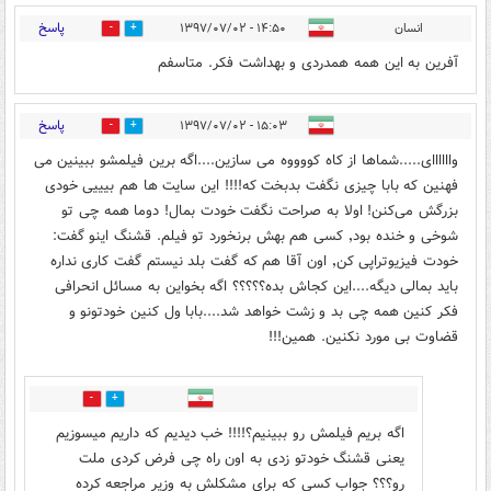
پاسخ
انسان
۱۴:۵۰ - ۱۳۹۷/۰۷/۰۲
0
2
آفرین به این همه همدردی و بهداشت فکر. متاسفم
پاسخ
۱۵:۰۳ - ۱۳۹۷/۰۷/۰۲
35
1
واااااای.....شماها از کاه کووووه می سازین....اگه برین فیلمشو ببینین می
فهنین که بابا چیزی نگفت بدبخت که!!!! این سایت ها هم بیییی خودی
بزرگش می‌کنن! اولا به صراحت نگفت خودت بمال! دوما همه چی تو
شوخی و خنده بود٬ کسی هم بهش برنخورد تو فیلم. قشنگ اینو گفت:
خودت فیزیوتراپی کن٬ اون آقا هم که گفت بلد نیستم گفت کاری نداره
باید بمالی دیگه....این کجاش بده؟؟؟؟؟ اگه بخواین به مسائل انحرافی
فکر کنین همه چی بد و زشت خواهد شد....بابا ول کنین خودتونو و
قضاوت بی مورد نکنین. همین!!!
1
33
اگه بريم فيلمش رو ببينيم؟!!!! خب ديديم كه داريم ميسوزيم
يعنى قشنگ خودتو زدى به اون راه چى فرض كردى ملت
رو؟؟؟ جواب كسى كه براى مشكلش به وزير مراجعه كرده