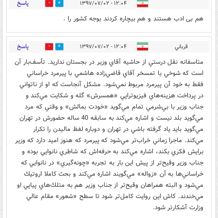
پاسخ
۱۲:۰۴ - ۱۳۹۷/۰۷/۰۲
0
35
هم بی ادب هستند و هم بیچاره کردند بوجه کشور را .
پاسخ
قرباني
۱۲:۰۴ - ۱۳۹۷/۰۷/۰۲
9
53
متاسفانه نقل درستي از حاشيه آقاي وزير در بجستان نداريد. تأسف‌بار آن
است كه شوخي يا تمسخر آقاي قاضي‌زاده هاشمي با پيرمرد خراساني
فقط به خود آن پيرمرد مربوط نمي‌شود. مشكل آنجاست كه او از ناتواني
در پرداخت هزينه‌هاي فيزيوتراپي «همسرش» گله و شكايت مي‌كند و
جناب وزير با بي‌شرمي تمام مي‌گويد «خودت بمالش» و وقتي كه مرد
مي‌گويد بلد نيست و اشاره مي‌كند به سابقه 40 ساله حضورش در تهران
مي‌گويد بايد ياد گرفته باشي در تهران و دوباره لفظ ماليدن را تكرار
مي‌كند. ماجرا زماني خراب‌تر مي‌شود كه پيرمرد كه هنوز اميد دارد كه وزير
برايش فكري بكند، اشاره مي‌كند به حرفه‌اش كه شاطري نانوايي بوده و
جناب وزير وقيح‌تر از پيش اين بار به تجربه «چونه‌گيري» در نانوايي كه
خراساني‌ها به آن «زواله» مي‌گويند اشاره مي‌كند و بحث كاملا اروتيك
مي‌شود و البته همراهان وقيح‌تر از جناب وزير هم به متلك‌هاي پياپي او
مي‌خندند. كاش اين روايت كامل‌تر شود تا سطح «شعور» مقام عالي
وزارت آشكار‌تر شود.