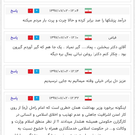
پاسخ
۱۲:۰۴ - ۱۳۹۷/۰۷/۰۲
1
25
درآمد پزشکها را صد برابر کرده و حالا چرت و پرت بار مردم میکنه
پاسخ
فیاض
۱۲:۱۰ - ۱۳۹۷/۰۷/۰۲
0
19
آقای دکتر ببخشن ، پماد.... گیر نمیاد . یک جا هم که گیر آوردم گیرون
بود . چکار کنم دکتر: روغن نباتی بمال بره دیگه
پاسخ
۱۲:۱۳ - ۱۳۹۷/۰۷/۰۲
0
26
عزیز دل برادر خیلی وقته میمالیم به جایی نرسیدیم
پاسخ
۱۲:۳۲ - ۱۳۹۷/۰۷/۰۲
0
48
اینگونه برخورد وزیر بهداشت همان خطری است که امام راحل (ره) از روی
کار امدن اشرافیت جاهلی و عدم تهذیب و اخلاق اسلامی و انسانی در
کارگزارن حکومتی همیشه هشدار میدادند !! از نظر منطق اسلام وزارت و
وکالت و... در حکومت اسلامی خدمتگذاری همراه با خشوع نسبت به