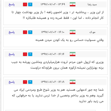
پاسخ
سید رضا
۱۳:۴۹ - ۱۳۹۷/۰۷/۰۲
1
9
از این وزیر ، پرحاشیه تر ؛ وزیر اخموی راهه ! باز وزیر بهداشت چهار تا
کار انجام داده ، اما اون ؛ فقط ضربه زده و همیشه طلبکاره !!
پاسخ
مو.ک
۱۴:۱۰ - ۱۳۹۷/۰۷/۰۲
2
31
وقتي مسوليت حساس رو به يک کودن ميدن همينه
پاسخ
۱۴:۱۴ - ۱۳۹۷/۰۷/۰۲
2
20
وزیری که ازپول خون مردم ثروت هزارمیلیاردی وماشین پورشه به جیب
بزنه بهترازاین نمیشه.ازکوزه همان برون طراودکه دراوست
پاسخ
۱۴:۱۸ - ۱۳۹۷/۰۷/۰۲
36
1
شما چه جور ادمهایی هستید هم به وزیر شوخ طبع ومردمی ایراد می
گیرید وهم به وزیر بداخم وعصبی از خدا ترس ندارید یا به حرفهایی که
می زنید باور ندارید