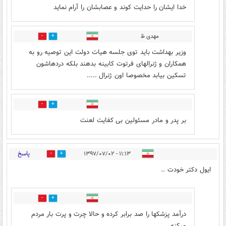
خدا ایشان را حدایت کوند و عصابشان را آرام نماید
مهدی ظ
1
48
وزیر بهداشت باید توی جلسه هیات دولت این توصیه رو به
همکاران و ژنرالهای فرتوت کابینه بدهند بلکه دردهاشون
تسکین بیابد مخصوصا اون ژنرال .....
1
45
بر پدر و مادر مسئولین بی کفایت لعنت
پاسخ
۱۱:۱۳ - ۱۳۹۷/۰۷/۰۲
36
4
ایول دکتر خودت ..
7
133
درآمد پزشکها را صد برابر کرده و حالا چرت و پرت بار مردم
میکنه