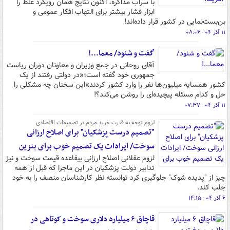
با سراب مذاکره، اکنون نتایج همان رویکرد غلط را
ابزار فشار بیشتر برای التهاب افکار عمومی و
بن‌بست‌نمایی در کشور قرار داده‌اند!
۱۱ آذر ۰۴ - ۰۸:۰۶
گفت و شنود/ معما...!
آقای روحانی در جمع وزیران و معاونان دوران ریاست
جمهوری خود گفته است؛«‌در دولتی رفتند از یک
کشور همسایه میلیون‌ها نفر را وارد کشور کردند»این سخنان چه مشکلی را
حل و کدام مسئله پیچیده‌ای را روشن می‌کند؟!
۱۱ آذر ۰۴ - ۰۷:۳۷
لزوم توجه به قدرت خرید مردم در تصمیمات اقتصادی
"تصمیم درست پزشکیان" برای اصلاح ارزانی
سوخت/ ایرادات یک تصمیم خوب برای بنزین
لزوم عقلانی اصلاح ارزانی بیقاعده قیمت سوخت و نیز
تدابیر دولت پزشکیان در این ماجرا که قبل از همه
چیز از "پدیده شوک" جلوگیری کرد توانسته نظر کارشناسان منصف را به خود
جلب کند.
۶ آذر ۰۴ - ۱۴:۱۵
قاچاق ۶ میلیارد دلاری سوخت و کوتاهی در