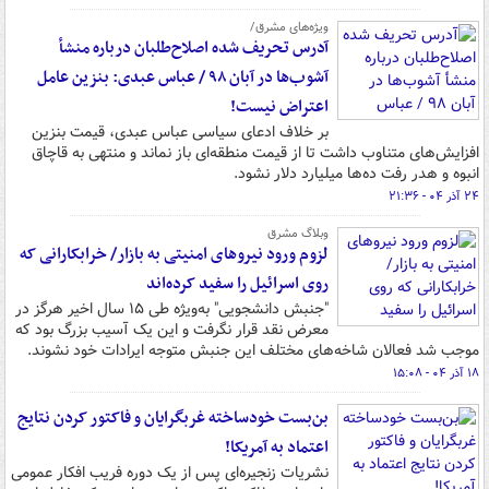
ویژه‌های مشرق/
آدرس تحریف شده اصلاح‌طلبان درباره منشأ
آشوب‌ها در آبان ۹۸ / عباس عبدی: بنزین عامل
اعتراض نیست!
بر خلاف ادعای سیاسی عباس عبدی، قیمت بنزین
افزایش‌های متناوب داشت تا از قیمت منطقه‌ای باز نماند و منتهی به قاچاق
انبوه و هدر رفت ده‌ها میلیارد دلار نشود.
۲۴ آذر ۰۴ - ۲۱:۳۶
وبلاگ مشرق
لزوم ورود نیروهای امنیتی به بازار/ خرابکارانی که
روی اسرائیل را سفید کرده‌اند
"جنبش دانشجویی" به‌ویژه طی ۱۵ سال اخیر هرگز در
معرض نقد قرار نگرفت و این یک آسیب بزرگ بود که
موجب شد فعالان شاخه‌های مختلف این جنبش متوجه ایرادات خود نشوند.
۱۸ آذر ۰۴ - ۱۵:۰۸
بن‌بست خودساخته غربگرایان و فاکتور کردن نتایج
اعتماد به آمریکا!
نشریات زنجیره‌ای پس از یک دوره فریب افکار عمومی