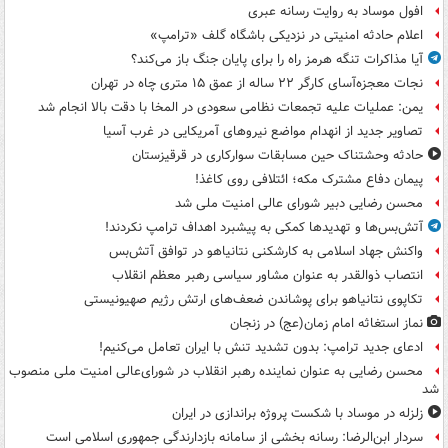
افول موساد به روایت رسانه عبری
اعلام حادثه امنیتی در نزدیکی باشگاه گلف «ترامپ»
آیا مذاکرات تنگه هرمز راه را برای پایان جنگ باز می‌کند؟
نجات معجزه‌آسای کارگر ۲۲ ساله از عمق ۱۵ متری چاه در تهران
یمن: عملیات علیه تجمعات نظامی سعودی در المخا با دقت بالا انجام شد
تصاویر جدید از انهدام مواضع نیروهای آمریکایی در غرب آسیا
حادثه وحشتناک حین مسابقات سوارکاری در قرقیزستان
پیمان دفاع مشترک مکه؛ ائتلافی روی کاغذ!
محسن رضایی دبیر شورای عالی امنیت ملی شد
آتش‌بس‌ها و تهدیدها کمکی به پیشبرد اهداف ترامپ نکردند!
واکنش جهاد اسلامی به کارشکنی نتانیاهو در توافق آتش‌بس
انتصاب ذوالقدر به عنوان مشاور سیاسی رهبر معظم انقلاب
تکاپوی نتانیاهو برای پوشاندن ضعف‌های ارتش رژیم صهیونیستی
نماز استغاثه امام زمان(عج) در زنجان
ادعای جدید ترامپ: بدون تشدید تنش با ایران تعامل می‌کنیم!
محسن رضایی به عنوان نماینده رهبر انقلاب در شورای‌عالی امنیت ملی منصوب
شد
زلزله در موساد با شکست پروژه براندازی در ایران
سردار ابن‌الرضا: رسانه بخشی از سامانه بازدارندگی جمهوری اسلامی است