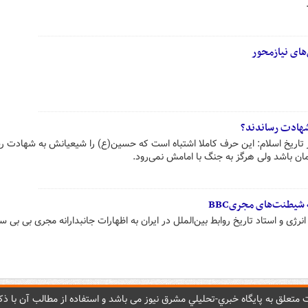
های نیازمحور
 شهادت رساندند؟
اریخ اسلام: این حرف کاملا اشتباه است که حسین(ع) را شیعیانش به شهادت رس
 باشد ولی هرگز به جنگ با امامش نمی‌رود.
 شیطنت‌های مجریBBC
رژی و استاد تاریخ روابط بین‌الملل در ایران به اظهارات جانبدارانه مجری بی بی س
متعلق به پایگاه خبري-تحليلي مشرق نيوز می باشد و استفاده از مطالب آن با ذکر