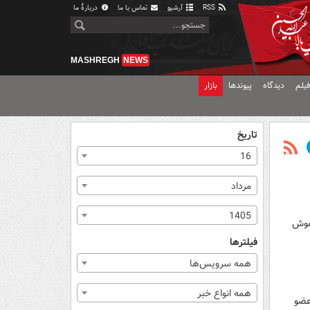
RSS
آرشیو
تماس با ما
دربارهٔ ما
MASHREGH
NEWS
یلم
دیدگاه
پیوندها
بازار
تاریخ
16
مرداد
1405
 کمک هوش
فیلترها
همه سرویس‌ها
همه انواع خبر
عضو