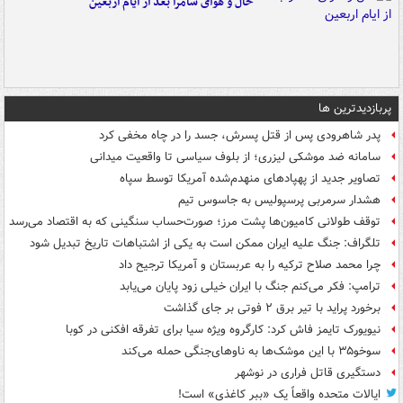
حال و هوای سامرا بعد از ایام اربعین
پربازدیدترین ها
پدر شاهرودی پس از قتل پسرش، جسد را در چاه مخفی کرد
سامانه ضد موشکی لیزری؛ از بلوف سیاسی تا واقعیت میدانی
تصاویر جدید از پهپادهای منهدم‌شده آمریکا توسط سپاه
هشدار سرمربی پرسپولیس به جاسوس تیم
توقف طولانی کامیون‌ها پشت مرز؛ صورت‌حساب سنگینی که به اقتصاد می‌رسد
تلگراف: جنگ علیه ایران ممکن است به یکی از اشتباهات تاریخ تبدیل شود
چرا محمد صلاح ترکیه را به عربستان و آمریکا ترجیح داد
ترامپ: فکر می‌کنم جنگ با ایران خیلی زود پایان می‌یابد
برخورد پراید با تیر برق ۲ فوتی بر جای گذاشت
نیویورک تایمز فاش کرد: کارگروه ویژه سیا برای تفرقه افکنی در کوبا
سوخو۳۵ با این موشک‌ها به ناوهای‌جنگی حمله می‌کند
دستگیری قاتل فراری در نوشهر
ایالات متحده واقعاً یک «ببر کاغذی» است!