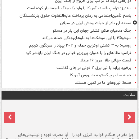
دو راهی دردناک ترامپ برای خروج از جنگ ایران
سندرز: ترامپ فاسد، آمریکا را وارد یک جنگ فاجعه بار کرده است
پاسخ تأمین‌اجتماعی به زمان پرداخت مابه‌التفاوت حقوق بازنشستگان
صحنه ای نادر از حیات وحش ایران در سبلان
جنگ مدعیان طلای کشتی جهان این بار در مسکو
سوخو۳۵ با این موشک‌ها به ناوهای‌جنگی حمله می‌کند
روسیه: به ۳ کشتی اوکراین حمله و ۲۰۳ پهپاد را سرنگون کردیم
ترامپ مقاله‌ای را با عنوان پیروزی خیالی در جنگ ایران بازنشر کرد
قیمت جهانی طلا امروز ۱۶ مرداد
برخورد پراید با تیر برق ۲ فوتی بر جای گذاشت
حمله سایبری گسترده به بورس آمریکا
صنعا: نیروهای ما در کمین‌ هستند
سلامت
ت
چرا مغز در هنگام خواب، انرژی خود را
آیا مصرف قهوه و نوشیدنی‌های
چر