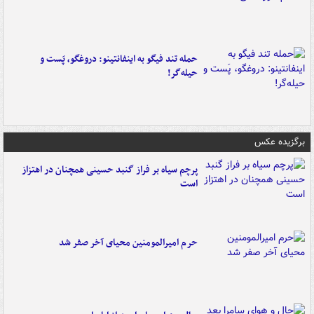
حمله تند فیگو به اینفانتینو: دروغگو، پَست‌ و
حیله‌گر!
برگزیده عکس
پرچم سیاه بر فراز گنبد حسینی همچنان در اهتزاز
است
حرم امیرالمومنین محیای آخر صفر شد