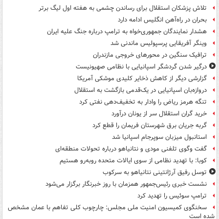
تلاش پزشکان استقلال برای رساندن چشمی به هفته اول لیگ برتر
بحران در راه‌آهن انگلیس ادامه دارد
هشدار نمایندگان جمهوری‌خواه به ترامپ درباره جنگ علیه ایران
وینگر آفریقایی پرسپولیس ماندنی شد
ترافیک سنگین در محورهای خروجی مازندران
درگیر شدن گردشگر اسپانیایی با نظامی صهیونیست
گزارشی دیگر از کاهش ذخایر کلیدی موشکی آمریکا
دروازه‌بان اسپانیایی در یک‌قدمی بازگشت به استقلال
تنگه هرمز ریاض را وادار به تخفیف‌دهی نفتی کرد
خرید گران استقلال سر از یونان درآورد
گربه جریان برق شهرستان فریمان را قطع کرد
استانبول میزبان سوپرجام اسپانیا شد
گفت وگوی تلفنی مودی و نتانیاهو درباره تحولات منطقه‌ای
کوبا: با تهدید نظامی از سوی ایالات متحده روبه‌رو هستیم
توسل رفیق آرژانتینی نتانیاهو به سرکوب
نشست خبری رئیس‌جمهور همزمان با روز خبرنگار برگزار می‌شود
ترامپ سوئیس را تهدید کرد
سخنگوی کمیسیون امنیت ملی مجلس: چارچوب کلی تفاهم با عمان مشخص
شده است