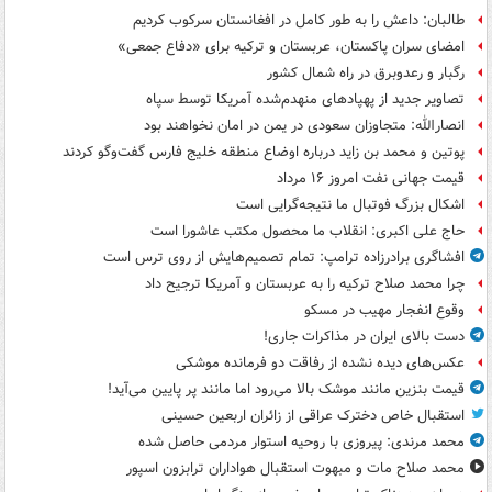
طالبان: داعش را به طور کامل در افغانستان سرکوب کردیم
امضای سران پاکستان، عربستان و ترکیه برای «دفاع جمعی»
رگبار و رعدوبرق در راه شمال کشور
تصاویر جدید از پهپادهای منهدم‌شده آمریکا توسط سپاه
انصارالله: متجاوزان سعودی در یمن در امان نخواهند بود
پوتین و محمد بن زاید درباره اوضاع منطقه خلیج فارس گفت‌وگو کردند
قیمت جهانی نفت امروز ۱۶ مرداد
اشکال بزرگ فوتبال ما نتیجه‌گرایی است
حاج علی اکبری: انقلاب ما محصول مکتب عاشورا است
افشاگری برادرزاده ترامپ: تمام تصمیم‌هایش از روی ترس است
چرا محمد صلاح ترکیه را به عربستان و آمریکا ترجیح داد
وقوع انفجار مهیب در مسکو
دست بالای ایران در مذاکرات جاری!
عکس‌های دیده نشده از رفاقت دو فرمانده‌ موشکی
قیمت بنزین مانند موشک بالا می‌رود اما مانند پر پایین می‌آید!
استقبال خاص دخترک عراقی از زائران اربعین حسینی
محمد مرندی: پیروزی با روحیه استوار مردمی حاصل شده
محمد صلاح مات و مبهوت استقبال هواداران ترابزون اسپور