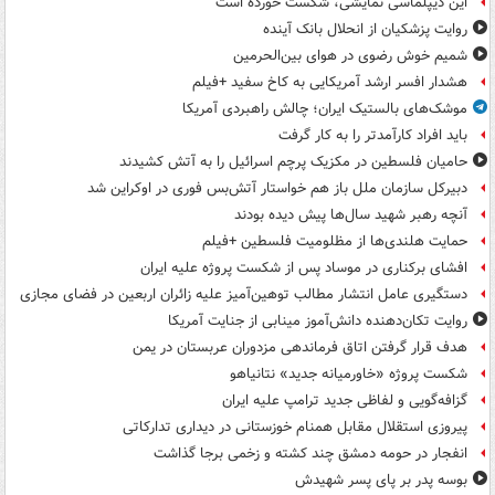
این دیپلماسی نمایشی، شکست خورده است
روایت پزشکیان از انحلال بانک آینده
شمیم خوش رضوی در هوای بین‌الحرمین
هشدار افسر ارشد آمریکایی به کاخ سفید +فیلم
موشک‌های بالستیک ایران؛ چالش راهبردی آمریکا
باید افراد کارآمدتر را به کار گرفت
حامیان فلسطین در مکزیک پرچم اسرائیل را به آتش کشیدند
دبیرکل سازمان ملل باز هم خواستار آتش‌بس فوری در اوکراین شد
آنچه رهبر شهید سال‌ها پیش دیده بودند
حمایت هلندی‌ها از مظلومیت فلسطین +فیلم
افشای برکناری در موساد پس از شکست پروژه علیه ایران
دستگیری عامل انتشار مطالب توهین‌آمیز علیه زائران اربعین در فضای مجازی
روایت تکان‌دهنده دانش‌آموز مینابی از جنایت آمریکا
هدف قرار گرفتن اتاق‌ فرماندهی مزدوران عربستان در یمن
شکست پروژه «خاورمیانه جدید» نتانیاهو
گزافه‌گویی و لفاظی جدید ترامپ علیه ایران
پیروزی استقلال مقابل همنام خوزستانی در دیداری تدارکاتی
انفجار در حومه دمشق چند کشته و زخمی برجا گذاشت
بوسه‌ پدر بر پای پسر شهیدش