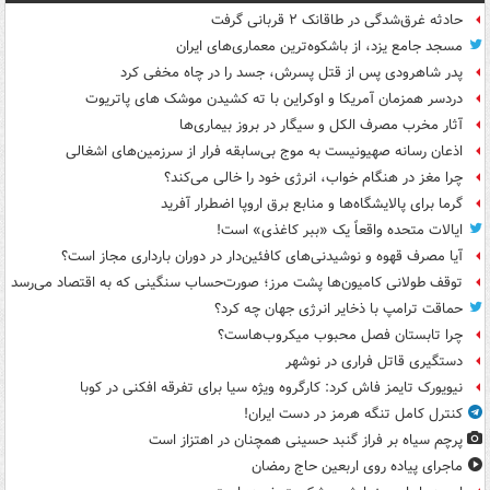
حادثه غرق‌شدگی در طاقانک ۲ قربانی گرفت
مسجد جامع یزد، از باشکوه‌ترین معماری‌های ایران
پدر شاهرودی پس از قتل پسرش، جسد را در چاه مخفی کرد
دردسر همزمان آمریکا و اوکراین با ته کشیدن موشک های پاتریوت
آثار مخرب مصرف الکل و سیگار در بروز بیماری‌ها
اذعان رسانه صهیونیست به موج بی‌سابقه فرار از سرزمین‌های اشغالی
چرا مغز در هنگام خواب، انرژی خود را خالی می‌کند؟
گرما برای پالایشگاه‌ها و منابع برق اروپا اضطرار آفرید
ایالات متحده واقعاً یک «ببر کاغذی» است!
آیا مصرف قهوه و نوشیدنی‌های کافئین‌دار در دوران بارداری مجاز است؟
توقف طولانی کامیون‌ها پشت مرز؛ صورت‌حساب سنگینی که به اقتصاد می‌رسد
حماقت ترامپ با ذخایر انرژی جهان چه کرد؟
چرا تابستان فصل محبوب میکروب‌هاست؟
دستگیری قاتل فراری در نوشهر
نیویورک تایمز فاش کرد: کارگروه ویژه سیا برای تفرقه افکنی در کوبا
کنترل کامل تنگه هرمز در دست ایران!
پرچم سیاه بر فراز گنبد حسینی همچنان در اهتزاز است
ماجرای پیاده روی اربعین حاج رمضان