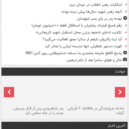
ابتکارات رهبر انقلاب در میدان نبرد
آنچه رهبر شهید سال‌ها پیش دیده بودند
بوسه‌ پدر بر پای پسر شهیدش
رقم فسخ قرارداد رضاییان با استقلال فقط ۱۰۰میلیون تومان!
تکذیب ادعای «نحوه ردزنی محل استقرار شهید لاریجانی»
آیا تینا پاکروان بازهم از ساترا مجوز فعالیت می‌گیرد؟
کویت دستور تعطیلی تنها مدرسه ایرانی را صادر کرد
پاسخ قاطع ملیحه محمدی به نسخه تسلیم‌طلبی روی آنتن BBC
حال و هوای سامرا بعد از ایام اربعین
حوادث
شته
حادثه غرق‌شدگی در طاقانک ۲ قربانی
پدر شاهرودی پس از قتل پسرش،
دس
گرفت
جسد را در چاه مخفی کرد
آخرین اخبار