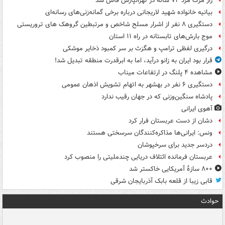
راز مرگ مرد ۷۲ ساله در تهرانپارس فاش شد
بیانیه خانواده شهید لاریجانی درباره برخی گمانه‌زنی‌های رسانه‌ای
دستگیری ۸ نفر از اشرار مسلح شاخص و مرتبطین گروهک های تروریستی
موج بارش‌های تابستانه در راه ۱۱ استان
درگیری لفظی ترامپ و هگزث بر سر کمبود ذخایر موشکی
قرار بود ایران به زانو درآید، اما به ابرقدرت منطقه تبدیل شد!
مشاهده ۴ پلنگ در ارتفاعات میناب
دستگیری ۶ نفر در بهشهر به اتهام تشویش اذهان عمومی
پادشاه سنگین‌وزنی که در جهان رقیب ندارد
آهوی ایرانی
دشان از دست عربستان فرار کرد
ونس: ایرانی‌ها مذاکره‌کنندگان سرسختی هستند
دردسر جدید برای سرخپوشان
عربستان فرمانده ائتلاف دریایی چندملیتی را منصوب کرد
۸۰۰ سازۀ آمریکایی خاکستر شد
قابی زیبا از قلعه بابک آذربایجان شرقی
حوادث