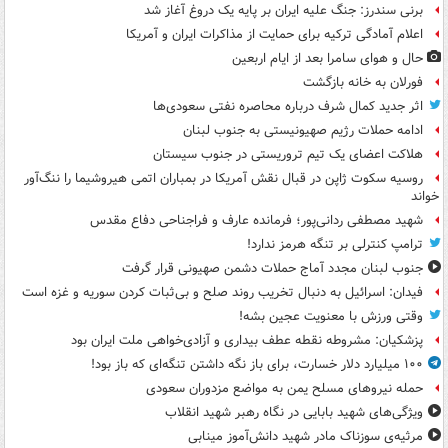
برنی سندرز: جنگ علیه ایران بر پایه یک دروغ آغاز شد
اعلام آمادگی ترکیه برای حمایت از مذاکرات ایران و آمریکا
حال و هوای سامرا بعد از ایام اربعین
فورلان به خانه بازگشت
اثر جدید کمال شرف درباره محاصره نفتی سعودی‌ها
ادامه حملات رژیم صهیونیستی به جنوب لبنان
هلاکت اعضای یک تیم تروریستی در جنوب سیستان
روسیه سکوت ژاپن در قبال نقش آمریکا در بمباران اتمی هیروشیما را ننگ‌آور
خواند
شهید مصطفی ردانی‌پور؛ فرمانده عارف و فراجناحی دفاع مقدس
ترامپ کنترلی بر تنگه هرمز ندارد!
جنوب لبنان مجدد آماج حملات دشمن صهیونی قرار گرفت
فیدان: اسرائیل به دنبال تخریب روند صلح و بی‌ثبات کردن سوریه و غزه است
وقتی ورزش با معنویت عجین بشه!
پزشکیان: مشروطه نقطه عطف بیداری و آزادی‌خواهی ملت ایران بود
۱۰۰ میلیارد دلار خسارت، برای باز نگه داشتن تنگه‌ای که باز بود!
حمله نیروهای مسلح یمن به مواضع مزدوران سعودی
ویژگی‌های شهید بابایی در نگاه رهبر شهید انقلاب
مرثیه‌ی سوزناک مادر شهید دانش‌آموز مینابی