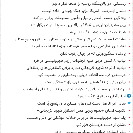
زلنسکی: دو پالایشگاه روسیه را هدف قرار دادیم
نشنال اینترست: آمریکا برای جنگ پهپادی آماده نیست
پنتاگون جلسه اضطراری برای تأمین تسلیحات برگزار می‌کند
پورجمشیدیان: اربعین ۱۴۰۵ با بالاترین سطح امنیت برگزار شد
شرط جدید برای بازنشستگی اعلام شد
هلاکت اعضای یک تیم تروریستی در جنوب استان سیستان و بلوچستان
افشاگری هاآرتص درباره سفر فرستاده ویژه نتانیاهو به آمریکا
پادشاه سنگین‌وزنی که در جهان رقیب ندارد
بیانیه ۸ کشور عربی علیه تجاوزات رژیم صهیونیستی در غزه
بیانیه خانواده شهید لاریجانی درباره برخی گمانه‌زنی‌های رسانه‌ای
عربستان فرمانده ائتلاف دریایی چندملیتی را منصوب کرد
زیان بیش از ۱۰۰ همتی به صندوق‌ بازنشستگی نفت
ترکیه: تروریسم اسرائیل در کرانه باختری و قدس اشغالی ادامه دارد
ایران آقای بلامنازع تنگه هرمز!
سردار ابن‌الرضا: دست نیروهای مسلح برای پاسخ پُر است
تکذیب ادعای «نحوه ردزنی محل استقرار شهید لاریجانی»
یک‌ سوم صهیونیست‌ها در برابر حملات موشکی بی دفاع هستند
دشان از دست عربستان فرار کرد
پیام فرمانده هوافضای سپاه به بسیجیان کاشان