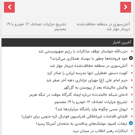
تصادف مرگبار در محور اهواز–شوش ۲
آتش‌سوزی در منطقه حفاظت‌شده
تشریح جزئیات تصادف ۱۲ خودرو با ۱۹
پا
دیزمار مهار شد
مصدوم
آخرین اخبار
حزب‌الله خواستار توقف مذاکرات با رژیم صهیونیستی شد
خود فروخته‌ها چطور با موساد همکاری می‌کردند؟
آتش‌سوزی در منطقه حفاظت‌شده دیزمار مهار شد
کویت دستور تعطیلی تنها مدرسه ایرانی را صادر کرد
حرم امام علی (ع) مهیای عزاداری دهه آخر صفر شد
واکنش عالیشاه بعد از پیوستن به گل‌گهر
ادعای شبکه «الحدث» درباره ایجاد گذرگاه موقت در تنگه هرمز
تشریح جزئیات تصادف ۱۲ خودرو با ۱۹ مصدوم
لیونل مسی چگونه وارد باشگاه میلیاردها شد؟
افشای اقدامات غیراخلاقی فدراسیون فوتبال کره جنوبی برای داوران!
تبعات کمبود موشک‌های پدافندی به متحدان آمریکا رسید!
ابتکارات رهبر انقلاب در میدان نبرد