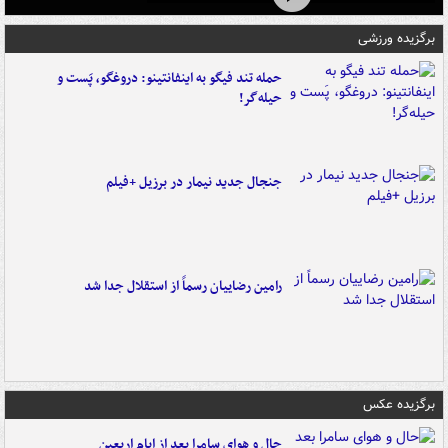
برگزیده ورزشی
حمله تند فیگو به اینفانتینو: دروغگو، پَست‌ و
حیله‌گر!
جنجال جدید نیمار در برزیل +فیلم
رامین رضاییان رسماً از استقلال جدا شد
برگزیده عکس
حال و هوای سامرا بعد از ایام اربعین