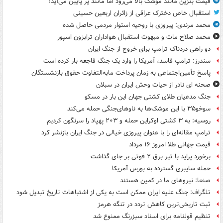
قیمت بنزین مانند موشک بالا می‌رود اما مانند پر پایین می‌آید!
استقبال خاص دخترک عراقی از زائران اربعین حسینی
محمد مرندی: پیروزی با روحیه استوار مردمی حاصل شده
محمد صلاح مات و مبهوت استقبال هواداران ترابزون اسپور
دو راهی دردناک ترامپ برای خروج از جنگ ایران
سندرز: ترامپ فاسد، آمریکا را وارد یک جنگ فاجعه بار کرده است
پاسخ تأمین‌اجتماعی به زمان پرداخت مابه‌التفاوت حقوق بازنشستگان
صحنه ای نادر از حیات وحش ایران در سبلان
جنگ مدعیان طلای کشتی جهان این بار در مسکو
سوخو۳۵ با این موشک‌ها به ناوهای‌جنگی حمله می‌کند
روسیه: به ۳ کشتی اوکراین حمله و ۲۰۳ پهپاد را سرنگون کردیم
ترامپ مقاله‌ای را با عنوان پیروزی خیالی در جنگ ایران بازنشر کرد
قیمت جهانی طلا امروز ۱۶ مرداد
برخورد پراید با تیر برق ۲ فوتی بر جای گذاشت
حمله سایبری گسترده به بورس آمریکا
صنعا: نیروهای ما در کمین‌ هستند
تلگراف: جنگ علیه ایران ممکن است به یکی از اشتباهات تاریخ تبدیل شود
ثبت تاریخی‌ترین کاهش تردد در تنگه هرمز
تنظیم قولنامه برای اسناد سبزرنگ ممنوع شد