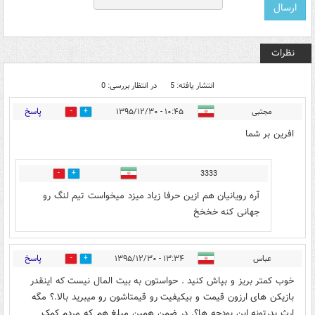
نظرات
انتشار یافته: 5
در انتظار بررسی: 0
پاسخ
مجتبی
۱۰:۴۵ - ۱۳۹۵/۱۲/۳۰
4
19
افرین بر شما
3333
3
2
آره رویانیان هم ازین حرفا زیاد میزد میخواست تیم لنگ رو
جهانی کنه خخخخ
پاسخ
عباس
۱۳:۳۴ - ۱۳۹۵/۱۲/۳۰
1
5
خوب کمتر بریز و بپاش کنید . حواستون به بیت المال نیست که اینقدر
بازیکن های ارزون قیمت و بیکیفیت رو قیمتاشون رو میبرید بالا.؟ مگه
ارث پدرتونه این بودجه ها؟. در ضمن همین مبلغ هم که مردم کمک