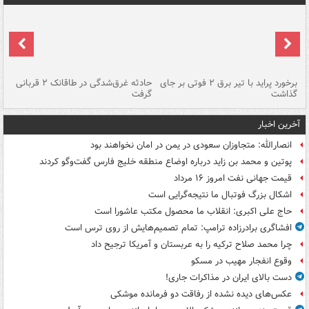
برخورد پراید با تیر برق ۲ فوتی بر جای
حادثه غرق‌شدگی در طاقانک ۲ قربانی
پد
گذاشت
گرفت
جس
آخرین اخبار
انصارالله: متجاوزان سعودی در یمن در امان نخواهند بود
پوتین و محمد بن زاید درباره اوضاع منطقه خلیج فارس گفت‌وگو کردند
قیمت جهانی نفت امروز ۱۶ مرداد
اشکال بزرگ فوتبال ما نتیجه‌گرایی است
حاج علی اکبری: انقلاب ما محصول مکتب عاشورا است
افشاگری برادرزاده ترامپ: تمام تصمیم‌هایش از روی ترس است
چرا محمد صلاح ترکیه را به عربستان و آمریکا ترجیح داد
وقوع انفجار مهیب در مسکو
دست بالای ایران در مذاکرات جاری!
عکس‌های دیده نشده از رفاقت دو فرمانده‌ موشکی