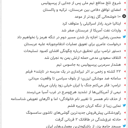
شروع تلخ مدافع تیم ملی پس از جدایی از پرسپولیس
امضای توافق دفاعی بین عربستان، ترکیه و پاکستان
۱۰ خوشحالی گل زودتر از موعد
ایتالیا خرید رادار اسرائیلی را متوقف کرد
واردات نفت آمریکا از عربستان صفر شد
محسن رضایی: اجازه باز شدن مسیر دوم در تنگه هرمز را نخواهیم داد
درخواست عامری برای تعویق عملیات انتقام‌جویانه علیه عربستان
دستور ترامپ برای تحقیق درباره چگونگی افشای کمبود تسلیحات
ائتلاف سعودی مدعی حمله ارتش یمن به نجران شد
هشدار سرمربی پرسپولیس به جاسوس تیم
۲۲ کشته و زخمی بر اثر تیراندازی در یک مدرسه در تایلند+ فیلم
سامانه ضد موشکی لیزری؛ از بلوف سیاسی تا واقعیت میدانی
ترامپ: فکر می‌کنم جنگ با ایران خیلی زود پایان می‌یابد
نیمی از آمریکایی‌ها از تشدید هرج‌ومرج در غرب آسیا می‌ترسند
از حذف نام همسر تا تغییر نام خانوادگی؛ اما و اگرهای تعویض شناسنامه
نمایی زیبا از تنگه کریان جزیره قشم
رکوردشکنی پیش‌فروش جدیدترین گوشی‌های تاشوی سامسونگ
حادثه غرق‌شدگی در طاقانک ۲ قربانی گرفت
مسجد جامع یزد، از باشکوه‌ترین معماری‌های ایران