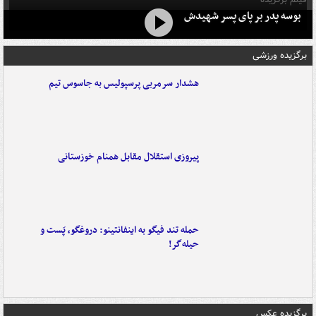
بوسه‌ پدر بر پای پسر شهیدش
برگزیده ورزشی
هشدار سرمربی پرسپولیس به جاسوس تیم
پیروزی استقلال مقابل همنام خوزستانی
حمله تند فیگو به اینفانتینو: دروغگو، پَست‌ و
حیله‌گر!
برگزیده عکس