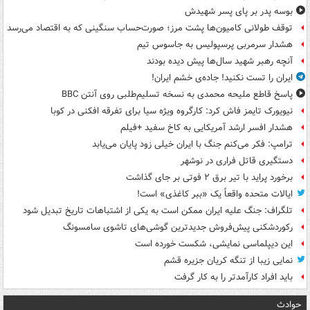
بوسه‌ پدر بر پای پسر شهیدش
توقف طولانی کامیون‌ها پشت مرز؛ صورت‌حساب سنگینی که به اقتصاد می‌رسد
هشدار سرمربی پرسپولیس به جاسوس تیم
آنچه رهبر شهید سال‌ها پیش دیده بودند
ایران را تست نکنید! جاده‌ی خشم ایران!
پاسخ قاطع ملیحه محمدی به نسخه تسلیم‌طلبی روی آنتن BBC
نیویورک تایمز فاش کرد: کارگروه ویژه سیا برای تفرقه افکنی در کوبا
هشدار افسر ارشد آمریکایی به کاخ سفید +فیلم
ترامپ: فکر می‌کنم جنگ با ایران خیلی زود پایان می‌یابد
دستگیری قاتل فراری در نوشهر
برخورد پراید با تیر برق ۲ فوتی بر جای گذاشت
ایالات متحده واقعاً یک «ببر کاغذی» است!
تلگراف: جنگ علیه ایران ممکن است به یکی از اشتباهات تاریخ تبدیل شود
رکوردشکنی پیش‌فروش جدیدترین گوشی‌های تاشوی سامسونگ
این دیپلماسی نمایشی، شکست خورده است
نمایی زیبا از تنگه کریان جزیره قشم
باید افراد کارآمدتر را به کار گرفت
حوادث