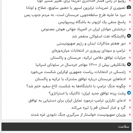
روبیو در رأس فشار حداکثری آمریکا برای تغییر مسیر کوبا
تصویری از تمرینات ترابزون اسپور با حضور ساویچ، صلاح و اونانا
نبرد ما علیه طرح سلطه‌جویی عربستان است، نه مردم جنوب یمن
پاسخ منفی یک لژیونر به باشگاه پرسپولیس
درخشش جوانان ایران در المپیاد جهانی هوش مصنوعی
پالایشگاه نفت اسلواکی منفجر شد
دور هفتم مذاکرات لبنان و رژیم صهیونیستی
ترامپ و سودای پیروزی در انتخابات میان‌دوره‌ای
جزئیات توافق دفاعی ترکیه، عربستان و پاکستان
بلاتکلیفی بیش از ۱۳۰۰ مهاجر خردسال در سئوتای اسپانیا
زلنسکی در انتخابات ریاست جمهوری اوکراین شکست می‌خورد
ادعاهای عربستان درباره توافق مشترک با ترکیه و پاکستان
چگونه جنگ ترامپ با دانشگاه‌ها به شکست کاخ سفید ختم شد؟
پشت پرده توافق جدید ایران؛ تاکتیک یا استراتژی؟
ادعای تکراری ترامپ درمورد تمایل ایران برای دستیابی به توافق
گرد و غبار آسمان قم را تیره می‌کند
وزیران صهیونیست خواستار از سرگیری جنگ نابودی غزه شدند
سلامت