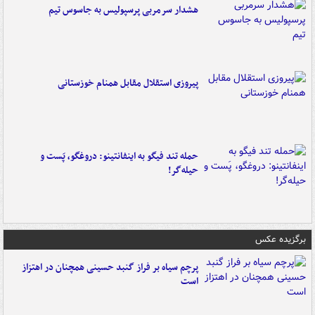
هشدار سرمربی پرسپولیس به جاسوس تیم
پیروزی استقلال مقابل همنام خوزستانی
حمله تند فیگو به اینفانتینو: دروغگو، پَست‌ و
حیله‌گر!
برگزیده عکس
پرچم سیاه بر فراز گنبد حسینی همچنان در اهتزاز
است