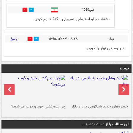
علی1080
0
0
بشقاب جلو استیماچو نمیبینی مگه؟ تموم کردن
پاسخ
زمان
۱۸:۲۸ - ۱۳۹۵/۱۲/۲۳
0
0
دیر رسیدی نهار را خوردن
خودرو
خودروهای جدید شیائومی در راه بازار
چرا سیم‌کشی خودرو ذوب می‌شود؟
شو
این مطالب را از دست ندهید....