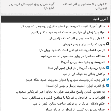
۶ فوتی و ۵ مصدوم بر اثر تصادف
گربه جریان برق شهرستان فریمان را
رگ
زنجیره‌ای
قطع کرد
آخرین اخبار
سنای آمریکا لایحه تحریم‌های گسترده انرژی روسیه را تصویب کرد
عراقچی: زمان آن فرا رسیده است که به خود متکی باشیم
۶ فوتی و ۵ مصدوم بر اثر تصادف زنجیره‌ای
بدون تعارف با پدر و پسر قهرمان
ترامپ التماس‌کننده توافقی است که خود ویران کرد
معادله محاصره در برابر محاصره را ادامه می‌دهیم
تحریم‌های جدید ضد ایرانی آمریکا
شاید روسیه، آمریکا را در ایران زمین‌گیر کند!
واکنش بقائی به خیالبافی ترامپ
اثر جدید کارتونیست سوری با عنوان مدیریت جدید تنگه هرمز
راز قدرت ایران، امنیت پایدار و بومی آن است!
به تعویق افتادن پاسخ مقاومت عراق به تجاوز اخیر آمریکایی سعودی
اظهارات وزیر خزانه‌داری آمریکا با مواضع قبلی وی متناقض است
حکم دادگاه آمریکا برای توقف ساخت سالن رقص ترامپ
حمله پهپادی به کشتی ترکیه‌ای در دریای سیاه