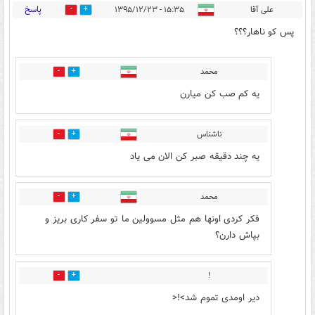
پاسخ
علی آقا
۱۵:۳۵ - ۱۳۹۵/۱۲/۲۳
2
63
پس کو ناهار؟؟؟
محمد
0
0
یه کم صب کن میارن
ناشناس
0
1
یه چند دقیقه صبر کن الان می یاد
محمد
0
0
فکر کردی اونها هم مثل مسوولین ما تو سفر کاری بریز و
بپاش دارن؟
!
0
0
دیر اومدی تموم شد>!<