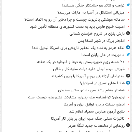
ترامپ و نتانیاهو جنایتکار جنگی هستند!
میزبانی استقلال در آسیا به امارات می‌رسد؟
سامانه موشکی پاتریوت چیست و چرا ذخایر آن رو به اتمام است؟
امنیت خلیج فارس باید به دست کشورهای منطقه تأمین شود
بارش باران در فاروج خراسان شمالی
انفجار بزرگ در شهر المخا یمن
تنگه هرمز به نماد یک تحقیر تاریخی برای آمریکا تبدیل شد!
ماموریت در حال پایان است!
۲۰ حمله رژیم صهیونیستی به درعا و قنیطره در یک هفته
خیزش مردم لبنان علیه دولت سازشکار و خائن
معترضان آرژانتینی پرچم آمریکا را پایین کشیدند
شکاف‌های عمیق در اسرائیل!
هشدار مقام ارشد یمن به عربستان سعودی
اردوغان: توافقنامه مکه پذیرای مشارکت کشورهای دوست است
ادعای بسنت درباره توافق ایران و آمریکا
نتایج آزمون مدارس سمپاد اعلام شد
تاثیرات منفی جنگ علیه ایران بر بازار کار آمریکا
رونمایی از مختصات جدید تنگۀ هرمز