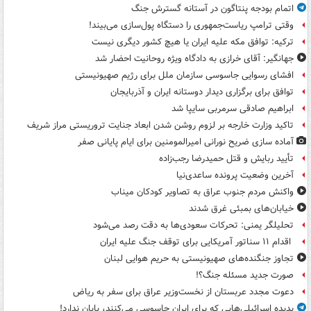
اتمام بودجه پنتاگون در آستانه گسترش جنگ
وقتی ترامپ ریاست‌جمهوری را دستگاه پول‌سازی می‌بیند!
ترکیه: توافق مکه علیه ایران یا هیچ کشور دیگری نیست
جهانگیر: آقای خرازی به دادگاه ویژه روحانیت احضار شد
افشای رسوایی جاسوسی سازمان ملل برای رژیم صهیونیستی
توافق برای برگزاری دیدار دوستانه ایران و آذربایجان
ابراهیم صادقی سرمربی سایپا شد
تاکید وزارت خارجه بر لزوم روشن شدن ابعاد جنایت تروریستی مراز شریف
آماده سازی ضریح نورانی امیرالمومنین برای ایام پایانی صفر
تأیید ربایش و قتل حمیدرضا رجب‌زاده
آخرین وضعیت پرونده ساعدی‌نیا
واکنش مردم جنوب عراق به تصاویر کودکان میناب
خیابان‌های بمبئی غرق شدند
تحلیلگر یمنی: تحرکات سعودی‌ها به دقت رصد می‌شود
اقدام ۱۱ سناتور آمریکایی برای توقف جنگ علیه ایران
تجاوز جنگنده‌های صهیونیستی به حریم هوایی لبنان
صورت جدید مسئله جنگ؟!
دعوت مجدد عربستان از نخست‌وزیر عراق برای سفر به ریاض
پدیده اسرائیلی‌هایی که برای ایران جاسوسی می‌کنند، پایان ندارد!