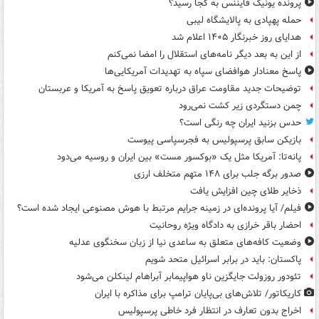
پرونده یونیک فایننس به کجا رسید؟
حمله پهپادی به پالایشگاه لیبی
هدایای روز خبرنگار ۱۴۰۵ اعلام شد
از این به بعد دیگر نامه‌های استقلال را امضا نمی‌کنم
پاسخ معنادار هوافضای سپاه به تهدیدات آمریکایی‌ها
توضیحات جدید مقاومت عراق درباره تعویق پاسخ به آمریکا و عربستان
چمن دستگردی زیر کشت نمی‌رود
حدس بزنید ایران چه رنگی است؟
بازیکن سابق پرسپولیس به فجرسپاسی پیوست
پانه‌تا: آمریکا مثل یک «بوکسور مست» بین ایران و روسیه می‌دود
صدور برگه جلب برای ۱۴۸ متهم متخلف ارزی
ذخایر طلای چین افزایش یافت
فیلم/ آیا پرونده‌ای در زمینه جرایم مرتبط با هوش مصنوعی ایجاد شده است؟
احضار باقر خرازی به دادگاه ویژه روحانیت
وضعیت کافه‌های متعلق به ساعدی نیا از زبان سخنگوی عدلیه
پاکستان: باید در برابر اسرائیل متحد شویم
تئودور روزولت جایگزین ناو هواپیمابر آبراهام لینکلن می‌شود
کاریکاتور/ تلاش‌های بی‌پایان ترامپ برای مذاکره با ایران
اخراج بدون تعارف در انتظار فرد خاطی پرسپولیس