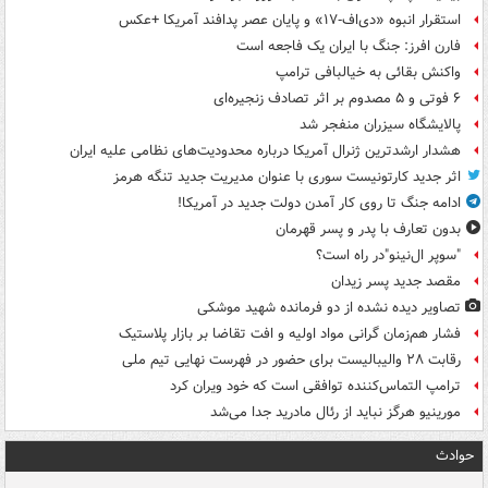
استقرار انبوه «دی‌اف‑۱۷» و پایان عصر پدافند آمریکا +عکس
فارن افرز: جنگ با ایران یک فاجعه است
واکنش بقائی به خیالبافی ترامپ
۶ فوتی و ۵ مصدوم بر اثر تصادف زنجیره‌ای
پالایشگاه سیزران منفجر شد
هشدار ارشدترین ژنرال آمریکا درباره محدودیت‌های نظامی علیه ایران
اثر جدید کارتونیست سوری با عنوان مدیریت جدید تنگه هرمز
ادامه جنگ تا روی کار آمدن دولت جدید در آمریکا!
بدون تعارف با پدر و پسر قهرمان
"سوپر ال‌نینو"در راه است؟
مقصد جدید پسر زیدان
تصاویر دیده‌ نشده از دو فرمانده شهید موشکی
فشار هم‌زمان گرانی مواد اولیه و افت تقاضا بر بازار پلاستیک
رقابت ۲۸ والیبالیست برای حضور در فهرست نهایی تیم ملی
ترامپ التماس‌کننده توافقی است که خود ویران کرد
مورینیو هرگز نباید از رئال مادرید جدا می‌شد
حوادث