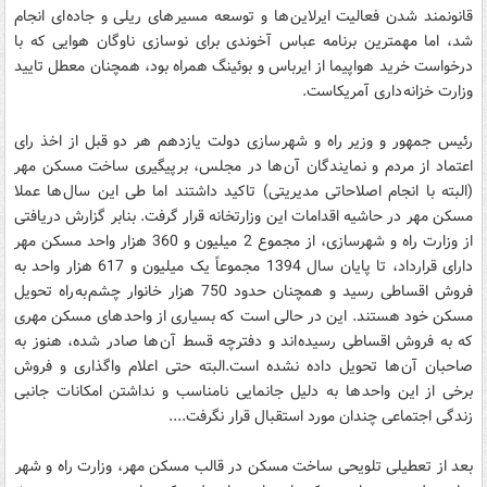
قانونمند شدن فعالیت ایرلاین ها و توسعه مسیر های ریلی و جاده ای انجام
شد، اما مهمترین برنامه عباس آخوندی برای نو سازی ناوگان هوایی که با
درخواست خرید هواپیما از ایرباس و بوئینگ همراه بود، همچنان معطل تایید
وزارت خزانه داری آمریکاست.
رئیس جمهور و وزیر راه و شهر سازی دولت یازدهم هر دو قبل از اخذ رای
اعتماد از مردم و نمایندگان آن ها در مجلس، بر پیگیری ساخت مسکن مهر
(البته با انجام اصلاحاتی مدیریتی) تاکید داشتند اما طی این سال ها عملا
مسکن مهر در حاشیه اقدامات این وزارتخانه قرار گرفت. بنابر گزارش دریافتی
از وزارت راه و شهرسازی، از مجموع 2 میلیون و 360 هزار واحد مسکن مهر
دارای قرارداد، تا پایان سال 1394 مجموعاً یک میلیون و 617 هزار واحد به
فروش اقساطی رسید و همچنان حدود 750 هزار خانوار چشم به راه تحویل
مسکن خود هستند. این در حالی است که بسیاری از واحد های مسکن مهری
که به فروش اقساطی رسیده اند و دفترچه قسط آن ها صادر شده، هنوز به
صاحبان آن ها تحویل داده نشده است.البته حتی اعلام واگذاری و فروش
برخی از این واحد ها به دلیل جانمایی نامناسب و نداشتن امکانات جانبی
زندگی اجتماعی چندان مورد استقبال قرار نگرفت....
بعد از تعطیلی تلویحی ساخت مسکن در قالب مسکن مهر، وزارت راه و شهر