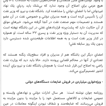
با وجود گوشزدهاي مكرر منتقدان و صاحب‌نظران نسبت به اشكالات IPC ولي
هيچ عزمي براي اصلاح آن وجود ندارد كه بي‌شك بايد ردپاي يك نهاد
غيردولتي اما با اعضاي دولتي را مشاهده كرد. باشگاه نفت و نيرو كه وزير نفت
آن‌ را تأسيس كرده است و همه مديران دولتي و خصوصي نفت در آن عضو
هستند و تصميمات مهم صنعت نفت در آنجا گرفته مي‌شود. خبرهاي موثق
از آن حكايت دارد كه پشت‌پرده قراردادهاي نفتي در اين باشگاه نهفته است
كه مديريت آن به دستيار ويژه وزير نفت و پسري ۳۲ ساله است. او همواره
در كنار وزير نفت است و به همه اطلاعات طبقه‌بندي شده دسترسي دارد
بدون يك روز سابقه نفتي!
اعضاي ديگر اين باشگاه هم از مديران و افراد سطح‌يك زنگنه هستند كه
تعدادي از آنها در محاكم قضايي پرونده دارند. حالا بايد ديد كه وزارت نفت
راضي به اصلاح اين قرار شده است يا همچنان باشگاه نفت و نيرو براي آينده
كشور تصميم‌گيري مي‌كند.
- ویژه‌خواری میلیاردی در فروش ضایعات دستگاه‌های دولتی
روزنامه جوان نوشته است: هر سال ادارات دولتي و نهادهاي وابسته و
عمومي ضايعات و كالاهاي مستعمل خود را با مزايده يا بدون مزايده به
فروش مي‌رسانند كه ضابطه‌مند و شفاف نبودن اينگونه معاملات در عين