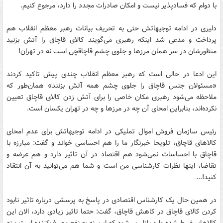
با دوام که فسادپذیر نیست و امکان صادرات مجدد را دارد، مرجوع کنیم.
دلیری در ادامه توجیهاتش حتی به تحریف بیانات رهبر معظم انقلاب هم
پرداخت و مدعی شد اینکه رهبری می‌گویند کالای قاچاق را آتش بزنید
منظورشان در سر همان مرزها و جلوی چشم قاچاقچی است نه در تهران!
این ادعا در حالی است که رهبر معظم انقلاب چندی پیش تاکید کردند
«مسئولان جنس قاچاق را جلوی چشم همه آتش بزنند» همان‌طور که
ملاحظه می‌شود رهبری مکان خاصی را برای آتش زدن کالای قاچاق تعیین
نکرده‌اند، بنابراین امحای آن چه در مرزها و چه در تهران یکسان است.
رئیس سازمان فروش اموال تملیکی در ادامه توجیهاتش برای عدم امحای
کالاهای قاچاق، تلویحا خبرنگار ما را هم احساسی خواند و گفت: مبارزه با
قاچاق با احساسات نمی‌شود هم اقتصاد در آن تاثیر دارد و هم عرضه و
تقاضا، اینها نظرات کارشناسی من است و شما هم می‌توانید به آن انتقاد
کنید!...
در همین حال یک کارشناس اقتصادی در پاسخ به پرسشی درباره تاثیر نابود
کردن کالای قاچاق در کاهش قاچاق، گفت: حتما تاثیر زیادی دارد، الان این