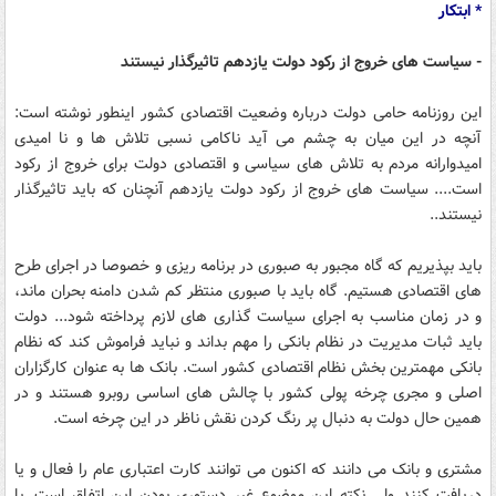
* ابتکار
- سیاست های خروج از رکود دولت یازدهم تاثیرگذار نیستند
این روزنامه حامی دولت درباره وضعیت اقتصادی کشور اینطور نوشته است:‌
آنچه در این میان به چشم می آید ناکامی نسبی تلاش ها و نا امیدی
امیدوارانه مردم به تلاش های سیاسی و اقتصادی دولت برای خروج از رکود
است.... سیاست های خروج از رکود دولت یازدهم آنچنان که باید تاثیرگذار
نیستند..
باید بپذیریم که گاه مجبور به صبوری در برنامه ریزی و خصوصا در اجرای طرح
های اقتصادی هستیم. گاه باید با صبوری منتظر کم شدن دامنه بحران ماند،
و در زمان مناسب به اجرای سیاست گذاری های لازم پرداخته شود... دولت
باید ثبات مدیریت در نظام بانکی را مهم بداند و نباید فراموش کند که نظام
بانکی مهمترین بخش نظام اقتصادی کشور است. بانک ها به عنوان کارگزاران
اصلی و مجری چرخه پولی کشور با چالش های اساسی روبرو هستند و در
همین حال دولت به دنبال پر رنگ کردن نقش ناظر در این چرخه است.
مشتری و بانک می دانند که اکنون می توانند کارت اعتباری عام را فعال و یا
دریافت کنند ولی نکته این موضوع غیر دستوری بودن این اتفاق است. با