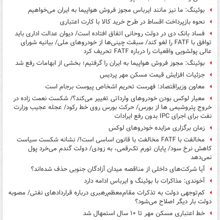
بوئینگ: ما نیز مانند ایرباس مجوز فروش هواپیما به ایران می‌خواهیم
نحوه بازپرداخت اقساط در طرح خرید کالا با کارت اعتباری
فساد بانک دی در دولت روحانی اتفاق افتاده است/ دیوان عدالت اداری باید
توافق با FATF را لغو کند/ سبقت چینی‌ها از خودروهای ملی/ بیانیه شورای
عالی پولشویی واقعیات را درباره FATF تحریف کرد
بوئینگ: مجوز فروش هواپیما به ایران را گرفتیم؛ بخشی از ابهامات رفع شد
جزئیات افزایش قیمت مسکن مهر پردیس
معاون وزیراقتصاد: فهرست تحریم اشخاص پیوست برجام است
معیار لوکس بودن خودروهای وارداتی تغییر می‌کند؟/ شکست نعمت زاده در
خروج پتروشیمی ها از بورس/ حرکت بورس روی خط رکود/ عجله عجیب وزارت
نفت برای اجرای IPC بدون رفع ایرادات
زمان برگزاری مزایده خودروهای لوکس
مخالفت با FATF مخالفت با قانون اساسی است!/ نشانه شکست سیاست
کاهش نرخ سود/ پایان تورم تک‌رقمی، به زودی/ دولت گندم می‌خرد پول
نمی‌دهد
آیا شرکت‌های داخلی از مناقصه میدان آزادگان جنوبی حذف شده‌اند؟
آخوندی: مذاکرات با بوئینگ و ایرباس ادامه دارد
کم‌توجهی دولت به تذکرات مقام‌معظم‌رهبری درباره قراردادهای نفتی/ مصوبه
دولت بار دیگر اصلاح می‌شود؟
خط اعتباری مسکن مهر تا ۱۰ سال استمهال شد