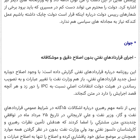
پرسش هایی از این دست را می توان ادامه داد و به وزارتخانه های دیگر نیز
اشاره کرد. دولت را محترم می تواند دست کم در مسیری که باید برود برخی از
شعارهای رییس دولت درباره اینکه قرار است دولت چابک داشته باشیم عمل
کندکه نیاز به مجادله های سیاسی هم ندارد.
* جوان
- اجرای قراردادهاي نفتي بدون اصلاح دقيق و موشكافانه
این روزنامه درباره قراردادهای نفتی گزارش داده است:‌ با وجود اصلاح دوباره
نسل جديد قراردادهاي نفتي، باز هم وزارت نفت با تغيير عبارات و به تصويب
رساندن در هيئت دولت انتقادات اصلي نسبت به IPC را دور زد و هر آنچه
قصد اجرايش را دارد در متن گنجاند.
پس از نامه مهم رهبري درباره اشكالات ۱۵‌گانه در شرايط عمومي قراردادهاي
نفت و گاز، وزير نفت و علي لاريجاني در تاريخ ۲۵ مرداد ماه در توافقي
چند‌بندي متن مشتركي را امضا كردند كه هدفش تأمين نظرات رهبري و
كارشناسان دلسوز نفتي بود ولي وزارت نفت بدون در نظر گرفتن همه موارد
همچنان بر موضع سابق خود پافشاري كرده و اصلاح را تنها به اصلاح عبارات و