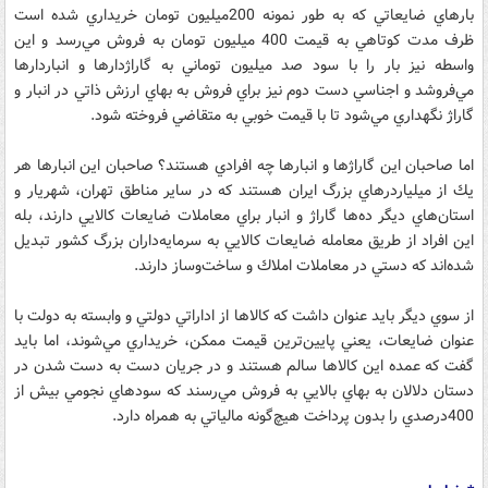
بارهاي ضايعاتي كه به طور نمونه 200ميليون تومان خريداري شده است
ظرف مدت كوتاهي به قيمت 400 ميليون تومان به فروش مي‌رسد و اين
واسطه نيز بار را با سود صد ميليون توماني به گاراژ‌دار‌ها و انباردارها
مي‌فروشد و اجناسي دست دوم نيز براي فروش به بهاي ارزش ذاتي در انبار و
گاراژ نگهداري مي‌شود تا با قيمت خوبي به متقاضي فروخته شود.
اما صاحبان اين گاراژ‌ها و انبارها چه افرادي هستند؟ صاحبان اين انبارها هر
يك از ميلياردرهاي بزرگ ايران هستند كه در ساير مناطق تهران، شهريار و
استان‌هاي ديگر ده‌ها گاراژ و انبار براي معاملات ضايعات كالايي دارند، بله
اين افراد از طريق معامله ضايعات كالايي به سرمايه‌داران بزرگ كشور تبديل
شده‌اند كه دستي در معاملات املاك و ساخت‌و‌ساز دارند.
از سوي ديگر بايد عنوان داشت كه كالا‌ها از اداراتي دولتي و وابسته به دولت با
عنوان ضايعات، يعني پايين‌ترين قيمت ممكن، خريداري مي‌شوند، اما بايد
گفت كه عمده اين كالا‌ها سالم هستند و در جريان دست به دست شدن در
دستان دلالان به بهاي بالايي به فروش مي‌رسند كه سودهاي نجومي بيش از
400درصدي را بدون پرداخت هيچ‌گونه مالياتي به همراه دارد.