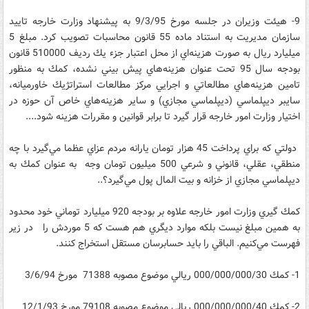
9- هيئت وزيران در جلسه مورخ 9/3/95 به پيشنهاد وزارت خارجه تاييد
سازمان مديريت به استناد ماده 55 قانون محاسبات تصويب كرد. مبلغ 5
ميليارد ريال به صورت هزينه‌اي از محل اعتبار جزء يك رديف 510000 قانون
بودجه سال 95 تحت عنوان هزينه‌هاي پيش بيني نشده، كمك به منظور
تامين هزينه‌هاي مطالعاتي و اجرايي مركز مطالعات استراتژيك خاورميانه،
سايبر ديپلماسي (ديپلماسي مجازي) و ساير هزينه‌هاي خاص آن حوزه در
اختيار وزارت امور خارجه قرار گيرد تا برابر قوانين و مقررات هزينه شود....
دولتي كه براي پرداخت 45 هزار تومان يارانه مردم عزاي عظما مي‌گيرد با چه
منطقي، عقلي، قانوني و شرعي 500 ميليون تومان وجه به عنوان كمك به
ديپلماسي مجازي از خزانه و بيت المال پول مي‌گيرد؟..
كمك گيري وزارت امور خارجه علاوه بر بودجه 920 ميليارد توماني خود محدود
به همين مبلغ نيست بلكه موارد ديگري هم هست كه 5 موردش را در زير
فهرست مي‌كنیم. الباقي را بايد حسابرسان مستقل استخراج كنند.
1- كمك 000/000/000/30 ريالي موضوع مصوبه 71388 مورخ 3/6/94
2- كمك 000/000/000/40 ريالي موضوع مصوبه 79108 مورخ 12/1/93