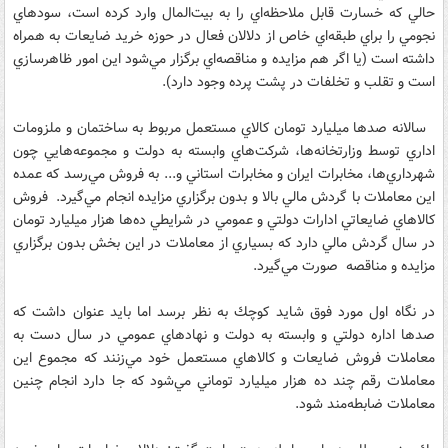
حالي كه خسارت قابل ملاحظه‌اي را به بيت‌المال وارد كرده است، سودهاي
نجومي را براي طبقه‌اي خاص از دلالان فعال در حوزه خريد ضايعات به همراه
داشته است (يا اگر هم مزايده و مناقصه‌اي برگزار مي‌شود اين امور ظاهرسازي
است و تقلب و تخلفات در پشت پرده وجود دارد).
سالانه صد‌ها ميليارد تومان كالاي مستعمل مربوط به ساختمان و ملزومات
اداري توسط وزارتخانه‌ها، شركت‌هاي وابسته به دولت و مجموعه‌هايي چون
شهرداري‌ها، مخابرات ايران و مخابرات‌ استاني و... به فروش مي‌رسد كه عمده
اين معاملات با گردش مالي بالا و بدون برگزاري مزايده انجام مي‌گيرد. فروش
كالاهاي ضايعاتي ادارات دولتي و عمومي در شرايطي ده‌ها هزار ميليارد تومان
در سال گردش مالي دارد كه بسياري از معاملات در اين بخش بدون برگزاري
مزايده و مناقصه‌ صورت مي‌گيرد.
در نگاه اول مورد فوق شايد كوچك به نظر برسد اما بايد عنوان داشت كه
صدها اداره دولتي و وابسته به دولت و نهادهاي عمومي در سال دست به
معاملات فروش ضايعات و كالاهاي مستعمل خود مي‌زنند كه مجموع اين
معاملات رقم چند ده هزار ميليارد توماني مي‌شود كه جا دارد انجام چنين
معاملات ضابطه‌مند شود.