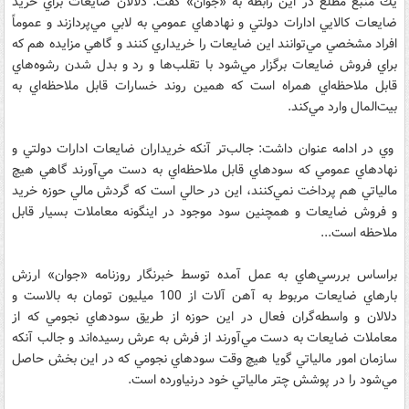
يك منبع مطلع در اين رابطه به «جوان» گفت: دلالان ضايعات براي خريد
ضايعات كالايي ادارات دولتي و نهادهاي عمومي به لابي مي‌پردازند و عموماً
افراد مشخصي مي‌توانند اين ضايعات را خريداري كنند و گاهي مزايده هم كه
براي فروش ضايعات برگزار مي‌شود با تقلب‌ها و رد و بدل شدن رشوه‌هاي
قابل ملاحظه‌اي همراه است كه همين روند خسارات قابل ملاحظه‌اي به
بيت‌المال وارد مي‌كند.
وي در ادامه عنوان داشت: جالب‌تر آنكه خريداران ضايعات ادارات دولتي و
نهادهاي عمومي كه سودهاي قابل ملاحظه‌اي به دست مي‌آورند گاهي هيچ
مالياتي هم پرداخت نمي‌كنند، اين در حالي است كه گردش مالي حوزه خريد
و فروش ضايعات و همچنين سود موجود در اينگونه معاملات بسيار قابل
ملاحظه است...
براساس بررسي‌هاي به عمل آمده توسط خبرنگار روزنامه «جوان» ارزش
بارهاي ضايعات مربوط به آهن آلات از 100 ميليون تومان به بالاست و
دلالان و واسطه‌گران فعال در اين حوزه از طريق سودهاي نجومي كه از
معاملات ضايعات به دست مي‌آورند از فرش به عرش رسيده‌اند و جالب آنكه
سازمان امور مالياتي گويا هيچ وقت سودهاي نجومي كه در اين بخش حاصل
مي‌شود را در پوشش چتر مالياتي خود درنياورده است.