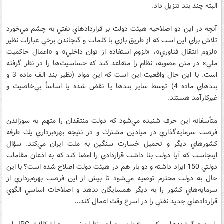
البته چند بند تنزيل داد.
آنچه در اين دو اصلاحيه هيئت دولت بر قراردادهاي نفتي به چشم مي‌خورد
تلاش براي اين است كه از طريق بازي با كلمات و گنجاندن برخي عبارات نظير
«لزوم انتقال فناوري»، «لزوم استفاده از توان داخلي» و «اعمال حاكميت
ملي» در متن مصوبه، نظام را متقاعد كند كه حساسيت‌ها را در نظر گرفته
است. با اين حال واقعيت اين است كه اين مواد (نظير بند الف ماده 3 و
بندهاي ماده 4) توسط ساير بندها يا نقض شده يا اساساً بي‌خاصيت و
غيركارآمد هستند.
متأسفانه اين حرف شنيده مي‌شود كه دولت منتقدان را متهم به سوزاندن
فرصت سرمايه‌گذاري در ميادين مشترك و در نتيجه بهره‌برداري يك طرفه
كشورهاي ديگر و تحميل خسارت سنگين به ملت ايران مي‌كند. سؤال
اينجاست كه آيا دولت بنا داشت قراردادي را امضا كند كه به اذعان مقامات
دولتي 150 ايراد داشته و دو بار هم در هيئت دولت اصلاح شده است؟ با اين
حال به دولت محترم توصيه مي‌شود تا بيش از اين فرصت بهره‌برداري از
سرمايه‌هاي كشور را به ديگر همسايگان ندهد و اصلاحات اساسي الگوي
قراردادهاي جديد نفتي را در اسرع وقت اعمال كند...