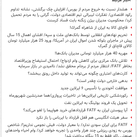
اخبار مرتبط
هشدار نسبت به خروج مردم از بورس/ افزایش چک برگشتی، نشانه تداوم
رکود اقتصادی/ تفکرات لیبرالی تیم اقتصادی دولت، گرانی را به مردم تحمیل
کرد/ محکومیت مدیران بیژن زنگنه بابت فساد کرسنت
قاچاق كالا به ایران از شاهراه گمرك!
تحریم نهادهای انقلابی توسط بانک‌های ملت و سپه/ افشای اهمال 15 سال
پیش در ماجرای بلوکه شدن اموال ایران در آمریکا/ ورود 25 هزار میلیارد تومان
کالای قاچاق از گمرک
مهریه 40 هزار میلیارد تومانی مدیران بانک‌ها!
تلاش بانک مرکزی برای کاهش وام ازدواج/ احتمال استیضاح وزیراقتصاد
بخاطر FATF/ انتظار مردم از برجام محقق نشد/ ناامیدی در بازار سرمایه
کارت‌های اعتباری چگونه می‌تواند به تولید داخل رونق ببخشد؟
بدهی خارجی دولت چقدر است؟
موافقت آخوندی با تأسیس ۶ ایرلاین جدید
رکوردشکنی تاریخی ایرلاین‌ها در تاخیرات پروازی/هما صدرنشین شهریورماه
تحویل یک فروند بوئینگ به ایرلاین نفت
آیا پیوستن ایران به FATF قراردادهای خرید هواپیما را لغو می‌کند؟
سفر هیئت انگلیسی هم قفل قرارداد با ایرباس را باز نکرد
FATF برای ایران سودی ندارد/ با معیار دولت، فیش نجومی نداریم!/ شاخص
بورس به زودی ریزشی چند هزار واحدی را تجربه خواهد کرد/ وام احیاء واحدهای
صنعتی راکد فقط به 15 بنگاه پرداخت شد!