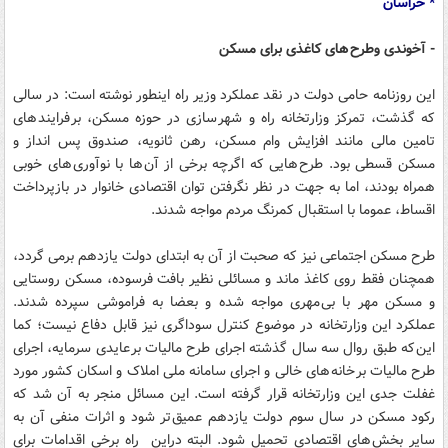
* خراسان
- آخوندی وطرح های کاغذی برای مسکن
این روزنامه حامی دولت در نقد عملکرد وزیر راه اینطور نوشته است: در سالی
که گذشت، تمرکز وزارتخانه راه و شهر سازی در حوزه مسکن، بر فرایند های
تامین مالی مانند افزایش وام مسکن، رهن ثانویه، صندوق پس انداز و
مسکن قسطی بود. طرح هایی که اگرچه برخی از آن ها با نوآوری های خوبی
همراه بودند، اما به جهت در نظر نگرفتن توان اقتصادی خانوار در بازپرداخت
اقساط، عموما با استقبال کمرنگ مردم مواجه شدند.
طرح مسکن اجتماعی نیز که صحبت از آن به ابتدای دولت یازدهم برمی گردد،
همچنان فقط روی کاغذ ماند و مسائلی نظیر بافت فرسوده، مسکن روستایی
و مسکن مهر با بی مهری مواجه شده و بعضا به فراموشی سپرده شدند.
عملکرد این وزارتخانه در موضوع کنترل سوداگری نیز قابل دفاع نیست؛ کما
این که طبق روال سه سال گذشته اجرای طرح مالیات بر عایدی سرمایه، اجرای
طرح مالیات بر خانه های خالی و اجرای سامانه ملی املاک و اسکان کشور مورد
غفلت جدی این وزارتخانه قرار گرفته است. این مسائل منجر به آن شد که
رکود مسکن در سال سوم دولت یازدهم عمیق تر شود و اثرات منفی آن به
سایر بخش های اقتصادی تحمیل شود. البته دراین راه برخی اقدامات برای