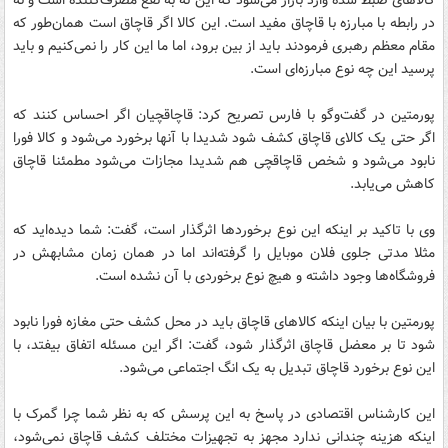
کالاهای ضبط شده وارد بازار می‌شود که این نه به نفع مصرف‌کننده است و نه
در رابطه با مبارزه با قاچاق مفید است. این کالا اگر قاچاق است همان‌طور که
مقام معظم رهبری فرمودند باید از بین برود، اما ما این کار را نمی‌کنیم و باید
پرسید این چه نوع مبارزه‌ای است.
پورمتین در گفت‌وگو با فارس تصریح کرد: قاچاقچیان اگر احساس کنند که
اگر حتی یک کالای قاچاق کشف شود شدیدا با آنها برخورد می‌شود و کالا فورا
نابود می‌شود و شخص قاچاقچی هم شدیدا مجازات می‌شود مطمئنا قاچاق
کاهش می‌یابد.
وی با تاکید بر اینکه این نوع برخوردها اثرگذار است، گفت: شما دیده‌اید که
مثلا مدتی جلوی فلان موبایل را گرفته‌اند اما در همان زمان مشابهش در
فروشگاه‌ها وجود داشته و هیچ نوع برخوردی با آن نشده است.
پورمتین با بیان اینکه کالاهای قاچاق باید در محل کشف حتی مغازه فورا نابود
شود تا بر معضل قاچاق اثرگذار شود، گفت: اگر این مسئله اتفاق بیفتد، با
این نوع برخورد قاچاق تبدیل به یک انگ اجتماعی می‌شود.
این کارشناس اقتصادی در پاسخ به این پرسش که به نظر شما چرا گمرک با
اینکه هزینه چندانی ندارد مجهز به تجهیزات مختلف کشف قاچاق نمی‌شود،