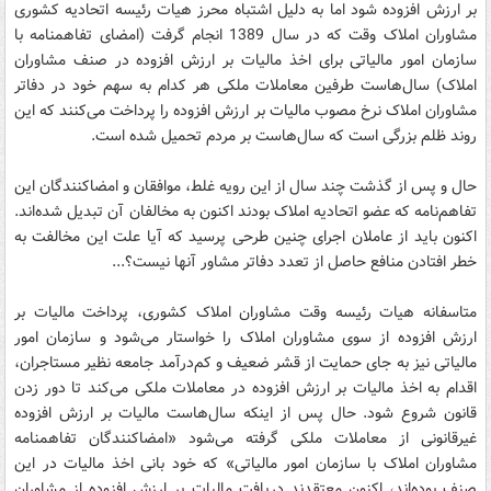
بر ارزش افزوده شود اما به دلیل اشتباه محرز هیات رئیسه اتحادیه کشوری
مشاوران املاک وقت که در سال 1389 انجام گرفت (امضای تفاهمنامه با
سازمان امور مالیاتی برای اخذ مالیات بر ارزش افزوده در صنف مشاوران
املاک) سال‌هاست طرفین معاملات ملکی هر کدام به سهم خود در دفاتر
مشاوران املاک نرخ مصوب مالیات بر ارزش افزوده را پرداخت می‌کنند که این
روند ظلم بزرگی است که سال‌هاست بر مردم تحمیل شده است.
حال و پس از گذشت چند سال از این رویه غلط، موافقان و امضاکنندگان این
تفاهم‌نامه که عضو اتحادیه املاک بودند اکنون به مخالفان آن تبدیل شده‌اند.
اکنون باید از عاملان اجرای چنین طرحی پرسید که آیا علت این مخالفت به
خطر افتادن منافع حاصل از تعدد دفاتر مشاور آنها نیست؟...
متاسفانه هیات رئیسه وقت مشاوران املاک کشوری، پرداخت مالیات بر
ارزش افزوده از سوی مشاوران املاک را خواستار می‌شود و سازمان امور
مالیاتی نیز به جای حمایت از قشر ضعیف و کم‌درآمد جامعه نظیر مستاجران،
اقدام به اخذ مالیات بر ارزش افزوده در معاملات ملکی می‌کند تا دور زدن
قانون شروع شود. حال پس از اینکه سال‌هاست مالیات بر ارزش افزوده
غیرقانونی از معاملات ملکی گرفته می‌شود «امضاکنندگان تفاهمنامه
مشاوران املاک با سازمان امور مالیاتی» که خود بانی اخذ مالیات در این
صنف بوده‌اند، اکنون معتقدند دریافت مالیات بر ارزش افزوده از مشاوران