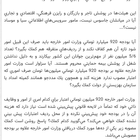
اين هيئت‌ها در پوشش تاجر و بازرگان و رايزن فرهنگي، اقتصادي و تجاري
آيا در ميانشان جاسوس نيست، مامور سرويس‌هاي اطلاعاتي سيا و موساد
نيست؟...
آيا بودجه 920 ميليارد توماني وزارت امور خارجه بايد صرف اين قبيل امور
شود تازه آن هم كفاف نكند و از رديف‌هاي متفرقه هم كمك بگيرد؟ تعداد
5/6 ميليون نفر از مهم‌ترين جوانان اين كشور بيكارند و به دليل نداشتن
شغل از پوشش بيمه حمايتي محروم هستند. آيا سزاوار است وزارت امور
خارجه علاوه بر بودجه 920 ميليارد توماني ميليون‌ها تومان صرف اموري كه
اعتبار مصوب ندارد هزينه كند و همچون يك مددجو همانند كميته امداد يا
سازمان بهزيستي از دولت كمك بگيرد؟
وزارت امور خارجه 920 ميليون توماني اعتبار براي كدام امري از امور و وظايف
ذاتي خود كه تماماً در لايحه قانوني پيش‌بيني شده است نياز دارد كه هزينه
آن را در بودجه خود پيش‌بيني نكرده و از محل رديف اعتبارات پيش بيني
نشده كمك خواهي مي‌كند؟ مي‌گوييد كدام كمك؟ پاسخ روشن است كمك
مصوبه زير يكي از ده‌ها مورد كمك دريافتي وزارت امور خارجه علاوه بر بودجه
مصوبش مي‌باشد.