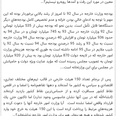
معين در مورد اين رفت و آمدها روبه‌رو نيستيم؟...
بودجه وزارت خارجه در سال 92 تا امروز از رشد بالايي برخوردار بوده كه اين
مهم با توجه به ادعاي خالي بودن خزانه و عدم تخصيص كامل بودجه‌هاي ديگر
دستگاه‌ها قابل تأمل است. بدين نحو كه بودجه بيش از 535 ميليارد توماني
سال 92 وزارت خارجه در سال 93 به 745 ميليارد تومان و در سال 94 به
حدود 936 ميليارد تومان و افزايش 40 درصدي بودجه سال 94 وزارت خارجه
نسبت به سال 93 و رشد 95 درصدي بودجه سال 94 نسبت به سال 92 يا
شيب ملايم در سال 95 ادامه داشته است به طوري كه بودجه هزينه‌اي وزارت
امور خارجه كه در لايحه دولت 870 ميليارد تومان بود به بيش از 920 ميليارد
تومان به تصويب مجلس ‌رسيده است كه مؤيد عنايت ويژه دولت و حاميانش
در مجلس براي اين وزارتخانه است....
پس از برجام تعداد 150 هيئت خارجي در قالب تيم‌هاي مختلف تجاري،
اقتصادي و سياسي به كشور ما آمده‌اند و دهها تفاهم‌نامه را امضا و در اقصي
نقاط كشور مسافرت كرده‌ و از حساس‌ترين نقاط كشور بازديد كرده‌اند
(انشاءالله كه در بين آنها نشان جاسوسي وجود ندارد) اما تاكنون حتي يك
قرارداد واقعي امضا نشده است. آيا وزارت امور خارجه آنها را دعوت كرده و
هزينه‌هاي مرتبط را پرداخت كرده است يا اين 150 هيئت به خرج خود وارد
كشور شده‌اند و هيچ هزينه‌اي هم براي وزارت امور خارجه نداشته‌اند؟...