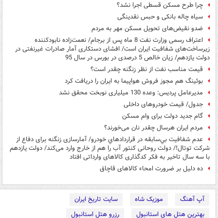
چرا طرح مسکن قسطی اجرا نشد؟
سیاه چاله بانکی و حبس نقدینگی
ضدو نقیض‌های تحویل مسکن مهر به مردم
اعتراف رسمی وزارت نفت 8 ماه پس از برجام/ نعمت‌زاده نابودکننده
زیرساخت‌های شفافیت ایران است/ افشای دستکاری آمار صادرات غیرنفتی در
دولت یازدهم/ زیان خالص 5 درصدی در بورس در سال 95
قیمت مناسب نفت از نظر زنگنه چقدر است؟
بوئینگ هم مجوز فروش هواپیما به ایران را دریافت کرد
مدیرعامل پردیس: وعده 130 میلیاری نوبخت محقق نشد
جدول/ قیمت خودروهای داخلی
گام جدید دولت برای وام مسکن
مردم ایران هرسال چقدر نان می‌خورند؟
عدم شفافيت بي‌سابقه در قراردادهاي خودرو/ آمارسازی زنگنه برای دفاع از
شرکت توتال!/ دولت روحانی کنتور آب را هم از خارج وارد می‌کند/ دولت یازدهم
با سه سال تاخیر به فکر کدگذاری کالاهای وارداتی افتاد
ده دلیل بر ضرورت امحاء کالاهای قاچاق
آپ آهنگ
موزیک شاه
سایت تاریخ ایران
بهترین هتل های استانبول
رزرو هتل استانبول