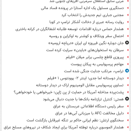
مربی سابق استقلال سرمربی آفریقای جنوبی شد
دستگیری مسئول یک اداره آستارا در پرونده فساد مالی
مجتبی جباری تیم جدیدش را انتخاب کرد
روایت رسانه عبری از دخالت آشکار ترامپ در کوبا
هشدار حماس درباره اقدامات توسعه طلبانه اشغالگران در کرانه باختری
احتمال سفر ویتکاف و کوشنر به اوکراین و روسیه
جان دوباره نگین فیروزه ای ایران «دریاچه ارومیه»
سرطان به استخوان‌های «بایدن» سرایت کرده است
پیروزی قاطع چلسی برابر میلان +فیلم
مهاجم پرسپولیس به پیکان پیوست
ترامپ، مرتکب جنایت جنگی شده است
دیدار دوستانه اما جدی؛ اینتر ۲- یوونتوس ۱ +فیلم
تساوی پرسپولیس مقابل الومینیوم اراک در دیدار دوستانه
پشت‌پرده مداخله آمریکا در حمایت از یِن ژاپن؛ خیرخواهی یا خودخواهی؟
همتی: کنترل ترازنامه بانک‌ها با جدیت دنبال می‌شود
سفر رئیس دستگاه اطلاعاتی عربستان به عراق
دلیل مخالفت AFC با میزبانی آبی‌ها در عراق
سخنگوی ارتش: نظم ایرانی حاکم بر تنگه غیرقابل بازگشت است
هشدار الموسوی درباره توطئه آمریکا برای ایجاد شکاف در نیروهای مسلح عراق