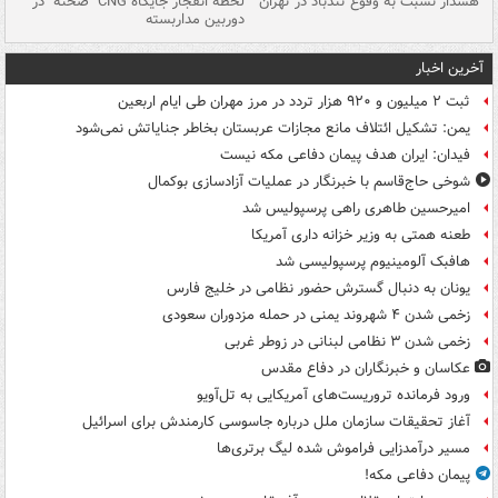
ای
هشدار نسبت به وفوع تندباد در تهران
لحظه انفجار جایگاه CNG "صحنه" در
دس
دوربین مداربسته
ات
آخرین اخبار
ثبت ۲ میلیون و ۹۲۰ هزار تردد در مرز مهران طی ایام اربعین
یمن: تشکیل ائتلاف مانع مجازات عربستان بخاطر جنایاتش نمی‌شود
فیدان: ایران هدف پیمان دفاعی مکه نیست
شوخی حاج‌قاسم با خبرنگار در عملیات آزادسازی بوکمال
امیرحسین طاهری راهی پرسپولیس شد
طعنه همتی به وزیر خزانه داری آمریکا
هافبک آلومینیوم پرسپولیسی شد
یونان به دنبال گسترش حضور نظامی در خلیج فارس
زخمی شدن ۴ شهروند یمنی در حمله مزدوران سعودی
زخمی شدن ۳ نظامی لبنانی در زوطر غربی
عکاسان و خبرنگاران در دفاع مقدس
ورود فرمانده تروریست‌های آمریکایی به تل‌آویو
آغاز تحقیقات سازمان ملل درباره جاسوسی کارمندش برای اسرائیل
مسیر درآمدزایی فراموش شده لیگ برتری‌ها
پیمان دفاعی مکه!