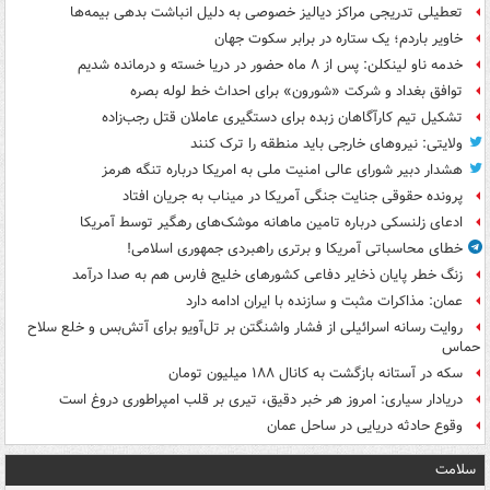
تعطیلی تدریجی مراکز دیالیز خصوصی به دلیل انباشت بدهی بیمه‌ها
خاویر باردم؛ یک ستاره در برابر سکوت جهان
خدمه ناو لینکلن: پس از ۸ ماه حضور در دریا خسته و درمانده‌ شدیم
توافق بغداد و شرکت «شورون» برای احداث خط لوله بصره
تشکیل تیم کارآگاهان زبده برای دستگیری عاملان قتل رجب‌زاده
ولایتی: نیروهای خارجی باید منطقه را ترک کنند
هشدار دبیر شورای عالی امنیت ملی به امریکا درباره تنگه هرمز
پرونده حقوقی جنایت جنگی آمریکا در میناب به جریان افتاد
ادعای زلنسکی درباره تامین ماهانه موشک‌های رهگیر توسط آمریکا
خطای محاسباتی آمریکا و برتری راهبردی جمهوری اسلامی!
زنگ خطر پایان ذخایر دفاعی کشورهای خلیج فارس هم به صدا درآمد
عمان: مذاکرات مثبت و سازنده با ایران ادامه دارد
روایت رسانه اسرائیلی از فشار واشنگتن بر تل‌آویو برای آتش‌بس و خلع سلاح
حماس
سکه در آستانه بازگشت به کانال ۱۸۸ میلیون تومان
دریادار سیاری: امروز هر خبر دقیق، تیری بر قلب امپراطوری دروغ است
وقوع حادثه دریایی در ساحل عمان
سلامت