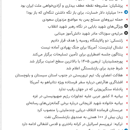
پزشکیان: مشروطه نقطه عطف بیداری و آزادی‌خواهی ملت ایران بود
۱۰۰ میلیارد دلار خسارت، برای باز نگه داشتن تنگه‌ای که باز بود!
حمله نیروهای مسلح یمن به مواضع مزدوران سعودی
ویژگی‌های شهید بابایی در نگاه رهبر شهید انقلاب
مرثیه‌ی سوزناک مادر شهید دانش‌آموز مینابی
زلنسکی: دو پالایشگاه روسیه را هدف قرار دادیم
نشنال اینترست: آمریکا برای جنگ پهپادی آماده نیست
پنتاگون جلسه اضطراری برای تأمین تسلیحات برگزار می‌کند
پورجمشیدیان: اربعین ۱۴۰۵ با بالاترین سطح امنیت برگزار شد
شرط جدید برای بازنشستگی اعلام شد
هلاکت اعضای یک تیم تروریستی در جنوب استان سیستان و بلوچستان
افشاگری هاآرتص درباره سفر فرستاده ویژه نتانیاهو به آمریکا
پادشاه سنگین‌وزنی که در جهان رقیب ندارد
بیانیه ۸ کشور عربی علیه تجاوزات رژیم صهیونیستی در غزه
بیانیه خانواده شهید لاریجانی درباره برخی گمانه‌زنی‌های رسانه‌ای
عربستان فرمانده ائتلاف دریایی چندملیتی را منصوب کرد
زیان بیش از ۱۰۰ همتی به صندوق‌ بازنشستگی نفت
ترکیه: تروریسم اسرائیل در کرانه باختری و قدس اشغالی ادامه دارد