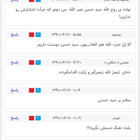
نواده ی روح الله سید حسن نصر الله. می دونم که جرأت انتشارش رو
ندارین!
پاسخ
محمود
۱۵:۵۵ - ۱۳۹۰/۰۴/۱۷
0
0
ألا إنّ حزب الله هم الغالـــــبون. سید حسن دوستت داریم.
پاسخ
مجتبی « تنکابن »
۱۶:۳۰ - ۱۳۹۰/۰۴/۱۷
0
0
««ان تَنصرُ الله یَنصرکُم و یُثبّت اَقدامَکُم»»
پاسخ
۱۰:۱۴ - ۱۳۹۰/۰۴/۱۸
0
0
سلام بر سید حسنی
پاسخ
خودم
۱۱:۰۹ - ۱۳۹۰/۰۴/۱۸
0
0
بلده تفنگ دستش بگیره!!!