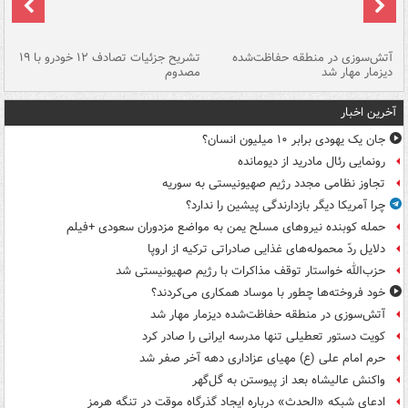
تصادف مرگبار در محور اهواز–شوش ۲
آتش‌سوزی در منطقه حفاظت‌شده
تشریح جزئیات تصادف ۱۲ خودرو با ۱۹
پا
دیزمار مهار شد
مصدوم
آخرین اخبار
جان یک یهودی برابر ۱۰ میلیون انسان؟
رونمایی رئال مادرید از دیومانده
تجاوز نظامی مجدد رژیم صهیونیستی به سوریه
چرا آمریکا دیگر بازدارندگی پیشین را ندارد؟
حمله کوبنده نیروهای مسلح یمن به مواضع مزدوران سعودی +فیلم
دلایل ردّ محموله‌های غذایی صادراتی ترکیه از اروپا
حزب‌الله خواستار توقف مذاکرات با رژیم صهیونیستی شد
خود فروخته‌ها چطور با موساد همکاری می‌کردند؟
آتش‌سوزی در منطقه حفاظت‌شده دیزمار مهار شد
کویت دستور تعطیلی تنها مدرسه ایرانی را صادر کرد
حرم امام علی (ع) مهیای عزاداری دهه آخر صفر شد
واکنش عالیشاه بعد از پیوستن به گل‌گهر
ادعای شبکه «الحدث» درباره ایجاد گذرگاه موقت در تنگه هرمز