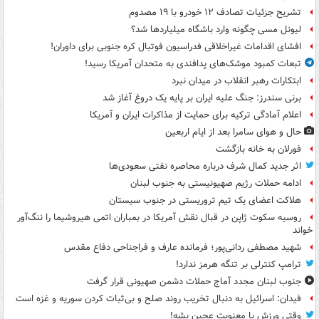
تشریح جزئیات تصادف ۱۲ خودرو با ۱۹ مصدوم
لیونل مسی چگونه وارد باشگاه میلیاردها شد؟
افشای اقدامات غیراخلاقی فدراسیون فوتبال کره جنوبی برای داوران!
تبعات کمبود موشک‌های پدافندی به متحدان آمریکا رسید!
ابتکارات رهبر انقلاب در میدان نبرد
برنی سندرز: جنگ علیه ایران بر پایه یک دروغ آغاز شد
اعلام آمادگی ترکیه برای حمایت از مذاکرات ایران و آمریکا
حال و هوای سامرا بعد از ایام اربعین
فورلان به خانه بازگشت
اثر جدید کمال شرف درباره محاصره نفتی سعودی‌ها
ادامه حملات رژیم صهیونیستی به جنوب لبنان
هلاکت اعضای یک تیم تروریستی در جنوب سیستان
روسیه سکوت ژاپن در قبال نقش آمریکا در بمباران اتمی هیروشیما را ننگ‌آور
خواند
شهید مصطفی ردانی‌پور؛ فرمانده عارف و فراجناحی دفاع مقدس
ترامپ کنترلی بر تنگه هرمز ندارد!
جنوب لبنان مجدد آماج حملات دشمن صهیونی قرار گرفت
فیدان: اسرائیل به دنبال تخریب روند صلح و بی‌ثبات کردن سوریه و غزه است
وقتی ورزش با معنویت عجین بشه!