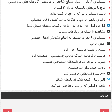
دستگیری ۸ نفر از اشرار مسلح شاخص و مرتبطین گروهک های تروریستی
موج بارش‌های تابستانه در راه ۱۱ استان
پادشاه سنگین‌وزنی که در جهان رقیب ندارد
درگیری لفظی ترامپ و هگزث بر سر کمبود ذخایر موشکی
قرار بود ایران به زانو درآید، اما به ابرقدرت منطقه تبدیل شد!
مشاهده ۴ پلنگ در ارتفاعات میناب
دستگیری ۶ نفر در بهشهر به اتهام تشویش اذهان عمومی
آهوی ایرانی
دشان از دست عربستان فرار کرد
عربستان فرمانده ائتلاف دریایی چندملیتی را منصوب کرد
ونس: ایرانی‌ها مذاکره‌کنندگان سرسختی هستند
دردسر جدید برای سرخپوشان
۸۰۰ سازۀ آمریکایی خاکستر شد
قابی زیبا از قلعه بابک آذربایجان شرقی
ماهواره ایرانی که از سد ابرها عبور می‌کند
حوادث