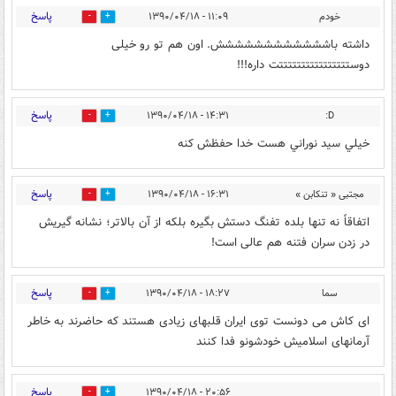
پاسخ
خودم
۱۱:۰۹ - ۱۳۹۰/۰۴/۱۸
0
0
داشته باشششششششششششش. اون هم تو رو خیلی
دوستتتتتتتتتتتتتتتتت داره!!!
پاسخ
۱۴:۳۱ - ۱۳۹۰/۰۴/۱۸
D:
0
0
خيلي سيد نوراني هست خدا حفظش كنه
پاسخ
مجتبی « تنکابن »
۱۶:۳۱ - ۱۳۹۰/۰۴/۱۸
0
0
اتفاقاً نه تنها بلده تفنگ دستش بگیره بلکه از آن بالاتر؛ نشانه گیریش
در زدن سران فتنه هم عالی است!
پاسخ
سما
۱۸:۲۷ - ۱۳۹۰/۰۴/۱۸
0
0
ای کاش می دونست توی ایران قلبهای زیادی هستند که حاضرند به خاطر
آرمانهای اسلامیش خودشونو فدا کنند
پاسخ
۲۰:۵۶ - ۱۳۹۰/۰۴/۱۸
0
0