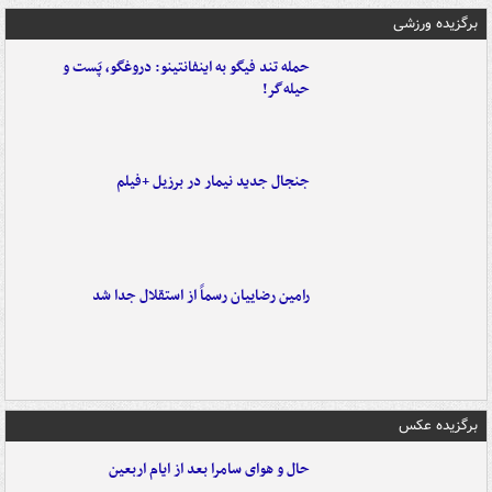
برگزیده ورزشی
حمله تند فیگو به اینفانتینو: دروغگو، پَست‌ و
حیله‌گر!
جنجال جدید نیمار در برزیل +فیلم
رامین رضاییان رسماً از استقلال جدا شد
برگزیده عکس
حال و هوای سامرا بعد از ایام اربعین