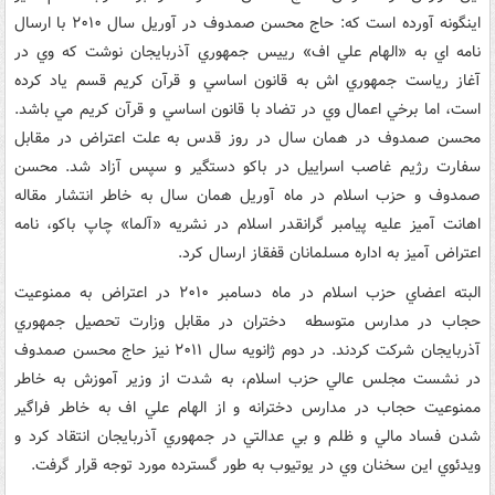
اینگونه آورده است که: حاج محسن صمدوف در آوريل سال ۲۰۱۰ با ارسال
نامه اي به «الهام علي اف» رييس جمهوري آذربايجان نوشت که وي در
آغاز رياست جمهوري اش به قانون اساسي و قرآن کريم قسم ياد کرده
است، اما برخي اعمال وي در تضاد با قانون اساسي و قرآن کريم مي باشد.
محسن صمدوف در همان سال در روز قدس به علت اعتراض در مقابل
سفارت رژیم غاصب اسراييل در باکو دستگير و سپس آزاد شد. محسن
صمدوف و حزب اسلام در ماه آوريل همان سال به خاطر انتشار مقاله
اهانت آميز عليه پيامبر گرانقدر اسلام در نشريه «آلما» چاپ باکو، نامه
اعتراض آميز به اداره مسلمانان قفقاز ارسال کرد.
البته اعضاي حزب اسلام در ماه دسامبر ۲۰۱۰ در اعتراض به ممنوعيت
حجاب در مدارس متوسطه دختران در مقابل وزارت تحصيل جمهوري
آذربايجان شرکت کردند. در دوم ژانويه سال ۲۰۱۱ نيز حاج محسن صمدوف
در نشست مجلس عالي حزب اسلام، به شدت از وزير آموزش به خاطر
ممنوعيت حجاب در مدارس دخترانه و از الهام علي اف به خاطر فراگير
شدن فساد مالي و ظلم و بي عدالتي در جمهوري آذربايجان انتقاد کرد و
ويدئوي اين سخنان وي در يوتيوب به طور گسترده مورد توجه قرار گرفت.