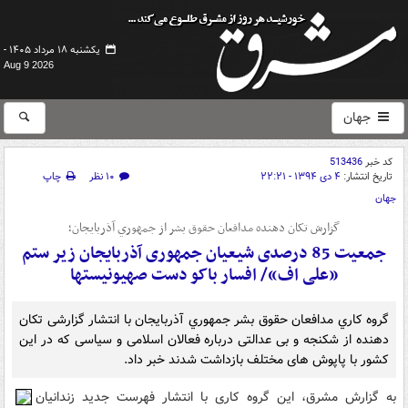
یکشنبه ۱۸ مرداد ۱۴۰۵ -
Aug 9 2026
جهان
کد خبر
513436
تاریخ انتشار:
۴ دی ۱۳۹۴ - ۲۲:۲۱
۱۰ نظر
چاپ
جهان
گزارش تکان دهنده مدافعان حقوق بشر از جمهوري آذربايجان؛
جمعیت 85 درصدی شیعیان جمهوری آذربایجان زیر ستم
«علی اف»/ افسار باکو دست صهیونیستها
گروه کاري مدافعان حقوق بشر جمهوري آذربايجان با انتشار گزارشی تکان
دهنده از شکنجه و بی عدالتی درباره فعالان اسلامی و سیاسی که در این
کشور با پاپوش های مختلف بازداشت شدند خبر داد.
به گزارش مشرق، این گروه کاری با انتشار فهرست جديد زندانيان