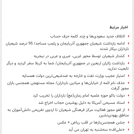
اخبار مرتبط
ائتلاف جدید سعودی‌ها و چند کلمه حرف حساب
ادامه بازداشت شیعیان جمهوری آذربایجان و پلمب مساجد/ 95 درصد شیعیان
نارداران بيکار شدند
کشتار شیعیان توسط محور غربی، عبری و عربی در نیجریه
بازداشت زائران اربعین در جمهوري آذربايجان/ شما به کربلا سفر کردید و دیگر
تابعیت ندارید
امتیاز عجیب وزارت نفت و خارجه به ضدشیعی‌ترین دولت همسایه
حذف نام ائمه از خیابان‌ها و میادین نارداران/ مجله مستهجن همجنس بازان
مجوز گرفت
دولت باکو حوزه علميه امام زمان(عج) نارداران را تخريب کرد
استاد مسیحی آمریکا به دلیل پوشیدن حجاب اخراج شد
از لغو مجوز فعالیت مرکز فرهنگی شیعیان تا اردوی تفریحی دانش‌آموزان به
مناطق یهودی‌نشین
جشن همجنس‌بازها در قلب ریاض + عکس
«علی‌اف» سه‌شنبه به تهران می آید