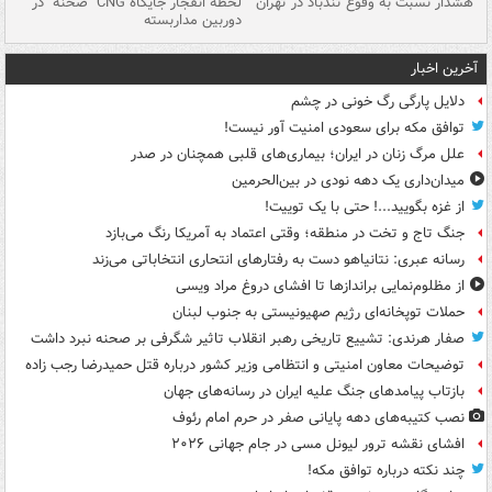
ای
هشدار نسبت به وفوع تندباد در تهران
لحظه انفجار جایگاه CNG "صحنه" در
دس
دوربین مداربسته
ات
آخرین اخبار
دلایل پارگی رگ خونی در چشم
توافق مکه برای سعودی امنیت آور نیست!
علل مرگ زنان در ایران؛ بیماری‌های قلبی همچنان در صدر
میدان‌داری یک دهه نودی در بین‌الحرمین
از غزه بگویید...! حتی با یک توییت!
جنگ تاج و تخت در منطقه؛ وقتی اعتماد به آمریکا رنگ می‌بازد
رسانه عبری: نتانیاهو دست به رفتارهای انتحاری انتخاباتی می‌زند
از مظلوم‌نمایی براندازها تا افشای دروغ مراد ویسی
حملات توپخانه‌ای رژیم صهیونیستی به جنوب لبنان
صفار هرندی: تشییع تاریخی رهبر انقلاب تاثیر شگرفی بر صحنه نبرد داشت
توضیحات معاون امنیتی و انتظامی وزیر کشور درباره قتل حمیدرضا رجب زاده
بازتاب پیامدهای جنگ علیه ایران در رسانه‌های جهان
نصب کتیبه‌های دهه پایانی صفر در حرم امام رئوف
افشای نقشه ترور لیونل مسی در جام جهانی ۲۰۲۶
چند نکته درباره توافق مکه!