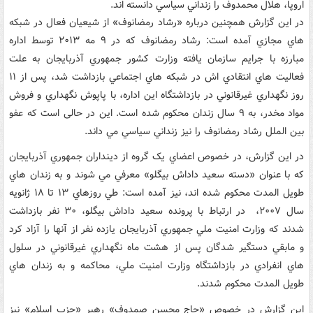
اروپا، هلال محمدوف را زنداني سياسي دانسته اند.
در این گزارش همچنین درباره «رشاد رمضانوف» از شیعیان فعال در شبکه
هاي مجازي آمده است: رشاد رمضانوف که در ۹ مه ۲۰۱۳ توسط اداره
مبارزه با جرايم سازمان يافته وزارت کشور جمهوري آذربايجان به علت
فعاليت هاي انتقادي اش در شبکه هاي اجتماعي بازداشت شد، پس از ۱۱
روز نگهداري غيرقانوني در بازداشتگاه اين اداره، با پاپوش نگهداري و فروش
مواد مخدر، به ۹ سال زندان محکوم شده است. این در حالی است که عفو
بين الملل رشاد رمضانوف را نیز زنداني سياسي مي داند.
در اين گزارش، در خصوص اعضاي يک گروه از دينداران جمهوري آذربايجان
که با عنوان «دسته سعيد داداش بيگلو» معرفي مي شوند و به زندان هاي
طويل المدت محکوم شده اند، نیز آمده است: طي روزهاي ۱۳ تا ۱۸ ژانويه
سال ۲۰۰۷، در ارتباط با پرونده سعيد داداش بيگلو، ۳۰ نفر بازداشت
شدند که وزارت امنيت ملي جمهوري آذربايجان يازده نفر از آنها را آزاد کرد
و مابقي دستگير شدگان پس از هشت ماه نگهداري غيرقانوني در سلول
هاي انفرادي در بازداشتگاه وزارت امنيت ملي، محاکمه و به زندان هاي
طويل المدت محکوم شدند.
اين گزارش در خصوص «حاج محسن صمدوف» رهبر «حزب اسلام» نیز