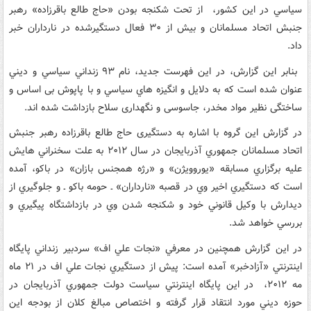
سياسي در اين کشور، از تحت شکنجه بودن «حاج طالع باقرزاده» رهبر
جنبش اتحاد مسلمانان و بيش از ۳۰ فعال دستگيرشده در نارداران خبر
داد.
بنابر این گزارش، در این فهرست جدید، نام ۹۳ زنداني سياسي و ديني
عنوان شده است که به دلايل و انگيزه هاي سياسي و با پاپوش بی اساس و
ساختگی نظیر مواد مخدر، جاسوسی و نگهداری سلاح بازداشت شده اند.
در گزارش این گروه با اشاره به دستگیری حاج طالع باقرزاده رهبر جنبش
اتحاد مسلمانان جمهوري آذربايجان در سال ۲۰۱۲ به علت سخنراني هايش
عليه برگزاري مسابقه «يوروويژن» و «رژه همجنس بازان» در باکو، آمده
است که دستگيري اخير وي در قصبه «نارداران» ـ حومه باکو ـ و جلوگيري از
ديدارش با وکيل قانوني خود و شکنجه شدن وي در بازداشتگاه پيگيري و
بررسي خواهد شد.
در این گزارش همچنين در معرفي «نجات علي اف» سردبير زنداني پايگاه
اينترنتي «آزادخبر» آمده است: پيش از دستگيري نجات علي اف در ۲۱ ماه
مه ۲۰۱۲، در اين پايگاه اينترنتي سياست دولت جمهوري آذربايجان در
حوزه ديني مورد انتقاد قرار گرفته و اختصاص مبالغ کلان از بودجه اين