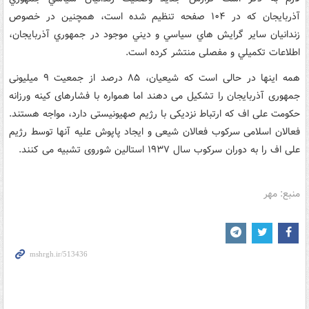
آذربايجان که در ۱۰۴ صفحه تنظيم شده است، همچنين در خصوص
زندانيان ساير گرايش هاي سياسي و ديني موجود در جمهوري آذربايجان،
اطلاعات تکميلي و مفصلی منتشر کرده است.
همه اینها در حالی است که شیعیان، ۸۵ درصد از جمعیت ۹ میلیونی
جمهوری آذربایجان را تشکیل می دهند اما همواره با فشارهای کینه ورزانه
حکومت علی اف که ارتباط نزدیکی با رژیم صهیونیستی دارد، مواجه هستند.
فعالان اسلامی سرکوب فعالان شیعی و ایجاد پاپوش علیه آنها توسط رژیم
علی اف را به دوران سرکوب سال ۱۹۳۷ استالین شوروی تشبیه می کنند.
منبع: مهر