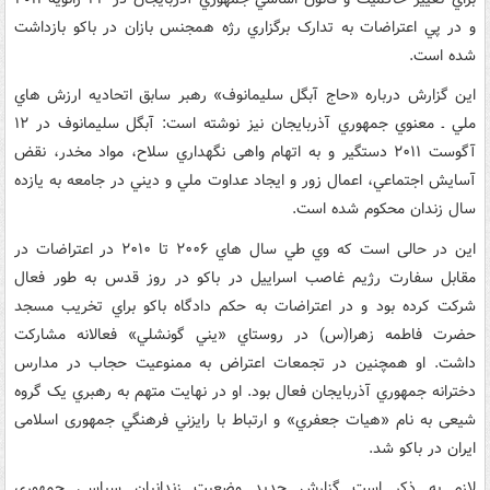
و در پي اعتراضات به تدارک برگزاري رژه همجنس بازان در باکو بازداشت
شده است.
اين گزارش درباره «حاج آبگل سليمانوف» رهبر سابق اتحاديه ارزش هاي
ملي ـ معنوي جمهوري آذربايجان نيز نوشته است: آبگل سليمانوف در ۱۲
آگوست ۲۰۱۱ دستگير و به اتهام واهی نگهداري سلاح، مواد مخدر، نقض
آسايش اجتماعي، اعمال زور و ايجاد عداوت ملي و ديني در جامعه به يازده
سال زندان محکوم شده است.
این در حالی است که وي طي سال هاي ۲۰۰۶ تا ۲۰۱۰ در اعتراضات در
مقابل سفارت رژیم غاصب اسراييل در باکو در روز قدس به طور فعال
شرکت کرده بود و در اعتراضات به حکم دادگاه باکو براي تخريب مسجد
حضرت فاطمه زهرا(س) در روستاي «يني گونشلي» فعالانه مشارکت
داشت. او همچنین در تجمعات اعتراض به ممنوعيت حجاب در مدارس
دخترانه جمهوري آذربايجان فعال بود. او در نهایت متهم به رهبري يک گروه
شیعی به نام «هيات جعفري» و ارتباط با رايزني فرهنگي جمهوری اسلامی
ايران در باکو شد.
لازم به ذکر است گزارش جديد وضعيت زندانيان سياسي جمهوري