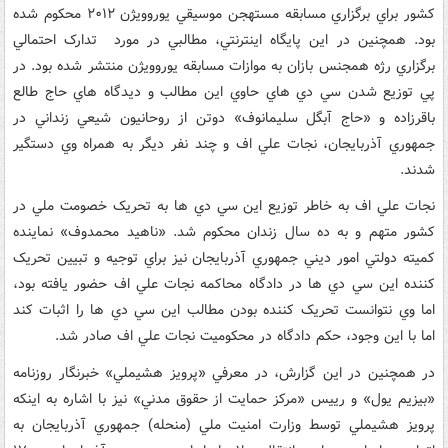
کشور براي برگزاري مسابقه مستهجن موسيقي يوروويژن ۲۰۱۲ محکوم شده
بود. همچنين در اين پايگاه اينترنتي، مطالبي در مورد تدارک احتمالي
برگزاري رژه همجنس بازان به موازات مسابقه يوروويژن منتشر شده بود. در
پي توزيع شدن سي دي هاي حاوي اين مطالب و ديدگاه هاي حاج طالع
باقرزاده و «حاج آبگل سليمانوف» دوتن از روحانيون شيعي زنداني در
جمهوري آذربايجان، نجات علي اف و چند نفر ديگر به همراه وي دستگير
شدند.
نجات علي اف به خاطر توزيع اين سي دي ها به تحريک خصومت ملي در
کشور متهم و به ده سال زندان محکوم شد. «ناهيد محمدوف» نماينده
کميته دولتي امور ديني جمهوري آذربايجان نیز براي توجيه و تبيين تحريک
کننده اين سي دي ها در دادگاه محاکمه نجات علي اف حضور يافته بود،
اما وي نتوانست تحريک کننده بودن مطالب اين سي دي ها را اثبات کند
اما با این وجود، حکم دادگاه در محکوميت نجات علي اف صادر شد.
در همچنین در این گزارش، در معرفي «پرويز هشيملي» خبرنگار روزنامه
«بيزيم يول» و رييس «مرکز حمايت از حقوق مدني» نيز با اشاره به اينکه
پرويز هشيملي توسط وزارت امنيت ملي (منحله) جمهوري آذربايجان به