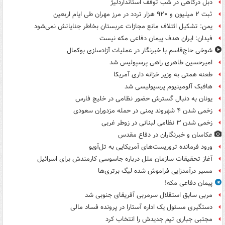
دبل درگاهی در شب توقف استانداردلیژ
ثبت ۲ میلیون و ۹۲۰ هزار تردد در مرز مهران طی ایام اربعین
یمن: تشکیل ائتلاف مانع مجازات عربستان بخاطر جنایاتش نمی‌شود
فیدان: ایران هدف پیمان دفاعی مکه نیست
شوخی حاج‌قاسم با خبرنگار در عملیات آزادسازی بوکمال
امیرحسین طاهری راهی پرسپولیس شد
طعنه همتی به وزیر خزانه داری آمریکا
هافبک آلومینیوم پرسپولیسی شد
یونان به دنبال گسترش حضور نظامی در خلیج فارس
زخمی شدن ۴ شهروند یمنی در حمله مزدوران سعودی
زخمی شدن ۳ نظامی لبنانی در زوطر غربی
عکاسان و خبرنگاران در دفاع مقدس
ورود فرمانده تروریست‌های آمریکایی به تل‌آویو
آغاز تحقیقات سازمان ملل درباره جاسوسی کارمندش برای اسرائیل
مسیر درآمدزایی فراموش شده لیگ برتری‌ها
پیمان دفاعی مکه!
مربی سابق استقلال سرمربی آفریقای جنوبی شد
دستگیری مسئول یک اداره آستارا در پرونده فساد مالی
مجتبی جباری تیم جدیدش را انتخاب کرد