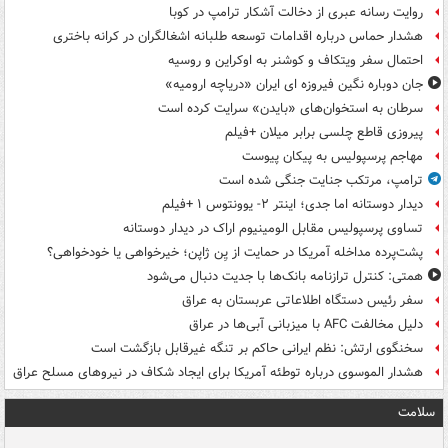
روایت رسانه عبری از دخالت آشکار ترامپ در کوبا
هشدار حماس درباره اقدامات توسعه طلبانه اشغالگران در کرانه باختری
احتمال سفر ویتکاف و کوشنر به اوکراین و روسیه
جان دوباره نگین فیروزه ای ایران «دریاچه ارومیه»
سرطان به استخوان‌های «بایدن» سرایت کرده است
پیروزی قاطع چلسی برابر میلان +فیلم
مهاجم پرسپولیس به پیکان پیوست
ترامپ، مرتکب جنایت جنگی شده است
دیدار دوستانه اما جدی؛ اینتر ۲- یوونتوس ۱ +فیلم
تساوی پرسپولیس مقابل الومینیوم اراک در دیدار دوستانه
پشت‌پرده مداخله آمریکا در حمایت از یِن ژاپن؛ خیرخواهی یا خودخواهی؟
همتی: کنترل ترازنامه بانک‌ها با جدیت دنبال می‌شود
سفر رئیس دستگاه اطلاعاتی عربستان به عراق
دلیل مخالفت AFC با میزبانی آبی‌ها در عراق
سخنگوی ارتش: نظم ایرانی حاکم بر تنگه غیرقابل بازگشت است
هشدار الموسوی درباره توطئه آمریکا برای ایجاد شکاف در نیروهای مسلح عراق
سلامت