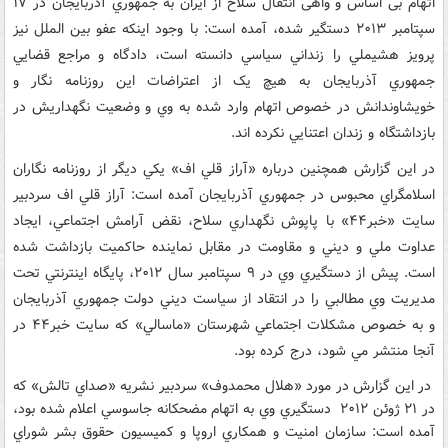
اتهام بی اساس و واهی انتقال سلاح از ايران به جمهوري آذربايجان در ۱۷
سپتامبر ۲۰۱۳ دستگير شده، آمده است: با وجود اينکه عفو بين الملل نيز
پرويز هشيملي را زنداني سياسي دانسته است، دادگاه و مراجع قضايي
جمهوري آذربايجان به هيچ يک از اعتراضات اين روزنامه نگار و
خويشاوندانش در خصوص اتهام وارد شده به وي و وضعيت نگهداريش در
بازداشتگاه و زندان اعتنايي نکرده اند.
در اين گزارش همچنین درباره «آراز قلي اف» يکي ديگر از روزنامه نگاران
اسلامگراي محبوس در جمهوري آذربايجان آمده است: آراز قلي اف سردبير
سايت «خبر۴۴» با پاپوش نگهداري سلاح، نقض آرامش اجتماعي، ايجاد
عداوت ملي و ديني و مقاومت در مقابل نماينده حاکميت بازداشت شده
است. پيش از دستگيري وي در ۹ سپتامبر سال ۲۰۱۲، پايگاه اينترنتي تحت
مديريت وي مطالبي را در انتقاد از سياست ديني دولت جمهوري آذربايجان
و به خصوص مشکلات اجتماعي شهرستان «ماسالي» که سايت خبر۴۴ در
آنجا منتشر مي شود، درج کرده بود.
در اين گزارش در مورد «هلال محمدوف» سردبير نشريه «صداي تالش» که
در ۲۱ ژوئن ۲۰۱۲ دستگيري وي به اتهام مضحکانه جاسوسي اعلام شده بود،
آمده است: سازمان امنيت و همکاري اروپا و کميسيون حقوق بشر شوراي