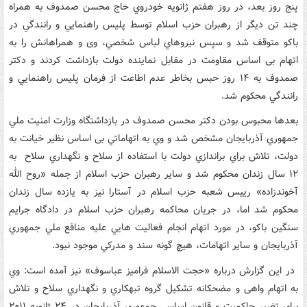
پنج روز بعد، در روز هفتم ژانويه خودروي حاج محسن صمدوف به همراه
چند تن ديگر از رهبران حزب اسلام توسط پليس راهنمايي و رانندگي در
باکو متوقف شد و سپس نيروهاي لباس شخصي، وی و همراهانش را به
اتهام بی اساس مقاومت در مقابل نماينده دولت بازداشت کردند و دکتر
صمدوف به ۱۴ روز حبس بخاطر عدم اطاعت از فرمان پليس راهنمايي و
رانندگي محکوم شد.
بعدها محبوس بودن دکتر محسن صمدوف در بازداشتگاه وزارت امنيت ملي
جمهوري آذربايجان مشخص شد و وي به اتهاماتي بی اساس نظير خيانت به
دولت، تلاش براي براندازي دولت با استفاده از سلاح و نگهداري سلاح به
۱۲ سال زندان محکوم شد و ساير رهبران حزب اسلام از جمله «روح الله
آخوندزاده» رييس شعبه حزب اسلام در آستارا نيز به يازده سال زندان
محکوم شد اما، در جريان محاکمه رهبران حزب اسلام در دادگاه جرايم
سنگين باکو، در مورد اتهام انجام فعاليت هايي عليه منافع ملي جمهوري
آذربايجان و سایر اتهامات، هيچ گونه سند و مدرکي موجود نبود.
در اين گزارش درباره «حجت الاسلام فراميز عباسوف» نیز آمده است: وي
به اتهام واهی و مضحکانه تشکيل گروه تبهکاري و نگهداري سلاح و تلاش
براي تغيير حاکميت و قانون اساسي جمهوري آذربايجان در ۲۴ ژانويه ۲۰۱۱