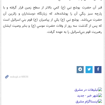
قبر آن حضرت يوشع نبي (ع) کمي بالاتر از سطح زمين قرار گرفته و با
پارچه سبز رنگي آن را پوشانده‌اند که زيارتگاه دوستداران و زائرين آن
حضرت مي‌باشد. يوشع نبي (ع) يکي از پيامبران (ع) قوم بني اسرائيل است
که پس از گذشت سه روز از وفات حضرت موسي (ع) و بنابر وصيت ايشان
رهبريت قوم بني‌اسرائيل را به عهده گرفت.