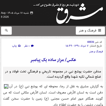
شنبه ۱۷ مرداد ۱۴۰۵ -
Aug
8 2026
فرهنگ و هنر
کد خبر
48836
تاریخ انتشار:
۷ خرداد ۱۳۹۰ - ۱۵:۴۹
۰ نظر
چاپ
فرهنگ و هنر
عکس/ مزار ساده يک پيامبر
مدفن حضرت يوشع نبي در مجموعه تاريخي و فرهنگي تخت فولاد و در
ضلع شمالي تکيه شهدا واقع گرديده است.
به گزارش مشرق به نقل از رجا، محوطه اى که يوشع نبي (ع) در آن
دفن است به لسان الأرض معروف است. لسان الأرض مکانى است که مى
گويند هنگام عبور امام حسن مجتبى (ع) زمين با حضرت سخن گفت
وآمدن دشمن را به حضرت اطلاع داد.