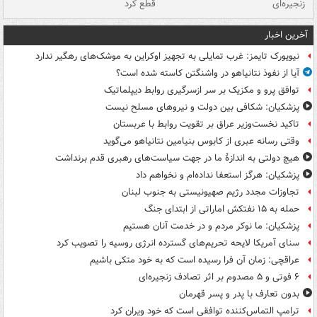
زنجیره‌ای
قطع کرد
آخرین اخبار
نیویورک تایمز: غرب تمایلی به تجهیز اوکراین به موشک‌های رهگیر ندارد
آیا از نفوذ نتانیاهو در واشنگتن کاسته شده است؟
توافق پرو و مکزیک بر سر ازسرگیری روابط دیپلماتیک
پزشکیان: شکافی بین دولت و نیروهای مسلح نیست
تاکید نخست‌وزیر عراق بر تقویت روابط با عربستان
وقتی رسانه عبری از کابوس بنیامین نتانیاهو می‌گوید
هیچ دولتی به اندازۀ ما در جهت سیاست‌های رهبری قدم برنداشت
پزشکیان: هرگز استعفا نداده‌ام و نخواهم داد
تجاوزات مجدد رژیم صهیونیستی به جنوب لبنان
حمله به ۱۵ نفتکش‌ اماراتی از ابتدای جنگ
پزشکیان: ما نوکر مردم و در خدمت آنان هستیم
سنای آمریکا لایحه تحریم‌های گسترده انرژی روسیه را تصویب کرد
عراقچی: زمان آن فرا رسیده است که به خود متکی باشیم
۶ فوتی و ۵ مصدوم بر اثر تصادف زنجیره‌ای
بدون تعارف با پدر و پسر قهرمان
ترامپ التماس‌کننده توافقی است که خود ویران کرد