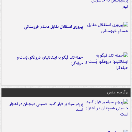
پیروزی استقلال مقابل همنام خوزستانی
حمله تند فیگو به اینفانتینو: دروغگو، پَست‌ و
حیله‌گر!
برگزیده عکس
پرچم سیاه بر فراز گنبد حسینی همچنان در اهتزاز
است