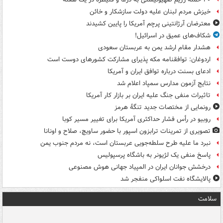
خیزش مردم لبنان علیه دولت سازشکار و خائن
معترضان آرژانتینی پرچم آمریکا را پایین کشیدند
شکاف‌های عمیق در اسرائیل!
هشدار مقام ارشد یمن به عربستان سعودی
اردوغان: توافقنامه مکه پذیرای مشارکت کشورهای دوست است
ادعای بسنت درباره توافق ایران و آمریکا
نتایج آزمون مدارس سمپاد اعلام شد
تاثیرات منفی جنگ علیه ایران بر بازار کار آمریکا
رونمایی از مختصات جدید تنگۀ هرمز
روبیو در رأس فشار حداکثری آمریکا برای تغییر مسیر کوبا
تصویری از تمرینات ترابزون اسپور با حضور ساویچ، صلاح و اونانا
نبرد ما علیه طرح سلطه‌جویی عربستان است، نه مردم جنوب یمن
پاسخ منفی یک لژیونر به باشگاه پرسپولیس
درخشش جوانان ایران در المپیاد جهانی هوش مصنوعی
پالایشگاه نفت اسلواکی منفجر شد
سلامت