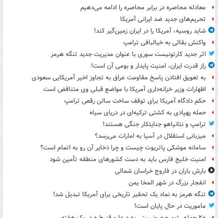
معادله محاصره در برابر محاصره را ادامه می‌دهیم
تحریم‌های جدید ضد ایرانی آمریکا
شاید روسیه، آمریکا را در ایران زمین‌گیر کند!
واکنش بقائی به خیالبافی ترامپ
اثر جدید کارتونیست سوری با عنوان مدیریت جدید تنگه هرمز
راز قدرت ایران، امنیت پایدار و بومی آن است!
به تعویق افتادن پاسخ مقاومت عراق به تجاوز اخیر آمریکایی سعودی
اظهارات وزیر خزانه‌داری آمریکا با مواضع قبلی وی متناقض است
حکم دادگاه آمریکا برای توقف ساخت سالن رقص ترامپ
حمله پهپادی به کشتی ترکیه‌ای در دریای سیاه
ترامپ و نتانیاهو جنایتکار جنگی هستند!
میزبانی استقلال در آسیا به امارات می‌رسد؟
سامانه موشکی پاتریوت چیست و چرا ذخایر آن رو به اتمام است؟
امنیت خلیج فارس باید به دست کشورهای منطقه تأمین شود
بارش باران در فاروج خراسان شمالی
انفجار بزرگ در شهر المخا یمن
تنگه هرمز به نماد یک تحقیر تاریخی برای آمریکا تبدیل شد!
ماموریت در حال پایان است!
۲۰ حمله رژیم صهیونیستی به درعا و قنیطره در یک هفته