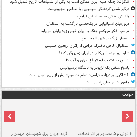
تلگراف: جنگ علیه ایران ممکن است به یکی از اشتباهات تاریخ تبدیل شود
درگیر شدن گردشگر اسپانیایی با نظامی صهیونیست
واکنش بقائی به خیالبافی ترامپ
دروازه‌بان اسپانیایی در یک‌قدمی بازگشت به استقلال
ترامپ: فکر می‌کنم جنگ با ایران خیلی زود پایان می‌یابد
انفجار بزرگ در شهر المخا یمن
استقبال خاص دخترک عراقی از زائران اربعین حسینی
شاید روسیه، آمریکا را در ایران زمین‌گیر کند!
ادعای بسنت درباره توافق ایران و آمریکا
پاسخ منفی یک لژیونر به باشگاه پرسپولیس
افشاگری برادرزاده ترامپ: تمام تصمیم‌هایش از روی ترس است
ماموریت در حال پایان است!
حوادث
۶ فوتی و ۵ مصدوم بر اثر تصادف
گربه جریان برق شهرستان فریمان را
رگ