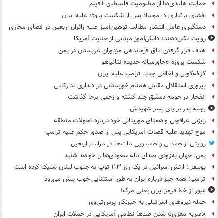
حمایت هلندی‌ها از مظلومیت فلسطین +فیلم
افشای برکناری در موساد پس از شکست پروژه علیه ایران
دستگیری عامل انتشار مطالب توهین‌آمیز علیه زائران اربعین در فضای مجازی
روایت تکان‌دهنده دانش‌آموز مینابی از جنایت آمریکا
هدف قرار گرفتن اتاق‌ فرماندهی مزدوران عربستان در یمن
شکست پروژه «خاورمیانه جدید» نتانیاهو
گزافه‌گویی و لفاظی جدید ترامپ علیه ایران
پیروزی استقلال مقابل همنام خوزستانی در دیداری تدارکاتی
انفجار در حومه دمشق چند کشته و زخمی برجا گذاشت
بوسه‌ پدر بر پای پسر شهیدش
رایزنی عراقچی و همتای موریتانی خود درباره تحولات منطقه
موج تهدید علیه قضات آمریکایی پس از صدور حکم علیه ترامپ
روایتی از همدلی و همسویی ملت‌ها در مراسم اربعین
یمن: جهان به‌زودی صدای ناله سعودی‌ها را خواهد شنید
یونیفل: ارتش اسرائیل در یک روز ۱۱۳ توپ به جنوب لبنان شلیک کرده است
ترامپ: همه چیز درباره ایران به طور استثنایی خوب پیش می‌رود
عبور از خط قرمز ایران یعنی مرگ!
حمله نیروهای اسرائیلی به خبرنگار پرس‌تی‌وی
«ضربه مغزی» شدن صدها نظامی آمریکایی در حملات ایران