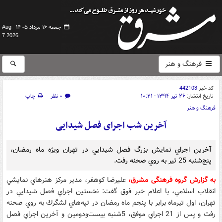
جمعه ۱۶ مرداد ۱۴۰۵ -
Aug
7 2026
فرهنگ و هنر
کد خبر
442103
تاریخ انتشار:
۲۶ تیر ۱۳۹۴ - ۱۰:۲۱
۰ نظر
چاپ
فرهنگ و هنر
آخرین شب اجرای فصل شیدایی‎
آخرين اجراي نمايش بزرگ فصل شيدايي در تهران ويژه ماه رمضان،
پنج‌شنبه 25 تير به روي صحنه رفت.
به گزارش گروه فرهنگی مشرق،
‌عليرضا كوهفر، مدير مركز هنرهاي نمايشي
انقلاب اسلامي، با اعلام خبر فوق گفت: نخستين اجراي فصل شيدايي در
تهران، اول تيرماه برابر با پنجم ماه رمضان در تپه‌هاي لشگرك به روي صحنه
رفت و پس از 21 اجراي موفق، 5شنبه بيست‌ودومين و آخرين اجراي فصل