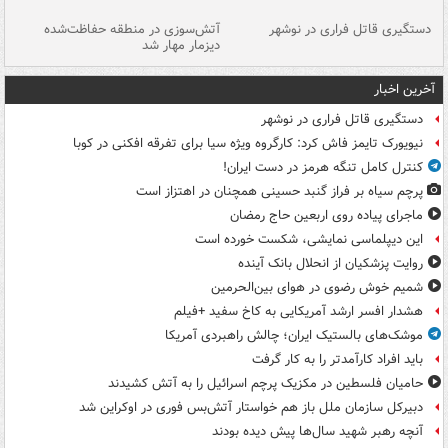
دستگیری قاتل فراری در نوشهر
آتش‌سوزی در منطقه حفاظت‌شده
دیزمار مهار شد
مص
آخرین اخبار
دستگیری قاتل فراری در نوشهر
نیویورک تایمز فاش کرد: کارگروه ویژه سیا برای تفرقه افکنی در کوبا
کنترل کامل تنگه هرمز در دست ایران!
پرچم سیاه بر فراز گنبد حسینی همچنان در اهتزاز است
ماجرای پیاده روی اربعین حاج رمضان
این دیپلماسی نمایشی، شکست خورده است
روایت پزشکیان از انحلال بانک آینده
شمیم خوش رضوی در هوای بین‌الحرمین
هشدار افسر ارشد آمریکایی به کاخ سفید +فیلم
موشک‌های بالستیک ایران؛ چالش راهبردی آمریکا
باید افراد کارآمدتر را به کار گرفت
حامیان فلسطین در مکزیک پرچم اسرائیل را به آتش کشیدند
دبیرکل سازمان ملل باز هم خواستار آتش‌بس فوری در اوکراین شد
آنچه رهبر شهید سال‌ها پیش دیده بودند