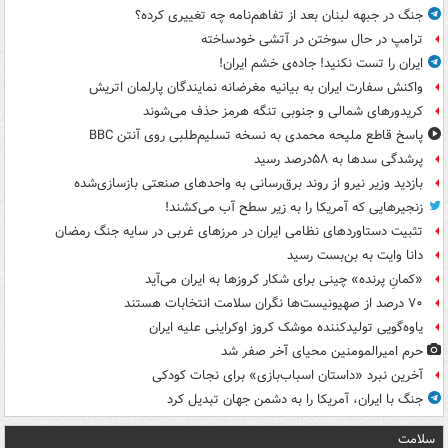
جنگ در جبهه لبنان بعد از تفاهم‌نامه چه تغییری کرده؟
ترامپ در حال سوختن در آتشی خودساخته
ایران را تست نکنید! جاده‌ی خشم ایران!
واکنش سفارت ایران به بیانیه مغرضانه نمایندگان پارلمان اتریش
کریدورهای شمالی و جنوبی تنگه هرمز حذف می‌شوند
پاسخ قاطع ملیحه محمدی به نسخه تسلیم‌طلبی روی آنتن BBC
پرشدگی سدها به ۵۸درصد رسید
بازدید وزیر نیرو از روند برق‌رسانی به واحدهای صنعتی بازسازی‌شده
زنجیرهایی که آمریکا را به زیر سطح آب می‌کشند!
تثبیت دستاوردهای نظامی ایران در مرزهای غربی در سایه جنگ رمضان
دانا وایت به بن‌بست رسید
«کمانِ پرنده» چینی برای شکار کروزها به ایران می‌آید
۷۰ درصد از صهیونیست‌ها نگران سلامت انتخابات هستند
یاوه‌گویی تولیدکننده موشک کروز اوکراینی علیه ایران
حرم امیرالمومنین محیای آخر صفر شد
آخرین نبرد «داستان اسباب‌بازی» برای نجات کودکی
جنگ با ایران، آمریکا را به دشمن جهان تبدیل کرد
سلامت