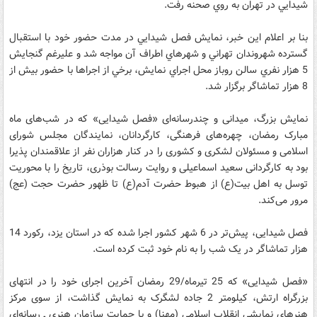
شيدايي در تهران به روي صحنه رفت.
بنا بر اعلام اين خبر، نمايش فصل شيدايي در مدت حضور خود با استقبال
گسترده شهروندان تهراني و شهرهاي اطراف آن مواجه شد و عليرغم گنجايش
5 هزار نفري سالن روباز محل اجراي نمايش، ‌برخي از اجراها با حضور بيش از
8 هزار تماشاگر برگزار شد.
نمایش بزرگ، میدانی و چندرسانه‌ای «فصل شیدایی» که در شب‌های ماه
مبارک رمضان، چهره‌های فرهنگی، کارگردانان، نمایندگان مجلس شورای
اسلامی و مسئولان لشکری و کشوری را در کنار هزاران نفر از علاقمندان پذیرا
بود به کارگردانی سعید اسماعیلی و روایت رسالت بوذری، تاریخ را با محوریت
توسل به اهل بیت(ع) از هبوط حضرت آدم(ع) تا ظهور حضرت حجت (عج)
مرور می‌کند.
فصل شیدایی، پیش‌تر در 6 شهر کشور اجرا شده که در استان یزد، رکورد 14
هزار تماشاگر در یک شب را به نام خود ثبت کرده است.
«فصل شیدایی» که 25 تیرماه/29 رمضان آخرین اجرای خود را در انتهای
بزرگراه ارتش، کیلومتر 2 جاده لشگرک به نمایش گذاشت، از سوی مرکز
هنرهای نمایشی انقلاب اسلامی (مهنا) و با حمایت سازمان هنری ـ رسانه‌ای