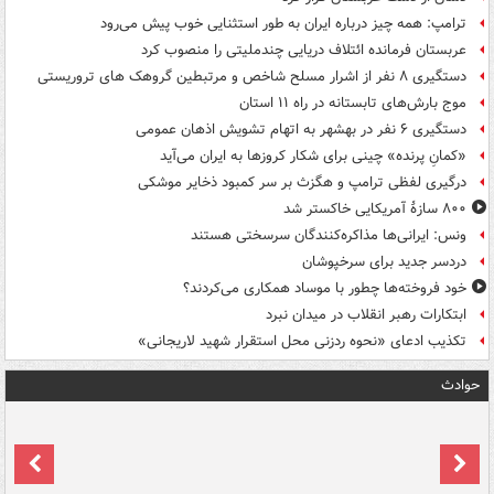
ترامپ: همه چیز درباره ایران به طور استثنایی خوب پیش می‌رود
عربستان فرمانده ائتلاف دریایی چندملیتی را منصوب کرد
دستگیری ۸ نفر از اشرار مسلح شاخص و مرتبطین گروهک های تروریستی
موج بارش‌های تابستانه در راه ۱۱ استان
دستگیری ۶ نفر در بهشهر به اتهام تشویش اذهان عمومی
«کمانِ پرنده» چینی برای شکار کروزها به ایران می‌آید
درگیری لفظی ترامپ و هگزث بر سر کمبود ذخایر موشکی
۸۰۰ سازۀ آمریکایی خاکستر شد
ونس: ایرانی‌ها مذاکره‌کنندگان سرسختی هستند
دردسر جدید برای سرخپوشان
خود فروخته‌ها چطور با موساد همکاری می‌کردند؟
ابتکارات رهبر انقلاب در میدان نبرد
تکذیب ادعای «نحوه ردزنی محل استقرار شهید لاریجانی»
حوادث