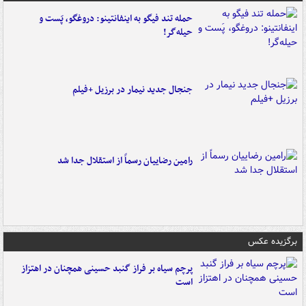
حمله تند فیگو به اینفانتینو: دروغگو، پَست‌ و
حیله‌گر!
جنجال جدید نیمار در برزیل +فیلم
رامین رضاییان رسماً از استقلال جدا شد
برگزیده عکس
پرچم سیاه بر فراز گنبد حسینی همچنان در اهتزاز
است