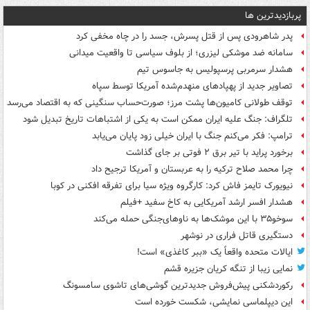
پربازدیدترین ها
پدر شاهرودی پس از قتل پسرش، جسد را در چاه مخفی کرد
سامانه ضد موشکی لیزری؛ از بلوف سیاسی تا واقعیت میدانی
هشدار سرمربی پرسپولیس به جاسوس تیم
تصاویر جدید از پهپادهای منهدم‌شده آمریکا توسط سپاه
توقف طولانی کامیون‌ها پشت مرز؛ صورت‌حساب سنگینی که به اقتصاد می‌رسد
تلگراف: جنگ علیه ایران ممکن است به یکی از اشتباهات تاریخ تبدیل شود
ترامپ: فکر می‌کنم جنگ با ایران خیلی زود پایان می‌یابد
برخورد پراید با تیر برق ۲ فوتی بر جای گذاشت
چرا محمد صلاح ترکیه را به عربستان و آمریکا ترجیح داد
نیویورک تایمز فاش کرد: کارگروه ویژه سیا برای تفرقه افکنی در کوبا
هشدار افسر ارشد آمریکایی به کاخ سفید +فیلم
سوخو۳۵ با این موشک‌ها به ناوهای‌جنگی حمله می‌کند
دستگیری قاتل فراری در نوشهر
ایالات متحده واقعاً یک «ببر کاغذی» است!
نمایی زیبا از تنگه کریان جزیره قشم
رکوردشکنی پیش‌فروش جدیدترین گوشی‌های تاشوی سامسونگ
این دیپلماسی نمایشی، شکست خورده است