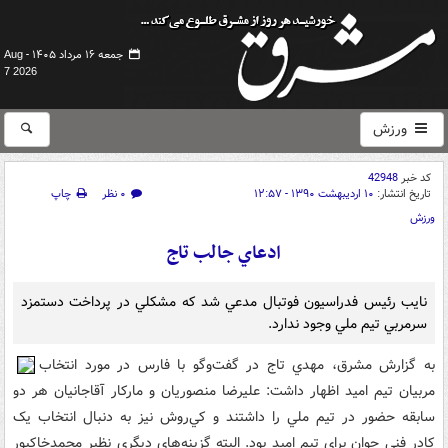
جمعه ۱۶ مرداد ۱۴۰۵ -
Aug
7 2026
ورزش
کد خبر
42948
تاریخ انتشار:
۱۰ اردیبهشت ۱۳۹۰ - ۱۲:۵۷
۰ نظر
چاپ
ورزش
ادعاي جالب تاج
نايب رئيس فدراسيون فوتبال مدعي شد که مشکلي در پرداخت دستمزد
سرمربي تيم ملي وجود ندارد.
به گزارش مشرق، مهدي تاج در گفت‌وگو با فارس در مورد انتخاب
مربيان تيم اميد اظهار داشت: عليرضا منصوريان و مارکار آقاجانيان هر دو
سابقه حضور در تيم ملي را داشتند و کي‌روش نيز به دنبال انتخاب يک
کادر فني جوان براي تيم اميد بود. البته گزينه‌هاي ديگري نظير محمدخاکپور