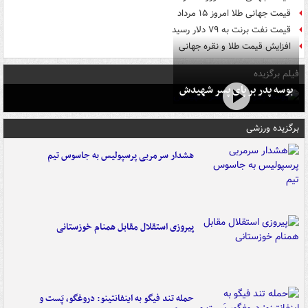
قیمت جهانی طلا امروز ۱۵ مرداد
قیمت نفت برنت به ۷۹ دلار رسید
افزایش قیمت طلا و نقره جهانی
فیلم برگزیده
بوسه‌ پدر بر پای پسر شهیدش
برگزیده ورزشی
هشدار سرمربی پرسپولیس به جاسوس تیم
پیروزی استقلال مقابل همنام خوزستانی
حمله تند فیگو به اینفانتینو: دروغگو، پَست‌ و