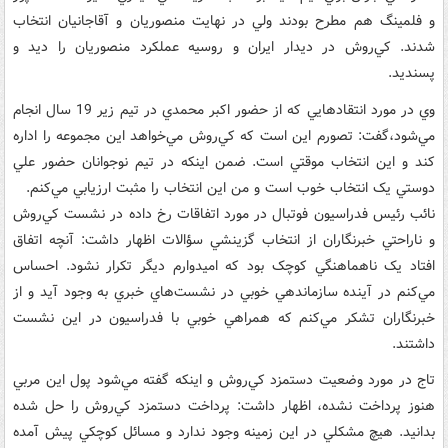
و فلمينگ هم مطرح بودند ولي در نهايت منصوريان و آقاجانيان انتخاب
شدند. کي‌روش در ديدار ايران و روسيه عملکرد منصوريان را ديد و
پسنديد.
وي در مورد انتقادهايي که از حضور اکبر محمدي در تيم زير 19 سال انجام
مي‌شود،‌گفت: تصورم اين است که کي‌روش مي‌خواهد اين مجموعه را اداره
کند و اين انتخاب موقتي است. ضمن اينکه در تيم نوجوانان حضور علي
دوستي يک انتخاب خوب است و من اين انتخاب را مثبت ارزيابي مي‌کنم.
نائب رئيس فدراسيون فوتبال در مورد اتفاقات رخ داده در نشست کي‌روش
و ناراحتي خبرنگاران از انتخاب گزينشي سؤالات اظهار داشت: آنچه اتفاق
افتاد يک ناهماهنگي کوچک بود که اميدوارم ديگر تکرار نشود. احساس
مي‌کنم در آينده سازماندهي خوبي در نشست‌هاي خبري به وجود آيد و از
خبرنگاران تشکر مي‌کنم که همراهي خوبي با فدراسيون در اين نشست
داشتند.
تاج در مورد وضعيت دستمزد کي‌روش و اينکه گفته مي‌شود پول اين مربي
هنوز پرداخت نشده، اظهار داشت: پرداخت دستمزد کي‌روش را حل شده
بدانيد. هيچ مشکلي در اين زمينه وجود ندارد و مسائل کوچکي پيش آمده