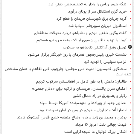
تنگه هرمز ریاض را وادار به تخفیف‌دهی نفتی کرد
خرید گران استقلال سر از یونان درآورد
گربه جریان برق شهرستان فریمان را قطع کرد
استانبول میزبان سوپرجام اسپانیا شد
گفت وگوی تلفنی مودی و نتانیاهو درباره تحولات منطقه‌ای
کوبا: با تهدید نظامی از سوی ایالات متحده روبه‌رو هستیم
توسل رفیق آرژانتینی نتانیاهو به سرکوب
نشست خبری رئیس‌جمهور همزمان با روز خبرنگار برگزار می‌شود
ترامپ سوئیس را تهدید کرد
سخنگوی کمیسیون امنیت ملی مجلس: چارچوب کلی تفاهم با عمان مشخص
شده است
طالبان: داعش را به طور کامل در افغانستان سرکوب کردیم
امضای سران پاکستان، عربستان و ترکیه برای «دفاع جمعی»
رگبار و رعدوبرق در راه شمال کشور
تصاویر جدید از پهپادهای منهدم‌شده آمریکا توسط سپاه
انصارالله: متجاوزان سعودی در یمن در امان نخواهند بود
پوتین و محمد بن زاید درباره اوضاع منطقه خلیج فارس گفت‌وگو کردند
قیمت جهانی نفت امروز ۱۶ مرداد
اشکال بزرگ فوتبال ما نتیجه‌گرایی است