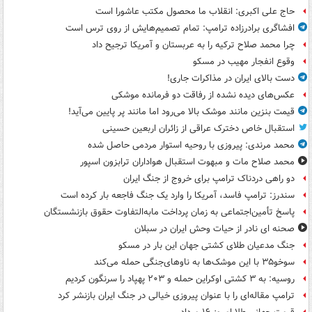
حاج علی اکبری: انقلاب ما محصول مکتب عاشورا است
افشاگری برادرزاده ترامپ: تمام تصمیم‌هایش از روی ترس است
چرا محمد صلاح ترکیه را به عربستان و آمریکا ترجیح داد
وقوع انفجار مهیب در مسکو
دست بالای ایران در مذاکرات جاری!
عکس‌های دیده نشده از رفاقت دو فرمانده‌ موشکی
قیمت بنزین مانند موشک بالا می‌رود اما مانند پر پایین می‌آید!
استقبال خاص دخترک عراقی از زائران اربعین حسینی
محمد مرندی: پیروزی با روحیه استوار مردمی حاصل شده
محمد صلاح مات و مبهوت استقبال هواداران ترابزون اسپور
دو راهی دردناک ترامپ برای خروج از جنگ ایران
سندرز: ترامپ فاسد، آمریکا را وارد یک جنگ فاجعه بار کرده است
پاسخ تأمین‌اجتماعی به زمان پرداخت مابه‌التفاوت حقوق بازنشستگان
صحنه ای نادر از حیات وحش ایران در سبلان
جنگ مدعیان طلای کشتی جهان این بار در مسکو
سوخو۳۵ با این موشک‌ها به ناوهای‌جنگی حمله می‌کند
روسیه: به ۳ کشتی اوکراین حمله و ۲۰۳ پهپاد را سرنگون کردیم
ترامپ مقاله‌ای را با عنوان پیروزی خیالی در جنگ ایران بازنشر کرد