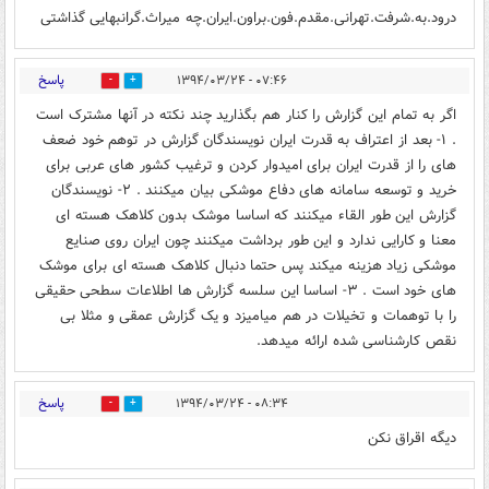
درود.به.شرفت.تهرانی.مقدم.فون.براون.ایران.چه میراث.گرانبهایی گذاشتی
پاسخ
۰۷:۴۶ - ۱۳۹۴/۰۳/۲۴
0
0
اگر به تمام این گزارش را کنار هم بگذارید چند نکته در آنها مشترک است
. ۱- بعد از اعتراف به قدرت ایران نویسندگان گزارش در توهم خود ضعف
های را از قدرت ایران برای امیدوار کردن و ترغیب کشور های عربی برای
خرید و توسعه سامانه های دفاع موشکی بیان میکنند . ۲- نویسندگان
گزارش این طور القاء میکنند که اساسا موشک بدون کلاهک هسته ای
معنا و کارایی ندارد و این طور برداشت میکنند چون ایران روی صنایع
موشکی زیاد هزینه میکند پس حتما دنبال کلاهک هسته ای برای موشک
های خود است . ۳- اساسا این سلسه گزارش ها اطلاعات سطحی حقیقی
را با توهمات و تخیلات در هم میامیزد و یک گزارش عمقی و مثلا بی
نقص کارشناسی شده ارائه میدهد.
پاسخ
۰۸:۳۴ - ۱۳۹۴/۰۳/۲۴
9
2
دیگه اقراق نکن