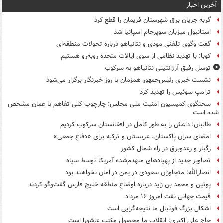
آخرین اخبار
گربه جریان برق شهرستان فریمان را قطع کرد
استانبول میزبان سوپرجام اسپانیا شد
گفت وگوی تلفنی مودی و نتانیاهو درباره تحولات منطقه‌ای
کوبا: با تهدید نظامی از سوی ایالات متحده روبه‌رو هستیم
توسل رفیق آرژانتینی نتانیاهو به سرکوب
نشست خبری رئیس‌جمهور همزمان با روز خبرنگار برگزار می‌شود
ترامپ سوئیس را تهدید کرد
سخنگوی کمیسیون امنیت ملی مجلس: چارچوب کلی تفاهم با عمان مشخص
شده است
طالبان: داعش را به طور کامل در افغانستان سرکوب کردیم
امضای سران پاکستان، عربستان و ترکیه برای «دفاع جمعی»
رگبار و رعدوبرق در راه شمال کشور
تصاویر جدید از پهپادهای منهدم‌شده آمریکا توسط سپاه
انصارالله: متجاوزان سعودی در یمن در امان نخواهند بود
پوتین و محمد بن زاید درباره اوضاع منطقه خلیج فارس گفت‌وگو کردند
قیمت جهانی نفت امروز ۱۶ مرداد
اشکال بزرگ فوتبال ما نتیجه‌گرایی است
حاج علی اکبری: انقلاب ما محصول مکتب عاشورا است