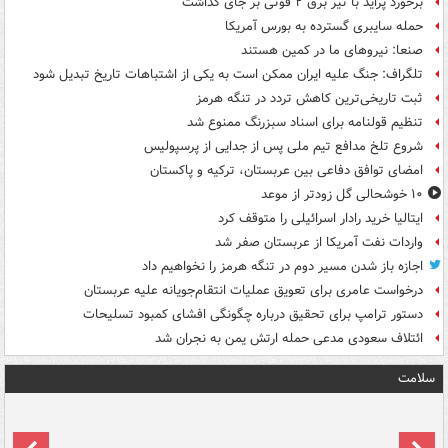
برخورد پراید با تیر برق ۲ فوتی بر جای گذاشت
حمله سایبری گسترده به بورس آمریکا
صنعا: نیروهای ما در کمین‌ هستند
تلگراف: جنگ علیه ایران ممکن است به یکی از اشتباهات تاریخ تبدیل شود
ثبت تاریخی‌ترین کاهش تردد در تنگه هرمز
تنظیم قولنامه برای اسناد سبزرنگ ممنوع شد
شروع تلخ مدافع تیم ملی پس از جدایی از پرسپولیس
امضای توافق دفاعی بین عربستان، ترکیه و پاکستان
۱۰ خوشحالی گل زودتر از موعد
ایتالیا خرید رادار اسرائیلی را متوقف کرد
واردات نفت آمریکا از عربستان صفر شد
اجازه باز شدن مسیر دوم در تنگه هرمز را نخواهیم داد
درخواست عامری برای تعویق عملیات انتقام‌جویانه علیه عربستان
دستور ترامپ برای تحقیق درباره چگونگی افشای کمبود تسلیحات
ائتلاف سعودی مدعی حمله ارتش یمن به نجران شد
سلامت
ت