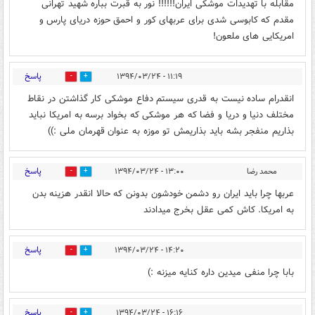
مقابله با تهدیدات موشکی ایران!!!!!! نور به قبرت بباره شهید تهرانی
مقدم که کابوسی شدی برای عربهای کور و احمق حوزه دریای پارس و
امریکایی های ملعون!
پاسخ
۱۱:۱۹ - ۱۳۹۴/۰۳/۲۴
0
0
انقدرام ساده نیست به قدری سیستم دفاع موشکی کار گذاشتن در نقاط
مختلف دنیا و دریا و فضا که هر موشکی که بخواد برسه به امریکا نباید
بذاریم منفجر بشه باید بذاریمش تو موزه به عنوان قهرمان ملی :))
پاسخ
محمد رضا
۱۳:۰۰ - ۱۳۹۴/۰۳/۲۴
0
1
عربها چرا باید ایران رو دشمن خودشون بدونن که حالا انقدر هزینه بدن
به امریکا. کاش کمی عقل بخرج میدادند
پاسخ
۱۴:۲۰ - ۱۳۹۴/۰۳/۲۴
0
1
بابا چرا منفی میدین داره کنایه میزنه :)
پاسخ
۱۶:۱۶ - ۱۳۹۴/۰۳/۲۴
0
0