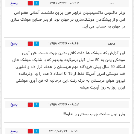
پاسخ
ممد
۰۹:۴۳ - ۱۳۹۴/۰۳/۲۴
0
2
ورنر ماگنوس ماکسیمیلیان فرایهر فون براون ‏دانشمند آلمانی عضو اس
اس و از پیشگامان موشک‌سازی در جهان بود. او پدر صنایع موشک سازی
در جهان به حساب می آید.
پاسخ
محمد
۰۹:۴۴ - ۱۳۹۴/۰۳/۲۴
0
1
این گزارش که موشک ها دقت کافی ندارن چرت هست .فن آوری
موشکی یمن به 50 سال قبل برمیگرده ودیدیم که با شلیک موشک های
اسکاد 50 سال پیش فرودگاه مهم عربستان را هدف قرار داد و فناوری
ضد موشکی امروز آمریکا فقط از 15 تا اسکاد 3 عدد را زد .وفرمانده
نیروی هوای عربستان به درک رفت .این درحالیه که فن آوری موشکی
ایران روز به روز آپدیت میشه
پاسخ
۰۹:۵۳ - ۱۳۹۴/۰۳/۲۴
2
0
ولی توان ساخت چوب بستنی را نداره!!!
پاسخ
۱۰:۰۶ - ۱۳۹۴/۰۳/۲۴
0
0