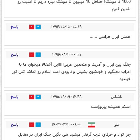
1000 تا موشک! حداقل 10 میلیون تا موشک نیازه داریم تا امنیت رو
تامین کنیم
پاسخ
۰۵:۴۹ - ۱۳۹۴/۰۵/۱۵
0
0
همش ایران هراسی ......
پاسخ
۰۱:۲۱ - ۱۳۹۴/۰۸/۱۲
0
0
جنگ بین ایران و آمریکا و متحدین عربی!!!!این آشغالا میخوان ما با
اعراب بجنگیم و خودشون بشینن و نابودی امت اسلام رو تماشا کنن کور
خوندید
پاسخ
ناشناس
۱۲:۴۸ - ۱۳۹۵/۰۸/۰۹
1
0
اسلام همیشه پیروزاست
پاسخ
علی
۰۹:۰۰ - ۱۴۰۳/۰۳/۱۱
0
0
چرا تو دام حرفای غرب گرفتار میشید هی نگین جنگ ایران در مقابل