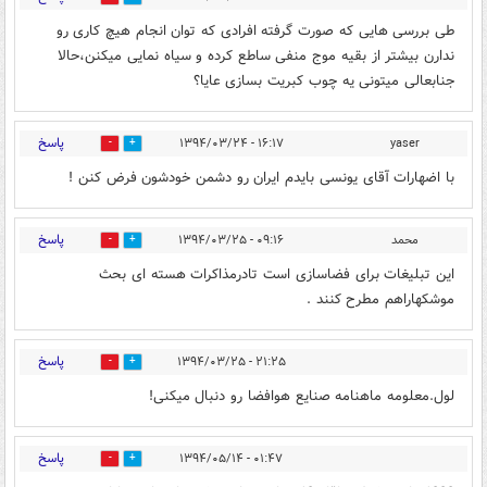
طی بررسی هایی که صورت گرفته افرادی که توان انجام هیچ کاری رو
ندارن بیشتر از بقیه موج منفی ساطع کرده و سیاه نمایی میکنن،حالا
جنابعالی میتونی یه چوب کبریت بسازی عایا؟
پاسخ
۱۶:۱۷ - ۱۳۹۴/۰۳/۲۴
yaser
0
0
با اضهارات آقای یونسی بایدم ایران رو دشمن خودشون فرض کنن !
پاسخ
محمد
۰۹:۱۶ - ۱۳۹۴/۰۳/۲۵
0
0
این تبلیغات برای فضاسازی است تادرمذاکرات هسته ای بحث
موشکهاراهم مطرح کنند .
پاسخ
۲۱:۲۵ - ۱۳۹۴/۰۳/۲۵
0
0
لول.معلومه ماهنامه صنایع هوافضا رو دنبال میکنی!
پاسخ
۰۱:۴۷ - ۱۳۹۴/۰۵/۱۴
0
2