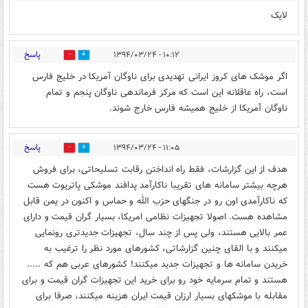
لایک
پاسخ
۱۰:۱۲ - ۱۳۹۴/۰۳/۲۴
0
1
اگر موشک های کروز ایرانی تهدیدی برای ناوگان آمریکا در خلیج فارس
است، راه عاقلانه این است که مرکز فرماندهی ناوگان پنجم و تمام
ناوگان آمریکا از خلیج همیشه فارس خارج شوند.
پاسخ
۱۱:۰۵ - ۱۳۹۴/۰۳/۲۴
0
1
هدف از این گزارشات، فقط راه انداختن رقابت تسلیحاتی، برای فروش
هرچه بیشتر سامانه های تقریبا ناکارآمد پدافند موشکی پاتریوت هست
که ناکارآمدی اون رو در جنگهای حزب الله و حماس و اکنون در یمن قابل
مشاهده هست. اصولا تجهیزات نظامی امریکا، بسیار گران قیمت و دارای
عمر بالایی هستند، ولی پس از چند سال، تجهیزات جدیدتری رونمایی
میکنند و با القای چنین گزارشاتی، کشورهای مورد نظر را ترغیب به
خریدن سامانه ها و تجهیزات جدید میکنند! کشورهای عربی هم که .....
هستند و تمام سرمایه خود رو برای خرید این تجهیزات گران قیمت و برای
مقابله با موشکهای بسیار ارزان قیمت ایران هزینه میکنند، صرفا برای