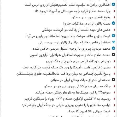
افشاگری برادرزاده ترامپ: تمام تصمیم‌هایش از روی ترس است
چرا محمد صلاح ترکیه را به عربستان و آمریکا ترجیح داد
وقوع انفجار مهیب در مسکو
دست بالای ایران در مذاکرات جاری!
عکس‌های دیده نشده از رفاقت دو فرمانده‌ موشکی
قیمت بنزین مانند موشک بالا می‌رود اما مانند پر پایین می‌آید!
استقبال خاص دخترک عراقی از زائران اربعین حسینی
محمد مرندی: پیروزی با روحیه استوار مردمی حاصل شده
محمد صلاح مات و مبهوت استقبال هواداران ترابزون اسپور
دو راهی دردناک ترامپ برای خروج از جنگ ایران
سندرز: ترامپ فاسد، آمریکا را وارد یک جنگ فاجعه بار کرده است
پاسخ تأمین‌اجتماعی به زمان پرداخت مابه‌التفاوت حقوق بازنشستگان
صحنه ای نادر از حیات وحش ایران در سبلان
جنگ مدعیان طلای کشتی جهان این بار در مسکو
سوخو۳۵ با این موشک‌ها به ناوهای‌جنگی حمله می‌کند
روسیه: به ۳ کشتی اوکراین حمله و ۲۰۳ پهپاد را سرنگون کردیم
ترامپ مقاله‌ای را با عنوان پیروزی خیالی در جنگ ایران بازنشر کرد
قیمت جهانی طلا امروز ۱۶ مرداد