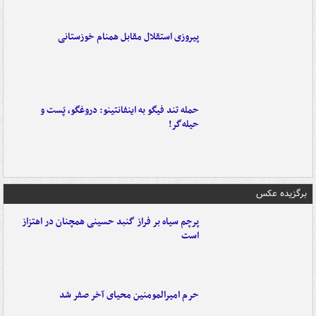
پیروزی استقلال مقابل همنام خوزستانی
حمله تند فیگو به اینفانتینو: دروغگو، پَست‌ و
حیله‌گر!
برگزیده عکس
پرچم سیاه بر فراز گنبد حسینی همچنان در اهتزاز
است
حرم امیرالمومنین محیای آخر صفر شد