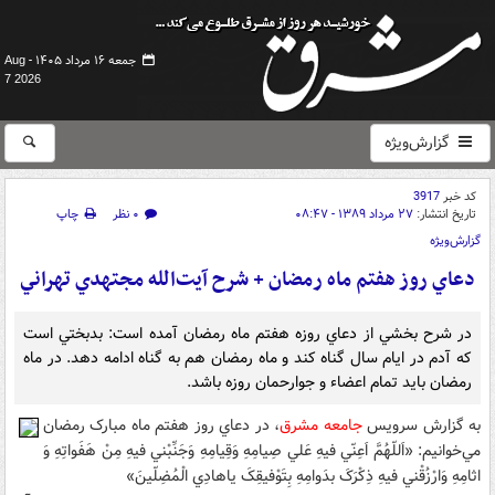
جمعه ۱۶ مرداد ۱۴۰۵ -
Aug
7 2026
گزارش‌ویژه
کد خبر
3917
تاریخ انتشار:
۲۷ مرداد ۱۳۸۹ - ۰۸:۴۷
۰ نظر
چاپ
گزارش‌ویژه
دعاي روز هفتم ماه رمضان + شرح آيت‌الله مجتهدي تهراني
در شرح بخشي از دعاي روزه هفتم ماه رمضان آمده است: بدبختي است
که آدم در ايام سال گناه کند و ماه رمضان هم به گناه ادامه دهد. در ماه
رمضان بايد تمام اعضاء و جوارحمان روزه باشد.
به گزارش سرويس
جامعه
مشرق
، در دعاي روز هفتم ماه مبارک رمضان
مي‌خوانيم: «اَللّهُمَّ اَعِنّي فيهِ عَلي صِيامِهِ وَقِيامِهِ وَجَنِّبْني فيهِ مِنْ هَفَواتِهِ وَ
اثامِهِ وَارْزُقْني فيهِ ذِکْرَکَ بدَوامِهِ بِتَوْفيقِکَ يا‌هادِي الْمُضِلّينَ»