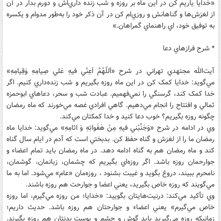
«خدايا ياريم کن در اين ماه بر روزه و شب زنده داري‌اش و دورم بدار در آن
از لغزش‌ها و گناهانش و روزي‌ام کن در آن ذکر خود را به‌طور مدوام و يکسره
به توفيق خود، اي راهنماي گمراهان.»
* شرح فرازهاي دعا
آيت‌الله مجتهدي تهراني در شرح «اَللّهُمَّ اَعِنّي فيهِ عَلي صِيامِهِ وَقِيامِهِ»
مي‌گويد: خدايا کمک کن در اين ماه روزه بگيريم و شب زنده‌داري کنيم. اگر
خدا کمک کند، گرسنگي را نمي‌فهميم. عبادت شب و سحر، دعاهاي ابوحمزه
ثمالي و افتتاح را انجام مي‌دهيم. گاهي افرادي غصه مي‌خورند که ماه رمضان
چگونه روزه بگيريم؟ خوب دعا کنيد و خدا کمکتان مي‌کند.
وي در ادامه در شرح «وَجَنِّبْني فيهِ مِنْ هَفَواتِهِ وَ اثامِهِ» مي‌گويد: خدايا ماه
رمضان ما را از لغزش و گناه حفظ کن. بدبختي است که آدم در ايام سال گناه
کند و ماه رمضان هم به گناه ادامه دهد. در ماه رمضان بايد تمام اعضاء و
جوارحمان روزه باشد. اگر روزه‌اي بگيريم که چشمان، زبانمان، گوشمان،
نامحرم ببيند، دروغ بگويد و غيبت بشنود ، روزه‌مان «عام» مي‌شود. اما به ما
مي‌گويند که روزه خاص بگيريد، يعني اعضا و جوارحت هم روزه باشند.
وي تأکيد مي‌کند: درنيت‌هايتان بگوييد: «خدايا؛ من روزه مي‌گيرم، اما روزه
خاص مي‌گيرم» يعني اعضاء و جوارحتان هم روزه باشد. حديث داريم؛
زمانيکه روزه مي‌گيريد بايد گوش و چشم و پوست بدنتان هم روزه بگيرند.