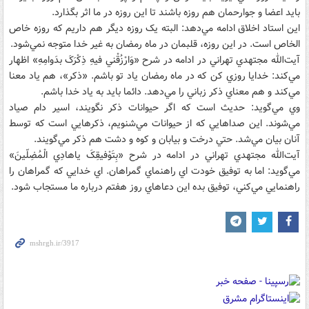
بايد اعضا و جوارحمان هم روزه باشند تا اين روزه در ما اثر بگذارد.
اين استاد اخلاق ادامه مي‌دهد: البته يک روزه ديگر هم داريم که روزه خاص
الخاص است. در اين روزه، قلبمان در ماه رمضان به غير خدا متوجه نمي‌شود.
آيت‌الله مجتهدي تهراني در ادامه در شرح «وَارْزُقْني فيهِ ذِکْرَکَ بدَوامِهِ» اظهار
مي‌کند: خدايا روزي کن که در ماه رمضان ياد تو باشم. «ذکر»، هم ياد معنا
مي‌کند و هم معناي ذکر زباني را مي‌دهد. دائما بايد به ياد خدا باشم.
وي مي‌گويد: حديث است که اگر حيوانات ذکر نگويند، اسير دام صياد
مي‌شوند. اين صداهايي که از حيوانات مي‌شنويم، ذکرهايي است که توسط
آنان بيان مي‌شد. حتي درخت و بيابان و کوه و دشت هم ذکر مي‌گويند.
آيت‌الله مجتهدي تهراني در ادامه در شرح «بِتَوْفيقِکَ يا‌هادِي الْمُضِلّينَ»
مي‌گويد: اما به توفيق خودت اي راهنماي گمراهان. اي خدايي که گمراهان را
راهنمايي مي‌کني، توفيق بده اين دعاهاي روز هفتم درباره ما مستجاب شود.