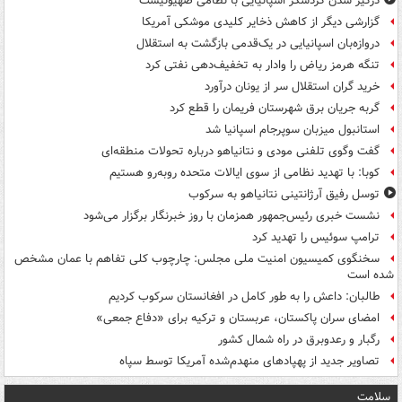
درگیر شدن گردشگر اسپانیایی با نظامی صهیونیست
گزارشی دیگر از کاهش ذخایر کلیدی موشکی آمریکا
دروازه‌بان اسپانیایی در یک‌قدمی بازگشت به استقلال
تنگه هرمز ریاض را وادار به تخفیف‌دهی نفتی کرد
خرید گران استقلال سر از یونان درآورد
گربه جریان برق شهرستان فریمان را قطع کرد
استانبول میزبان سوپرجام اسپانیا شد
گفت وگوی تلفنی مودی و نتانیاهو درباره تحولات منطقه‌ای
کوبا: با تهدید نظامی از سوی ایالات متحده روبه‌رو هستیم
توسل رفیق آرژانتینی نتانیاهو به سرکوب
نشست خبری رئیس‌جمهور همزمان با روز خبرنگار برگزار می‌شود
ترامپ سوئیس را تهدید کرد
سخنگوی کمیسیون امنیت ملی مجلس: چارچوب کلی تفاهم با عمان مشخص
شده است
طالبان: داعش را به طور کامل در افغانستان سرکوب کردیم
امضای سران پاکستان، عربستان و ترکیه برای «دفاع جمعی»
رگبار و رعدوبرق در راه شمال کشور
تصاویر جدید از پهپادهای منهدم‌شده آمریکا توسط سپاه
سلامت