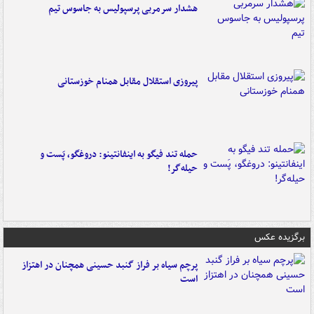
هشدار سرمربی پرسپولیس به جاسوس تیم
پیروزی استقلال مقابل همنام خوزستانی
حمله تند فیگو به اینفانتینو: دروغگو، پَست‌ و
حیله‌گر!
برگزیده عکس
پرچم سیاه بر فراز گنبد حسینی همچنان در اهتزاز
است