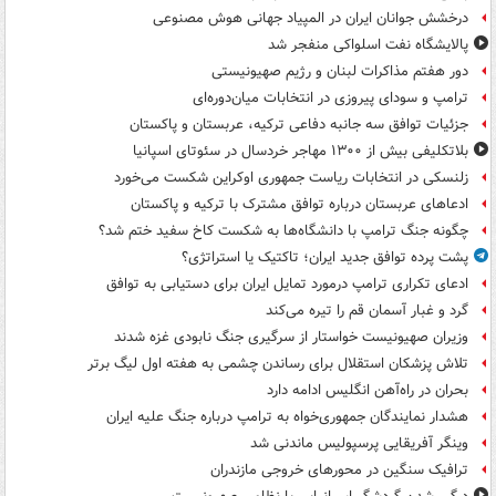
درخشش جوانان ایران در المپیاد جهانی هوش مصنوعی
پالایشگاه نفت اسلواکی منفجر شد
دور هفتم مذاکرات لبنان و رژیم صهیونیستی
ترامپ و سودای پیروزی در انتخابات میان‌دوره‌ای
جزئیات توافق سه جانبه دفاعی ترکیه، عربستان و پاکستان
بلاتکلیفی بیش از ۱۳۰۰ مهاجر خردسال در سئوتای اسپانیا
زلنسکی در انتخابات ریاست جمهوری اوکراین شکست می‌خورد
ادعاهای عربستان درباره توافق مشترک با ترکیه و پاکستان
چگونه جنگ ترامپ با دانشگاه‌ها به شکست کاخ سفید ختم شد؟
پشت پرده توافق جدید ایران؛ تاکتیک یا استراتژی؟
ادعای تکراری ترامپ درمورد تمایل ایران برای دستیابی به توافق
گرد و غبار آسمان قم را تیره می‌کند
وزیران صهیونیست خواستار از سرگیری جنگ نابودی غزه شدند
تلاش پزشکان استقلال برای رساندن چشمی به هفته اول لیگ برتر
بحران در راه‌آهن انگلیس ادامه دارد
هشدار نمایندگان جمهوری‌خواه به ترامپ درباره جنگ علیه ایران
وینگر آفریقایی پرسپولیس ماندنی شد
ترافیک سنگین در محورهای خروجی مازندران