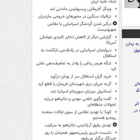
جنگ علیه ایران
وینگر آفریقایی پرسپولیس ماندنی شد
ترافیک سنگین در محورهای خروجی مازندران
درگیر شدن گردشگر اسپانیایی با نظامی
صهیونیست
گزارشی دیگر از کاهش ذخایر کلیدی موشکی
آمریکا
دروازه‌بان اسپانیایی در یک‌قدمی بازگشت به
استقلال
تنگه هرمز ریاض را وادار به تخفیف‌دهی نفتی
کرد
خرید گران استقلال سر از یونان درآورد
مان
گربه جریان برق شهرستان فریمان را قطع کرد
وق
استانبول میزبان سوپرجام اسپانیا شد
گفت وگوی تلفنی مودی و نتانیاهو درباره
تحولات منطقه‌ای
کوبا: با تهدید نظامی از سوی ایالات متحده
روبه‌رو هستیم
توسل رفیق آرژانتینی نتانیاهو به سرکوب
نشست خبری رئیس‌جمهور همزمان با روز
خبرنگار برگزار می‌شود