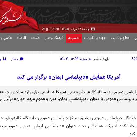
جمعه ۱۶ مرداد ۱۴۰۵ -
Aug 7 2026
ی
دفاع و امنیت
جهاد و مقاومت
حسینیه
فرهنگ و هنر
جامعه
اقتصاد
عکس و ف
32
تاریخ انتشار:
۱۰ اسفند ۱۳۸۹ - ۱۴:۰۲
۰ نظر
چ
آمريکا همايش «ديپلماسي ايمان» برگزار مي کند
پلماسي عمومي دانشگاه کاليفرنياي جنوبي آمريکا همايشي براي وارد ساختن جامعه
ر ديپلماسي عمومي با عنوان «ديپلماسي ايمان: دين و عموم مردم جهان» برگزار برگ
خبرنگار ديپلماسي عمومي مشرق، مرکز ديپلماسي عمومي دانشگاه کاليفرنياي جن
ر دانشکده آننبرگ، همايشي تحت عنوان «ديپلماسي ايمان: دين و عموم مرد
 کند.