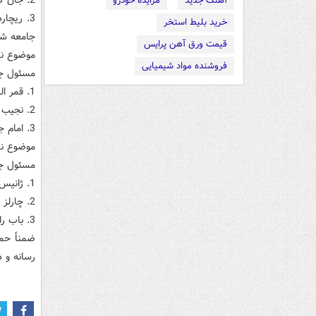
2. جان کارلسون، استاد و معاون مرکز مطالعات دين و درگيري دانشگاه دولتي آريزونا
آهنگ جدید
مزایده خودرو
3. ريچا
خرید بلیط استخر
جامعه شن
قیمت ورق آهن پرایس
موضوع نش
فروشنده مواد شیمیایی
مسئول جلس
1. قمر الهدي، عضو ارشد برنامه مرکز نوآوري دين و صلح، موئسسه صلح آمريکا
2. نجيب سيد ميلر، استاديار و مشاور ارشد روابط مسلمانان در دانشکه الهيات کلرمانت
3. امام جهاد ترک، رئيس مرکز اسلامي امور ديني دانشگاه کاليفرنياي جنوبي
موضوع نش
مسئول جل
1. ژانيس کامنير رزنيک، موئسس و رئيس ديده بان جهاني يهود
2. چارلز راندال پل، موئسس و رئيس بنياد ديپلماسي بين الاديان
3. باب رابرتز پسر، موئسس و پيشواي ارشد کليساي نورث وود
ضمناً حم
رسانه و د