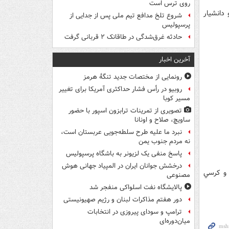
روی ترس است
دانشيار
شروع تلخ مدافع تیم ملی پس از جدایی از
پرسپولیس
حادثه غرق‌شدگی در طاقانک ۲ قربانی گرفت
آخرین اخبار
رونمایی از مختصات جدید تنگۀ هرمز
روبیو در رأس فشار حداکثری آمریکا برای تغییر
مسیر کوبا
تصویری از تمرینات ترابزون اسپور با حضور
ساویچ، صلاح و اونانا
نبرد ما علیه طرح سلطه‌جویی عربستان است،
نه مردم جنوب یمن
پاسخ منفی یک لزیونر به باشگاه پرسپولیس
درخشش جوانان ایران در المپیاد جهانی هوش
 و کرسي
مصنوعی
پالایشگاه نفت اسلواکی منفجر شد
دور هفتم مذاکرات لبنان و رژیم صهیونیستی
ترامپ و سودای پیروزی در انتخابات
میان‌دوره‌ای