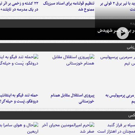
برخورد پراید با تیر برق ۲ فوتی بر
تنظیم قولنامه برای اسناد سبزرنگ
۲۲ کشته و زخمی بر اثر ت
شت
ممنوع شد
در یک مدرسه در تایلند+ 
ده
در بر پای پسر شهیدش
رزشی
ربی پرسپولیس به
پیروزی استقلال مقابل همنام
حمله تند فیگو به اینفانتین
م
خوزستانی
دروغگو، پَست‌ و حیله‌گر!
عکس