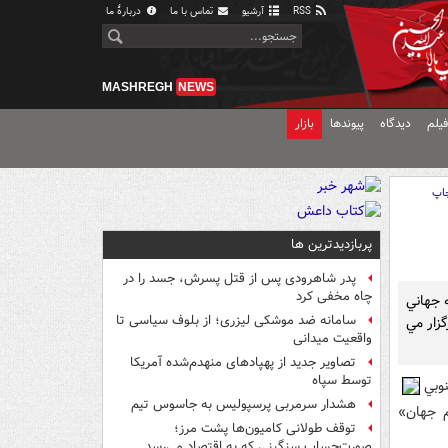
RSS
آرشیو
تماس با ما
دربارهٔ ما
MASHREGH
NEWS
یلم
دیدگاه
پیوندها
بازار
اپ
پربازدیدترین ها
پدر شاهرودی پس از قتل پسرش، جسد را در
چاه مخفی کرد
 جهاني
سامانه ضد موشکی لیزری؛ از بلوف سیاسی تا
زار مي
واقعیت میدانی
تصاویر جدید از پهپادهای منهدم‌شده آمریکا
توسط سپاه
وبي
هشدار سرمربی پرسپولیس به جاسوس تیم
م جهان»
توقف طولانی کامیون‌ها پشت مرز؛
صورت‌حساب سنگینی که به اقتصاد می‌رسد