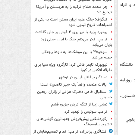
 شود و افراد
چرا محمد صلاح ترکیه را به عربستان و آمریکا
ترجیح داد
تلگراف: جنگ علیه ایران ممکن است به یکی از
اشتباهات تاریخ تبدیل شود
برخورد پراید با تیر برق ۲ فوتی بر جای گذاشت
ترامپ: فکر می‌کنم جنگ با ایران خیلی زود
پایان می‌یابد
سوخو۳۵ با این موشک‌ها به ناوهای‌جنگی
حمله می‌کند
دانشگاه
نیویورک تایمز فاش کرد: کارگروه ویژه سیا برای
تفرقه افکنی در کوبا
دستگیری قاتل فراری در نوشهر
روزنامه
ایالات متحده واقعاً یک «ببر کاغذی» است!
استقبال خاص دخترک عراقی از زائران اربعین
انستون،
حسینی
نمایی زیبا از تنگه کریان جزیره قشم
ترامپ سوئیس را تهدید کرد
نوبي
رکوردشکنی پیش‌فروش جدیدترین گوشی‌های
تاشوی سامسونگ
افشاگری برادرزاده ترامپ: تمام تصمیم‌هایش از