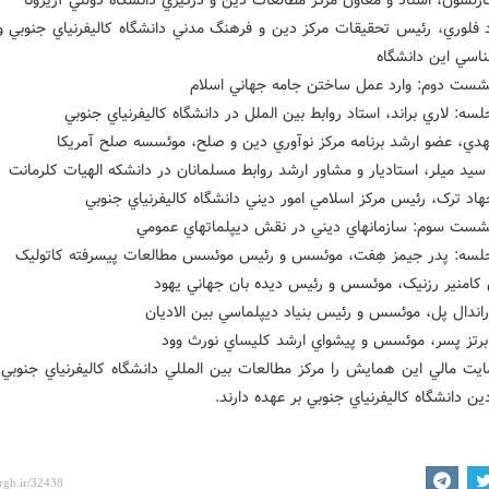
رد فلوري، رئيس تحقيقات مرکز دين و فرهنگ مدني دانشگاه کاليفرنياي جنوبي و 
اسي اين دانشگاه
ست دوم: وارد عمل ساختن جامه جهاني اسلام
ه: لاري براند، استاد روابط بين الملل در دانشگاه کاليفرنياي جنوبي
ست سوم: سازمانهاي ديني در نقش ديپلماتهاي عمومي
سه: پدر جيمز هِفت، موئسس و رئيس موئسس مطالعات پيسرفته کاتوليک
ايت مالي اين همايش را مرکز مطالعات بين المللي دانشگاه کاليفرنياي جنوبي
ين دانشگاه کاليفرنياي جنوبي بر عهده دارند.