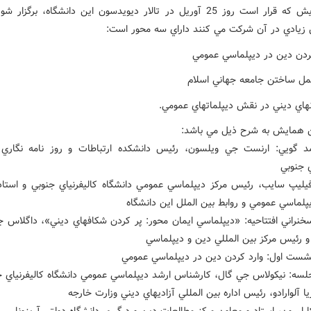
اين همايش که قرار است روز 25 آوريل در تالار ديويدسون اين دانشگاه، برگزار
يادي در آن شرکت مي کنند داراي سه محور است:
ين همايش به شرح ذيل مي باشد:
گويي: ارنست جي ويلسون، رئيس دانشکده ارتباطات و روز نامه نگاري 
ي جنوبي
فيليپ سايب، رئيس مرکز ديپلماسي عمومي دانشگاه کاليفرنياي جنوبي و استاد 
پلماسي عمومي و روابط بين الملل اين دانشگاه
نراني افتتاحيه: «ديپلماسي ايمان محور: پر کردن شکافهاي ديني»، داگلاس ج
رئيس مرکز بين المللي دين و ديپلماسي
ست اول: وارد کردن دين در ديپلماسي عمومي
سه: نيکولاس جي گال، کارشناس ارشد ديپلماسي عمومي دانشگاه کاليفرنياي ج