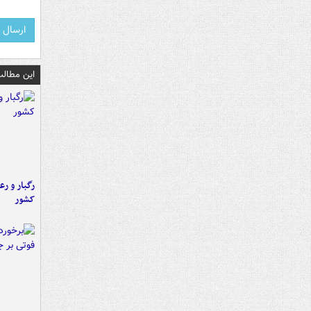
این مطالب
رگبار و رع
کشور