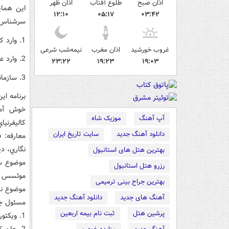
اذان صبح
طلوع آفتاب
اذان ظهر
۱۲:۱۰
۰۵:۱۷
۰۳:۴۲
سرشناس ز
1. وارد کردن دين در ديپلماسي عمومي
غروب خورشید
اذان مغرب
نیمه‌شب شرعی
2. وارد عمل ساختن جامعه جهاني اسلام
۲۳:۲۲
۱۹:۲۳
۱۹:۰۳
3. سازمانهاي ديني در نقش ديپلماتهاي عمومي.
برنامه ا
خوش آمد 
آپ آهنگ
موزیک شاه
کاليفرنيا
دانلود آهنگ جدید
سایت تاریخ ایران
معارفه: 
نگاري، دي
بهترین هتل های استانبول
موضوع سخ
رزرو هتل استانبول
موئسس و 
بهترین جراح بینی ترمیمی
موضوع نش
آهنگ های جدید
دانلود آهنگ جدید
مسئول جل
پرشین هتل
ثبت نام بیمه اربعین
1. ويکتوريا آلوارادو، رئيس اداره بين المللي آزاديهاي ديني وزارت خارجه