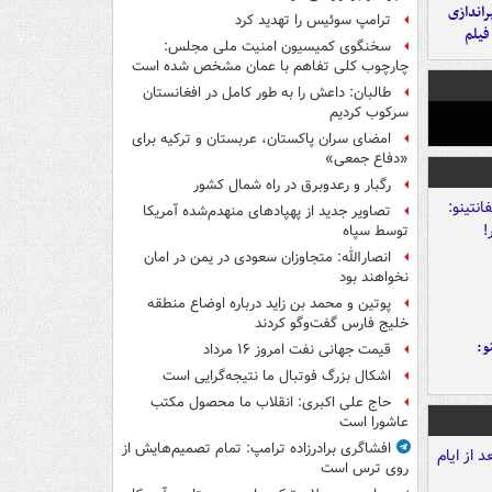
یراندازی
ترامپ سوئیس را تهدید کرد
فیلم
سخنگوی کمیسیون امنیت ملی مجلس:
چارچوب کلی تفاهم با عمان مشخص شده است
طالبان: داعش را به طور کامل در افغانستان
سرکوب کردیم
امضای سران پاکستان، عربستان و ترکیه برای
«دفاع جمعی»
رگبار و رعدوبرق در راه شمال کشور
تصاویر جدید از پهپادهای منهدم‌شده آمریکا
توسط سپاه
انصارالله: متجاوزان سعودی در یمن در امان
نخواهند بود
پوتین و محمد بن زاید درباره اوضاع منطقه
خلیج فارس گفت‌وگو کردند
و:
قیمت جهانی نفت امروز ۱۶ مرداد
اشکال بزرگ فوتبال ما نتیجه‌گرایی است
حاج علی اکبری: انقلاب ما محصول مکتب
عاشورا است
افشاگری برادرزاده ترامپ: تمام تصمیم‌هایش از
روی ترس است