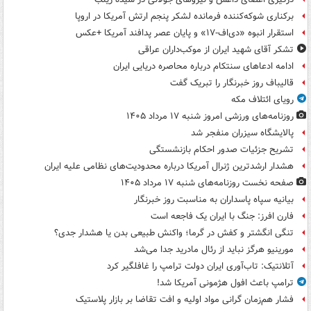
برکناری شوکه‌کننده فرمانده لشکر پنجم ارتش آمریکا در اروپا
استقرار انبوه «دی‌اف‑۱۷» و پایان عصر پدافند آمریکا +عکس
تشکر آقای شهید ایران از موکب‌داران عراقی
ادامه ادعاهای سنتکام درباره محاصره دریایی ایران
قالیباف روز خبرنگار را تبریک گفت
رویای ائتلاف مکه
روزنامه‌های ورزشی امروز ‌شنبه ۱۷ مرداد ۱۴۰۵
پالایشگاه سیزران منفجر شد
تشریح جزئیات صدور احکام بازنشستگی
هشدار ارشدترین ژنرال آمریکا درباره محدودیت‌های نظامی علیه ایران
صفحه نخست روزنامه‌های شنبه ۱۷ مرداد ۱۴۰۵
بیانیه سپاه پاسداران به مناسبت روز خبرنگار
فارن افرز: جنگ با ایران یک فاجعه است
تنگی انگشتر و کفش در گرما؛ واکنش طبیعی بدن یا هشدار جدی؟
مورینیو هرگز نباید از رئال مادرید جدا می‌شد
آتلانتیک: تاب‌آوری ایران دولت ترامپ را غافلگیر کرد
ترامپ باعث افول هژمونی آمریکا شد!
فشار هم‌زمان گرانی مواد اولیه و افت تقاضا بر بازار پلاستیک