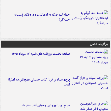
حمله تند فیگو به اینفانتینو: دروغگو، پَست‌ و
حیله‌گر!
برگزیده عکس
صفحه نخست روزنامه‌های شنبه ۱۷ مرداد ۱۴۰۵
پرچم سیاه بر فراز گنبد حسینی همچنان در اهتزاز
است
حرم امیرالمومنین محیای آخر صفر شد