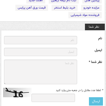
پرشین هتل
ثبت نام بیمه اربعین
آهنگ جدید
مزایده خودرو
خرید بلیط استخر
قیمت ورق آهن پرایس
فروشنده مواد شیمیایی
نظر شما
نام
ایمیل
نظر شما *
*
لطفا عدد مقابل را در جعبه متن وارد کنید