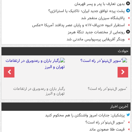
بدون تعارف با پدر و پسر قهرمان
پشت پرده توافق جدید ایران؛ تاکتیک یا استراتژی؟
پالایشگاه سیزران منفجر شد
استقرار انبوه «دی‌اف‑۱۷» و پایان عصر پدافند آمریکا +عکس
رونمایی از مختصات جدید تنگۀ هرمز
وینگر آفریقایی پرسپولیس ماندنی شد
حوادث
"سوپر ال‌نینو"در راه است؟
رگبار باران و رعدوبرق در ارتفاعات
تهران و البرز
زن
آخرین اخبار
پزشکیان: جنایات امروز واشنگتن را هم محکوم کنید
"سوپر ال‌نینو"در راه است؟
قیمت طلا صعودی ماند