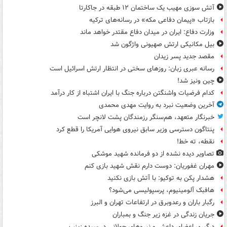
آتش سوزی مهیب یک ساختمان ۱۲ طبقه در جاکارتا
بازتاب «پیمان دفاعی مکه» در رسانه‌های ترکیه
وزارت دفاع: ایران در میدان دفاع مقتدر خواهد ماند
بیل مکانیکی ارتش صهیونی واژگون شد
مقصد جدید پسر زیدان
رسانه عبری زبان: روزهای سختی در انتظار ارتش اسرائیل است
چین ونیز شد!
کدام فرضیات واشنگتن درباره جنگ با ایران اشتباه از کار درآمد
آخرین وضعیت نبرد به روایت مهدی محمدی
خبرنگار متعهد، هم‌سنگر رزمندگان پشت لانچر است
پنتاگون دسترسی وزیر سابق نیروی هوایی آمریکا را قطع کرد
نقطه، ته خط!
تصاویر دیده‌ نشده از دو فرمانده شهید موشکی
مهران غفوریان: دوست دارم نقش شهید بازی کنم
هشدار پکن به توکیو: با آتش بازی نکنید
هافبک آلومینیوم، پرسپولیسی می‌شود؟
رگبار باران و رعدوبرق در ارتفاعات تهران و البرز
جریان زندگی در غزه زیر جنگ و بمباران
درگیری اعضای داعش و نیروهای جولانی در سیده زینب