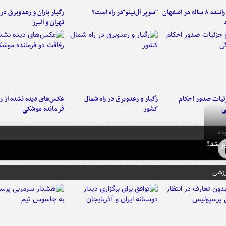
کامیون با راننده ۸ ساله در اصفهان
"سوپر ال‌نینو"در راه است؟
رگبار باران و رعدوبرق در 
تهران و البرز
ئیات صدور احکام
رگبار و رعدوبرق در راه شمال
عکس‌های دیده نشده از ر
ی
کشور
فرمانده‌ موشکی
ده
ز شد!
رزشی