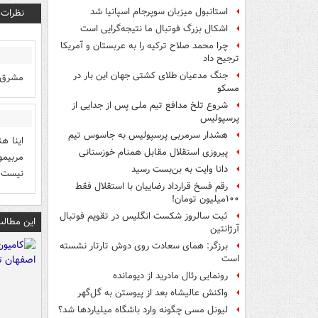
استانبول میزبان سوپرجام اسپانیا شد
نظرات
اشکال بزرگ فوتبال ما نتیجه‌گرایی است
چرا محمد صلاح ترکیه را به عربستان و آمریکا
ترجیح داد
جنگ مدعیان طلای کشتی جهان این بار در
مشرق گ
مسکو
شروع تلخ مدافع تیم ملی پس از جدایی از
پرسپولیس
هشدار سرمربی پرسپولیس به جاسوس تیم
پیروزی استقلال مقابل همنام خوزستانی
دانا وایت به بن‌بست رسید
نيست. 
رقم فسخ قرارداد رضاییان با استقلال فقط
۱۰۰میلیون تومان!
ثبت سالروز شکست انگلیس در تقویم فوتبال
این مطالب
آرژانتین
برزگر: همای سعادت روی دوش تارتار نشسته
است
رونمایی رئال مادرید از دیومانده
واکنش عالیشاه بعد از پیوستن به گل‌گهر
لیونل مسی چگونه وارد باشگاه میلیاردها شد؟