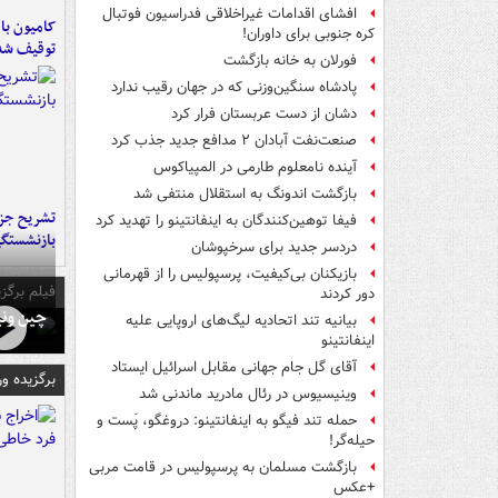
افشای اقدامات غیراخلاقی فدراسیون فوتبال
کره جنوبی برای داوران!
توقیف شد
فورلان به خانه بازگشت
پادشاه سنگین‌وزنی که در جهان رقیب ندارد
دشان از دست عربستان فرار کرد
صنعت‌نفت آبادان ۲ مدافع جدید جذب کرد
آینده نامعلوم طارمی در المپیاکوس
بازگشت اندونگ به استقلال منتفی شد
تشریح جز
فیفا توهین‌کنندگان به اینفانتینو را تهدید کرد
بازنشستگ
دردسر جدید برای سرخپوشان
بازیکنان بی‌کیفیت، پرسپولیس را از قهرمانی
فیلم برگزی
دور کردند
چین ونی
بیانیه تند اتحادیه لیگ‌های اروپایی علیه
اینفانتینو
آقای گل جام جهانی مقابل اسرائیل ایستاد
برگزیده و
وینیسیوس در رئال مادرید ماندنی شد
حمله تند فیگو به اینفانتینو: دروغگو، پَست‌ و
حیله‌گر!
بازگشت مسلمان به پرسپولیس در قامت مربی
+عکس