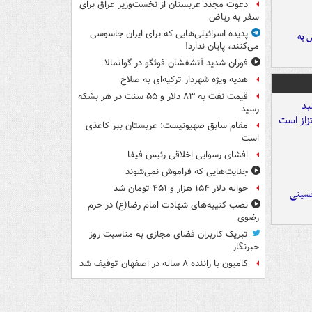
دعوت مجدد عربستان از نخست‌وزیر عراق برای
سفر به ریاض
پدیده اسرائیلی‌هایی که برای ایران جاسوسی
 به
می‌کنند، پایان ندارد!
فوران شدید آتشفشان فوئگو در گواتمالا
هدیه ویژه شهردار ترکیه‌ای به صلاح
قیمت نفت به ۸۳ دلار و ۵۵ سنت در هر بشکه
رسید
مقام سابق صهیونیست: عربستان ببر کاغذی
است
افشای رسوایی اخلاقی رئیس فیفا
جنایت‌هایی که فراموش نمی‌شوند
حواله دلار ۱۵۴ هزار و ۴۵۱ تومان شد
حسینی
نصب کتیبه‌های شهادت امام رضا(ع) در حرم
رضوی
تبریک کاربران فضای مجازی به مناسبت روز
خبرنگار
کامیون با راننده ۸ ساله در اصفهان توقیف شد