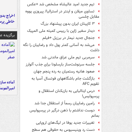
تیم جدید امید عالیشاه مشخص شد +عکس
تساوی میلان و اینتر در استرالیا/ پیروزی یووه
اخراج بدون
مقابل چلسی
خاطی پرس
۳ کاپیتان ایران بدون پیشنهاد بزرگ
دیدار سفیر ژاپن با رییس کمیته ملی المپیک
برگزیده 
جنجال جدید نیمار در برزیل +فیلم
می‌شد به آسانی کمتر پول داد و رضاییان را نگه
داشت
سرمربی تیم ملی عراق ماندنی شد
جلسه سرنوشت‌ساز بارسلونا برای جذب آلوارز
صعود هانیه رستمیان به رده پنجم جهان
بازگشت جام باشگاههای فوتسال آسیا به
آماده ساز
تقویم AFC
امیرالمومن
درس ایتالیایی‌ به بازیکنان استقلال و
پرسپولیس!
رامین رضاییان رسماً از استقلال جدا شد
دوست نداشتم با ذهن درگیر در پرسپولیس
بمانم
تغییرات جدید یوفا در لیگ‌های اروپایی
دست رد وینیسیوس به حقوقی هم سطح