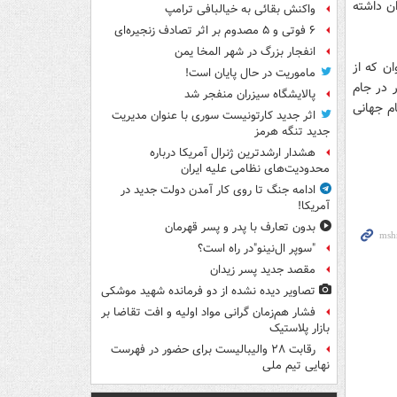
ن داشته
واکنش بقائی به خیالبافی ترامپ
۶ فوتی و ۵ مصدوم بر اثر تصادف زنجیره‌ای
انفجار بزرگ در شهر المخا یمن
ان که از
ماموریت در حال پایان است!
 در جام
پالایشگاه سیزران منفجر شد
جام جهانی
اثر جدید کارتونیست سوری با عنوان مدیریت
جدید تنگه هرمز
هشدار ارشدترین ژنرال آمریکا درباره
محدودیت‌های نظامی علیه ایران
ادامه جنگ تا روی کار آمدن دولت جدید در
آمریکا!
بدون تعارف با پدر و پسر قهرمان
"سوپر ال‌نینو"در راه است؟
مقصد جدید پسر زیدان
تصاویر دیده‌ نشده از دو فرمانده شهید موشکی
فشار هم‌زمان گرانی مواد اولیه و افت تقاضا بر
بازار پلاستیک
رقابت ۲۸ والیبالیست برای حضور در فهرست
نهایی تیم ملی