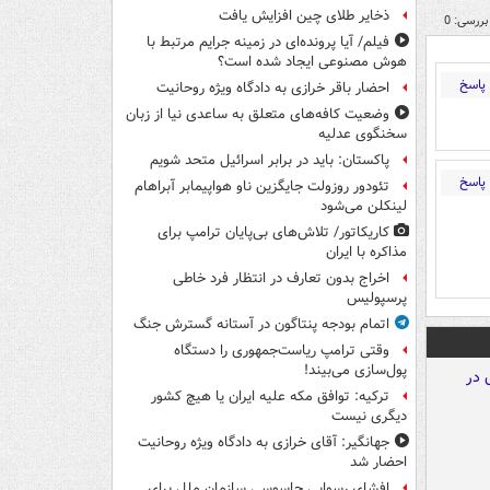
ذخایر طلای چین افزایش یافت
بررسی: 0
فیلم/ آیا پرونده‌ای در زمینه جرایم مرتبط با
هوش مصنوعی ایجاد شده است؟
پاسخ
احضار باقر خرازی به دادگاه ویژه روحانیت
وضعیت کافه‌های متعلق به ساعدی نیا از زبان
سخنگوی عدلیه
پاکستان: باید در برابر اسرائیل متحد شویم
پاسخ
تئودور روزولت جایگزین ناو هواپیمابر آبراهام
لینکلن می‌شود
کاریکاتور/ تلاش‌های بی‌پایان ترامپ برای
مذاکره با ایران
اخراج بدون تعارف در انتظار فرد خاطی
پرسپولیس
اتمام بودجه پنتاگون در آستانه گسترش جنگ
وقتی ترامپ ریاست‌جمهوری را دستگاه
پول‌سازی می‌بیند!
ترکیه: توافق مکه علیه ایران یا هیچ کشور
دیگری نیست
جهانگیر: آقای خرازی به دادگاه ویژه روحانیت
احضار شد
افشای رسوایی جاسوسی سازمان ملل برای