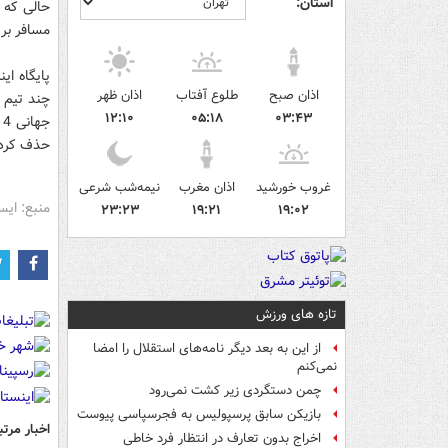
استان:
حالی که 
مسافر برز
پایگاه ای
اذان صبح
طلوع آفتاب
اذان ظهر
چند تیم 
۱۲:۱۰
۰۵:۱۸
۰۳:۴۳
حذف کرد.
غروب خورشید
اذان مغرب
نیمه‌شب شرعی
منبع: ایس
۲۳:۲۳
۱۹:۲۱
۱۹:۰۲
تازه های ورزش
از این به بعد دیگر نامه‌های استقلال را امضا
نمی‌کنم
چمن دستگردی زیر کشت نمی‌رود
بازیکن سابق پرسپولیس به فجرسپاسی پیوست
اخبار مرتب
اخراج بدون تعارف در انتظار فرد خاطی