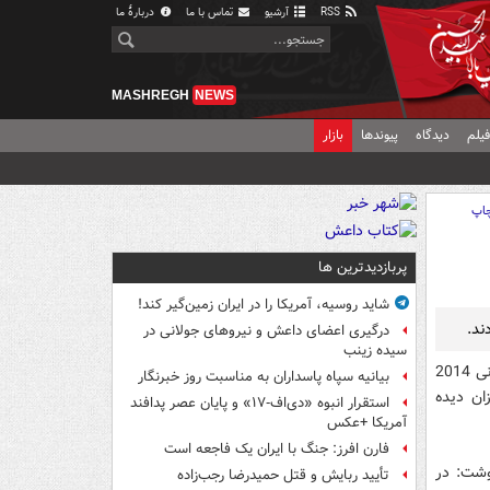
RSS
آرشیو
تماس با ما
دربارهٔ ما
MASHREGH
NEWS
یلم
دیدگاه
پیوندها
بازار
اپ
پربازدیدترین ها
شاید روسیه، آمریکا را در ایران زمین‌گیر کند!
درگیری اعضای داعش و نیروهای جولانی در
سیده زینب
کارلوس کی‌روش یکشنبه اسامی 24 بازیکن را برای حضور در جام جهانی 2014
بیانیه سپاه پاسداران به مناسبت روز خبرنگار
زان دیده
استقرار انبوه «دی‌اف‑۱۷» و پایان عصر پدافند
آمریکا +عکس
فارن افرز: جنگ با ایران یک فاجعه است
اب آزمون برای جام جهانی 2014 برزیل نوشت: در
تأیید ربایش و قتل حمیدرضا رجب‌زاده