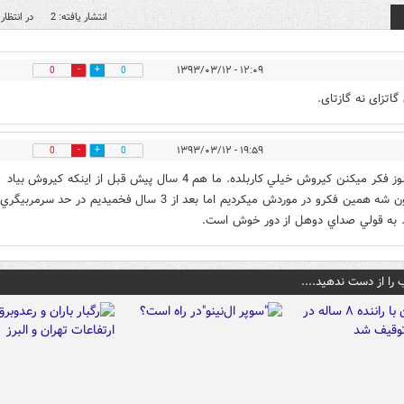
انتشار یافته: 2
در انتظار 
۱۲:۰۹ - ۱۳۹۳/۰۳/۱۲
0
0
اتزای نه گازتای.
۱۹:۵۹ - ۱۳۹۳/۰۳/۱۲
0
0
اينا هنوز فكر ميكنن كيروش خيلي كاربلده. ما هم 4 سال پيش قبل از اينكه كيروش بياد
مربيمون شه همين فكرو در موردش ميكرديم اما بعد از 3 سال فخميديم در حد سرمربيگري
به قولي صداي دوهل از دور خوش است.
 را از دست ندهید....