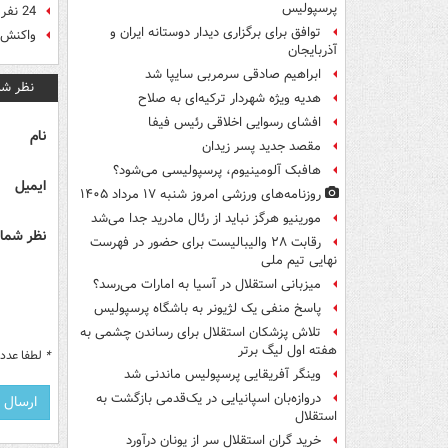
پرسپولیس
24 نفر نهایی تیم ملی ایران در جام‌‌جهانی
توافق برای برگزاری دیدار دوستانه ایران و
واکنش 
آذربایجان
ابراهیم صادقی سرمربی سایپا شد
نظر شم
هدیه ویژه شهردار ترکیه‌ای به صلاح
افشای رسوایی اخلاقی رئیس فیفا
نام
مقصد جدید پسر زیدان
هافبک آلومینیوم، پرسپولیسی می‌شود؟
ایمیل
روزنامه‌های ورزشی امروز ‌شنبه ۱۷ مرداد ۱۴۰۵
مورینیو هرگز نباید از رئال مادرید جدا می‌شد
نظر شما 
رقابت ۲۸ والیبالیست برای حضور در فهرست
نهایی تیم ملی
میزبانی استقلال در آسیا به امارات می‌رسد؟
پاسخ منفی یک لژیونر به باشگاه پرسپولیس
تلاش پزشکان استقلال برای رساندن چشمی به
هفته اول لیگ برتر
*
لطفا عدد م
وینگر آفریقایی پرسپولیس ماندنی شد
دروازه‌بان اسپانیایی در یک‌قدمی بازگشت به
استقلال
خرید گران استقلال سر از یونان درآورد