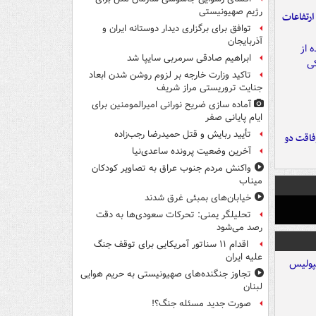
رژیم صهیونیستی
ارتفاعات
توافق برای برگزاری دیدار دوستانه ایران و
آذربایجان
ابراهیم صادقی سرمربی سایپا شد
تاکید وزارت خارجه بر لزوم روشن شدن ابعاد
جنایت تروریستی مراز شریف
آماده سازی ضریح نورانی امیرالمومنین برای
ایام پایانی صفر
تأیید ربایش و قتل حمیدرضا رجب‌زاده
فاقت دو
آخرین وضعیت پرونده ساعدی‌نیا
واکنش مردم جنوب عراق به تصاویر کودکان
میناب
خیابان‌های بمبئی غرق شدند
تحلیلگر یمنی: تحرکات سعودی‌ها به دقت
رصد می‌شود
اقدام ۱۱ سناتور آمریکایی برای توقف جنگ
علیه ایران
تجاوز جنگنده‌های صهیونیستی به حریم هوایی
لبنان
صورت جدید مسئله جنگ؟!