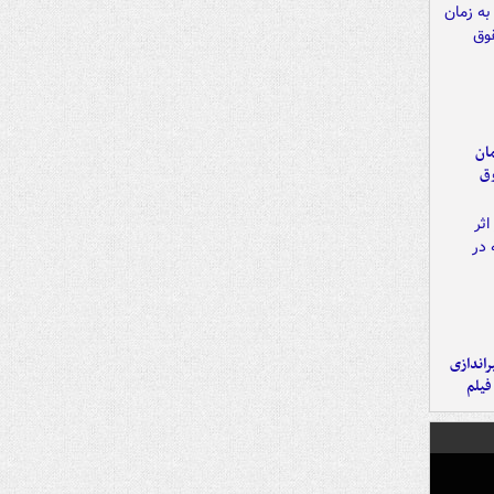
مان
وق
یراندازی
فیلم