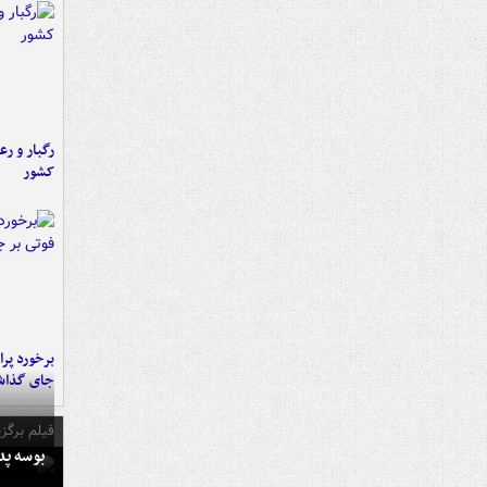
رگبار و رع
کشور
جای گذا
فیلم برگزی
بوسه‌ پ