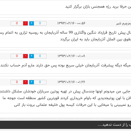
ن حرفا برید رژه همجنس بازان برگزار کنید
مزچرم شیر
۰۰:۵۶ - ۱۳۹۳/۰۲/۱۶
0
0
چند سال پیش تاریخ قرارداد ننگین واگذاری 99 ساله آذربایجان به روسیه تزاری به اتمام
وق بین الملل آذزبایجان باید به ایران برگردد
۰۱:۰۸ - ۱۳۹۳/۰۲/۱۶
0
0
یگه دیگه پیشرفت آذربایجان خیلی سریع بوده پس حق دارند مارو آدم حساب نکنند
۰۱:۲۶ - ۱۳۹۳/۰۲/۱۶
0
0
 جایی من میدونم اونها چندسال پیش در تهیه پوتین سربازان خودشان مشکل داشتند
ان با اون پوتیجدیدی که باوام خریداری کردند قویترین کشور منطقه است جوجه ما
هارو نمیبینی یا میخایی با این حرفات کیسه پول خلیفه عثمانی بروت باز کنی
 را از دست ندهید....