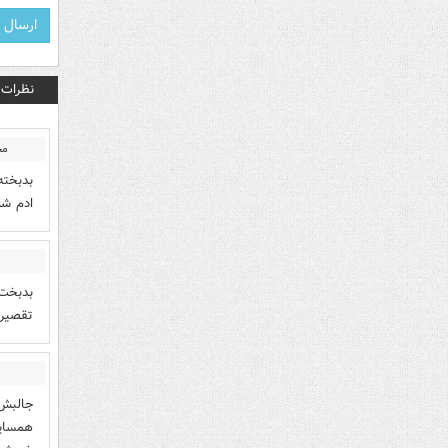
نظرات
مح
بدبخته
ادم شد
بدبخت 
تقصیر 
جالبش 
همسایگ