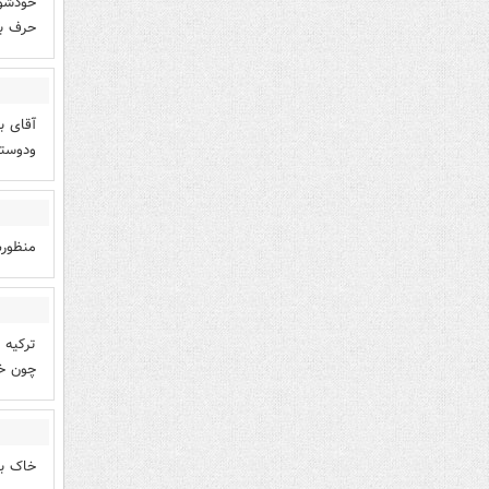
خودشو 
حرف بز
آقای ب
ودوستی
منظورش
ترکیه 
چون خی
خاک بر