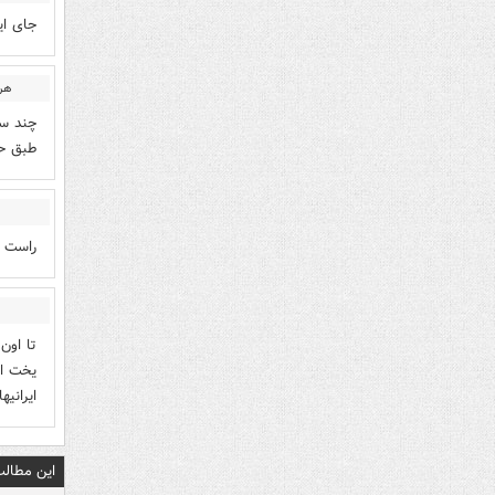
جای ای
هر
طبق حق
راست م
تا اون
یخت ال
ایرانی
این مطالب