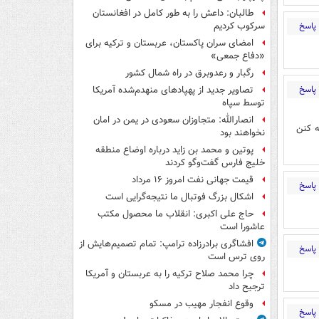
طالبان: داعش را به طور کامل در افغانستان
پاسخ
سرکوب کردیم
امضای سران پاکستان، عربستان و ترکیه برای
«دفاع جمعی»
رگبار و رعدوبرق در راه شمال کشور
پاسخ
تصاویر جدید از پهپادهای منهدم‌شده آمریکا
توسط سپاه
انصارالله: متجاوزان سعودی در یمن در امان
ه کنن
نخواهند بود
پوتین و محمد بن زاید درباره اوضاع منطقه
خلیج فارس گفت‌وگو کردند
قیمت جهانی نفت امروز ۱۶ مرداد
پاسخ
اشکال بزرگ فوتبال ما نتیجه‌گرایی است
حاج علی اکبری: انقلاب ما محصول مکتب
عاشورا است
افشاگری برادرزاده ترامپ: تمام تصمیم‌هایش از
پاسخ
روی ترس است
چرا محمد صلاح ترکیه را به عربستان و آمریکا
ترجیح داد
وقوع انفجار مهیب در مسکو
پاسخ