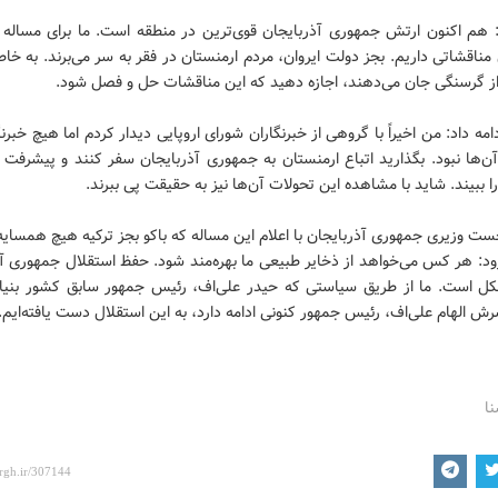
 هم اکنون ارتش جمهوری آذربایجان قوی‌ترین در منطقه است. ما برای مساله قر
مناقشاتی داریم. بجز دولت ایروان، مردم ارمنستان در فقر به سر می‌برند. به خا
 از گرسنگی جان می‌دهند، اجازه دهید که این مناقشات حل و فصل شود.
ه داد: من اخیراً با گروهی از خبرنگاران شورای اروپایی دیدار کردم اما هیچ خبرنگ
ن‌ها نبود. بگذارید اتباع ارمنستان به جمهوری آذربایجان سفر کنند و پیشرفت
ا ببیند. شاید با مشاهده این تحولات آن‌ها نیز به حقیقت پی ببرند.
ت وزیری جمهوری آذربایجان با اعلام این مساله که باکو بجز ترکیه هیچ همسایه 
زود: هر کس می‌خواهد از ذخایر طبیعی ما بهره‌مند شود. حفظ استقلال جمهوری آ
ل است. ما از طریق سیاستی که حیدر علی‌اف، رئیس جمهور سابق کشور بنیان
 الهام علی‌اف، رئیس جمهور کنونی ادامه دارد، به این استقلال دست یافته‌ایم
نا