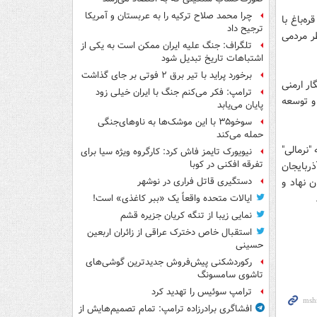
چرا محمد صلاح ترکیه را به عربستان و آمریکا
ه‌باغ با
ترجیح داد
طر مردمی
تلگراف: جنگ علیه ایران ممکن است به یکی از
اشتباهات تاریخ تبدیل شود
برخورد پراید با تیر برق ۲ فوتی بر جای گذاشت
ار ارمنی
ترامپ: فکر می‌کنم جنگ با ایران خیلی زود
 و توسعه
پایان می‌یابد
سوخو۳۵ با این موشک‌ها به ناوهای‌جنگی
حمله می‌کند
"نرمالی"
نیویورک تایمز فاش کرد: کارگروه ویژه سیا برای
تفرقه افکنی در کوبا
ذربایجان
 نهاد و
دستگیری قاتل فراری در نوشهر
.
ایالات متحده واقعاً یک «ببر کاغذی» است!
نمایی زیبا از تنگه کریان جزیره قشم
استقبال خاص دخترک عراقی از زائران اربعین
حسینی
رکوردشکنی پیش‌فروش جدیدترین گوشی‌های
تاشوی سامسونگ
ترامپ سوئیس را تهدید کرد
افشاگری برادرزاده ترامپ: تمام تصمیم‌هایش از