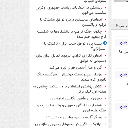
سئوتای اسپانیا
زلنسکی در انتخابات ریاست جمهوری اوکراین
شکست می‌خورد
ادعاهای عربستان درباره توافق مشترک با
ترکیه و پاکستان
بررسی: 0
چگونه جنگ ترامپ با دانشگاه‌ها به شکست
کاخ سفید ختم شد؟
پاسخ
پشت پرده توافق جدید ایران؛ تاکتیک یا
استراتژی؟
اس ما
ادعای تکراری ترامپ درمورد تمایل ایران برای
دستیابی به توافق
گرد و غبار آسمان قم را تیره می‌کند
پاسخ
وزیران صهیونیست خواستار از سرگیری جنگ
نابودی غزه شدند
.
تلاش پزشکان استقلال برای رساندن چشمی به
هفته اول لیگ برتر
بحران در راه‌آهن انگلیس ادامه دارد
هشدار نمایندگان جمهوری‌خواه به ترامپ درباره
پاسخ
جنگ علیه ایران
وینگر آفریقایی پرسپولیس ماندنی شد
ترافیک سنگین در محورهای خروجی مازندران