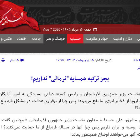
جمعه ۱۶ مرداد ۱۴۰۵ -
Aug 7 2026
ی
دفاع و امنیت
جهاد و مقاومت
حسینیه
فرهنگ و هنر
جامعه
اقتصاد
عکس و ف
307
تاریخ انتشار:
۱۵ اردیبهشت ۱۳۹۳ - ۱۷:۱۵
۱۵ نظر
ر
بجز ترکیه همسایه "نرمالی" نداریم!
خست‌ وزیر جمهوری آذربایجان و رئیس کمیته دولتی رسیدگی به امور آوارگا
 اروپا از ذخایر انرژی ما نفع می‌برند؛ پس چرا از برقراری عدالت در مشکل قره با
؟!
 مشرق، علی حسنف، معاون نخست وزیر جمهوری آذربایجان هم‌چنین گفت: م
ا روسیه و ایران داریم پس چرا آنها در مساله قره‌باغ از ما حمایت نمی‌کنند؟ 
 آنها می‌خواهند اوضاع همینطور بماند!