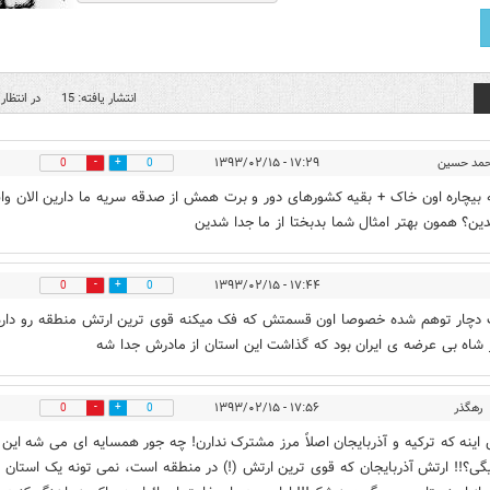
انتشار یافته: 15
در انتظار 
مد حسین
۱۷:۲۹ - ۱۳۹۳/۰۲/۱۵
0
0
 بیچاره اون خاک + بقیه کشورهای دور و برت همش از صدقه سریه ما دارین الان و
ین؟ همون بهتر امثال شما بدبختا از ما جدا شدین
۱۷:۴۴ - ۱۳۹۳/۰۲/۱۵
0
0
دچار توهم شده خصوصا اون قسمتش که فک میکنه قوی ترین ارتش منطقه رو داره
شاه بی عرضه ی ایران بود که گذاشت این استان از مادرش جدا شه
رهگذر
۱۷:۵۶ - ۱۳۹۳/۰۲/۱۵
0
0
اینه که ترکیه و آذربایجان اصلاً مرز مشترک ندارن! چه جور همسایه ای می شه این
ی؟!! ارتش آذربایجان که قوی ترین ارتش (!) در منطقه است، نمی تونه یک استان