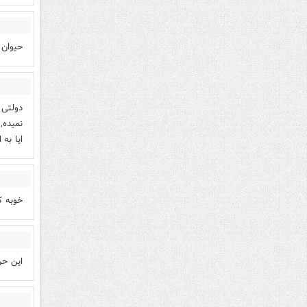
حیوان
دولتی 
نمیده,
ایا به
خوبه ک
این حر