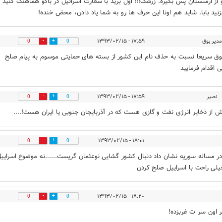
از ارمنستان پس بگیره. زرشک!!! اول برید با سفارت اسرائیل در باکو هماهنگ کنید ب
نید بابا. شاید هم اونا این حرف ها رو به شما یاد دادن، محض خنده!
مدیر بوق
۱۷:۵۹ - ۱۳۹۳/۰۲/۱۵
0
0
وق سریعا نسبت به حذف نام این کشور از بسته های حمایتی موسوم به پیام صلح
 اقدام فرمایید
نصیر
۱۷:۵۹ - ۱۳۹۳/۰۲/۱۵
0
0
 از ذخایر انرژی نفت و گازی هست که در آذربایجان جنوبی یا ایران هست!....
۱۸:۰۱ - ۱۳۹۳/۰۲/۱۵
0
0
در مساله سوریه نشان داد دنبال کشور گشایی نوعثمان گریست......نه موضوع اسرایی
لی راحت با اسراییل صلح کردن
۱۸:۲۰ - ۱۳۹۳/۰۲/۱۵
0
0
 اون سر ت غربزده!