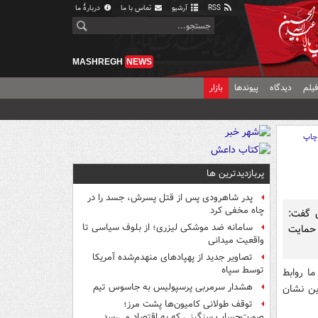
RSS
آرشیو
تماس با ما
دربارهٔ ما
MASHREGH
NEWS
یلم
دیدگاه
پیوندها
بازار
چاپ
پربازدیدترین ها
پدر شاهرودی پس از قتل پسرش، جسد را در
چاه مخفی کرد
ن گفت:
سامانه ضد موشکی لیزری؛ از بلوف سیاسی تا
غ حمایت
واقعیت میدانی
تصاویر جدید از پهپادهای منهدم‌شده آمریکا
توسط سپاه
ا روابط
هشدار سرمربی پرسپولیس به جاسوس تیم
این نشان
توقف طولانی کامیون‌ها پشت مرز؛
صورت‌حساب سنگینی که به اقتصاد می‌رسد