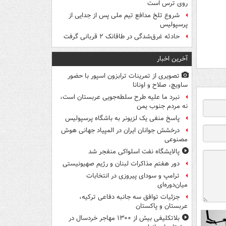
روی ترس است
شروع تلخ مدافع تیم ملی پس از جدایی از
پرسپولیس
حادثه غرق‌شدگی در طاقانک ۲ قربانی گرفت
آخرین اخبار
تصویری از تمرینات ترابزون اسپور با حضور
ساویچ، صلاح و اونانا
نبرد ما علیه طرح سلطه‌جویی عربستان است،
نه مردم جنوب یمن
پاسخ منفی یک لزیونر به باشگاه پرسپولیس
درخشش جوانان ایران در المپیاد جهانی هوش
مصنوعی
پالایشگاه نفت اسلواکی منفجر شد
دور هفتم مذاکرات لبنان و رژیم صهیونیستی
ترامپ و سودای پیروزی در انتخابات
میان‌دوره‌ای
جزئیات توافق سه جانبه دفاعی ترکیه،
عربستان و پاکستان
بلاتکلیفی بیش از ۱۳۰۰ مهاجر خردسال در