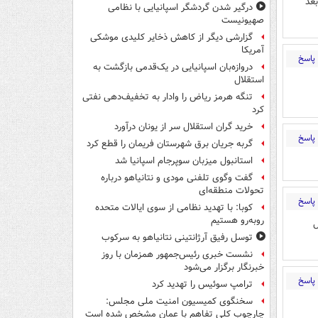
عد
درگیر شدن گردشگر اسپانیایی با نظامی
صهیونیست
گزارشی دیگر از کاهش ذخایر کلیدی موشکی
آمریکا
پاسخ
دروازه‌بان اسپانیایی در یک‌قدمی بازگشت به
استقلال
تنگه هرمز ریاض را وادار به تخفیف‌دهی نفتی
کرد
خرید گران استقلال سر از یونان درآورد
پاسخ
گربه جریان برق شهرستان فریمان را قطع کرد
استانبول میزبان سوپرجام اسپانیا شد
گفت وگوی تلفنی مودی و نتانیاهو درباره
تحولات منطقه‌ای
پاسخ
کوبا: با تهدید نظامی از سوی ایالات متحده
روبه‌رو هستیم
ل
توسل رفیق آرژانتینی نتانیاهو به سرکوب
نشست خبری رئیس‌جمهور همزمان با روز
خبرنگار برگزار می‌شود
پاسخ
ترامپ سوئیس را تهدید کرد
سخنگوی کمیسیون امنیت ملی مجلس:
چارچوب کلی تفاهم با عمان مشخص شده است