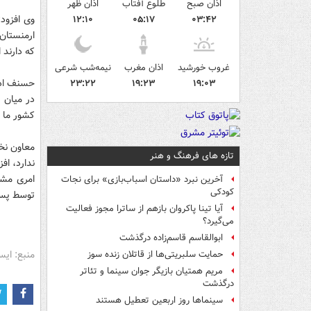
اذان صبح
طلوع آفتاب
اذان ظهر
وی افزود:
۱۲:۱۰
۰۵:۱۷
۰۳:۴۲
ارمنستان 
که دارند
غروب خورشید
اذان مغرب
نیمه‌شب شرعی
حسنف ادام
۲۳:۲۲
۱۹:۲۳
۱۹:۰۳
در میان آ
کشور ما ر
معاون نخس
تازه های فرهنگ و هنر
ندارد، اف
امری مشک
آخرین نبرد «داستان اسباب‌بازی» برای نجات
کودکی
توسط پسرش
آیا تینا پاکروان بازهم از ساترا مجوز فعالیت
می‌گیرد؟
ابوالقاسم قاسم‌زاده درگذشت
منبع: ایس
حمایت سلبریتی‌ها از قاتلان زنده سوز
مریم همتیان بازیگر جوان سینما و تئاتر
درگذشت
سینماها روز اربعین تعطیل هستند