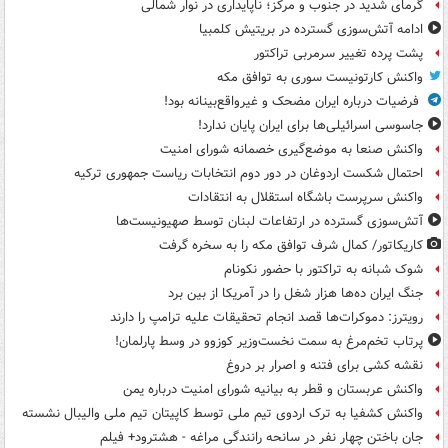
گرمای شدید در جنوب و مرکز؛ ناپایداری در نوار شمالی
ادامه آتش‌سوزی گسترده در بریتیش کلمبیا
پشت پرده تغییر سرمربی تراکتور
واکنش کارتونیست سوری به توافق مکه
فرضیات درباره ایران مضحک و غیرواقع‌بینانه بود!
جاسوسی اسرائیلی‌ها برای ایران پایان ندارد!
واکنش صنعا به موضع‌گیری خصمانه شورای امنیت
احتمال شکست اردوغان در دور دوم انتخابات ریاست جمهوری ترکیه
واکنش سرپرست باشگاه استقلال به انتقادات
آتش‌سوزی گسترده در ارتفاعات لبنان توسط صهیونیست‌ها
کاریکاتور/ کمال شرف توافق مکه را به سخره گرفت
شوک شبانه به تراکتور با حضور نکونام
جنگ ایران ده‌ها هزار شغل را در آمریکا از بین برد
رویترز: دموکرات‌ها قصد انجام تحقیقات علیه ترامپ را دارند
پرتاب تخم‌مرغ به سمت نخست‌وزیر کوزوو در وسط پارلمان!
نقشه کشی برای فتنه و اصرار بر دروغ
واکنش عربستان و قطر به بیانیه شورای امنیت درباره یمن
واکنش کشفیا به ترک اردوی تیم ملی توسط کاپیتان تیم ملی والیبال نشسته
جان باختن چهار نفر در سانحه رانندگی مراغه - هشترود+ فیلم