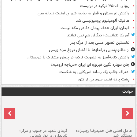
رویای اف-۳۵ ترکیه در بن‌بست
واکنش عربستان و قطر به بیانیه شورای امنیت درباره یمن
هافبک آلومینیوم پرسپولیسی شد
فیدان: ایران هدف پیمان دفاعی مکه نیست
آمریکا نتوانست؛ دیگران هم نمی توانند
نخستین تصویر مسی بعد از مرگ پدر
از مظلوم‌نمایی براندازها تا افشای دروغ مراد ویسی
واکنش کنایه‌آمیز به عضویت ترکیه در پیمان مشترک با عربستان
جان دوباره نگین فیروزه ای ایران «دریاچه ارومیه»
اعتراف جالب یک رسانه آمریکایی به شکست
پشت پرده تغییر سرمربی تراکتور
حوادث
عامل اصلی قتل حمیدرضا رجب‌زاده
گرمای شدید در جنوب و مرکز؛
جا
دستگیر شد
ناپایداری در نوار شمالی
مر