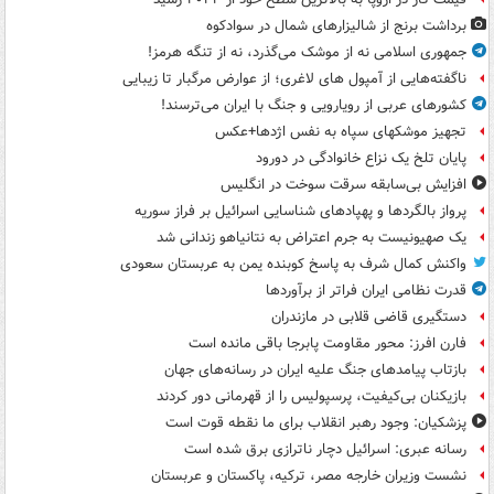
برداشت برنج از شالیزارهای شمال در سوادکوه
جمهوری اسلامی نه از موشک می‌گذرد، نه از تنگه هرمز!
ناگفته‌هایی از آمپول های لاغری؛ از عوارض مرگبار تا زیبایی
کشورهای عربی از رویارویی و جنگ با ایران می‌ترسند!
تجهیز موشکهای سپاه به نفس اژدها+عکس
پایان تلخ یک نزاع خانوادگی در دورود
افزایش بی‌سابقه سرقت سوخت در انگلیس
پرواز بالگردها و پهپادهای شناسایی اسرائیل بر فراز سوریه
یک صهیونیست به جرم اعتراض به نتانیاهو زندانی شد
واکنش کمال شرف به پاسخ کوبنده یمن به عربستان سعودی
قدرت نظامی ایران فراتر از برآوردها
دستگیری قاضی قلابی در مازندران
فارن افرز: محور مقاومت پابرجا باقی مانده است
بازتاب پیامدهای جنگ علیه ایران در رسانه‌های جهان
بازیکنان بی‌کیفیت، پرسپولیس را از قهرمانی دور کردند
پزشکیان: وجود رهبر انقلاب برای ما نقطه قوت است
رسانه عبری: اسرائیل دچار ناترازی برق شده است
نشست وزیران خارجه مصر، ترکیه، پاکستان و عربستان