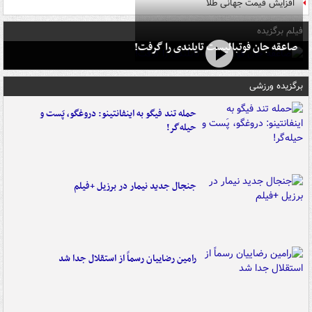
افزایش قیمت جهانی طلا
فیلم برگزیده
صاعقه جان فوتبالیست تایلندی را گرفت!
برگزیده ورزشی
حمله تند فیگو به اینفانتینو: دروغگو، پَست‌ و
حیله‌گر!
جنجال جدید نیمار در برزیل +فیلم
رامین رضاییان رسماً از استقلال جدا شد