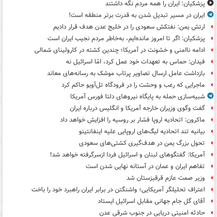
پزشکیان: ایران را همه مردم نگه داشتند
ایران در مسیر تبدیل شدن به قدرت برتر منطقه است!
ارتش یمن: نفتکش سعودی را در خلیج عدن هدف قرار دادیم
پزشکیان: اگر تا امروز مانده‌ایم، به‌خاطر مردم نجیب ایران است
ادامه ناامنی و خشونت در آمریکا؛ چندین کشته در کارولینای شمالی
فیدان: حماس به تعهدات خود عمل کرد، امّا اسرائیل نه
بازداشت عامل ارسال تصاویر پرتاب موشک به رسانه‌های معاند
ماجرایی که رعب و وحشت را در فرودگاه تل‌آویو حاکم کرد
شبیه‌سازی حمله به پایگاه نیروهای دلتا فورس آمریکا
گفت وگوی وزیران خارجه آمریکا و انگلیس درباره ایران
ماکرون: اتحادیه اروپا فشار بر روسیه را افزایش خواهد داد
بیانیه تند اتحادیه لیگ‌های اروپایی علیه اینفانتینو
تحول بزرگ یمن در هدف‌گیری کشتی‌های سعودی
آمریکا: گفتگوهای لبنان و اسرائیل فردا ازسرگرفته خواهد شد!
تفاهم ایران و عمان در آستانه نهایی شدن است
وزیر صمت عازم قرقیزستان شد
اعتراف تحلیلگر آمریکایی؛ واشنگتن در برابر ایران راهبرد خود را باخت
آقای گل جام جهانی مقابل اسرائیل ایستاد
حادثه امنیتی دریایی در جنوب شرقی عدن