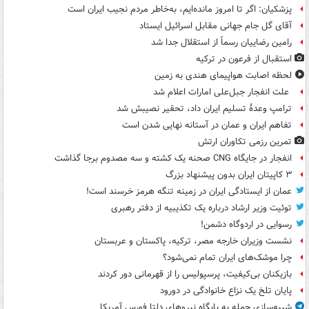
پزشکیان: اگر تا امروز مانده‌ایم، به‌خاطر مردم نجیب ایران است
آقای گل جام جهانی مقابل اسرائیل ایستاد
رامین رضاییان رسماً از استقلال جدا شد
استقبال از فرعون در ترکیه
لحظه اصابت هواپیمای هندی به زمین
علت انفجار جبل‌علی امارات اعلام شد
ترامپ وعدۀ تسلیم ایران داد، تحقیر نصیبش شد
تفاهم ایران و عمان در آستانه نهایی شدن است
تمرین رزمی تکاوران ارتش
انفجار در جایگاه CNG صحنه یک کشته و سه مصدوم برجا گذاشت
۳ کاپیتان ایران بدون پیشنهاد بزرگ
عمان از ایستادگی ایران در زمینه تنگه هرمز خرسند است!
توئیت وزیر ارشاد درباره یک تکذیبیه از دفتر رهبری
رسوایی در اردوگاه دشمن!
نشست وزیران خارجه مصر، ترکیه، پاکستان و عربستان
چرا موشک‌های ایران تمام نمی‌شود؟
بازیکنان بی‌کیفیت، پرسپولیس را از قهرمانی دور کردند
پایان تلخ یک نزاع خانوادگی در دورود
شبیه‌سازی حمله به پایگاه نیروهای دلتا فورس آمریکا