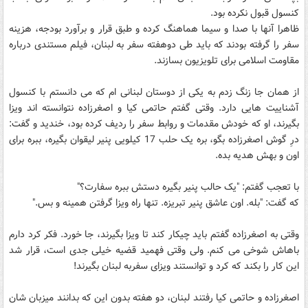
کنسول قبول نکرده بود.
ظاهرا آنها با صدا و سیما هماهنگ کرده و طبق قرار و برآورد بودجه، هزینه
سفر را گرفته بودند که باید طی دوهفته سفر به لبنان، فیلم مستندی درباره
مقاومت اسلامی برای تلویزیون بسازند.
از همان جا زنگ زدم به یکی از دوستان لبنانی ام که می دانستم با کنسول
آشناییت هایی دارد. وقتی گفتم حاتمی کیا و اصغرزاده نتوانسته اند ویزا
بگیرند، او که خودش مقدمات و روابط سفر را ردیف کرده بود، خندید و گفت:
درِ گوش اصغرزاده بگو، بره یک حلب 17 کیلویی پنیر لیقوان بگیره، ببره برای
اون و بهش هدیه بده.
با تعجب گفتم: "یک حالب پنیر بگیره دستش ببره سفارت؟"
که گفت: "بله. اون عاشق پنیر تبریزه. تنها راه ویزا گرفتن همینه و بس."
وقتی به اصغرزاده گفتم باید چیکار کند تا ویزا بگیرند، جا خورد. فکر کرد دارم
باهاش شوخی می کنم. ولی وقتی فهمید قضیه خیلی جدی است، قرار شد
این کار را بکند که کرد و توانستند ویزای سفربه لبنان بگیرند!
اصغرزاده و حاتمی کیا رفتند لبنان، دو هفته بدون این که بدانند میزبان شان