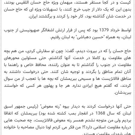
کیست و در کجا مستقر هستند، میهمان ویژه حاج حسان اللقیس بودند،
بدون این که یک دلار از جیب خرج کنند، با تسهیلات ویژه ای که حاج حسان
در خدمت شان گذاشته بود، کار خود را کردند و برگشتند ایران.
اواسط خرداد 1379 بود که پس از فرار ارتش اشغالگر صهیونیستی از جنوب
لبنان، به همراه "حسین دهباشی" به لبنان رفتیم.
حاج حسان را که در بیروت دیدم، گفت: چون تو سفارش کردی، من هم بچه
های مقاومت رو کاملا در خدمت آنها گذاشتم. حتی مسئولین محورهای
مقاومت در جنوب را گذاشتم تا به عنوان راننده، محافظ خاص و راهنما با
آنان تمام مناطق را بگردند و توجیه شان کنند. حتی درخواست داشتند به
مناطق فالانژیست ها و مسیحی ببریمشان که بچه ها با تعجب از من سوال
کردند، که گفتم هیچ ایرادی نداره. هر جا و پهلوی هر کسی که خواستند
ببریدشان.
حتی آنها درخواست کردند به دیدار بیوه "رنه معوض" (رئیس جمهور اسبق
لبنان که سال 1368 در انفجار بمب کشته شده بود) ببریمشان که اتفاقا
بردیم ولی من متوجه نشدم همسر رنه معوض فالانژیست، چه صحبت هایی
درباره مقاومت اسلامی دارد؟! من فکر می کردم اونا دنبال مصاحبه با خانواده
های شهدای مقاومت هستند.