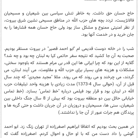
حاج حسان حق داشت. به خاطر تنش سیاسی بین شیعیان و مسیحیان
فالانژیست، تردد بچه های حزب الله در مناطق مسیحی نشین شرق بیروت،
از نظر امنیتی ممنوع و مشکل ساز بود ولی حاج حسان همه فشارها را به
جان خرید و در خدمت آنها بود.
شب را در خانه دوست قدیمی ام "ابو احمد قصیر" در بیروت مستقر بودیم.
صحبت به آن جا کشید که نتیجه سفر حاتمی کیا به لبنان چه بود و چه شد؟
گلایه از این بود که چرا ایرانی ها این قدر بی مرام هستند که باوجود سختی،
مشکلات و هزینه های بسیار برای حزب الله و مقاومت، می آیند لبنان، می
گردند، می چرخند و می روند که می روند. مثلا "مجید مجیدی" که چند سال
قبل از آن، (حوالی سال 4-1373) مدت زیادی با هزینه واحد تبلیغات حزب
الله در لبنان بود و قرار بود فیلمی درباره "خط تماس" بسازد. (خط تماس
خیابانی حائل بین دو منطقه بیروت بود که بیش از 8 سال جنگ داخلی بین
شیعیان، سنی ها، مسیحیان و دروزیان در آن جریان داشت و حتی گربه ها و
پرندگان هم جرات عبور از آن جا را نداشتند.)
در همین بحث بودیم که اتفاقا ابراهیم اصغرزاده از تهران زنگ زد. ابو احمد
گوشی را داد دست من که با او حال و احوال کردم. اصغرزاده گفت که