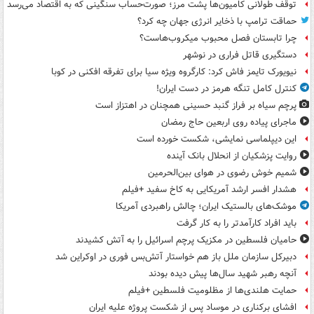
توقف طولانی کامیون‌ها پشت مرز؛ صورت‌حساب سنگینی که به اقتصاد می‌رسد
حماقت ترامپ با ذخایر انرژی جهان چه کرد؟
چرا تابستان فصل محبوب میکروب‌هاست؟
دستگیری قاتل فراری در نوشهر
نیویورک تایمز فاش کرد: کارگروه ویژه سیا برای تفرقه افکنی در کوبا
کنترل کامل تنگه هرمز در دست ایران!
پرچم سیاه بر فراز گنبد حسینی همچنان در اهتزاز است
ماجرای پیاده روی اربعین حاج رمضان
این دیپلماسی نمایشی، شکست خورده است
روایت پزشکیان از انحلال بانک آینده
شمیم خوش رضوی در هوای بین‌الحرمین
هشدار افسر ارشد آمریکایی به کاخ سفید +فیلم
موشک‌های بالستیک ایران؛ چالش راهبردی آمریکا
باید افراد کارآمدتر را به کار گرفت
حامیان فلسطین در مکزیک پرچم اسرائیل را به آتش کشیدند
دبیرکل سازمان ملل باز هم خواستار آتش‌بس فوری در اوکراین شد
آنچه رهبر شهید سال‌ها پیش دیده بودند
حمایت هلندی‌ها از مظلومیت فلسطین +فیلم
افشای برکناری در موساد پس از شکست پروژه علیه ایران