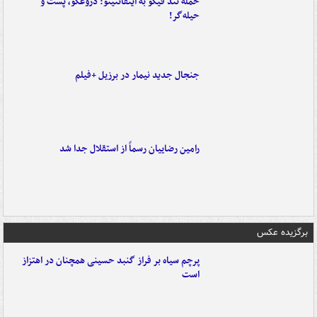
حمله تند فیگو به اینفانتینو: دروغگو، پَست‌ و
حیله‌گر!
جنجال جدید نیمار در برزیل +فیلم
رامین رضاییان رسماً از استقلال جدا شد
برگزیده عکس
پرچم سیاه بر فراز گنبد حسینی همچنان در اهتزاز
است