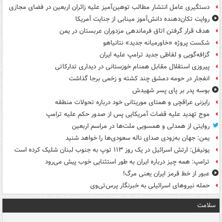
دستگیری عامل انتشار مطالب توهین‌آمیز علیه زائران اربعین در فضای مجازی
روایت تکان‌دهنده دانش‌آموز مینابی از جنایت آمریکا
هدف قرار گرفتن اتاق‌ فرماندهی مزدوران عربستان در یمن
شکست پروژه «خاورمیانه جدید» نتانیاهو
گزافه‌گویی و لفاظی جدید ترامپ علیه ایران
پیروزی استقلال مقابل همنام خوزستانی در دیداری تدارکاتی
انفجار در حومه دمشق چند کشته و زخمی برجا گذاشت
بوسه‌ پدر بر پای پسر شهیدش
رایزنی عراقچی و همتای موریتانی خود درباره تحولات منطقه
موج تهدید علیه قضات آمریکایی پس از صدور حکم علیه ترامپ
روایتی از همدلی و همسویی ملت‌ها در مراسم اربعین
یمن: جهان به‌زودی صدای ناله سعودی‌ها را خواهد شنید
یونیفل: ارتش اسرائیل در یک روز ۱۱۳ توپ به جنوب لبنان شلیک کرده است
ترامپ: همه چیز درباره ایران به طور استثنایی خوب پیش می‌رود
عبور از خط قرمز ایران یعنی مرگ!
حمله نیروهای اسرائیلی به خبرنگار پرس‌تی‌وی
سلامت