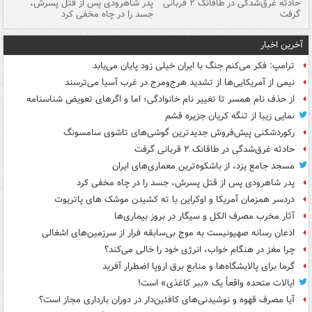
شته
حادثه غرق‌شدگی در طاقانک ۲ قربانی
پدر شاهرودی پس از قتل پسرش،
دس
گرفت
جسد را در چاه مخفی کرد
آخرین اخبار
ترامپ: فکر می‌کنم جنگ با ایران خیلی زود پایان می‌یابد
نیمی از آمریکایی‌ها از تشدید هرج‌ومرج در غرب آسیا می‌ترسند
از حذف نام همسر تا تغییر نام خانوادگی؛ اما و اگرهای تعویض شناسنامه
نمایی زیبا از تنگه کریان جزیره قشم
رکوردشکنی پیش‌فروش جدیدترین گوشی‌های تاشوی سامسونگ
حادثه غرق‌شدگی در طاقانک ۲ قربانی گرفت
مسجد جامع یزد، از باشکوه‌ترین معماری‌های ایران
پدر شاهرودی پس از قتل پسرش، جسد را در چاه مخفی کرد
دردسر همزمان آمریکا و اوکراین با ته کشیدن موشک های پاتریوت
آثار مخرب مصرف الکل و سیگار در بروز بیماری‌ها
اذعان رسانه صهیونیست به موج بی‌سابقه فرار از سرزمین‌های اشغالی
چرا مغز در هنگام خواب، انرژی خود را خالی می‌کند؟
گرما برای پالایشگاه‌ها و منابع برق اروپا اضطرار آفرید
ایالات متحده واقعاً یک «ببر کاغذی» است!
آیا مصرف قهوه و نوشیدنی‌های کافئین‌دار در دوران بارداری مجاز است؟