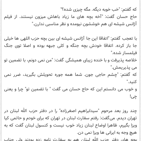
که گفتم: "خب خوبه دیگه. مگه چیزی شده؟"
حاج حسان گفت: "آخه بچه های ما زیاد باهاش میزون نیستند. از فیلم
آژانس شیشه ای هم خوششون نیومده و نظر مناسبی ندارن."
با تعجب گفتم: "اتفاقا این جا آژانس شیشه ای بین بچه حزب اللهی ها خیلی
جا باز کرده. اتفاقا خودش بچه جنگه و کلی جبهه بوده و اصلا توی جنگ
فیلمساز شده."
خلاصه پذیرفت و با خنده زیبای همیشگی گفت: "من نمی دونم، با تضمین تو
می پذیریمش."
که گفتم: "چشم حاجی جون. شما همه جوره تحویلش بگیرید، ضرر نمی
کنید."
و خوب می دانستم این که حاج حسان می گفت " با تضمین تو" چرا و یعنی
چی!
چند روز بعد مرحوم "سیدابراهیم اصغرزاده" را در دفتر حزب الله لبنان در
تهران دیدم. می‌گفت: رفتم سفارت لبنان در تهران که برای خودم و حاتمی کیا
ویزا بگیرم، ظاهرا اوضاع لبنان زیاد خوب نیست و کنسول لبنان گفت که به
هیچ وجه به ایرانی ها ویزا نمی دن.
بچه های دفتر حزب الله لبنان هم به سفارت نامه زده بودند ولی جناب