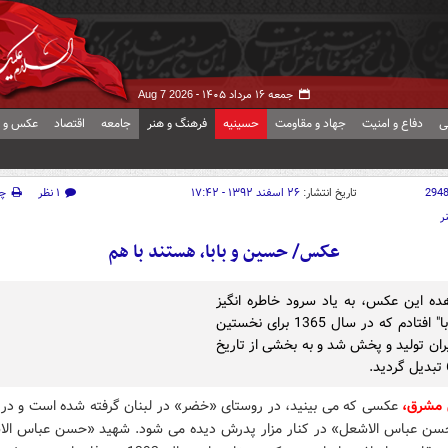
جمعه ۱۶ مرداد ۱۴۰۵ -
Aug 7 2026
ی
دفاع و امنیت
جهاد و مقاومت
حسینیه
فرهنگ و هنر
جامعه
اقتصاد
عکس و ف
294
تاریخ انتشار:
۲۶ اسفند ۱۳۹۲ - ۱۷:۴۲
۱ نظر
چ
ر
عکس/ حسین و بابا، هستند با هم
ده این عکس، به یاد سرود خاطره انگیز
"قصه بابا" افتادم که در سال 1365 برای نخستین
یران تولید و پخش شد و به بخشی از تاریخ
 مشرق،
عکسی که می بینید، در روستای «خضر» در لبنان گرفته شده است و در 
ن عباس الاشعل» در کنار مزار پدرش دیده می شود. شهید «حسن عباس الا