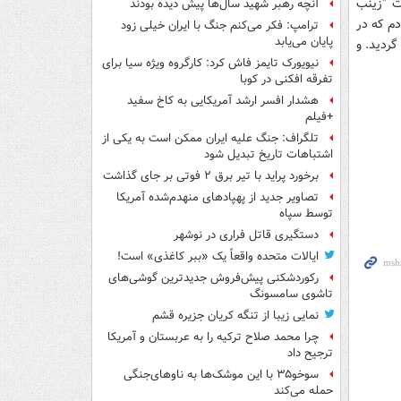
فاع از حرمِ حضرت "زینب
آنچه رهبر شهید سال‌ها پیش دیده بودند
دم که در
ترامپ: فکر می‌کنم جنگ با ایران خیلی زود
پایان می‌یابد
د و پخش شد و به بخشی از تاریخ دهه 60 تبدیل گردید. و
نیویورک تایمز فاش کرد: کارگروه ویژه سیا برای
تفرقه افکنی در کوبا
هشدار افسر ارشد آمریکایی به کاخ سفید
+فیلم
تلگراف: جنگ علیه ایران ممکن است به یکی از
اشتباهات تاریخ تبدیل شود
برخورد پراید با تیر برق ۲ فوتی بر جای گذاشت
تصاویر جدید از پهپادهای منهدم‌شده آمریکا
توسط سپاه
دستگیری قاتل فراری در نوشهر
ایالات متحده واقعاً یک «ببر کاغذی» است!
رکوردشکنی پیش‌فروش جدیدترین گوشی‌های
تاشوی سامسونگ
نمایی زیبا از تنگه کریان جزیره قشم
چرا محمد صلاح ترکیه را به عربستان و آمریکا
ترجیح داد
سوخو۳۵ با این موشک‌ها به ناوهای‌جنگی
حمله می‌کند