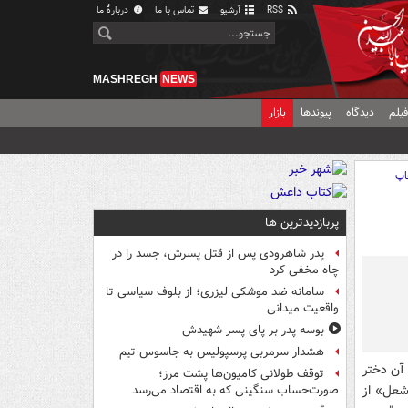
RSS
آرشیو
تماس با ما
دربارهٔ ما
MASHREGH
NEWS
یلم
دیدگاه
پیوندها
بازار
اپ
پربازدیدترین ها
پدر شاهرودی پس از قتل پسرش، جسد را در
چاه مخفی کرد
سامانه ضد موشکی لیزری؛ از بلوف سیاسی تا
واقعیت میدانی
بوسه‌ پدر بر پای پسر شهیدش
هشدار سرمربی پرسپولیس به جاسوس تیم
آن دختر
توقف طولانی کامیون‌ها پشت مرز؛
شعل» از
صورت‌حساب سنگینی که به اقتصاد می‌رسد