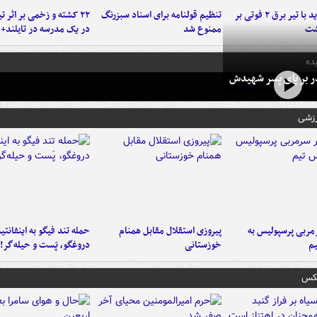
برخورد پراید با تیر برق ۲ فوتی بر
تنظیم قولنامه برای اسناد سبزرنگ
۲۲ کشته و زخمی بر اثر ت
شت
ممنوع شد
در یک مدرسه در تایلند+ 
ده
در بر پای پسر شهیدش
رزشی
ربی پرسپولیس به
پیروزی استقلال مقابل همنام
حمله تند فیگو به اینفانتین
م
خوزستانی
دروغگو، پَست‌ و حیله‌گر!
عکس