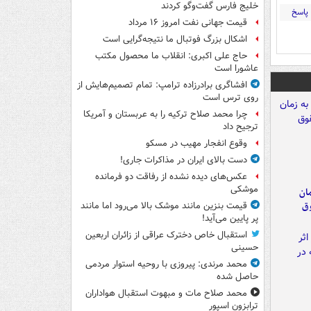
خلیج فارس گفت‌وگو کردند
پاسخ
قیمت جهانی نفت امروز ۱۶ مرداد
اشکال بزرگ فوتبال ما نتیجه‌گرایی است
حاج علی اکبری: انقلاب ما محصول مکتب
عاشورا است
افشاگری برادرزاده ترامپ: تمام تصمیم‌هایش از
روی ترس است
چرا محمد صلاح ترکیه را به عربستان و آمریکا
ترجیح داد
وقوع انفجار مهیب در مسکو
دست بالای ایران در مذاکرات جاری!
عکس‌های دیده نشده از رفاقت دو فرمانده‌
موشکی
مان
وق
قیمت بنزین مانند موشک بالا می‌رود اما مانند
پر پایین می‌آید!
استقبال خاص دخترک عراقی از زائران اربعین
حسینی
محمد مرندی: پیروزی با روحیه استوار مردمی
حاصل شده
محمد صلاح مات و مبهوت استقبال هواداران
ترابزون اسپور