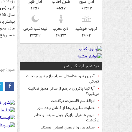
اذان صبح
طلوع آفتاب
اذان ظهر
کبری(س)" 
۱۲:۱۰
۰۵:۱۷
۰۳:۴۲
بیشتر یاد
مادر مخور
غروب خورشید
اذان مغرب
نیمه‌شب شرعی
حسین(ع) 
۲۳:۲۲
۱۹:۲۳
۱۹:۰۳
تازه های فرهنگ و هنر
منبع: جه
آخرین نبرد «داستان اسباب‌بازی» برای نجات
کودکی
آیا تینا پاکروان بازهم از ساترا مجوز فعالیت
می‌گیرد؟
ابوالقاسم قاسم‌زاده درگذشت
حمایت سلبریتی‌ها از قاتلان زنده سوز
مریم همتیان بازیگر جوان سینما و تئاتر
درگذشت
سینماها روز اربعین تعطیل هستند