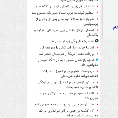
اشتباهات تاریخ تبدیل شود
ثبت تاریخی‌ترین کاهش تردد در تنگه هرمز
تنظیم قولنامه برای اسناد سبزرنگ ممنوع شد
شروع تلخ مدافع تیم ملی پس از جدایی از
پرسپولیس
یام
امضای توافق دفاعی بین عربستان، ترکیه و
پاکستان
۱۰ خوشحالی گل زودتر از موعد
ایتالیا خرید رادار اسرائیلی را متوقف کرد
واردات نفت آمریکا از عربستان صفر شد
اجازه باز شدن مسیر دوم در تنگه هرمز را
نخواهیم داد
درخواست عامری برای تعویق عملیات
انتقام‌جویانه علیه عربستان
دستور ترامپ برای تحقیق درباره چگونگی
افشای کمبود تسلیحات
ائتلاف سعودی مدعی حمله ارتش یمن به
نجران شد
هشدار سرمربی پرسپولیس به جاسوس تیم
۲۲ کشته و زخمی بر اثر تیراندازی در یک
مدرسه در تایلند+ فیلم