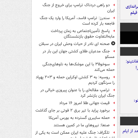
دو راهی دردناک ترامپ برای خروج از جنگ
یراندازی
ایران
فیلم
سندرز: ترامپ فاسد، آمریکا را وارد یک جنگ
فاجعه بار کرده است
پاسخ تأمین‌اجتماعی به زمان پرداخت
مابه‌التفاوت حقوق بازنشستگان
صحنه ای نادر از حیات وحش ایران در سبلان
جنگ مدعیان طلای کشتی جهان این بار در
مسکو
سوخو۳۵ با این موشک‌ها به ناوهای‌جنگی
حمله می‌کند
روسیه: به ۳ کشتی اوکراین حمله و ۲۰۳ پهپاد
را سرنگون کردیم
ترامپ مقاله‌ای را با عنوان پیروزی خیالی در
جنگ ایران بازنشر کرد
و:
قیمت جهانی طلا امروز ۱۶ مرداد
برخورد پراید با تیر برق ۲ فوتی بر جای گذاشت
حمله سایبری گسترده به بورس آمریکا
صنعا: نیروهای ما در کمین‌ هستند
تلگراف: جنگ علیه ایران ممکن است به یکی از