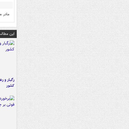
مادر م
این مطالب
رگبار و رع
کشور