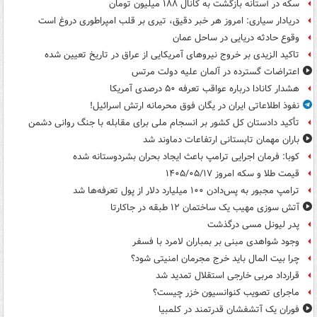
سکه در آستانه بازگشت به کانال ۱۸۸ میلیون تومان
دریادار سیاری: امروز هر خبر دقیق، تیری بر قلب امپراطوری دروغ است
وقوع حادثه دریایی در ساحل عمان
تاکید الزیدی بر خروج نیروهای آمریکایی از عراق در تاریخ تعیین شده
اعتراضات گسترده در آلمان علیه دولت مرتس
هشدار کانادا درباره عواقب تعرفه ۵۰ درصدی آمریکا
نفوذ اطلاعاتی ایران در یگان فوق محرمانه ارتش اسرائیل!
تأکید دادستان کل کشور بر انسجام ملی برای مقابله با جنگ روانی دشمن
باران مهمان تابستانی ارتفاعات دماوند شد
کوبا: فرمان اجرایی ترامپ باعث ایجاد بحران بشردوستانه شده
قیمت طلا و سکه امروز ۱۴۰۵/۰۵/۱۷
ترامپ مجبور به پس‌دادن ۱۰۰ میلیارد دلار از پول تعرفه‌ها شد
آتش سوزی مهیب یک ساختمان ۱۲ طبقه در جاکارتا
پدر لیونل مسی درگذشت
وجود شواهدی مبنی بر بمباران لامرد با فسفر
چرا بیت المال باید خرج مجرمان امنیتی شود؟
قرارداد مربی خارجی استقلال تمدید شد
ماجرای تصویب کنوانسیون خزر چیست؟
فوران یک آتشفشان قدرتمند در کلمبیا