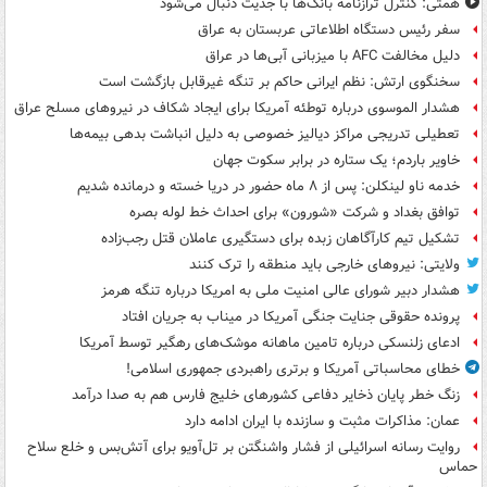
همتی: کنترل ترازنامه بانک‌ها با جدیت دنبال می‌شود
سفر رئیس دستگاه اطلاعاتی عربستان به عراق
دلیل مخالفت AFC با میزبانی آبی‌ها در عراق
سخنگوی ارتش: نظم ایرانی حاکم بر تنگه غیرقابل بازگشت است
هشدار الموسوی درباره توطئه آمریکا برای ایجاد شکاف در نیروهای مسلح عراق
تعطیلی تدریجی مراکز دیالیز خصوصی به دلیل انباشت بدهی بیمه‌ها
خاویر باردم؛ یک ستاره در برابر سکوت جهان
خدمه ناو لینکلن: پس از ۸ ماه حضور در دریا خسته و درمانده‌ شدیم
توافق بغداد و شرکت «شورون» برای احداث خط لوله بصره
تشکیل تیم کارآگاهان زبده برای دستگیری عاملان قتل رجب‌زاده
ولایتی: نیروهای خارجی باید منطقه را ترک کنند
هشدار دبیر شورای عالی امنیت ملی به امریکا درباره تنگه هرمز
پرونده حقوقی جنایت جنگی آمریکا در میناب به جریان افتاد
ادعای زلنسکی درباره تامین ماهانه موشک‌های رهگیر توسط آمریکا
خطای محاسباتی آمریکا و برتری راهبردی جمهوری اسلامی!
زنگ خطر پایان ذخایر دفاعی کشورهای خلیج فارس هم به صدا درآمد
عمان: مذاکرات مثبت و سازنده با ایران ادامه دارد
روایت رسانه اسرائیلی از فشار واشنگتن بر تل‌آویو برای آتش‌بس و خلع سلاح
حماس