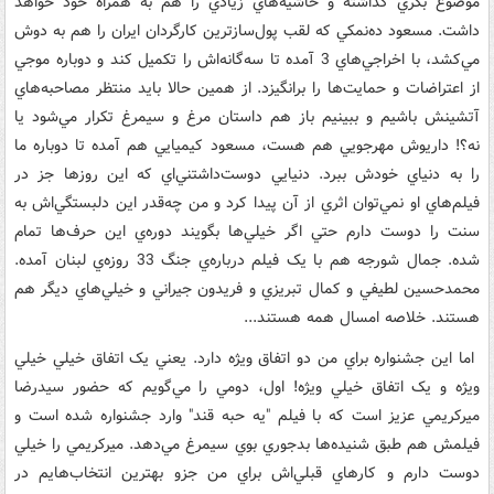
موضوع بکري گذاشته و حاشيه‌هاي زيادي را هم به همراه خود خواهد
داشت. مسعود ده‌نمکي که لقب پول‌سازترين کارگردان ايران را هم به دوش
مي‌کشد، با اخراجي‌هاي 3 آمده تا سه‌گانه‌اش را تکميل کند و دوباره موجي
از اعتراضات و حمايت‌ها را برانگيزد. از همين حالا بايد منتظر مصاحبه‌هاي
آتشينش باشيم و ببينيم باز هم داستان مرغ و سيمرغ تکرار مي‌شود يا
نه؟! داريوش مهرجويي هم هست، مسعود کيميايي هم آمده تا دوباره ما
را به دنياي خودش ببرد. دنيايي دوست‌داشتني‌اي که اين روزها جز در
فيلم‌هاي او نمي‌توان اثري از آن پيدا کرد و من چه‌قدر اين دلبستگي‌اش به
سنت را دوست دارم حتي اگر خيلي‌ها بگويند دوره‌ي اين حرف‌ها تمام
شده. جمال شورجه هم با يک فيلم درباره‌ي جنگ 33 روزه‌ي لبنان آمده.
محمدحسين لطيفي و کمال تبريزي و فريدون جيراني و خيلي‌هاي ديگر هم
هستند. خلاصه امسال همه هستند...
اما اين جشنواره براي من دو اتفاق ويژه دارد. يعني يک اتفاق خيلي خيلي
ويژه و يک اتفاق خيلي ويژه! اول، دومي را مي‌گويم که حضور سيدرضا
ميرکريمي عزيز است که با فيلم "يه حبه قند" وارد جشنواره شده است و
فيلمش هم طبق شنيده‌ها بدجوري بوي سيمرغ مي‌دهد. ميرکريمي را خيلي
دوست دارم و کارهاي قبلي‌اش براي من جزو بهترين انتخاب‌هايم در