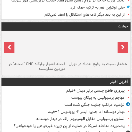
تاکید وزارت خارجه بر لزوم روشن شدن ابعاد جنایت تروریستی مزار شریف
حتی اوکراین هم به ترکیه حمله کرد
از این به بعد دیگر نامه‌های استقلال را امضا نمی‌کنم
حوادث
ای
هشدار نسبت به وفوع تندباد در تهران
لحظه انفجار جایگاه CNG "صحنه" در
دس
دوربین مداربسته
ات
آخرین اخبار
پیروزی قاطع چلسی برابر میلان +فیلم
مهاجم پرسپولیس به پیکان پیوست
ترامپ، مرتکب جنایت جنگی شده است
دیدار دوستانه اما جدی؛ اینتر ۲- یوونتوس ۱ +فیلم
تساوی پرسپولیس مقابل الومینیوم اراک در دیدار دوستانه
پشت‌پرده مداخله آمریکا در حمایت از یِن ژاپن؛ خیرخواهی یا خودخواهی؟