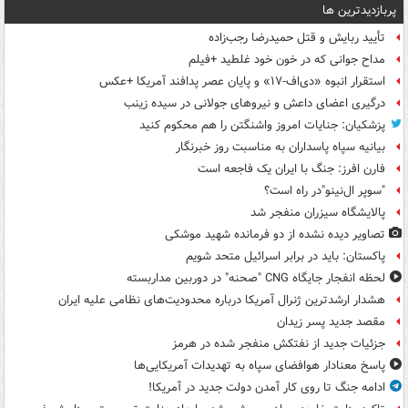
پربازدیدترین ها
تأیید ربایش و قتل حمیدرضا رجب‌زاده
مداح جوانی که در خون خود غلطید +فیلم
استقرار انبوه «دی‌اف‑۱۷» و پایان عصر پدافند آمریکا +عکس
درگیری اعضای داعش و نیروهای جولانی در سیده زینب
پزشکیان: جنایات امروز واشنگتن را هم محکوم کنید
بیانیه سپاه پاسداران به مناسبت روز خبرنگار
فارن افرز: جنگ با ایران یک فاجعه است
"سوپر ال‌نینو"در راه است؟
پالایشگاه سیزران منفجر شد
تصاویر دیده‌ نشده از دو فرمانده شهید موشکی
پاکستان: باید در برابر اسرائیل متحد شویم
لحظه انفجار جایگاه CNG "صحنه" در دوربین مداربسته
هشدار ارشدترین ژنرال آمریکا درباره محدودیت‌های نظامی علیه ایران
مقصد جدید پسر زیدان
جزئیات جدید از نفتکش منفجر شده در هرمز
پاسخ معنادار هوافضای سپاه به تهدیدات آمریکایی‌ها
ادامه جنگ تا روی کار آمدن دولت جدید در آمریکا!