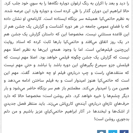
را ديد و بعد با اکران به رنگ ارغوان دوباره نگاه‌ها را به سوي خود جلب کرد.
حالا ابراهيم اين دوران گذار را طي کرده است و دوباره وارد اين عرصه شده.
به نظرم حاتمي‌کيا هميشه سر بزنگاه ايستاده است. کارنامه‌ي او نشان داده
که با فضاي عمومي جامعه در هر دوره آشناست و گزارش يک جشن هم از
اين قاعده مستثني نيست. مخصوصا اين که داستان گزارش يک جشن هم
در يک روز اتفاق مي‌افتد و حاتمي‌کيا بارها ثابت کرده که استاد روايت
اين‌چنين فيلم‌هايي است. اما با وجود همه‌ي اين‌ها به نظرم اصلا مهم
نيست که گزارش يک جشن چگونه فيلمي خواهد بود. اصلا مهم نيست که
فيلمش جزو سيمرغ بگيرهاي اين دوره باشد يا نباشد و حتي مهم نيست
که منتقدهاي راست و چپ درباره‌ي فيلم او چه خواهند گفت. مهم اين
است که حاتمي‌کيا هنوز اميدوار است و به فيلم ساختن ادامه مي‌دهد و
همين من را اميدوار مي‌کند. مطمئنم باز هم سر بزنگاه حاضر مي‌شود و بار
ديگر چشم‌ها را خيره خواهد کرد. دلم روشن است؛ مخصوصا حالا که دارد
حرف‌هاي تازه‌اي درباره‌ي آينده‌ي کاري‌اش مي‌زند. بايد منتظر فصل جديدي
از اشک‌ها و لبخندها در آثار ابراهيم حاتمي‌کياي عزيز باشيم و من دلم
بدجوري روشن است!