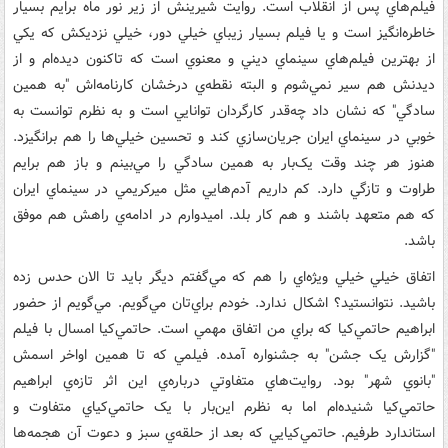
فيلم‌هاي پس از انقلاب است. روايت شيرينش از زير نور ماه برايم بسيار
خاطره‌انگيز است و يا فيلم بسيار زيباي خيلي دور، خيلي نزديکش که يکي
از بهترين فيلم‌هاي سينماي ديني و معنوي است که تاکنون ديده‌ام و از
ديدنش هم سير نمي‌شوم و البته نقطه‌ي درخشان کارنامه‌اش "به همين
سادگي" که نشان داد چه‌قدر کارگردان توانايي است و به نظرم توانست به
خوبي در سينماي ايران جريان‌سازي کند و تحسين خيلي‌ها را هم برانگيزد.
هنوز هر چند وقت يک‌بار به همين سادگي را مي‌بينم و باز هم برايم
طراوت و تازگي دارد. کم داريم آدم‌هايي مثل ميرکريمي در سينماي ايران
که هم متعهد باشند و هم کار بلد. اميدوارم در ادامه‌‌ي راهش هم موفق
باشد.
اتفاق خيلي خيلي ويژه‌اي را هم که مي‌گفتم ديگر بايد تا الان حدس زده
باشيد. نتوانستيد؟ اشکال ندارد. خودم براي‌تان مي‌گويم. مي‌گويم از حضور
ابراهيم حاتمي‌کيا که براي من اتفاق مهمي است. حاتمي‌کيا امسال با فيلم
"گزارش يک جشن" به جشنواره آمده. فيلمي که تا همين اواخر اسمش
"بانوي شهر" بود. روايت‌هاي متفاوتي درباره‌ي اين اثر تازه‌ي ابراهيم
حاتمي‌کيا شنيده‌ام اما به نظرم اين‌بار با يک حاتمي‌کياي متفاوت و
استاندارد طرفيم. حاتمي‌کيايي که بعد از حلقه‌ي سبز و دعوت آن هجمه‌ها