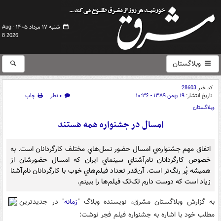
شنبه ۱۷ مرداد ۱۴۰۵ -
Aug
8 2026
وبلاگستان
کد خبر
28603
تاریخ انتشار:
۱۹ بهمن ۱۳۸۹ - ۱۰:۳۶
۰ نظر
چاپ
وبلاگستان
امسال در جشنواره همه هستند
اتفاق مهم جشنواره‌ي امسال حضور نسل‌هاي مختلف کارگردانان است. به
خصوص کارگردانان نام‌آشناي سينماي ايران که امسال حضورشان از
هميشه پُر رنگ‌تر است. آن‌قدر تعداد فيلم‌هاي خوب با کارگردانان نام‌آشنا
زياد است که دوست دارم تک‌تک فيلم‌ها را ببينم.
به گزارش وبلاگستان مشرق، نويسنده وبلاگ "
زمانه
" در جديدترين
مطلب خود با اشاره به جشنواره فيلم فجر نوشت: