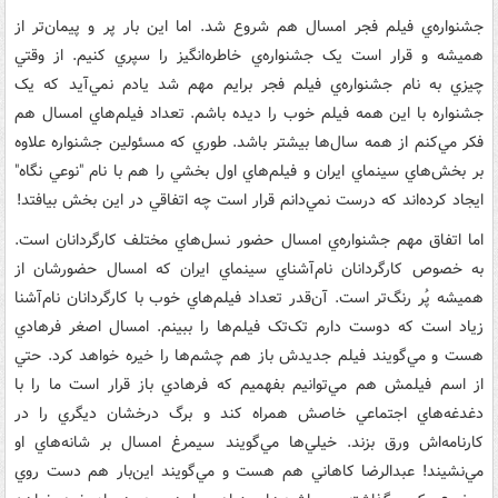
جشنواره‌ي فيلم فجر امسال هم شروع شد. اما اين بار پر و پيمان‌تر از
هميشه و قرار است يک جشنواره‌ي خاطره‌انگيز را سپري کنيم. از وقتي
چيزي به نام جشنواره‌‌ي فيلم فجر برايم مهم شد يادم نمي‌آيد که يک
جشنواره با اين همه فيلم خوب را ديده باشم. تعداد فيلم‌هاي امسال هم
فکر مي‌کنم از همه سال‌ها بيشتر باشد. طوري که مسئولين جشنواره علاوه
بر بخش‌هاي سينماي ايران و فيلم‌هاي اول بخشي را هم با نام "نوعي نگاه"
ايجاد کرده‌اند که درست نمي‌دانم قرار است چه اتفاقي در اين بخش بيافتد!
اما اتفاق مهم جشنواره‌ي امسال حضور نسل‌هاي مختلف کارگردانان است.
به خصوص کارگردانان نام‌آشناي سينماي ايران که امسال حضورشان از
هميشه پُر رنگ‌تر است. آن‌قدر تعداد فيلم‌هاي خوب با کارگردانان نام‌آشنا
زياد است که دوست دارم تک‌تک فيلم‌ها را ببينم. امسال اصغر فرهادي
هست و مي‌گويند فيلم جديدش باز هم چشم‌ها را خيره خواهد کرد. حتي
از اسم فيلمش هم مي‌توانيم بفهميم که فرهادي باز قرار است ما را با
دغدغه‌هاي اجتماعي خاصش همراه کند و برگ درخشان ديگري را در
کارنامه‌اش ورق بزند. خيلي‌ها مي‌گويند سيمرغ امسال بر شانه‌هاي او
مي‌نشيند! عبدالرضا کاهاني هم هست و مي‌گويند اين‌بار هم دست روي