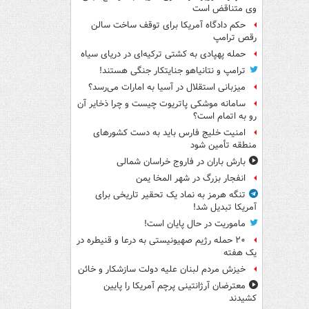
وی متناقض است
حکم دادگاه آمریکا برای توقف ساخت سالن
رقص ترامپ
حمله پهپادی به کشتی ترکیه‌ای در دریای سیاه
ترامپ و نتانیاهو جنایتکار جنگی هستند!
میزبانی استقلال در آسیا به امارات می‌رسد؟
سامانه موشکی پاتریوت چیست و چرا ذخایر آن
رو به اتمام است؟
امنیت خلیج فارس باید به دست کشورهای
منطقه تأمین شود
بارش باران در فاروج خراسان شمالی
انفجار بزرگ در شهر المخا یمن
تنگه هرمز به نماد یک تحقیر تاریخی برای
آمریکا تبدیل شد!
ماموریت در حال پایان است!
۲۰ حمله رژیم صهیونیستی به درعا و قنیطره در
یک هفته
خیزش مردم لبنان علیه دولت سازشکار و خائن
معترضان آرژانتینی پرچم آمریکا را پایین
کشیدند