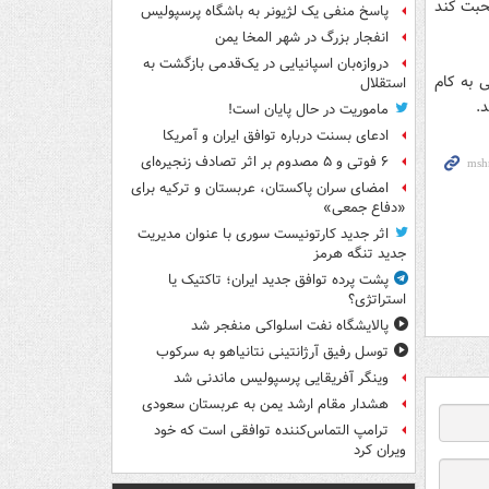
صحبت کند
پاسخ منفی یک لژیونر به باشگاه پرسپولیس
انفجار بزرگ در شهر المخا یمن
دروازه‌بان اسپانیایی در یک‌قدمی بازگشت به
 به کام
استقلال
ماموریت در حال پایان است!
ادعای بسنت درباره توافق ایران و آمریکا
۶ فوتی و ۵ مصدوم بر اثر تصادف زنجیره‌ای
امضای سران پاکستان، عربستان و ترکیه برای
«دفاع جمعی»
اثر جدید کارتونیست سوری با عنوان مدیریت
جدید تنگه هرمز
پشت پرده توافق جدید ایران؛ تاکتیک یا
استراتژی؟
پالایشگاه نفت اسلواکی منفجر شد
توسل رفیق آرژانتینی نتانیاهو به سرکوب
وینگر آفریقایی پرسپولیس ماندنی شد
هشدار مقام ارشد یمن به عربستان سعودی
ترامپ التماس‌کننده توافقی است که خود
ویران کرد