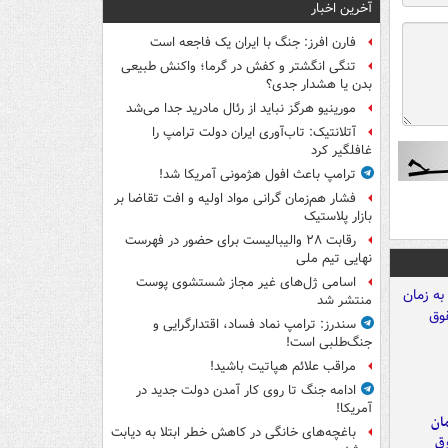
آخرین اخبار
فارن افرز: جنگ با ایران یک فاجعه است
تنگی انگشتر و کفش در گرما؛ واکنش طبیعی
بدن یا هشدار جدی؟
مورینیو هرگز نباید از رئال مادرید جدا می‌شد
آتلانتیک: تاب‌آوری ایران دولت ترامپ را
غافلگیر کرد
ترامپ باعث افول هژمونی آمریکا شد!
فشار هم‌زمان گرانی مواد اولیه و افت تقاضا بر
بازار پلاستیک
رقابت ۲۸ والیبالیست برای حضور در فهرست
نهایی تیم ملی
اسامی ژل‌های غیر مجاز شستشوی پوست
منتشر شد
سندرز: ترامپ نماد فساد، اقتدارگرایی و
جنگ‌طلبی است!
مراقب علائم هپاتیت باشید!
ادامه جنگ تا روی کار آمدن دولت جدید در
آمریکا!
مان
باغچه‌های خانگی در کاهش خطر ابتلا به دیابت
وق