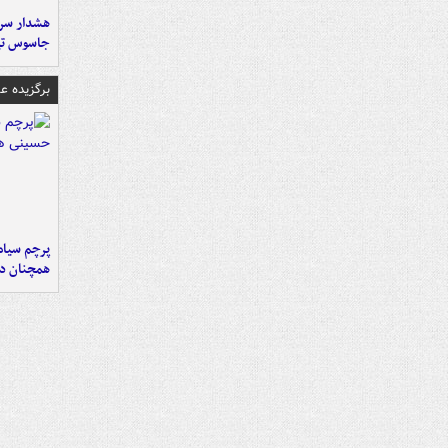
هشدار سرم
جاسوس تی
برگزیده 
پرچم سیاه
همچنان در