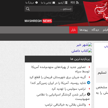
RSS
آرشیو
تماس با ما
دربارهٔ ما
MASHREGH
NEWS
یلم
دیدگاه
پیوندها
بازار
اپ
پربازدیدترین ها
تصاویر جدید از پهپادهای منهدم‌شده آمریکا
توسط سپاه
 تسلیم
گربه جریان برق شهرستان فریمان را قطع کرد
شاید روسیه، آمریکا را در ایران زمین‌گیر کند!
لیه مشخص
ترامپ سوئیس را تهدید کرد
ش را به
درگیر شدن گردشگر اسپانیایی با نظامی
صهیونیست
واکنش بقائی به خیالبافی ترامپ