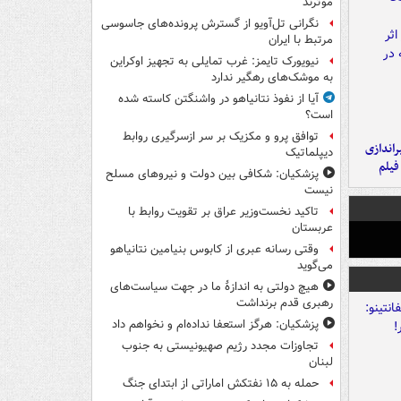
موثرند
نگرانی تل‌آویو از گسترش پرونده‌های جاسوسی
مرتبط با ایران
نیویورک تایمز: غرب تمایلی به تجهیز اوکراین
به موشک‌های رهگیر ندارد
آیا از نفوذ نتانیاهو در واشنگتن کاسته شده
است؟
توافق پرو و مکزیک بر سر ازسرگیری روابط
یراندازی
دیپلماتیک
فیلم
پزشکیان: شکافی بین دولت و نیروهای مسلح
نیست
تاکید نخست‌وزیر عراق بر تقویت روابط با
عربستان
وقتی رسانه عبری از کابوس بنیامین نتانیاهو
می‌گوید
هیچ دولتی به اندازۀ ما در جهت سیاست‌های
رهبری قدم برنداشت
پزشکیان: هرگز استعفا نداده‌ام و نخواهم داد
تجاوزات مجدد رژیم صهیونیستی به جنوب
لبنان
حمله به ۱۵ نفتکش‌ اماراتی از ابتدای جنگ