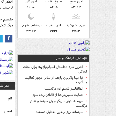
اذان صبح
طلوع آفتاب
اذان ظهر
آنطور که 
۰۳:۴۳
۰۵:۱۸
۱۲:۱۰
تا ببیند 
«نسیم حش
غروب خورشید
اذان مغرب
نیمه‌شب شرعی
مرگ تلخی فرو رفت
۲۳:۲۳
۱۹:۲۱
۱۹:۰۲
تازه های فرهنگ و هنر
آخرین نبرد «داستان اسباب‌بازی» برای نجات
کودکی
آیا تینا پاکروان بازهم از ساترا مجوز فعالیت
می‌گیرد؟
نظر شم
ابوالقاسم قاسم‌زاده درگذشت
حمایت سلبریتی‌ها از قاتلان زنده سوز
نام
مریم همتیان بازیگر جوان سینما و تئاتر
درگذشت
ایمیل
سینماها روز اربعین تعطیل هستند