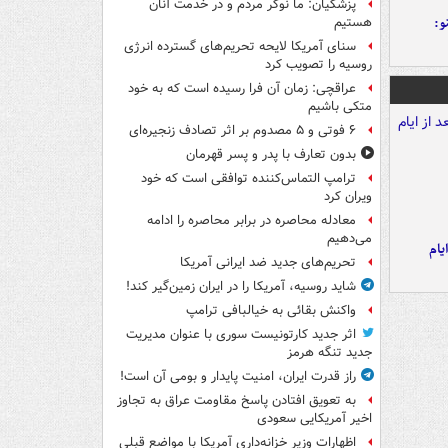
پزشکیان: ما نوکر مردم و در خدمت آنان
و:
هستیم
سنای آمریکا لایحه تحریم‌های گسترده انرژی
روسیه را تصویب کرد
عراقچی: زمان آن فرا رسیده است که به خود
متکی باشیم
۶ فوتی و ۵ مصدوم بر اثر تصادف زنجیره‌ای
بدون تعارف با پدر و پسر قهرمان
ترامپ التماس‌کننده توافقی است که خود
ویران کرد
معادله محاصره در برابر محاصره را ادامه
می‌دهیم
یام
تحریم‌های جدید ضد ایرانی آمریکا
شاید روسیه، آمریکا را در ایران زمین‌گیر کند!
واکنش بقائی به خیالبافی ترامپ
اثر جدید کارتونیست سوری با عنوان مدیریت
جدید تنگه هرمز
راز قدرت ایران، امنیت پایدار و بومی آن است!
به تعویق افتادن پاسخ مقاومت عراق به تجاوز
اخیر آمریکایی سعودی
اظهارات وزیر خزانه‌داری آمریکا با مواضع قبلی