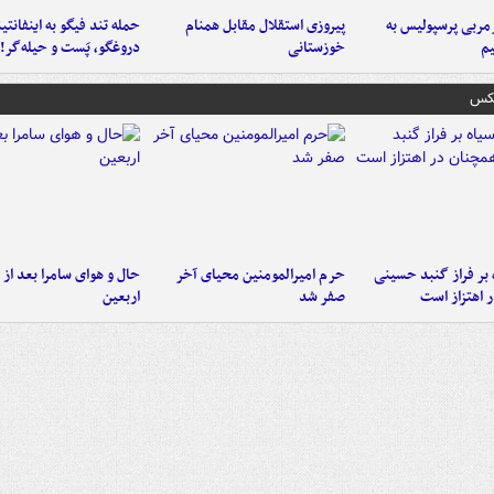
ربی پرسپولیس به
پیروزی استقلال مقابل همنام
حمله تند فیگو به اینفانتین
م
خوزستانی
دروغگو، پَست‌ و حیله‌گر!
عکس
 بر فراز گنبد حسینی
حرم امیرالمومنین محیای آخر
حال و هوای سامرا بعد از ا
 اهتزاز است
صفر شد
اربعین