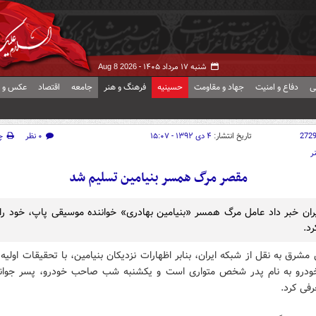
شنبه ۱۷ مرداد ۱۴۰۵ -
Aug 8 2026
ی
دفاع و امنیت
جهاد و مقاومت
حسینیه
فرهنگ و هنر
جامعه
اقتصاد
عکس و ف
272
تاریخ انتشار:
۴ دی ۱۳۹۲ - ۱۵:۰۷
۰ نظر
چ
ر
مقصر مرگ همسر بنیامین تسلیم شد
ران خبر داد عامل مرگ همسر «بنیامین بهادری» خواننده موسیقی پاپ، خود را
د.
مشرق به نقل از شبکه ایران، بنابر اظهارات نزدیکان بنیامین، با تحقیقات او
درو به نام پدر شخص متواری است و یکشنبه شب صاحب خودرو، پسر جوان
فی کرد.