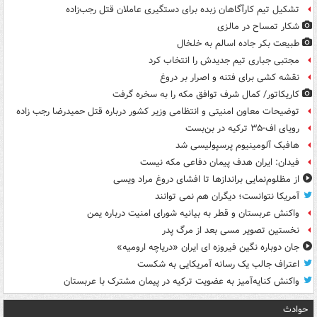
تشکیل تیم کارآگاهان زبده برای دستگیری عاملان قتل رجب‌زاده
شکار تمساح در مالزی
طبیعت بکر جاده اسالم به خلخال
مجتبی جباری تیم جدیدش را انتخاب کرد
نقشه کشی برای فتنه و اصرار بر دروغ
کاریکاتور/ کمال شرف توافق مکه را به سخره گرفت
توضیحات معاون امنیتی و انتظامی وزیر کشور درباره قتل حمیدرضا رجب زاده
رویای اف-۳۵ ترکیه در بن‌بست
هافبک آلومینیوم پرسپولیسی شد
فیدان: ایران هدف پیمان دفاعی مکه نیست
از مظلوم‌نمایی براندازها تا افشای دروغ مراد ویسی
آمریکا نتوانست؛ دیگران هم نمی توانند
واکنش عربستان و قطر به بیانیه شورای امنیت درباره یمن
نخستین تصویر مسی بعد از مرگ پدر
جان دوباره نگین فیروزه ای ایران «دریاچه ارومیه»
اعتراف جالب یک رسانه آمریکایی به شکست
واکنش کنایه‌آمیز به عضویت ترکیه در پیمان مشترک با عربستان
حوادث