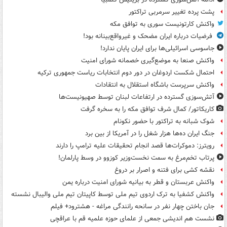
پشت پرده تغییر سرمربی تراکتور
واکنش کارتونیست سوری به توافق مکه
فرضیات درباره ایران مضحک و غیرواقع‌بینانه بود!
جاسوسی اسرائیلی‌ها برای ایران پایان ندارد!
واکنش صنعا به موضع‌گیری خصمانه شورای امنیت
احتمال شکست اردوغان در دور دوم انتخابات ریاست جمهوری ترکیه
واکنش سرپرست باشگاه استقلال به انتقادات
آتش‌سوزی گسترده در ارتفاعات لبنان توسط صهیونیست‌ها
کاریکاتور/ کمال شرف توافق مکه را به سخره گرفت
شوک شبانه به تراکتور با حضور نکونام
جنگ ایران ده‌ها هزار شغل را در آمریکا از بین برد
رویترز: دموکرات‌ها قصد انجام تحقیقات علیه ترامپ را دارند
پرتاب تخم‌مرغ به سمت نخست‌وزیر کوزوو در وسط پارلمان!
نقشه کشی برای فتنه و اصرار بر دروغ
واکنش عربستان و قطر به بیانیه شورای امنیت درباره یمن
واکنش کشفیا به ترک اردوی تیم ملی توسط کاپیتان تیم ملی والیبال نشسته
جان باختن چهار نفر در سانحه رانندگی مراغه - هشترود+ فیلم
نشست هم اندیشی جمعی از علمای حوزه علمیه قم با عراقچی