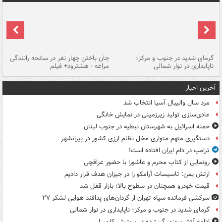
گرمای شدید در جنوب و مرکز؛
جان باختن چهار نفر در سانحه رانندگی
حر
ناپایداری در نوار شمالی
مراغه - هشترود+ فیلم
به
آخرین اخبار
مرد سال والیبال آسیا انتخاب شد
عادی‌سازی تولید زیرزمینی در نمایش خانگی
حمله اسرائیل به شهرستان نبطیه در جنوب لبنان
دستگیری متهم متواری مخل نظام ارزی کشور در پیرانشهر
ترامپ در دام ایران افتاده است!
رونمایی از کتاب محرم و عاشورا با حضور عراقچی
ارتش یمن: تاسیسات آرامکو را در جیزان هدف قرار دادیم
قیمت خودرو همچنان در سطوح بالا؛ بازار قفل شد
سرکشی فرمانده سپاه تهران از گردان‌های پدافند هوایی لشکر ۲۷
گرمای شدید در جنوب و مرکز؛ ناپایداری در نوار شمالی
ادامه آتش‌سوزی گسترده در بریتیش کلمبیا