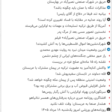
حریق در شهرک صنعتی نصیرآباد در بهارستان
مذاکرات تنگه با عمان باید چگونه باشد؟
بیانیه تند فیفا در دفاع از آقای رئیس!
آیا روند عدلیه در مقابله با فساد تغییری کرده است؟
آمریکا از طریق ترکیه تسلیحات و مهمات به اوکراین می‌فرستد
نخستین تصویر مسی بعد از مرگ پدر
حریق در شهرک صنعتی نصیرآباد+ فیلم
شهرک‌نشین‌ها اموال فلسطینی‌ها را به آتش کشیدند!
آخرین وضعیت میدان نبرد به روایت مهدی محمدی
راز عبور مخفی جنگنده‌های ایرانی از چشم دشمن
نقشه راه ۱۵ ماده‌ای صلح غزه در بن‌بست
واکنش کنایه‌آمیز به عضویت ترکیه در پیمان مشترک با عربستان
قله دماوند در تابستان سفیدپوش شد!
وضعیت امنیتی منطقه پس از پیمان مکه چگونه خواهد شد؟
عامل افزایش قبوض آب و برق برخی مشترکان چه بود؟
سرنگون‌کردن پهپاد اوکراینی با آتش رگبار روس‌ها
افشاگری روزنامه عبری درباره بدرفتاری‌های همسر نتانیاهو
هشدار صنعا به عربستان: وقت تلف نکنید
روزنامه‌های ورزشی امروز یک‌شنبه ۱۸ مرداد ۱۴۰۵