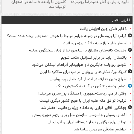
تأیید ربایش و قتل حمیدرضا رجب‌زاده
کامیون با راننده ۸ ساله در اصفهان
"س
توقیف شد
آخرین اخبار
ذخایر طلای چین افزایش یافت
فیلم/ آیا پرونده‌ای در زمینه جرایم مرتبط با هوش مصنوعی ایجاد شده است؟
احضار باقر خرازی به دادگاه ویژه روحانیت
وضعیت کافه‌های متعلق به ساعدی نیا از زبان سخنگوی عدلیه
پاکستان: باید در برابر اسرائیل متحد شویم
تئودور روزولت جایگزین ناو هواپیمابر آبراهام لینکلن می‌شود
کاریکاتور/ تلاش‌های بی‌پایان ترامپ برای مذاکره با ایران
اخراج بدون تعارف در انتظار فرد خاطی پرسپولیس
اتمام بودجه پنتاگون در آستانه گسترش جنگ
وقتی ترامپ ریاست‌جمهوری را دستگاه پول‌سازی می‌بیند!
ترکیه: توافق مکه علیه ایران یا هیچ کشور دیگری نیست
جهانگیر: آقای خرازی به دادگاه ویژه روحانیت احضار شد
افشای رسوایی جاسوسی سازمان ملل برای رژیم صهیونیستی
توافق برای برگزاری دیدار دوستانه ایران و آذربایجان
ابراهیم صادقی سرمربی سایپا شد