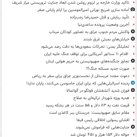
تاکید وزارت خارجه بر لزوم روشن شدن ابعاد جنایت تروریستی مراز شریف
آماده سازی ضریح نورانی امیرالمومنین برا ایام پایانی صفر
تأیید ربایش و قتل حمیدرضا رجب‌زاده
آخرین وضعیت پرونده ساعدی‌نیا
واکنش مردم جنوب عراق به تصاویر کودکان میناب
خیابان‌های بمبئی غرق شدند
تحلیلگر یمنی: تحرکات سعودی‌ها به دقت رصد می‌شود
اقدام ۱۱ سناتور آمریکایی برای توقف جنگ علیه ایران
تجاوز جنگنده‌های صهیونیستی به حریم هوایی لبنان
صورت جدید مسئله جنگ؟!
دعوت مجدد عربستان از نخست‌وزیر عراق برای سفر به ریاض
پدیده اسرائیلی‌هایی که برای ایران جاسوسی می‌کنند، پایان ندارد!
فوران شدید آتشفشان فوئگو در گواتمالا
هدیه ویژه شهردار ترکیه‌ای به صلاح
قیمت نفت به ۸۳ دلار و ۵۵ سنت در هر بشکه رسید
مقام سابق صهیونیست: عربستان ببر کاغذی است
افشای رسوایی اخلاقی رئیس فیفا
جنایت‌هایی که فراموش نمی‌شوند
حواله دلار ۱۵۴ هزار و ۴۵۱ تومان شد