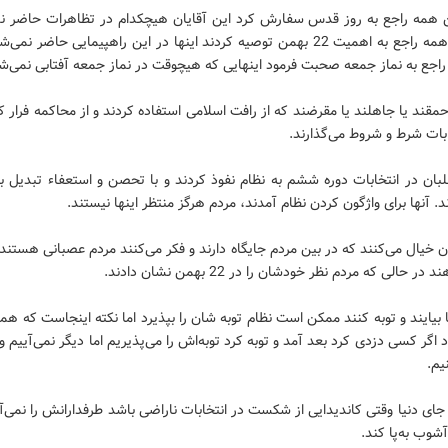
ین همه راجع به روز قدس سفارش کرد این آقایان هیچکدام در تظاهرات حاضر نم
امام این همه راجع به اهمیت 22 بهمن توصیه کردند اینها در این راهپیمایی حاضر نم
اجع به نماز جمعه صحبت فرمود اینهایی که هیچوقت در نماز جمعه آفتابی نمی‌شو
 احمقند یا جاهلند یا مقرضند که از رافت اسلامی استفاده کردند و از محاکمه فرار کر
ابات شرط و شروط می‌گذارند.
لبان در انتخابات دوره ششم به نظام نفوذ کردند و با تحصن و استعفاء تبدیل 
. آنها برای واژگون کردن نظام آمدند، مردم هرگز منتظر اینها نیستند.
ان خیال می‌کنند که در بین مردم جایگاه دارند و فکر می‌کنند مردم عصبانی هستند و
در حالی که مردم نظر خودشان را در 22 بهمن نشان دادند.
ها بیایند و توبه کنند ممکن است نظام توبه شان را بپذیرد اما نکته اینجاست که هما
د اگر کسی دزدی کرد بعد آمد و توبه کرد توبه‌اش را می‌پذیریم اما دیگر نمی‌آییم وی
یم.
جای دنیا وقتی کاندیدایی از شکست در انتخابات ناراضی باشد طرفدارانش را نمی‌
آشوب به‌پا کند.