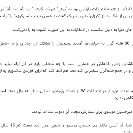
 با اینکه از نتیجه انتخابات ناراضی بود به "بوش" تبریک گفت. "عبدالله عبدالله" در 
 پس از شکست از "کرزای" به وی تبریک گفت به همین ترتیب "سارکوزی" با "اولاند"
جای دنیا به دلیل شکست در انتخابات به این صورت آشوب به پا نمی‌کنند.
- در سال 88 فتنه گران به خیابان‌ها آمدند بسیجیان را کشتند زن چادری را به خا
هاشمی وقتی خانه‌اش در جماران است با چه منطقی باید در آن ایام بیاید در
 و در جمع فتنه‌گران سخنرانی کند بعد هم ادعا کند که برای خوردن ساندویچ به ای
- کسی که تعداد آرای او در انتخابات 88 از تعداد رای‌های ابطالی سطل آشغال کم
اهی ندارد.
ز میرحسین موسوی برای شمارش مجدد آرا دعوت شد اما نیامد.
- هرجای دنیا اگر کسی مانند میر حس
‌شود.