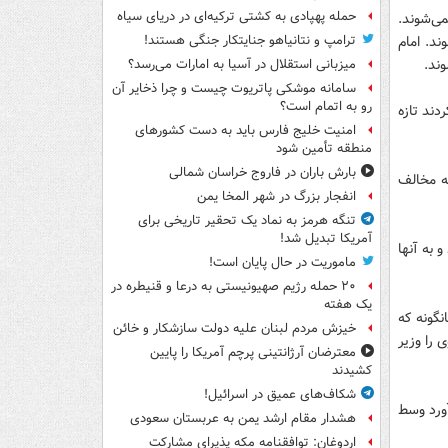
حمله پهپادی به کشتی ترکیه‌ای در دریای سیاه
ی‌شوند.
ی‌شوند. امام
ترامپ و نتانیاهو جنایتکار جنگی هستند!
ند.
میزبانی استقلال در آسیا به امارات می‌رسد؟
سامانه موشکی پاتریوت چیست و چرا ذخایر آن
رو به اتمام است؟
دند تازه
امنیت خلیج فارس باید به دست کشورهای
منطقه تأمین شود
بارش باران در فاروج خراسان شمالی
به مخالف
انفجار بزرگ در شهر المخا یمن
تنگه هرمز به نماد یک تحقیر تاریخی برای
آمریکا تبدیل شد!
 به آنها
ماموریت در حال پایان است!
۲۰ حمله رژیم صهیونیستی به درعا و قنیطره در
یک هفته
نگونه که
خیزش مردم لبنان علیه دولت سازشکار و خائن
 را وزیر
معترضان آرژانتینی پرچم آمریکا را پایین
کشیدند
شکاف‌های عمیق در اسرائیل!
آورد وسط
هشدار مقام ارشد یمن به عربستان سعودی
اردوغان: توافقنامه مکه پذیرای مشارکت