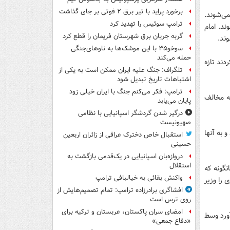
برخورد پراید با تیر برق ۲ فوتی بر جای گذاشت
ی‌شوند.
ترامپ سوئیس را تهدید کرد
ی‌شوند. امام
گربه جریان برق شهرستان فریمان را قطع کرد
ند.
سوخو۳۵ با این موشک‌ها به ناوهای‌جنگی
حمله می‌کند
دند تازه
تلگراف: جنگ علیه ایران ممکن است به یکی از
اشتباهات تاریخ تبدیل شود
ترامپ: فکر می‌کنم جنگ با ایران خیلی زود
به مخالف
پایان می‌یابد
درگیر شدن گردشگر اسپانیایی با نظامی
صهیونیست
 به آنها
استقبال خاص دخترک عراقی از زائران اربعین
حسینی
دروازه‌بان اسپانیایی در یک‌قدمی بازگشت به
استقلال
نگونه که
واکنش بقائی به خیالبافی ترامپ
 را وزیر
افشاگری برادرزاده ترامپ: تمام تصمیم‌هایش از
روی ترس است
امضای سران پاکستان، عربستان و ترکیه برای
آورد وسط
«دفاع جمعی»