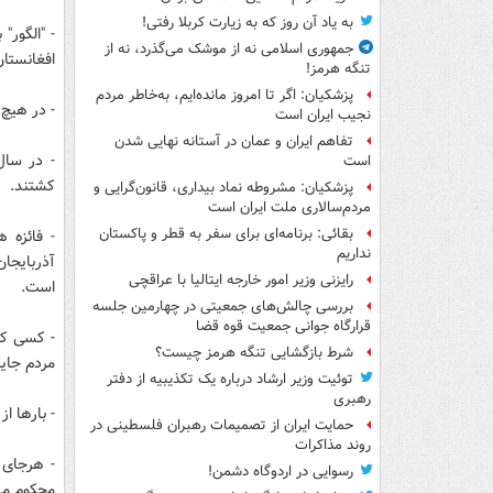
به یاد آن روز که به زیارت کربلا رفتی!
- "الگور"
جمهوری اسلامی نه از موشک می‌گذرد، نه از
افغانستان
تنگه هرمز!
پزشکیان: اگر تا امروز مانده‌ایم، به‌خاطر مردم
- در هیچ 
نجیب ایران است
تفاهم ایران و عمان در آستانه نهایی شدن
است
کشتند.
پزشکیان: مشروطه نماد بیداری، قانون‌گرایی و
مردم‌سالاری ملت ایران است
بقائی: برنامه‌ای برای سفر به قطر و پاکستان
- فائزه 
نداریم
آذربایجان
رایزنی وزیر امور خارجه ایتالیا با عراقچی
است.
بررسی چالش‌های جمعیتی در چهارمین جلسه
قرارگاه جوانی جمعیت قوه قضا
شرط بازگشایی تنگه هرمز چیست؟
مردم جایگ
توئیت وزیر ارشاد درباره یک تکذیبیه از دفتر
رهبری
- بارها ا
حمایت ایران از تصمیمات رهبران فلسطینی در
روند مذاکرات
رسوایی در اردوگاه دشمن!
محکوم می