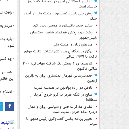
عمان از ایستادگی ایران در زمینه تنگه هرمز
خرسند است!
- رافت اس
پیش‌بینی رئیس کمیسیون امنیت ملی از آینده
جنگ
- مردم به آنهایی 
سفیر جدید پاکستان با مومنی دیدار کرد
پشت پرده پخش هدفمند شایعه استعفای
رئیس‌جمهور
مرزهای زبان و امنیت ملی
شود.
برگزاری دادگاه پرونده کثیرالشاکی «تات موتور
تاک» با ۲۹۷۹ شاکی
- چه کسی
کلاهبرداری ۴ همتی یک شرکت مهاجرتی؛ ۳۰۰
شاکی تاکنون
- همسر ها
خدمت‌رسانی قهرمان بدنسازی ایران به زائرین
این خانم
اربعین
تلاقی دو اراده پولادین در هندسه قدرت
- اصلاح ط
صلح در تنگه هرمز در گرو خروج آمریکا از
منطقه!
فضای مذاکرات فنی و سیاسی ایران و عمان
درباره تنگه هرمز، مثبت است
تغییر برنامه پخش گفت‌وگوی رئیس‌جمهور با
مردم