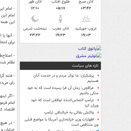
اذان صبح
طلوع آفتاب
اذان ظهر
۰۳:۴۲
۰۵:۱۷
۱۲:۱۰
- امام ا
این همه ر
غروب خورشید
اذان مغرب
نیمه‌شب شرعی
۱۹:۰۳
۱۹:۲۳
۲۳:۲۲
- آنها یا
برای انتخ
- اصلاح‌ط
نظام شدند
تازه های سیاست
- فتنه گر
پزشکیان: ما نوکر مردم و در خدمت آنان
هستیم
رای می‌دهند 
عراقچی: زمان آن فرا رسیده است که به خود
متکی باشیم
- اگر این
ترامپ التماس‌کننده توافقی است که خود
امام فرمو
ویران کرد
اقتصاد کن
واکنش بقائی به خیالبافی ترامپ
اظهارات وزیر خزانه‌داری آمریکا با مواضع قبلی
- در هیچ 
وی متناقض است
خیابان و 