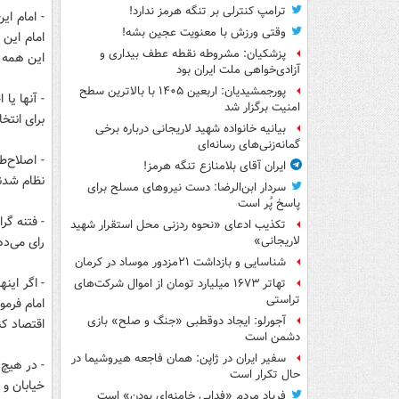
ترامپ کنترلی بر تنگه هرمز ندارد!
- امام ا
وقتی ورزش با معنویت عجین بشه!
پزشکیان: مشروطه نقطه عطف بیداری و
این همه ر
آزادی‌خواهی ملت ایران بود
پورجمشیدیان: اربعین ۱۴۰۵ با بالاترین سطح
- آنها یا
امنیت برگزار شد
برای انتخ
بیانیه خانواده شهید لاریجانی درباره برخی
گمانه‌زنی‌های رسانه‌ای
- اصلاح‌ط
ایران آقای بلامنازع تنگه هرمز!
نظام شدند
سردار ابن‌الرضا: دست نیروهای مسلح برای
پاسخ پُر است
- فتنه گر
تکذیب ادعای «نحوه ردزنی محل استقرار شهید
رای می‌دهند 
لاریجانی»
شناسایی و بازداشت ۲۱مزدور موساد در کرمان
- اگر این
تهاتر ۱۶۷۳ میلیارد تومان از اموال شرکت‌های
تراستی
امام فرمو
آجورلو: ایجاد دوقطبی «جنگ و صلح‌» بازی
اقتصاد کن
دشمن است
سفیر ایران در ژاپن: همان فاجعه هیروشیما در
- در هیچ 
حال تکرار است
خیابان و 
فریاد مردم «فدایی خامنه‌ای بودن» است