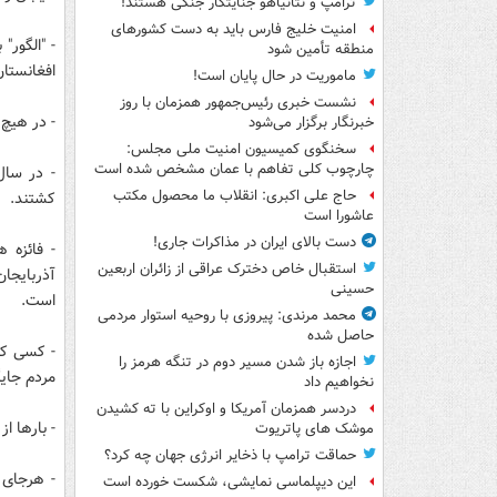
ترامپ و نتانیاهو جنایتکار جنگی هستند!
امنیت خلیج فارس باید به دست کشورهای
- "الگور"
منطقه تأمین شود
افغانستان
ماموریت در حال پایان است!
نشست خبری رئیس‌جمهور همزمان با روز
- در هیچ 
خبرنگار برگزار می‌شود
سخنگوی کمیسیون امنیت ملی مجلس:
چارچوب کلی تفاهم با عمان مشخص شده است
حاج علی اکبری: انقلاب ما محصول مکتب
کشتند.
عاشورا است
دست بالای ایران در مذاکرات جاری!
- فائزه 
استقبال خاص دخترک عراقی از زائران اربعین
آذربایجان
حسینی
است.
محمد مرندی: پیروزی با روحیه استوار مردمی
حاصل شده
اجازه باز شدن مسیر دوم در تنگه هرمز را
مردم جایگ
نخواهیم داد
دردسر همزمان آمریکا و اوکراین با ته کشیدن
- بارها ا
موشک های پاتریوت
حماقت ترامپ با ذخایر انرژی جهان چه کرد؟
این دیپلماسی نمایشی، شکست خورده است