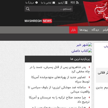
RSS
آرشیو
تماس با ما
دربارهٔ ما
MASHREGH
NEWS
یلم
دیدگاه
پیوندها
بازار
اپ
پربازدیدترین ها
پدر شاهرودی پس از قتل پسرش، جسد را در
چاه مخفی کرد
 فلانی
تصاویر جدید از پهپادهای منهدم‌شده آمریکا
توسط سپاه
یم بدین
سامانه ضد موشکی لیزری؛ از بلوف سیاسی تا
واقعیت میدانی
چرا محمد صلاح ترکیه را به عربستان و آمریکا
ترجیح داد
هشدار سرمربی پرسپولیس به جاسوس تیم