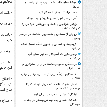
محکوم می
موشک‌های بالستیک ایران؛ چالش راهبردی
آمریکا
- رافت اس
باید افراد کارآمدتر را به کار گرفت
آنچه رهبر شهید سال‌ها پیش دیده بودند
- مردم به آنهایی 
رایزنی عراقچی و همتای موریتانی خود درباره
تحولات منطقه
روایتی از همدلی و همسویی ملت‌ها در مراسم
اربعین
شود.
کریدورهای شمالی و جنوبی تنگه هرمز حذف
می‌شوند
- چه کسی
زنجیرهایی که آمریکا را به زیر سطح آب
می‌کشند!
- همسر ها
درماندگی صهیونیست‌ها در برابر استراتژی و
این خانم
قدرت ایران
۶ دستاورد بزرگ ایران در ۱۶۰ روز رهبری رهبر
- اصلاح ط
انقلاب
کرد.به گ
ادعای شبکه «الحدث» درباره ایجاد گذرگاه
موقت در تنگه هرمز
شرح است
ابتکارات رهبر انقلاب در میدان نبرد
هلاکت اعضای یک تیم تروریستی در جنوب
- اصلاح طلبان با اتفاقت ف
سیستان