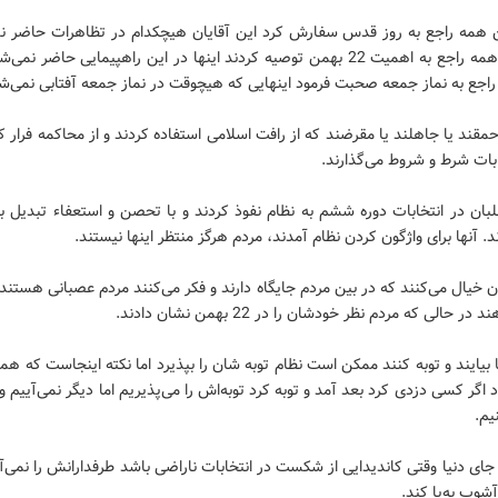
ین همه راجع به روز قدس سفارش کرد این آقایان هیچکدام در تظاهرات حاضر نم
امام این همه راجع به اهمیت 22 بهمن توصیه کردند اینها در این راهپیمایی حاضر نم
اجع به نماز جمعه صحبت فرمود اینهایی که هیچوقت در نماز جمعه آفتابی نمی‌شو
 احمقند یا جاهلند یا مقرضند که از رافت اسلامی استفاده کردند و از محاکمه فرار کر
ابات شرط و شروط می‌گذارند.
لبان در انتخابات دوره ششم به نظام نفوذ کردند و با تحصن و استعفاء تبدیل 
. آنها برای واژگون کردن نظام آمدند، مردم هرگز منتظر اینها نیستند.
ان خیال می‌کنند که در بین مردم جایگاه دارند و فکر می‌کنند مردم عصبانی هستند و
در حالی که مردم نظر خودشان را در 22 بهمن نشان دادند.
ها بیایند و توبه کنند ممکن است نظام توبه شان را بپذیرد اما نکته اینجاست که هما
د اگر کسی دزدی کرد بعد آمد و توبه کرد توبه‌اش را می‌پذیریم اما دیگر نمی‌آییم وی
یم.
جای دنیا وقتی کاندیدایی از شکست در انتخابات ناراضی باشد طرفدارانش را نمی‌
آشوب به‌پا کند.