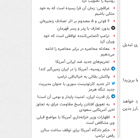
روسیه را تصویب کرد
عراقچی: زمان آن فرا رسیده است که به خود
متکی باشیم
۶ فوتی و ۵ مصدوم بر اثر تصادف زنجیره‌ای
بدون تعارف با پدر و پسر قهرمان
ترامپ التماس‌کننده توافقی است که خود
ویران کرد
دیگری تبدیل
معادله محاصره در برابر محاصره را ادامه
می‌دهیم
تحریم‌های جدید ضد ایرانی آمریکا
شاید روسیه، آمریکا را در ایران زمین‌گیر کند!
واکنش بقائی به خیالبافی ترامپ
 بریزید!
اثر جدید کارتونیست سوری با عنوان مدیریت
جدید تنگه هرمز
راز قدرت ایران، امنیت پایدار و بومی آن است!
رد خواهد
به تعویق افتادن پاسخ مقاومت عراق به تجاوز
رز بدین
اخیر آمریکایی سعودی
اظهارات وزیر خزانه‌داری آمریکا با مواضع قبلی
وی متناقض است
حکم دادگاه آمریکا برای توقف ساخت سالن
رقص ترامپ