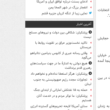
ادعای بسنت درباره توافق ایران و آمریکا
انفجار بزرگ در شهر المخا یمن
انتخابات
نمایی زیبا از تنگه کریان جزیره قشم
.
آخرین اخبار
پزشکیان: شکافی بین دولت و نیروهای مسلح
نیست
طر حجابش
تاکید نخست‌وزیر عراق بر تقویت روابط با
عربستان
وقتی رسانه عبری از کابوس بنیامین نتانیاهو
 خیابان
می‌گوید
نجا آمده
هیچ دولتی به اندازۀ ما در جهت سیاست‌های
رهبری قدم برنداشت
پزشکیان: هرگز استعفا نداده‌ام و نخواهم داد
تر است در بین
تجاوزات مجدد رژیم صهیونیستی به جنوب
لبنان
حمله به ۱۵ نفتکش‌ اماراتی از ابتدای جنگ
پزشکیان: ما نوکر مردم و در خدمت آنان
هستیم
ین موسوی و کروبی عمل کند دست کم 15 سال به زندان
سنای آمریکا لایحه تحریم‌های گسترده انرژی