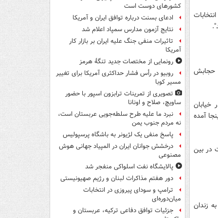
کشورهای دوست است
انتخابات
ادعای بسنت درباره توافق ایران و آمریکا
.
نتایج آزمون مدارس سمپاد اعلام شد
تاثیرات منفی جنگ علیه ایران بر بازار کار
آمریکا
رونمایی از مختصات جدید تنگۀ هرمز
طر حجابش
روبیو در رأس فشار حداکثری آمریکا برای تغییر
مسیر کوبا
تصویری از تمرینات ترابزون اسپور با حضور
ساویچ، صلاح و اونانا
 خیابان
نبرد ما علیه طرح سلطه‌جویی عربستان است،
نجا آمده
نه مردم جنوب یمن
پاسخ منفی یک لژیونر به باشگاه پرسپولیس
درخشش جوانان ایران در المپیاد جهانی هوش
تر است در بین
مصنوعی
پالایشگاه نفت اسلواکی منفجر شد
دور هفتم مذاکرات لبنان و رژیم صهیونیستی
ترامپ و سودای پیروزی در انتخابات
میان‌دوره‌ای
ین موسوی و کروبی عمل کند دست کم 15 سال به زندان
جزئیات توافق دفاعی ترکیه، عربستان و