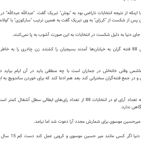
 با اینکه از نتیجه انتخابات ناراضی بود به "بوش" تبریک گفت. "عبدالله عبدالله" در 
 پس از شکست از "کرزای" به وی تبریک گفت به همین ترتیب "سارکوزی" با "اولاند"
جای دنیا به دلیل شکست در انتخابات به این صورت آشوب به پا نمی‌کنند.
- در سال 88 فتنه گران به خیابان‌ها آمدند بسیجیان را کشتند زن چادری را به خا
هاشمی وقتی خانه‌اش در جماران است با چه منطقی باید در آن ایام بیاید در
 و در جمع فتنه‌گران سخنرانی کند بعد هم ادعا کند که برای خوردن ساندویچ به ای
- کسی که تعداد آرای او در انتخابات 88 از تعداد رای‌های ابطالی سطل آشغال کم
اهی ندارد.
ز میرحسین موسوی برای شمارش مجدد آرا دعوت شد اما نیامد.
- هرجای دنیا اگر کسی مانند میر حس