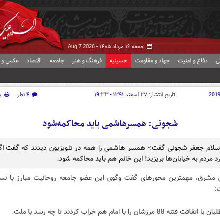
جمعه ۱۶ مرداد ۱۴۰۵ -
Aug 7 2026
ی
دفاع و امنیت
جهاد و مقاومت
حسینیه
فرهنگ و هنر
جامعه
اقتصاد
عکس و ف
201
تاریخ انتشار:
۲۷ اسفند ۱۳۹۱ - ۱۹:۳۳
۴ نظر
چ
شجونی: همسرهاشمی باید محاکمه‌شود
سلام جعفر شجونی گفت:- همسر هاشمی را همه در تلویزیون دیدند که گفت اگر
رد مردم به خیابان‌ها بریزید! این خانم هم باید محاکمه شود.
 مشرق، مهمترین محورهای گفت وگوی این عضو جامعه روحانیت مبارز با نس
:
تنه 88 مرزشان را با امام هم خراب کردند تا چه رسد با ملت.