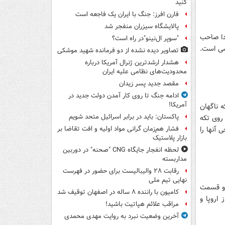
کنید
فارن افرز: جنگ با ایران یک فاجعه است
پالایشگاه سیزران منفجر شد
ندا صاحب
"سوپر ال‌نینو"در راه است؟
اضی است.
تصاویر دیده‌ نشده از دو فرمانده شهید موشکی
هشدار ارشدترین ژنرال آمریکا درباره
محدودیت‌های نظامی علیه ایران
مقصد جدید پسر زیدان
ادامه جنگ تا روی کار آمدن دولت جدید در
آمریکا!
 ناگهان
پاکستان: باید در برابر اسرائیل متحد شویم
روی تکه
 آنها را
فشار هم‌زمان گرانی مواد اولیه و افت تقاضا بر
بازار پلاستیک
لحظه انفجار جایگاه CNG "صحنه" در دوربین
مداربسته
رقابت ۲۸ والیبالیست برای حضور در فهرست
نهایی تیم ملی
دو قسمت
کامیون با راننده ۸ ساله در اصفهان توقیف شد
اروپا و
مراقب علائم هپاتیت باشید!
آخرین وضعیت نبرد به روایت مهدی محمدی