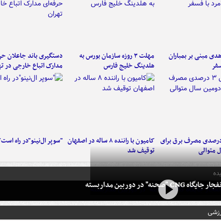
دی مبنی بر بمباران
مهلت ۳ روزه سازمان بورس به
دستگیری باند جاعلان حرف
سفر
هلدینگ خلیج فارس
مدارک اتباع خارجی در ته
هش ۳ درصدی مصرف برق برای
کامیون با راننده ۸ ساله در اصفهان
"سوپر ال‌نینو"در راه است؟
 متوالی
توقیف شد
ده
 CNG "صحنه" در دوربین مداربسته
رزشی