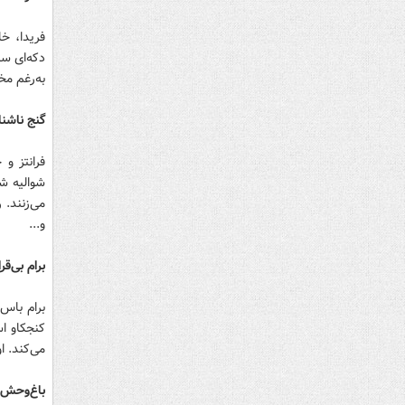
فریدا، خ
دکه‌ای سا
به‌رغم مخ
گنج ناشنا
فرانتز و
شوالیه ش
می‌زنند. 
و...
برام بی‌قرا
برام باس
کنجکاو ا
می‌کند. ا
باغ‌وحش