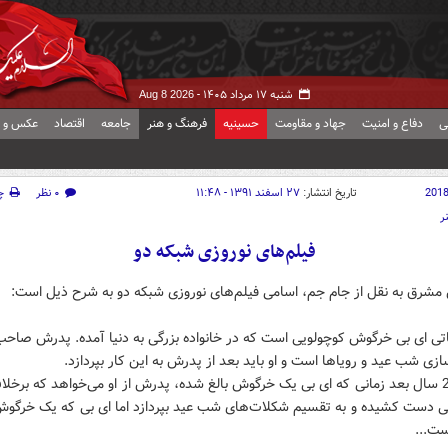
شنبه ۱۷ مرداد ۱۴۰۵ -
Aug 8 2026
ی
دفاع و امنیت
جهاد و مقاومت
حسینیه
فرهنگ و هنر
جامعه
اقتصاد
عکس و ف
201
تاریخ انتشار:
۲۷ اسفند ۱۳۹۱ - ۱۱:۴۸
۰ نظر
چ
ر
فیلم‌های نوروزی شبکه دو
 مشرق به نقل از جام جم، اسامی فیلم‌های نوروزی شبکه دو به شرح ذیل است:
اتی ای بی خرگوش کوچولویی است که در خانواده بزرگی به دنیا آمده. پدرش صاحب
ی شب عید و رویاها است و او باید بعد از پدرش به این کار بپردازد.
درست 20 سال بعد زمانی که‌ ای بی یک خرگوش بالغ شده، پدرش از او می‌خواهد که برخ
دگی دست کشیده و به تقسیم شکلات‌های شب عید بپردازد اما ای بی که یک خرگوش
ت...