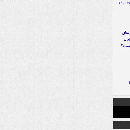
ه‌ای
ران