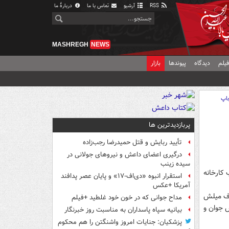
RSS
آرشیو
تماس با ما
دربارهٔ ما
MASHREGH
NEWS
یلم
دیدگاه
پیوندها
بازار
اپ
پربازدیدترین ها
تأیید ربایش و قتل حمیدرضا رجب‌زاده
درگیری اعضای داعش و نیروهای جولانی در
سیده زینب
 کارخانه
استقرار انبوه «دی‌اف‑۱۷» و پایان عصر پدافند
آمریکا +عکس
لاف میلش
مداح جوانی که در خون خود غلطید +فیلم
 جوان و
بیانیه سپاه پاسداران به مناسبت روز خبرنگار
پزشکیان: جنایات امروز واشنگتن را هم محکوم