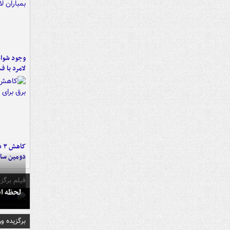
وجود شواه
لامرد با ف
کا
دومین سال
فیلم برگزی
لحظه انفجار جایگاه
برگزیده و