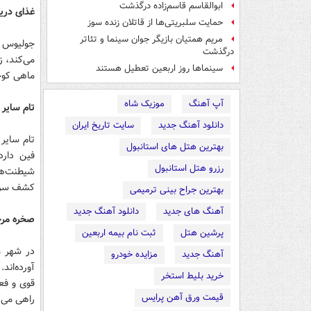
ابوالقاسم قاسم‌زاده درگذشت
غذای دری
حمایت سلبریتی‌ها از قاتلان زنده سوز
مریم همتیان بازیگر جوان سینما و تئاتر
جولیوس کو
درگذشت
می‌کند، ز
سینماها روز اربعین تعطیل هستند
ماهی کوچ
آپ آهنگ
موزیک شاه
تام سایر
دانلود آهنگ جدید
سایت تاریخ ایران
تام سایر
بهترین هتل های استانبول
فین دارد
رزرو هتل استانبول
شیطنت‌های
کشف سرزم
بهترین جراح بینی ترمیمی
آهنگ های جدید
دانلود آهنگ جدید
صخره مرج
پرشین هتل
ثبت نام بیمه اربعین
در شهر م
آهنگ جدید
مزایده خودرو
آورده‌ان
خرید بلیط استخر
قوی و فعا
قیمت ورق آهن پرایس
راهی می‌گ