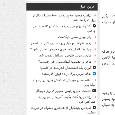
آخرین اخبار
ترامپ مجبور به پس‌دادن ۱۰۰ میلیارد دلار از
نت سرگرم
پول تعرفه‌ها شد
او که یک
آتش سوزی مهیب یک ساختمان ۱۲ طبقه در
..
جاکارتا
پدر لیونل مسی درگذشت
وجود شواهدی مبنی بر بمباران لامرد با فسفر
چرا بیت المال باید خرج مجرمان امنیتی شود؟
نام هاک
قرارداد مربی خارجی استقلال تمدید شد
ها گاهی
ماجرای تصویب کنوانسیون خزر چیست؟
ها آرزوی
فوران یک آتشفشان قدرتمند در کلمبیا
تنگه هرمز، برگ برنده ایران قدرتمند!
اعلام محل میزبانی استقلال و پرسپولیس در
لیگ برتر
نشست خبری رئیس جمهور در روز خبرنگار
به‌وجود
پزشکیان: گفت‌وگوها آمریکا را مجبور به
د بسیار
همراهی کرد
به دنبال
قدردانی پزشکیان از همکاری صنوف در شرایط
سخت