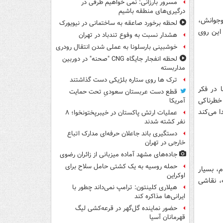
مسرور بارزانی: نمی خواهیم طرفی در
درگیری‌های منطقه باشیم
وجوانش،
لحظه برخورد صاعقه به ساختمانی در نیویورک
 این روی
هشدار نسبت به وفوع تندباد در تهران
خوشبینی بارسلونا به عملی شدن انتقال رودری
لحظه انفجار جایگاه CNG "صحنه" در دوربین
مداربسته
ترک ها روی ستاره بلژیکی دست گذاشتند
 در فکر
قطع دست عربستان سعودیِ تحت حمایت
خطرناکی
آمریکا
ا می‌کند
عملیات ارتش پاکستان در خیبرپختونخوا؛ ۸
نفر کشته شدند
دستگیری باند جاعلان حرفه‌ای مدارک اتباع
خارجی در تهران
جاده‌های مشهد آماده میزبانی از زائران رضوی
حمله روسیه به یک کشتی حامل سلاح برای
، بسیار
اوکراین
، نقاشی
هیلاری کلینتون: ترامپ نمی‌داند چطور با
ایرانی‌ها مذاکره کند
حضور نماینده گل‌گهر در قرعه‌کشی لیگ
قهرمانان آسیا