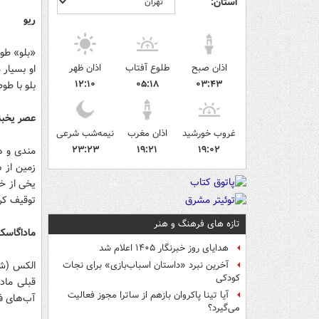
استان:
ریو
«بلو» طوط
اذان صبح
طلوع آفتاب
اذان ظهر
او بسیار 
۱۲:۱۰
۰۵:۱۸
۰۳:۴۳
بلو با طو
عصر یخبند
غروب خورشید
اذان مغرب
نیمه‌شب شرعی
۲۳:۲۳
۱۹:۲۱
۱۹:۰۲
مندی و ه
زمین از 
یخی از خش
توقیف کرد
تازه های فرهنگ و هنر
ماداگاسکار
هدایای روز خبرنگار ۱۴۰۵ اعلام شد
الکس (شی
آخرین نبرد «داستان اسباب‌بازی» برای نجات
کودکی
قبلی ماد
آیا تینا پاکروان بازهم از ساترا مجوز فعالیت
آب‌های فر
می‌گیرد؟