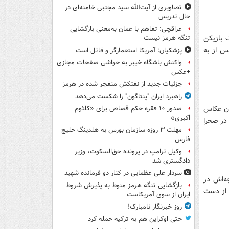
تصاویری از آیت‌الله سید مجتبی خامنه‌ای در
حال تدریس
عراقچی: تفاهم با عمان به‌معنی بازگشایی
 بازیکن
تنگه هرمز نیست
س از به
پزشکیان: آمریکا استعمارگر و قاتل است
واکنش باشگاه خیبر به حواشی صفحات مجازی
+عکس
جزئیات جدید از نفتکش منفجر شده در هرمز
راهبرد ایران "پنتاگون" را شکست می‌دهد
ون عکاس
صدور ۱۰ فقره حکم قصاص برای «کلثوم
اکبری»
 در صحرا
مهلت ۳ روزه سازمان بورس به هلدینگ خلیج
فارس
وکیل ترامپ در پرونده حق‌السکوت، وزیر
دادگستری شد
سردار علی عظمایی در کنار دو فرمانده شهید
ه‌اش در
بازگشایی تنگه هرمز منوط به پذیرش شروط
ه از دست
ایران از سوی آمریکاست
روز خبرنگار نامبارک!
حتی اوکراین هم به ترکیه حمله کرد