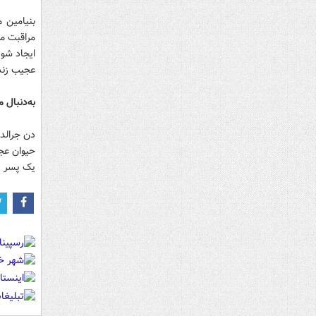
بنیامین 
مراقبت م
ایجاد شود
عجیب زندگ
به‌دنبال 
دن جرالدو
حیوان عجی
یک پسر را