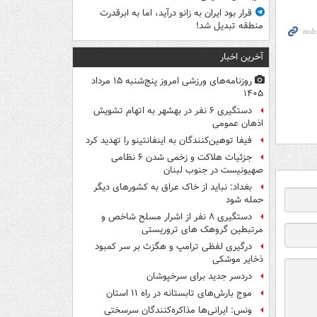
قرار بود ایران به زانو درآید، اما به ابرقدرت
منطقه تبدیل شد!
آخرین اخبار
روزنامه‌های ورزشی امروز پنج‌شنبه ۱۵ مرداد
۱۴۰۵
دستگیری ۶ نفر در بهشهر به اتهام تشویش
اذهان عمومی
فیفا توهین‌کنندگان به اینفانتینو را تهدید کرد
جزئیات هلاکت و زخمی شدن ۶ نظامی
صهیونیست در جنوب لبنان
بغداد: نباید از خاک عراق به کشورهای دیگر
حمله شود
دستگیری ۸ نفر از اشرار مسلح شاخص و
مرتبطین گروهک های تروریستی
درگیری لفظی ترامپ و هگزث بر سر کمبود
ذخایر موشکی
دردسر جدید برای سرخپوشان
موج بارش‌های تابستانه در راه ۱۱ استان
ونس: ایرانی‌ها مذاکره‌کنندگان سرسختی