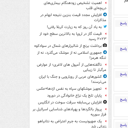
هم
اهمیت تشخیص زودهنگام بیماری‌های
دریچه‌ای قلب
افزایش مجدد قیمت بنزین نتیجه ابهام در
مذاکرات
پاسخ
به یاد آن روز که به زیارت کربلا رفتی!
قیمت گاز در اروپا به بالاترین سطح خود از
۲۰۲۳ رسید
برداشت برنج از شالیزارهای شمال در سوادکوه
پاسخ
جمهوری اسلامی نه از موشک می‌گذرد، نه از
تنگه هرمز!
ناگفته‌هایی از آمپول های لاغری؛ از عوارض
مرگبار تا زیبایی
پاسخ
کشورهای عربی از رویارویی و جنگ با ایران
می‌ترسند!
تجهیز موشکهای سپاه به نفس اژدها+عکس
پایان تلخ یک نزاع خانوادگی در دورود
پاسخ
افزایش بی‌سابقه سرقت سوخت در انگلیس
پرواز بالگردها و پهپادهای شناسایی اسرائیل بر
فراز سوریه
یک صهیونیست به جرم اعتراض به نتانیاهو
پاسخ
زندانی شد