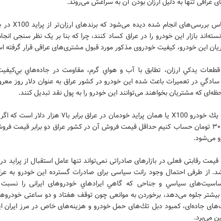
 عراقی تنها به دلیل ارزان بودن آن به سراغش می‌روند.
اما بر اساس بررسی‌های انجام شده
نسته‌اند بازار اين خودرو را در عراق کساد کنند، چرا كه بنا بر یک نظر سنجی انجا
یان این خودرو، كيفيت خودروی مذکور مورد قبول مشتری‌های عراقی قرار گرفته ا
قطعات يدكي ارزان، تطابق با آب و هواي گرم، مقاومت در جاده‌هاي بي‌كيفيت
ادگي در تعميرات باعث شده اين خودرو در كشور عراق به عنوان دلار روز معر
حظه‌ای كه مشتريان بخواهند می‌توانند اين خودرو را به پول نقد تبديل كنند.
اما قیمت يك خودرو X100 يا همان پرايد خودمان در عراق برابر با۷ هزا
با دلار ۳۰۰۰ تومان حساب کنیم حداقل قيمت فروش آن در كشور عراق دو برابر قيمت فر
 می‌شود.
مت رقابتی فعلی در بازارهای صادراتی نمی‌تواند تنها عامل استقبال از پرايد در ب
د. از طرفی احتمال وجود رانت سياسی برای صادرات گسترده این خودرو به عرا
سيت‌های سياسي و جناحی که گاهي ايرادهاي خودروهای ايرانی را نسبت 
بيشتر جلوه می‌دهد، برخوردن به موانعی چون توقف هفتاد و دو ساعتی خودروها 
های جاده‌ای، كمبود دبل تك‌های حمل خودرو و هزينه‌های خاص در مرز ايران اي
بين می‌برد.