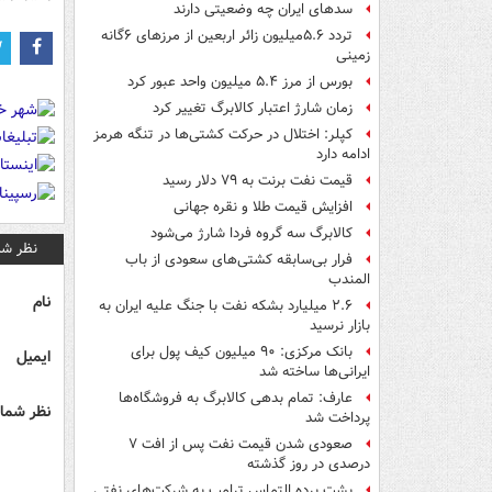
سدهای ایران چه وضعیتی دارند
تردد ۵.۶میلیون زائر اربعین از مرزهای ۶گانه
زمینی
بورس از مرز ۵.۴ میلیون واحد عبور کرد
زمان شارژ اعتبار کالابرگ تغییر کرد
کپلر: اختلال در حرکت کشتی‌ها در تنگه هرمز
ادامه دارد
قیمت نفت برنت به ۷۹ دلار رسید
افزایش قیمت طلا و نقره جهانی
کالابرگ سه گروه فردا شارژ می‌شود
نظر شم
فرار بی‌سابقه کشتی‌های سعودی از باب
المندب
نام
۲.۶ میلیارد بشکه نفت با جنگ علیه ایران به
بازار نرسید
بانک مرکزی: ۹۰ میلیون کیف پول برای
ایمیل
ایرانی‌ها ساخته شد
عارف: تمام بدهی کالابرگ به فروشگاه‌ها
نظر شما 
پرداخت شد
صعودی شدن قیمت نفت پس از افت ۷
درصدی در روز گذشته
پشت پرده التماس ترامپ به شرکت‌های نفتی