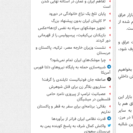
تفاهم ایران و عمان در آستانه نهایی شدن
است
پایان تلخ یک نزاع خانوادگی در دورود
 دیده می‌شود که برندهای ارزان‌تر از پرايد X100 در بازار عراق
۳ کاپیتان ایران بدون پیشنهاد بزرگ
م شده از
ست.
تجهیز موشکهای سپاه به نفس اژدها+عکس
بازیکنان بی‌کیفیت، پرسپولیس را از قهرمانی
دور کردند
 عراق و
نشست وزیران خارجه مصر، ترکیه، پاکستان و
وف شود،
عربستان
چرا موشک‌های ایران تمام نمی‌شود؟
شبیه‌سازی حمله به پایگاه نیروهای دلتا فورس
ر دلار است كه اگر بخواهيم
آمریکا
وش داخلي
صاعقه جان فوتبالیست تایلندی را گرفت!
سناریوی بلاگر زن برای قتل شوهرش
عصبانیت ترامپ از پیروزی نامزد حامی
ازار این
فلسطین در میشیگان
ق هم با
بقائی: برنامه‌ای برای سفر به قطر و پاکستان
به ساير
نداریم
در مرز،
قدرت نظامی ایران فراتر از برآوردها
ن شائبه
واکنش کمال شرف به پاسخ کوبنده یمن به
عربستان سعودی