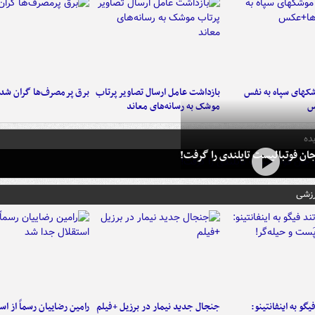
کهای سپاه به نفس
بازداشت عامل ارسال تصاویر پرتاب
برق پرمصرف‌ها گران شد
س
موشک به رسانه‌های معاند
ده
ان فوتبالیست تایلندی را گرفت!
رزشی
یگو به اینفانتینو:
جنجال جدید نیمار در برزیل +فیلم
رامین رضاییان رسماً از اس