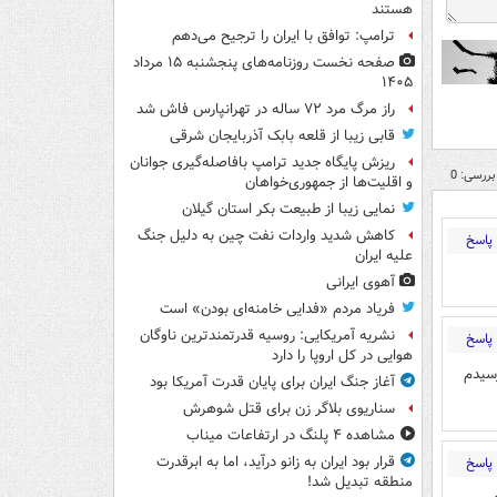
هستند
ترامپ: توافق با ایران را ترجیح می‌دهم
صفحه نخست روزنامه‌های پنجشنبه ۱۵ مرداد
۱۴۰۵
راز مرگ مرد ۷۲ ساله در تهرانپارس فاش شد
قابی زیبا از قلعه بابک آذربایجان شرقی
ریزش پایگاه جدید ترامپ بافاصله‌گیری جوانان
بررسی: 0
و اقلیت‌ها از جمهوری‌خواهان
نمایی زیبا از طبیعت بکر استان گیلان
کاهش شدید واردات نفت چین به دلیل جنگ
پاسخ
علیه ایران
آهوی ایرانی
فریاد مردم «فدایی خامنه‌ای بودن» است
نشریه آمریکایی: روسیه قدرتمندترین ناوگان
پاسخ
هوایی در کل اروپا را دارد
 پرسيدم
آغاز جنگ ایران برای پایان قدرت آمریکا بود
سناریوی بلاگر زن برای قتل شوهرش
مشاهده ۴ پلنگ در ارتفاعات میناب
قرار بود ایران به زانو درآید، اما به ابرقدرت
پاسخ
منطقه تبدیل شد!