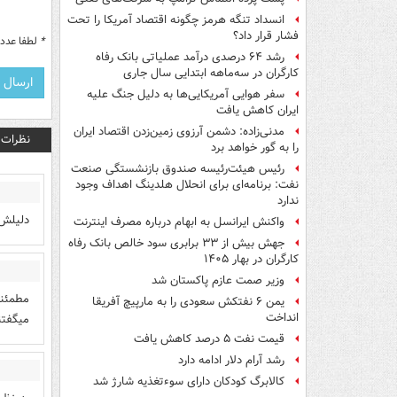
انسداد تنگه هرمز چگونه اقتصاد آمریکا را تحت
فشار قرار داد؟
*
لطفا عدد م
رشد ۶۴ درصدی درآمد عملیاتی بانک رفاه
کارگران در سه‌ماهه ابتدایی سال جاری
سفر هوایی آمریکایی‌ها به دلیل جنگ علیه
ایران کاهش یافت
مدنی‌زاده: دشمن آرزوی زمین‌زدن اقتصاد ایران
نظرات
را به گور خواهد برد
رئیس هیئت‌رئیسه صندوق بازنشستگی صنعت
نفت: برنامه‌ای برای انحلال هلدینگ اهداف وجود
ندارد
دلیلش 
واکنش ایرانسل به ابهام درباره مصرف اینترنت
جهش بیش از ۳۳ برابری سود خالص بانک رفاه
کارگران در بهار ۱۴۰۵
وزیر صمت عازم پاکستان شد
یمن ۶ نفتکش سعودی را به مارپیچ آفریقا
انداخت
ميگفتن
قیمت نفت ۵ درصد کاهش یافت
رشد آرام دلار ادامه دارد
کالابرگ کودکان دارای سوءتغذیه شارژ شد