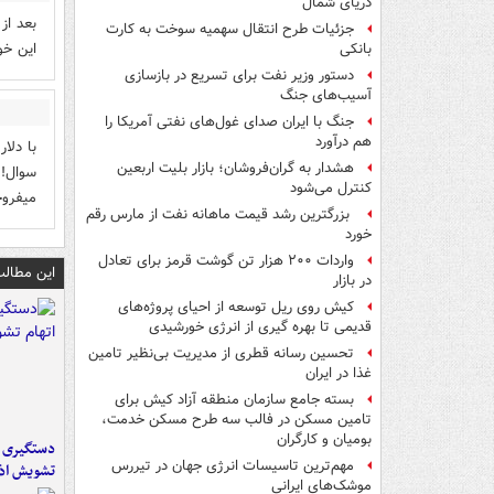
دریای شمال
جزئیات طرح انتقال سهمیه سوخت به کارت
اين خو
بانکی
دستور وزیر نفت برای تسریع در بازسازی
آسیب‌های جنگ
جنگ با ایران صدای غول‌های نفتی آمریکا را
هم درآورد
هشدار به گران‌فروشان؛ بازار بلیت اربعین
کنترل می‌شود
میفروخت، پس چرا 8 
بزرگترین رشد قیمت ماهانه نفت از مارس رقم
خورد
واردات ۲۰۰ هزار تن گوشت قرمز برای تعادل
این مطالب
در بازار
کیش روی ریل توسعه از احیای پروژه‌های
قدیمی تا بهره گیری از انرژی خورشیدی
تحسین رسانه قطری از مدیریت بی‌نظیر تامین
غذا در ایران
بسته جامع سازمان منطقه آزاد کیش برای
تامین مسکن در فالب سه طرح مسکن خدمت،
بومیان و کارگران
مهم‌ترین تاسیسات انرژی جهان در تیررس
تشویش اذ
موشک‌های ایرانی