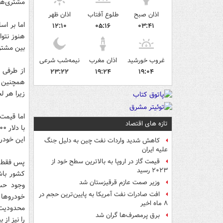
مشتری‌های
اذان صبح
طلوع آفتاب
اذان ظهر
۱۲:۱۰
۰۵:۱۶
۰۳:۴۱
هنوز نتوا
بین مشتر
غروب خورشید
اذان مغرب
نیمه‌شب شرعی
از طرفی 
۲۳:۲۲
۱۹:۲۴
۱۹:۰۴
همچنين س
زیرا هر ل
تازه های اقتصاد
اين خودرو
کاهش شدید واردات نفت چین به دلیل جنگ
علیه ایران
پس فقط قي
قیمت گاز در اروپا به بالاترین سطح خود از
۲۰۲۳ رسید
کشور باش
وزیر صمت عازم قرقیزستان شد
وجود حسا
افت صادرات نفت آمریکا به پایین‌ترین حجم در
خودروها 
۸ ماه اخیر
محدوديت‌
برق پرمصرف‌ها گران شد
را نيز از 