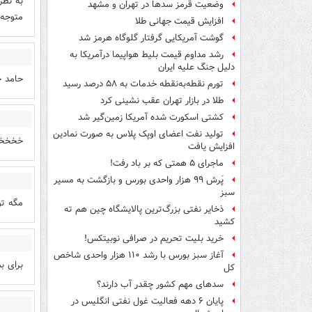
به نظر
وضعیت قرمز سدها در تهران و مشهد
متوجه 
افزایش قیمت جهانی طلا
گوشت آمریکایی گرفتار گلوگاه هرمز شد
رشد مداوم قیمت بلیط هواپیما درآمریکا به
دلیل جنگ علیه ایران
حامد ج
تورم نقطه‌به‌نقطه خدمات به ۵۸ درصد رسید
طلا در بازار تهران عقب نشینی کرد
کشتی اسکورت شده آمریکا زمین‌گیر شد
تولید نفت اعضای اوپک پلاس به صورت نمادین
خخخخ
افزایش یافت
ماجرای ۵ همتی که بر باد رفت!
پَرش ۹۹ هزار واحدی بورس و بازگشت به مسیر
سبز
مگه تو
ذخایر نفتی بزرگ‌ترین پالایشگاه چین هم ته
کشید
خرید بلیت تحریم در صرافی نوبیتکس!
آغاز سبز بورس با رشد ۱۱۰ هزار واحدی شاخص
برای بم
کل
سدهای مهم کشور چقدر آب دارند؟
پایان ۶ دهه فعالیت غول نفتی انگلیس در