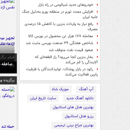
خودروهای جدید شیائومی در راه بازار
افزایش مجدد تورم در منطقه یورو به‌دلیل جنگ
علیه ایران
رفع نیاز به واردات بنزین با کاهش ۱۵ درصدی
مصرف
معامله ۱۷۷ هزار تن محصول در بورس کالا
تجهیز موش
شاخص‌ هفتگی ۳۶ صنعت بورسی مثبت شد
اژدها+عک
صعود قیمت نفت متوقف شد
فیلم برگزی
بخارِ بنزین کجا می‌رود؟ راز قطعه‌ای که
آلایندگی را کم می‌کند
صاعقه ج
رکود در بازار پوشاک؛ تولیدکنندگان با ظرفیت
پایین فعالیت می‌کنند
برگزیده و
آپ آهنگ
موزیک شاه
دانلود آهنگ جدید
سایت تاریخ ایران
بهترین هتل های استانبول
رزرو هتل استانبول
بهترین جراح بینی ترمیمی
حمله تند ف