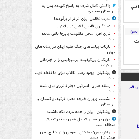
واکنش کمال شرف به پاسخ کوبنده یمن به
داخلي
عربستان سعودی
قدرت نظامی ایران فراتر از برآوردها
دستگیری قاضی قلابی در مازندران
پاسخ
فارن افرز: محور مقاومت پابرجا باقی مانده
است
 3600 دلار. ولی یک
بازتاب پیامدهای جنگ علیه ایران در رسانه‌های
جهان
بازیکنان بی‌کیفیت، پرسپولیس را از قهرمانی
دور کردند
پزشکیان: وجود رهبر انقلاب برای ما نقطه قوت
است
رسانه عبری: اسرائیل دچار ناترازی برق شده
است
نشست وزیران خارجه مصر، ترکیه، پاکستان و
عربستان
پزشکیان: ایران را همه مردم نگه داشتند
ایران در مسیر تبدیل شدن به قدرت برتر
منطقه است!
ل
ارتش یمن: نفتکش سعودی را در خلیج عدن
هدف قرار دادیم