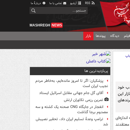
RSS
آرشیو
تماس با ما
دربارهٔ ما
MASHREGH
NEWS
یلم
دیدگاه
پیوندها
بازار
اپ
پربازدیدترین ها
پزشکیان: اگر تا امروز مانده‌ایم، به‌خاطر مردم
نجیب ایران است
ذب خود
آقای گل جام جهانی مقابل اسرائیل ایستاد
زار این
رندهای
تمرین رزمی تکاوران ارتش
انفجار در جایگاه CNG صحنه یک کشته و سه
مصدوم برجا گذاشت
ندازه‌ای
ترامپ وعدۀ تسلیم ایران داد، تحقیر نصیبش
معتقدند
شد