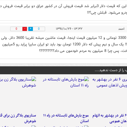
بعد از این که قیمت دلار 3برابر شد قيمت فروش آن در كشور عراق دو برابر قيمت فروش 
درو می‌شود. قبلش چی؟!!
احمد
۱۳:۳۲ - ۱۳۹۱/۱۰/۲۶
0
0
با دلار 3300 تومانی و 12 میلیون قیمت اینجا، قیمت ماشین میشه تقریبا
سوال!!! یک سال و نیم پیش که دلار 1200 تومان بود باید تو ایران سایپا پراید رو 5میلیون
میلیون به مردم خودمون می داد؟؟؟؟؟؟؟؟؟
 را از دست ندهید....
دستگیری ۶ نفر در بهشهر به اتهام
موج بارش‌های تابستانه در راه ۱۱
سناریوی بلاگر زن برای قت
هان عمومی
استان
شوهرش