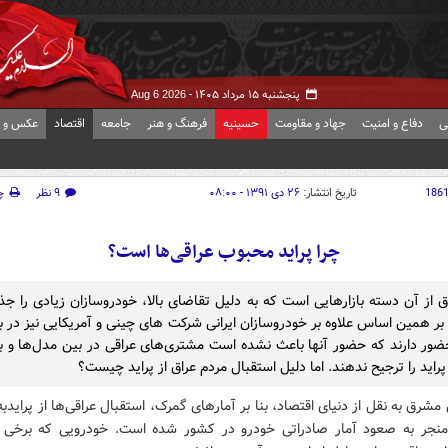
پنجشنبه ۱۵ مرداد ۱۴۰۵ -
Aug 6 2026
ی
دفاع و امنیت
جهاد و مقاومت
حسینیه
فرهنگ و هنر
جامعه
اقتصاد
عکس و ف
186
تاریخ انتشار:
۲۶ دی ۱۳۹۱ - ۰۸:۰۰
۹ نظر
چ
چرا پراید محبوب عراقی‌ها است؟
راق از آن دسته بازارهایی است که به دلیل تقاضای بالا، خودروسازان زیادی را ج
بر همین اساس علاوه بر خودروسازان ایرانی شركت های چينی و آمریکایی نیز در با
ور دارند که حضور آنها باعث نشده است مشتری‌های عراقی در بین مدل‌ها و ب
راید را ترجیح ندهند. اما دلیل استقبال مردم عراق از پراید چیست؟
مشرق به نقل از دنیای اقتصاد، بنا بر آمارهای گمرک، استقبال عراقی‌ها از پرایدبه ا
منجر به صعود آمار صادراتی خودرو در کشور شده است. خودرویی که برخی 