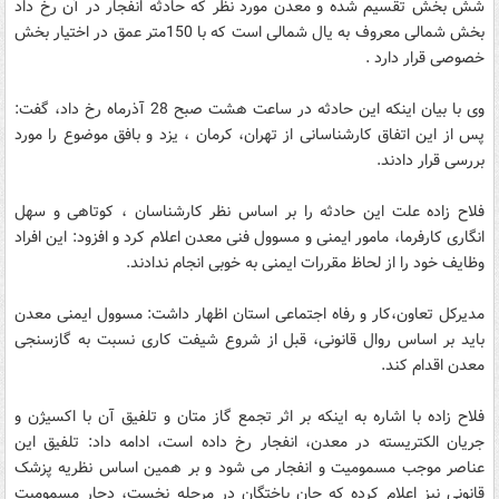
شش بخش تقسیم شده و معدن مورد نظر که حادثه انفجار در آن رخ داد
بخش شمالی معروف به یال شمالی است که با 150متر عمق در اختیار بخش
خصوصی قرار دارد .
وی با بیان اینکه این حادثه در ساعت هشت صبح 28 آذرماه رخ داد، گفت:
پس از این اتفاق کارشناسانی از تهران، کرمان ، یزد و بافق موضوع را مورد
بررسی قرار دادند.
فلاح زاده علت این حادثه را بر اساس نظر کارشناسان ، کوتاهی و سهل
انگاری کارفرما، مامور ایمنی و مسوول فنی معدن اعلام کرد و افزود: این افراد
وظایف خود را از لحاظ مقررات ایمنی به خوبی انجام ندادند.
مدیرکل تعاون،کار و رفاه اجتماعی استان اظهار داشت: مسوول ایمنی معدن
باید بر اساس روال قانونی، قبل از شروع شیفت کاری نسبت به گازسنجی
معدن اقدام کند.
فلاح زاده با اشاره به اینکه بر اثر تجمع گاز متان و تلفیق آن با اکسیژن و
جریان الکتریسته در معدن، انفجار رخ داده است، ادامه داد: تلفیق این
عناصر موجب مسمومیت و انفجار می شود و بر همین اساس نظریه پزشک
قانونی نیز اعلام کرده که جان باختگان در مرحله نخست، دچار مسمومیت