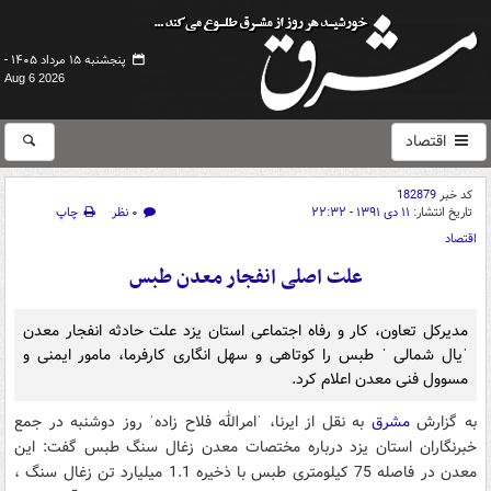
پنجشنبه ۱۵ مرداد ۱۴۰۵ -
Aug 6 2026
اقتصاد
کد خبر
182879
تاریخ انتشار:
۱۱ دی ۱۳۹۱ - ۲۲:۳۲
۰ نظر
چاپ
اقتصاد
علت اصلی انفجار معدن طبس
مدیرکل تعاون، کار و رفاه اجتماعی استان یزد علت حادثه انفجار معدن
ˈیال شمالی ˈ طبس را کوتاهی و سهل انگاری کارفرما، مامور ایمنی و
مسوول فنی معدن اعلام کرد.
به گزارش
مشرق
به نقل از ایرنا، ˈامرالله فلاح زادهˈ روز دوشنبه در جمع
خبرنگاران استان یزد درباره مختصات معدن زغال سنگ طبس گفت: این
معدن در فاصله 75 کیلومتری طبس با ذخیره 1.1 میلیارد تن زغال سنگ ،