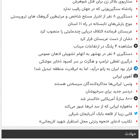
سناریوی بلاگر زن برای قتل شوهرش
پادشاه سنگین‌وزنی که در جهان رقیب ندارد
دستگیری ۸ نفر از اشرار مسلح شاخص و مرتبطین گروهک های تروریستی
موج بارش‌های تابستانه در راه ۱۱ استان
عربستان فرمانده ائتلاف دریایی چندملیتی را منصوب کرد
دشان از دست عربستان فرار کرد
مشاهده ۴ پلنگ در ارتفاعات میناب
دستگیری ۶ نفر در بهشهر به اتهام تشویش اذهان عمومی
درگیری لفظی ترامپ و هگزث بر سر کمبود ذخایر موشکی
قرار بود ایران به زانو درآید، اما به ابرقدرت منطقه تبدیل شد!
آهوی ایرانی
ونس: ایرانی‌ها مذاکره‌کنندگان سرسختی هستند
دردسر جدید برای سرخپوشان
۸۰۰ سازۀ آمریکایی خاکستر شد
ماهواره ایرانی که از سد ابرها عبور می‌کند
قابی زیبا از قلعه بابک آذربایجان شرقی
تکذیب ادعای «نحوه ردزنی محل استقرار شهید لاریجانی»
حوادث