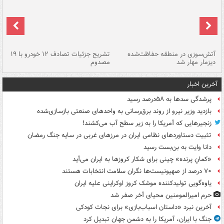
تصادف مرگبار در محور اهواز–شوش ۲
آتش‌سوزی در منطقه حفاظت‌شده
تشریح جزئیات تصادف ۱۲ خودرو با ۱۹
پا
دیزمار مهار شد
مصدوم
آخرین اخبار
پرشدگی سدها به ۵۸درصد رسید
بازدید وزیر نیرو از روند برق‌رسانی به واحدهای صنعتی بازسازی‌شده
زنجیرهایی که آمریکا را به زیر سطح آب می‌کشند!
تثبیت دستاوردهای نظامی ایران در مرزهای غربی در سایه جنگ رمضان
دانا وایت به بن‌بست رسید
«کمانِ پرنده» چینی برای شکار کروزها به ایران می‌آید
۷۰ درصد از صهیونیست‌ها نگران سلامت انتخابات هستند
یاوه‌گویی تولیدکننده موشک کروز اوکراینی علیه ایران
حرم امیرالمومنین محیای آخر صفر شد
آخرین نبرد «داستان اسباب‌بازی» برای نجات کودکی
جنگ با ایران، آمریکا را به دشمن جهان تبدیل کرد