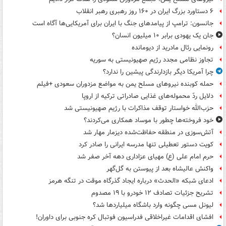
۶ دستاورد بزرگ ایران در ۱۶۰ روز رهبری رهبر انقلاب
جانسون: ترامپ از پیامدهای جنگ با ایران برای آمریکایی‌ها آگاه است
جان یک یهودی برابر ۱۰ میلیون انسان؟
رونمایی رئال مادرید از دیومانده
تجاوز نظامی مجدد رژیم صهیونیستی به سوریه
چرا آمریکا دیگر بازدارندگی پیشین را ندارد؟
حمله کوبنده نیروهای مسلح یمن به مواضع مزدوران سعودی +فیلم
دلایل ردّ محموله‌های غذایی صادراتی ترکیه از اروپا
حزب‌الله خواستار توقف مذاکرات با رژیم صهیونیستی شد
خود فروخته‌ها چطور با موساد همکاری می‌کردند؟
آتش‌سوزی در منطقه حفاظت‌شده دیزمار مهار شد
کویت دستور تعطیلی تنها مدرسه ایرانی را صادر کرد
حرم امام علی (ع) مهیای عزاداری دهه آخر صفر شد
واکنش عالیشاه بعد از پیوستن به گل‌گهر
ادعای شبکه «الحدث» درباره ایجاد گذرگاه موقت در تنگه هرمز
تشریح جزئیات تصادف ۱۲ خودرو با ۱۹ مصدوم
لیونل مسی چگونه وارد باشگاه میلیاردها شد؟
افشای اقدامات غیراخلاقی فدراسیون فوتبال کره جنوبی برای داوران!