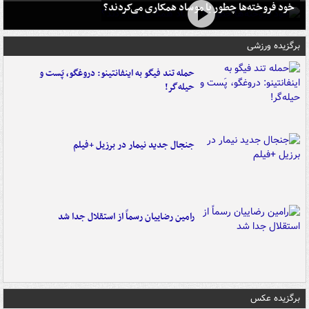
خود فروخته‌ها چطور با موساد همکاری می‌کردند؟
برگزیده ورزشی
حمله تند فیگو به اینفانتینو: دروغگو، پَست‌ و
حیله‌گر!
جنجال جدید نیمار در برزیل +فیلم
رامین رضاییان رسماً از استقلال جدا شد
برگزیده عکس