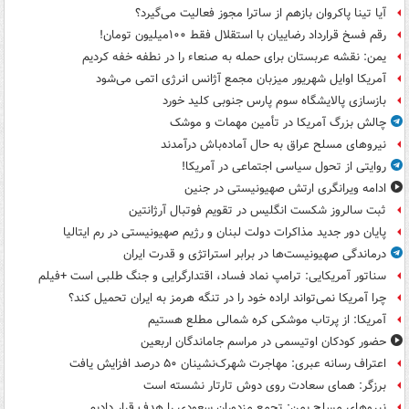
آیا تینا پاکروان بازهم از ساترا مجوز فعالیت می‌گیرد؟
رقم فسخ قرارداد رضاییان با استقلال فقط ۱۰۰میلیون تومان!
یمن: نقشه عربستان برای حمله به صنعاء را در نطفه خفه کردیم
آمریکا اوایل شهریور میزبان مجمع آژانس انرژی اتمی می‌شود
بازسازی پالایشگاه سوم پارس جنوبی کلید خورد
چالش بزرگ آمریکا در تأمین مهمات و موشک
نیروهای مسلح عراق به حال آماده‌باش درآمدند
روایتی از تحول سیاسی اجتماعی در آمریکا!
ادامه ویرانگری ارتش صهیونیستی در جنین
ثبت سالروز شکست انگلیس در تقویم فوتبال آرژانتین
پایان دور جدید مذاکرات دولت لبنان و رژیم صهیونیستی در رم ایتالیا
درماندگی صهیونیست‌ها در برابر استراتژی و قدرت ایران
سناتور آمریکایی: ترامپ نماد فساد، اقتدارگرایی و جنگ طلبی است +فیلم
چرا آمریکا نمی‌تواند اراده خود را در تنگه هرمز به ایران تحمیل کند؟
آمریکا: از پرتاب موشکی کره شمالی مطلع هستیم
حضور کودکان اوتیسمی در مراسم جاماندگان اربعین
اعتراف رسانه عبری: مهاجرت شهرک‌نشینان ۵۰ درصد افزایش یافت
برزگر: همای سعادت روی دوش تارتار نشسته است
نیروهای مسلح یمن: تجمع مزدوران سعودی را هدف قرار دادیم