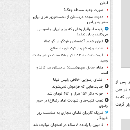
لبنان
صورت جدید مسئله جنگ؟!
دعوت مجدد عربستان از نخست‌وزیر عراق برای
سفر به ریاض
پدیده اسرائیلی‌هایی که برای ایران جاسوسی
می‌کنند، پایان ندارد!
فوران شدید آتشفشان فوئگو در گواتمالا
هدیه ویژه شهردار ترکیه‌ای به صلاح
قیمت نفت به ۸۳ دلار و ۵۵ سنت در هر بشکه
رسید
مقام سابق صهیونیست: عربستان ببر کاغذی
است
افشای رسوایی اخلاقی رئیس فیفا
 روزی تلخ در ورزش کانادا است. خانم سارا بورک، 9 روز پس از
جنایت‌هایی که فراموش نمی‌شوند
ه در سن
حواله دلار ۱۵۴ هزار و ۴۵۱ تومان شد
ه محکمی که به
نصب کتیبه‌های شهادت امام رضا(ع) در حرم
ر گرفت
رضوی
تبریک کاربران فضای مجازی به مناسبت روز
خبرنگار
کامیون با راننده ۸ ساله در اصفهان توقیف شد