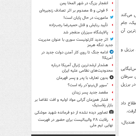
انفجار بزرگ در شهر المخا یمن
۶ فوتی و ۵ مصدوم بر اثر تصادف زنجیره‌ای
فتاده مشخص می‌کند
ماموریت در حال پایان است!
یک، جام
تأیید ربایش و قتل حمیدرضا رجب‌زاده
ترین آن
پالایشگاه سیزران منفجر شد
اثر جدید کارتونیست سوری با عنوان مدیریت
جدید تنگه هرمز
ق فوتبال برزیل و
ادامه جنگ تا روی کار آمدن دولت جدید در
آمریکا!
هشدار ارشدترین ژنرال آمریکا درباره
‌لیگایی
محدودیت‌های نظامی علیه ایران
ماری سرطان
بدون تعارف با پدر و پسر قهرمان
ر برزیل
"سوپر ال‌نینو"در راه است؟
مقصد جدید پسر زیدان
فشار هم‌زمان گرانی مواد اولیه و افت تقاضا بر
طلاع داد
بازار پلاستیک
گرفت.
تصاویر دیده‌ نشده از دو فرمانده شهید موشکی
رقابت ۲۸ والیبالیست برای حضور در فهرست
هندبال،
نهایی تیم ملی