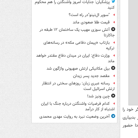
پزشکیان: جنایات امروز واشنگتن را هم محکوم
کنید
"سوپر ال‌نینو"در راه است؟
قیمت طلا صعودی ماند
آتش سوزی مهیب یک ساختمان ۱۲ طبقه در
جاکارتا
بازتاب «پیمان دفاعی مکه» در رسانه‌های
ترکیه
وزارت دفاع: ایران در میدان دفاع مقتدر خواهد
ماند
بیل مکانیکی ارتش صهیونی واژگون شد
مقصد جدید پسر زیدان
رسانه عبری زبان: روزهای سختی در انتظار
ارتش اسرائیل است
چین ونیز شد!
کدام فرضیات واشنگتن درباره جنگ با ایران
گر خود را
اشتباه از کار درآمد
آخرین وضعیت نبرد به روایت مهدی محمدی
بدبیاری
ملی مردان کانادا حضور