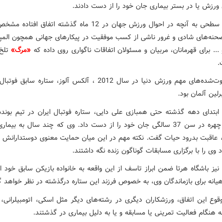
 ورزش یا در بستر بیماری جان خود را از دست دادند.
یک مرور سطحی به آنچه در احوال ورزش جهان در 12 ماه گذشته اتفاق ا
صحنه‌های شادی و غرور ناشی از کسب موفقیت در پیکارهای جهانی همچون المپ
... برای قهرمانان، مربیان و مسئولان اتفاقات ناگواری روی داده که
«مرگ»
تلخ‌
.
یکی از فوت‌شده‌های مهم ورزش دنیا در سال 2012 ، آلکس آلوز، ستاره ساب
رلین آلمان بود.
 ابتدای دهه گذشته حتی همبازی علی دایی، ستاره فوتبال ایران در تیم بوندس
بود. این چهره در سن 37 سالگی جان خود را از دست داد. وی که چند سال به بی
د، عاقبت بدرود حیات گفت. نکته مهم در این میان حمایت معنوی دوستدارانش د
د وی را با برگزاری مسابقات گوناگون زنده نگه داشتند.
نیز باشگاه هرتا ضمن ابراز تاسف از این واقعه به خانواده بازیکن سابق خود ا
یانه برای بازماندگان وی، به خصوص فرزند این ستاره درگذشته در نظر خواهد 
وقوع این اتفاق، ورزشکاران دیگری در رشته‌های دیگر مثل اسکی، اتومبیلرانی، 
به هنگام فعالیت تمرینی یا مسابقه و یا به دلیل بیماری در گذشتند.