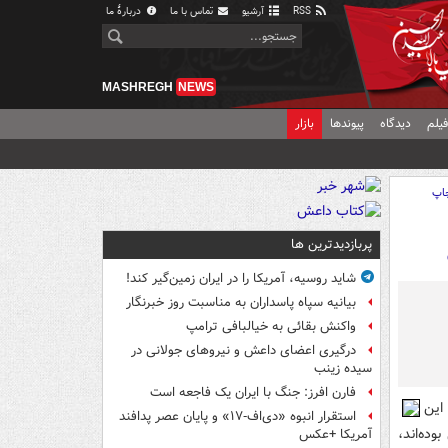
RSS
آرشیو
تماس با ما
دربارهٔ ما
MASHREGH
NEWS
یلم
دیدگاه
پیوندها
بازار
اپ
پربازدیدترین ها
شاید روسیه، آمریکا را در ایران زمین‌گیر کند!
بیانیه سپاه پاسداران به مناسبت روز خبرنگار
واکنش بقائی به خیالبافی ترامپ
درگیری اعضای داعش و نیروهای جولانی در
سیده زینب
فارن افرز: جنگ با ایران یک فاجعه است
ریان این
استقرار انبوه «دی‌اف‑۱۷» و پایان عصر پدافند
ده‌اند،
آمریکا +عکس