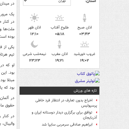
استان:
در میدان
در کنار 
اذان صبح
طلوع آفتاب
اذان ظهر
ملت‌ها و 
۱۲:۱۰
۰۵:۱۸
۰۳:۴۳
بوده است
غروب خورشید
اذان مغرب
نیمه‌شب شرعی
تیم هرتاب
۲۳:۲۳
۱۹:۲۱
۱۹:۰۲
او که در
مبتلا بو
بود که یا
تازه های ورزش
در آلمان 
اخراج بدون تعارف در انتظار فرد خاطی
حقوق ماه
پرسپولیس
توافق برای برگزاری دیدار دوستانه ایران و
در کنار 
آذربایجان
والیبال، 
ابراهیم صادقی سرمربی سایپا شد