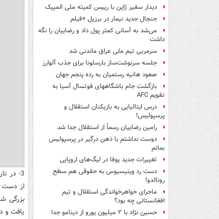
دیدار سفیر ژاپن با رییس کمیته ملی المپیک
جنجال جدید نیمار در برزیل +فیلم
می‌شد به آسانی کمتر پول داد و رضاییان را نگه
داشت
سرمربی تیم ملی عراق ماندنی شد
جلسه سرنوشت‌ساز بارسلونا برای جذب آلوارز
صعود هانیه رستمیان به رده پنجم جهان
بازگشت جام باشگاههای فوتسال آسیا به
تقویم AFC
درس ایتالیایی‌ به بازیکنان استقلال و
پرسپولیس!
رامین رضاییان رسماً از استقلال جدا شد
دوست نداشتم با ذهن درگیر در پرسپولیس
بمانم
تغییرات جدید یوفا در لیگ‌های اروپایی
دست رد وینیسیوس به حقوقی هم سطح
رونالدو!
از دست د
ماجرای خواهرخواندگی استقلال و تیم
افغانستانی چه بود؟
یافت و د
حسین نژاد با ۲ میلیون یورو از دینامو جدا