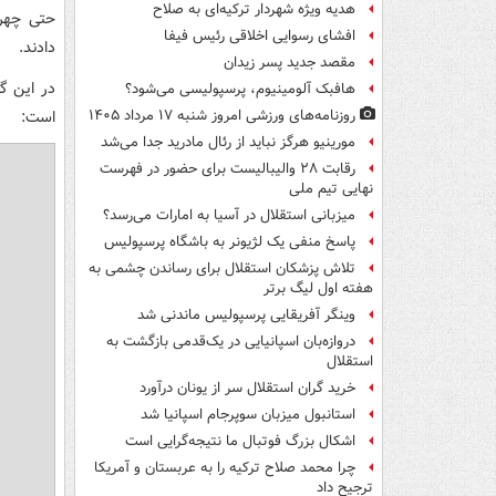
هدیه ویژه شهردار ترکیه‌ای به صلاح
حتی چهر‌
افشای رسوایی اخلاقی رئیس فیفا
دادند.
مقصد جدید پسر زیدان
هافبک آلومینیوم، پرسپولیسی می‌شود؟
است:
روزنامه‌های ورزشی امروز ‌شنبه ۱۷ مرداد ۱۴۰۵
مورینیو هرگز نباید از رئال مادرید جدا می‌شد
رقابت ۲۸ والیبالیست برای حضور در فهرست
نهایی تیم ملی
میزبانی استقلال در آسیا به امارات می‌رسد؟
پاسخ منفی یک لژیونر به باشگاه پرسپولیس
تلاش پزشکان استقلال برای رساندن چشمی به
هفته اول لیگ برتر
وینگر آفریقایی پرسپولیس ماندنی شد
دروازه‌بان اسپانیایی در یک‌قدمی بازگشت به
استقلال
خرید گران استقلال سر از یونان درآورد
استانبول میزبان سوپرجام اسپانیا شد
اشکال بزرگ فوتبال ما نتیجه‌گرایی است
چرا محمد صلاح ترکیه را به عربستان و آمریکا
ترجیح داد