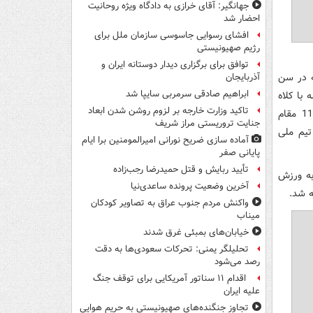
جهانگیر: آقای خرازی به دادگاه ویژه روحانیت
احضار شد
افشای رسوایی جاسوسی سازمان ملل برای
رژیم صهیونیستی
توافق برای برگزاری دیدار دوستانه ایران و
 کسی که در سن
آذربایجان
ابراهیم صادقی سرمربی سایپا شد
با کلاه
تاکید وزارت خارجه بر لزوم روشن شدن ابعاد
خاصی در محافل ورزشی حاضر می شد، به عنوان بازیکن و مربی هاکی روی یخ ، 11 مقام
جنایت تروریستی مراز شریف
بازیکن تیم ملی
آماده سازی ضریح نورانی امیرالمومنین برا ایام
پایانی صفر
تأیید ربایش و قتل حمیدرضا رجب‌زاده
ش به ورزش
آخرین وضعیت پرونده ساعدی‌نیا
ه شد.
واکنش مردم جنوب عراق به تصاویر کودکان
میناب
خیابان‌های بمبئی غرق شدند
تحلیلگر یمنی: تحرکات سعودی‌ها به دقت
رصد می‌شود
اقدام ۱۱ سناتور آمریکایی برای توقف جنگ
علیه ایران
تجاوز جنگنده‌های صهیونیستی به حریم هوایی