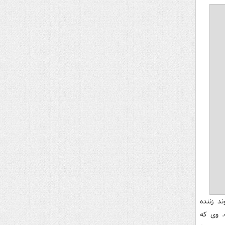
یادورتموند زننده
ری در گذشت. وی که