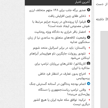
آخرین اخبار
 از دست
صدور برگه جلب برای ۱۴۸ متهم متخلف ارزی
ذخایر طلای چین افزایش یافت
در این گزارش، فارس نگاهی اجمالی به مهم‌ترین چهره‌های ورزشی فوت شده سال 2012 داشته
فیلم/ آیا پرونده‌ای در زمینه جرایم مرتبط با
هوش مصنوعی ایجاد شده است؟
احضار باقر خرازی به دادگاه ویژه روحانیت
وضعیت کافه‌های متعلق به ساعدی نیا از زبان
سخنگوی عدلیه
پاکستان: باید در برابر اسرائیل متحد شویم
تئودور روزولت جایگزین ناو هواپیمابر آبراهام
لینکلن می‌شود
کاریکاتور/ تلاش‌های بی‌پایان ترامپ برای
مذاکره با ایران
اخراج بدون تعارف در انتظار فرد خاطی
پرسپولیس
اتمام بودجه پنتاگون در آستانه گسترش جنگ
وقتی ترامپ ریاست‌جمهوری را دستگاه
پول‌سازی می‌بیند!
ترکیه: توافق مکه علیه ایران یا هیچ کشور
دیگری نیست