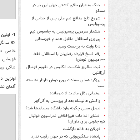
جنگ مدعیان طلای کشتی جهان این بار در
مسکو
شروع تلخ مدافع تیم ملی پس از جدایی از
پرسپولیس
هشدار سرمربی پرسپولیس به جاسوس تیم
پیروزی استقلال مقابل همنام خوزستانی
82 سال
دانا وایت به بن‌بست رسید
رقم فسخ قرارداد رضاییان با استقلال فقط
۱۰۰میلیون تومان!
هاکی روی یخ کشور
ثبت سالروز شکست انگلیس در تقویم فوتبال
آرژانتین
برزگر: همای سعادت روی دوش تارتار نشسته
است
آلمان نش
رونمایی رئال مادرید از دیومانده
واکنش عالیشاه بعد از پیوستن به گل‌گهر
لیونل مسی چگونه وارد باشگاه میلیاردها شد؟
افشای اقدامات غیراخلاقی فدراسیون فوتبال
کره جنوبی برای داوران!
فورلان به خانه بازگشت
پادشاه سنگین‌وزنی که در جهان رقیب ندارد