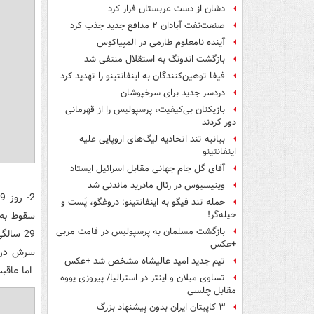
دشان از دست عربستان فرار کرد
صنعت‌نفت آبادان ۲ مدافع جدید جذب کرد
آینده نامعلوم طارمی در المپیاکوس
بازگشت اندونگ به استقلال منتفی شد
فیفا توهین‌کنندگان به اینفانتینو را تهدید کرد
دردسر جدید برای سرخپوشان
بازیکنان بی‌کیفیت، پرسپولیس را از قهرمانی
دور کردند
بیانیه تند اتحادیه لیگ‌های اروپایی علیه
اینفانتینو
آقای گل جام جهانی مقابل اسرائیل ایستاد
وینیسیوس در رئال مادرید ماندنی شد
حمله تند فیگو به اینفانتینو: دروغگو، پَست‌ و
سقوط به 
حیله‌گر!
بازگشت مسلمان به پرسپولیس در قامت مربی
+عکس
سرش در 
تیم جدید امید عالیشاه مشخص شد +عکس
اما عاقبت
تساوی میلان و اینتر در استرالیا/ پیروزی یووه
مقابل چلسی
۳ کاپیتان ایران بدون پیشنهاد بزرگ