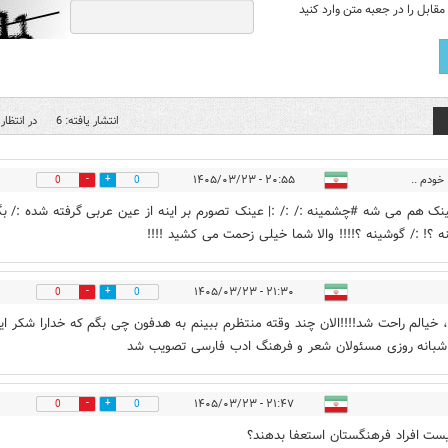
قابل را در جعبه متن وارد کنید
انتشار یافته: 6
در انتظار 
خودم ..
۲۰:۵۵ - ۱۴۰۵/۰۳/۲۳
0
0
ینک هم می شه #چشمینه :/ :/ :| عینک تصورم بر اینه از عین عربی گرفته شده :/ بگ
 ؟! :/ گوشینه ؟!!!! والا شما خیلی زحمت می کشید !!!!
۲۱:۳۰ - ۱۴۰۵/۰۳/۲۳
0
0
خیالم راحت شد!!!!الان چند وقته منتظرم ببینم به هدفون چی بگم که خدارا شکر این
بانه روزی مسئولان شعر و فرهنگ ادب فارسی تصویب شد
۲۱:۴۷ - ۱۴۰۵/۰۳/۲۳
0
0
یست افراد فرهنگستان استعفا بدهند؟