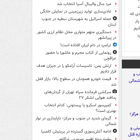
مرد سال والیبال آسیا انتخاب شد
ت
عادی‌سازی تولید زیرزمینی در نمایش خانگی
دی که
حمله اسرائیل به شهرستان نبطیه در جنوب
ار
لبنان
نیم
دستگیری متهم متواری مخل نظام ارزی کشور
د
در پیرانشهر
ترامپ در دام ایران افتاده است!
رونمایی از کتاب محرم و عاشورا با حضور
عراقچی
ارتش یمن: تاسیسات آرامکو را در جیزان هدف
قرار دادیم
قیمت خودرو همچنان در سطوح بالا؛ بازار قفل
شد
سرکشی فرمانده سپاه تهران از گردان‌های
پدافند هوایی لشکر ۲۷
کمپرسور اسکرو یا پیستونی: کدام انتخاب
بهتری است؟
مرکز؛
گرمای شدید در جنوب و مرکز؛ ناپایداری در نوار
شمالی
ادامه آتش‌سوزی گسترده در بریتیش کلمبیا
پشت پرده تغییر سرمربی تراکتور