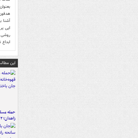
بعنوان
هدفون 
آشنا ب
ایی یر
روشی خ
ابداع 
این مطالب
حمله مسلحا
زاهدان؛ ۲ نفر جان باختند