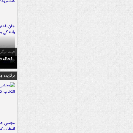
جان باختن
رانندگی م
فیلم برگزی
لحظه فو
برگزیده و
مجتبی جبا
انتخاب کر