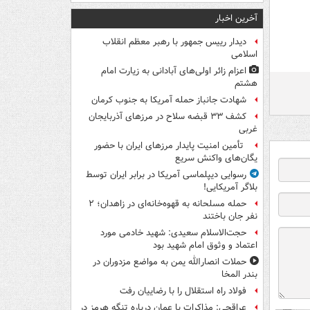
آخرین اخبار
دیدار رییس جمهور با رهبر معظم انقلاب
اسلامی
اعزام زائر اولی‌های آبادانی به زیارت امام
هشتم
شهادت جانباز حمله آمریکا به جنوب کرمان
کشف ۳۳ قبضه سلاح در مرزهای آذربایجان
غربی
تأمین امنیت پایدار مرزهای ایران با حضور
یگان‌های واکنش سریع
رسوایی دیپلماسی آمریکا در برابر ایران توسط
بلاگر آمریکایی!
حمله مسلحانه به قهوه‌خانه‌ای در زاهدان؛ ۲
نفر جان باختند
حجت‌الاسلام سعیدی: شهید خادمی مورد
اعتماد و وثوق امام شهید بود
حملات انصارالله یمن به مواضع مزدوران در
بندر المخا
فولاد راه استقلال را با رضاییان رفت
عراقچی: مذاکرات با عمان درباره تنگه هرمز در