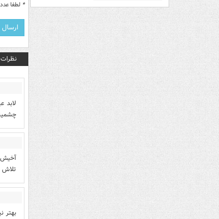
*
لطفا عدد م
نظرات
لابد ع
چشمینه
آخیش، 
تلاش ش
بهتر ن