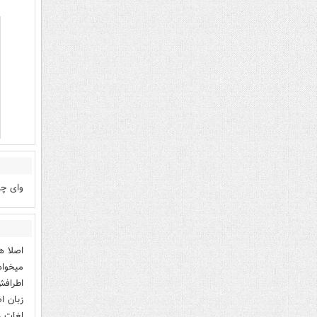
وای چ
اصلا ه
میخواه
اطرافش
زبان ا
لغات ر