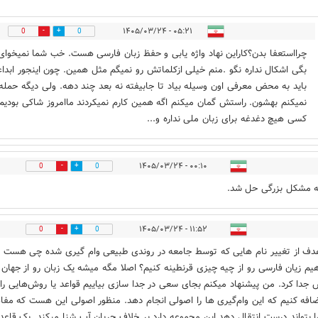
۰۵:۲۱ - ۱۴۰۵/۰۳/۲۴
0
0
چرااستعفا بدن؟کاراین نهاد واژه یابی و حفظ زبان فارسی هست. خب شما نمیخوای
بگی اشکال نداره نگو .منم خیلی ازکلماتش رو نمیگم مثل همین. چون اینجور ابدا
باید به محض معرفی اون وسیله بیاد تا جابیفته نه بعد چند دهه. ولی دیگه حمله
نمیکنم بهشون. راستش گمان میکنم اگه همین کارم نمیکردند ماامروز شاکی بودیم
کسی هیچ دغدغه برای زبان ملی نداره و...
۰۰:۱۰ - ۱۴۰۵/۰۳/۲۴
0
0
ه مشکل بزرگی حل شد.
۱۱:۵۲ - ۱۴۰۵/۰۳/۲۴
0
0
دف از تغییر نام هایی که توسط جامعه در روندی طبیعی وام گیری شده چی هست ؟
یم زیان فارسی رو از چیه چیزی قرنطینه کنیم؟ اصلا مگه میشه یک زبان رو از جهان
 جدا کرد. من پیشنهاد میکنم بجای سعی در جدا سازی بیاییم قواعد‌ یا روش‌هایی را 
ضافه کنیم که این وام‌گیری ها را اصولی انجام دهد.‌ منظور اصولی این هست که مفا
ا بتواند درست انتقال دهد این مجموعه دارد بر خلاف جریان آب شنا میکند. یک قاعد