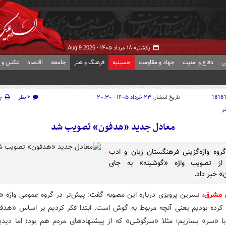
یکشنبه ۱۸ مرداد ۱۴۰۵ -
Aug 9 2026
ی
دفاع و امنیت
جهاد و مقاومت
حسینیه
فرهنگ و هنر
جامعه
اقتصاد
عکس و ف
1818
تاریخ انتشار:
۲۳ خرداد ۱۴۰۵ - ۲۰:۳۰
۶ نظر
چ
ر
معادل جدید «هدفون» تصویب شد
روه واژه‌گزینی فرهنگستان زبان و ادب
از تصویب واژه «گوشینه» به جای
 خبر داد.
ش مشرق،
نسرین پرویزی درباره این مصوبه گفت: پیش‌تر در گروه عمومی واژه «
 کرده بودیم یعنی آنچه مربوط به گوش است. ابتدا فکر کردیم بر اساس «هدفو
با «سر» بسازیم؛ مثلا «سرگوشی» که از پیشنهادهای مردم هم بود؛ اما دید