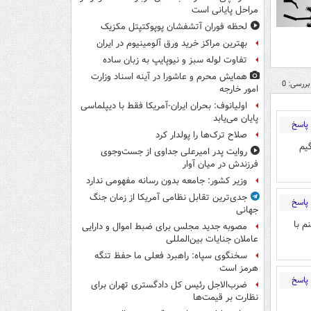
مراحل پایانی است
لحظه فوران آتشفشان پوپوکتپتل مکزیک
بهترین مراکز خرید ورق آلومینیوم در ایران
تفاوت لوله سبز و نیوپایپ به زبان ساده
همایش محرم و عاشورا در آینه اسناد وزارت
بررسی: 0
امور خارجه
اولیانوف: بحران ایران-آمریکا فقط با دیپلماسی
پایان می‌یابد
پاسخ
صلاح ترک‌ها را پولدار کرد
یم
روایت پدر امیرعلی جداوی از جست‌وجوی
فرزندش در میان آوار
وزیر کشور: جامعه بدون رسانه مفهومی ندارد
جدی‌ترین تقابل نظامی آمریکا از زمان جنگ
پاسخ
جهانی
م با
مصوبه جدید مجلس برای ضبط اموال و دارایی
عاملان جنایات بین‌المللی
سخنگوی سپاه: راهبرد فعلی ما حفظ تنگه
هرمز است
پاسخ
ضرب‌الاجل رئیس کل دادگستری تهران برای
نظارت بر قیمت‌ها