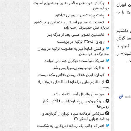
واکنش عربستان و قطر به بیانیه شورای امنیت
 آویزان
درباره یمن
» را به
پشت پرده تغییر سرمربی تراکتور
توضیحات معاون امنیتی و انتظامی وزیر کشور
درباره قتل حمیدرضا رجب زاده
ی داشتیم
نخستین تصویر مسی بعد از مرگ پدر
لفظ گوش
رویای اف-۳۵ ترکیه در بن‌بست
نیم. با
واکنش کنایه‌آمیز به عضویت ترکیه در پیمان
نه» را
مشترک با عربستان
.
آمریکا نتوانست؛ دیگران هم نمی توانند
هافبک آلومینیوم پرسپولیسی شد
فیدان: ایران هدف پیمان دفاعی مکه نیست
از مظلوم‌نمایی براندازها تا افشای دروغ مراد
ویسی
مرد سال والیبال آسیا انتخاب شد
سرنگون‌کردن پهپاد اوکراینی با آتش رگبار
روس‌ها
سرکشی فرمانده سپاه تهران از گردان‌های
پدافند هوایی لشکر ۲۷
اعتراف جالب یک رسانه آمریکایی به شکست