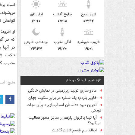
است برخی
می‌شوند.
اذان صبح
طلوع آفتاب
اذان ظهر
انواعش ت
۱۲:۱۰
۰۵:۱۸
۰۳:۴۴
او افزود:
که در آن
غروب خورشید
اذان مغرب
نیمه‌شب شرعی
در آنها 
۲۳:۲۳
۱۹:۲۰
۱۹:۰۱
ترکیب «
مصوب کرده
تازه های فرهنگ و هنر
منبع: ایس
عادی‌سازی تولید زیرزمینی در نمایش خانگی
خاویر باردم؛ یک ستاره در برابر سکوت جهان
آخرین نبرد «داستان اسباب‌بازی» برای نجات
کودکی
آیا تینا پاکروان بازهم از ساترا مجوز فعالیت
می‌گیرد؟
ابوالقاسم قاسم‌زاده درگذشت