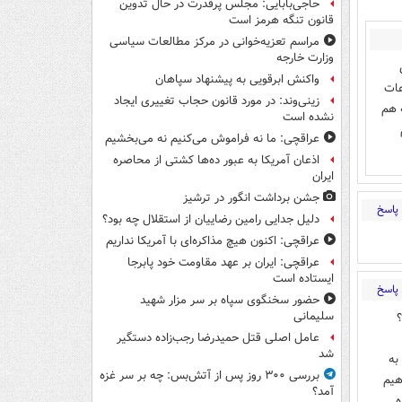
حاجی‌بابایی: مجلس پرقدرت در حال تدوین
قانون تنگه هرمز است
مراسم تعزیه‌خوانی در مرکز مطالعات سیاسی
وزارت خارجه
واکنش ابرقویی به پیشنهاد سپاهان
عات
زینی‌وند: در مورد قانون حجاب تغییری ایجاد
 هم
نشده است
عراقچی: ما نه فراموش می‌کنیم نه می‌بخشیم
اذعان آمریکا به عبور ده‌ها کشتی از محاصره
ایران
جشن برداشت انگور در ترشیز
پاسخ
دلیل جدایی رامین رضاییان از استقلال چه بود؟
عراقچی: اکنون هیچ مذاکره‌ای با آمریکا نداریم
عراقچی: ایران بر عهد مقاومت خود پابرجا
ایستاده است
پاسخ
حضور سخنگوی سپاه بر سر مزار شهید
سلیمانی
عامل اصلی قتل حمیدرضا رجب‌زاده دستگیر
شد
به
بررسی ۳۰۰ روز پس از آتش‌بس: چه بر سر غزه
هیم
آمد؟
ه