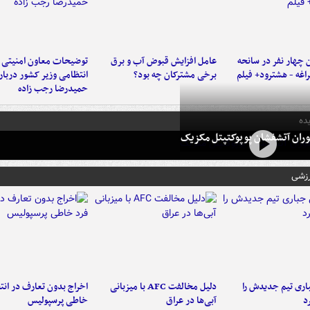
 چهار نفر در سانحه
عامل افزایش قبوض آب و برق
توضیحات معاون امنیتی 
راغه - هشترود+ فیلم
برخی مشترکان چه بود؟
انتظامی وزیر کشور دربار
حمیدرضا رجب زاده
ده
ران آتشفشان پوپوکتپتل مکزیک
رزشی
ری تیم جدیدش را
دلیل مخالفت AFC با میزبانی
اخراج بدون تعارف در انتظ
د
آبی‌ها در عراق
خاطی پرسپولیس