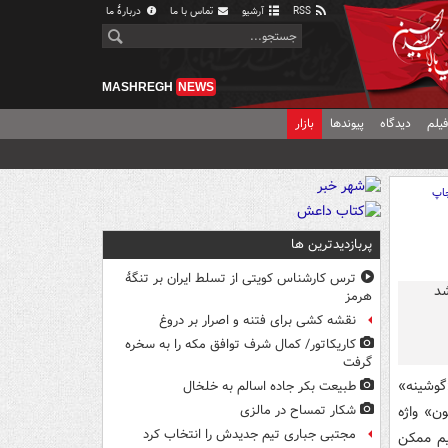
RSS
آرشیو
تماس با ما
دربارهٔ ما
MASHREGH
NEWS
یلم
دیدگاه
پیوندها
بازار
اپ
پربازدیدترین ها
ترس کارشناس کویتی از تسلط ایران بر تنگۀ
هرمز
نقشه کشی برای فتنه و اصرار بر دروغ
کاریکاتور/ کمال شرف توافق مکه را به سخره
گرفت
گوشینه»
طبیعت بکر جاده اسالم به خلخال
ن» واژه
شکار تمساح در مالزی
مجتبی جباری تیم جدیدش را انتخاب کرد
یم ممکن