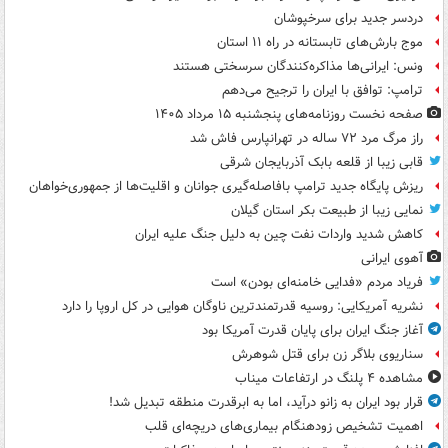
دردسر جدید برای سرخپوشان
موج بارش‌های تابستانه در راه ۱۱ استان
ونس: ایرانی‌ها مذاکره‌کنندگان سرسختی هستند
ترامپ: توافق با ایران را ترجیح می‌دهم
صفحه نخست روزنامه‌های پنجشنبه ۱۵ مرداد ۱۴۰۵
راز مرگ مرد ۷۲ ساله در تهرانپارس فاش شد
قابی زیبا از قلعه بابک آذربایجان شرقی
ریزش پایگاه جدید ترامپ بافاصله‌گیری جوانان و اقلیت‌ها از جمهوری‌خواهان
نمایی زیبا از طبیعت بکر استان گیلان
کاهش شدید واردات نفت چین به دلیل جنگ علیه ایران
آهوی ایرانی
فریاد مردم «فدایی خامنه‌ای بودن» است
نشریه آمریکایی: روسیه قدرتمندترین ناوگان هوایی در کل اروپا را دارد
آغاز جنگ ایران برای پایان قدرت آمریکا بود
سناریوی بلاگر زن برای قتل شوهرش
مشاهده ۴ پلنگ در ارتفاعات میناب
قرار بود ایران به زانو درآید، اما به ابرقدرت منطقه تبدیل شد!
اهمیت تشخیص زودهنگام بیماری‌های دریچه‌ای قلب