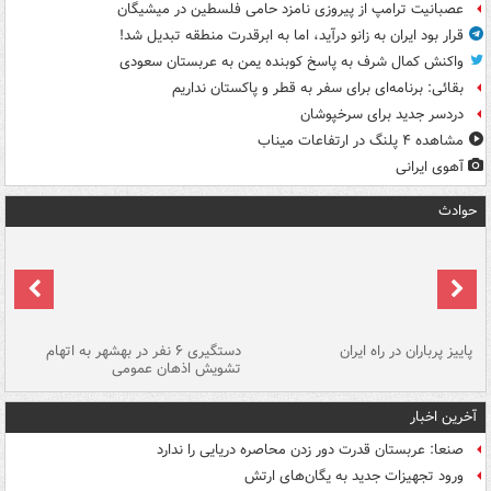
عصبانیت ترامپ از پیروزی نامزد حامی فلسطین در میشیگان
قرار بود ایران به زانو درآید، اما به ابرقدرت منطقه تبدیل شد!
واکنش کمال شرف به پاسخ کوبنده یمن به عربستان سعودی
بقائی: برنامه‌ای برای سفر به قطر و پاکستان نداریم
دردسر جدید برای سرخپوشان
مشاهده ۴ پلنگ در ارتفاعات میناب
آهوی ایرانی
حوادث
ن
پاییز پرباران در راه ایران
دستگیری ۶ نفر در بهشهر به اتهام
تشویش اذهان عمومی
اس
آخرین اخبار
صنعا: عربستان قدرت دور زدن محاصره دریایی را ندارد
ورود تجهیزات جدید به یگان‌های ارتش