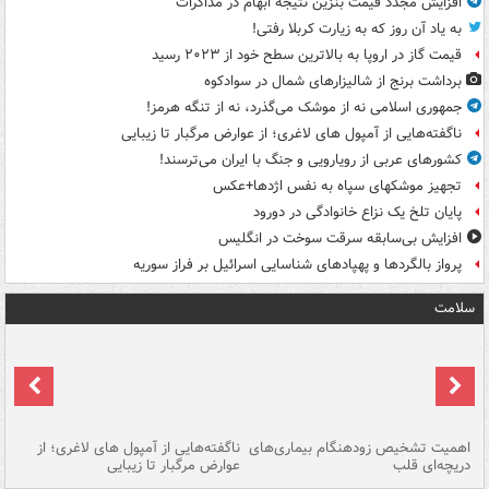
افزایش مجدد قیمت بنزین نتیجه ابهام در مذاکرات
به یاد آن روز که به زیارت کربلا رفتی!
قیمت گاز در اروپا به بالاترین سطح خود از ۲۰۲۳ رسید
برداشت برنج از شالیزارهای شمال در سوادکوه
جمهوری اسلامی نه از موشک می‌گذرد، نه از تنگه هرمز!
ناگفته‌هایی از آمپول های لاغری؛ از عوارض مرگبار تا زیبایی
کشورهای عربی از رویارویی و جنگ با ایران می‌ترسند!
تجهیز موشکهای سپاه به نفس اژدها+عکس
پایان تلخ یک نزاع خانوادگی در دورود
افزایش بی‌سابقه سرقت سوخت در انگلیس
پرواز بالگردها و پهپادهای شناسایی اسرائیل بر فراز سوریه
سلامت
اهمیت تشخیص زودهنگام بیماری‌های
ناگفته‌هایی از آمپول های لاغری؛ از
دریچه‌ای قلب
عوارض مرگبار تا زیبایی
تا