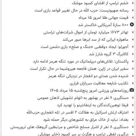
خشم ترامپ از افشای کمبود موشک
رسانه صهیونیست: حزب الله در حال تغییر قواعد بازی است
قیمت جهانی طلا امروز ۱۵ مرداد
۸۰۰ سازۀ آمریکایی خاکستر شد
تهاتر ۱۶۷۳ میلیارد تومان از اموال شرکت‌های تراستی
ماهواره ایرانی که از سد ابرها عبور می‌کند
آجورلو: ایجاد دوقطبی «جنگ و صلح‌» بازی دشمن است
کالابرگ ۳ گروه شارژ شد
پاکستان: تلاش‌های دیپلماتیک در مورد تنگه هرمز ادامه دارد
سفیر ایران در ژاپن: همان فاجعه هیروشیما در حال تکرار است
شنیده شدن صدای دو انفجار در نزدیکی تنگه هرمز
تکذیب شایعه معافیت سربازان فراری
روزنامه‌های ورزشی امروز پنج‌شنبه ۱۵ مرداد ۱۴۰۵
دستگیری ۶ نفر در بهشهر به اتهام تشویش اذهان عمومی
فیفا توهین‌کنندگان به اینفانتینو را تهدید کرد
اعتراف ارتش اسرائیل به هلاکت ۲ افسر در تله انفجاری حزب‌الله
بغداد: نباید از خاک عراق به کشورهای دیگر حمله شود
دستگیری ۸ نفر از اشرار مسلح شاخص و مرتبطین گروهک های تروریستی
درگیری لفظی ترامپ و هگزث بر سر کمبود ذخایر موشکی