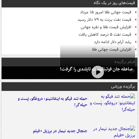
قیمت‌های روز در یک نگاه
قیمت جهانی طلا امروز ۱۵ مرداد
قیمت نفت برنت به ۷۹ دلار رسید
افزایش قیمت طلا و نقره جهانی
قیمت نفت ۵ درصد کاهش یافت
رشد آرام دلار ادامه دارد
افزایش قیمت جهانی طلا
فیلم برگزیده
صاعقه جان فوتبالیست تایلندی را گرفت!
برگزیده ورزشی
حمله تند فیگو به اینفانتینو: دروغگو، پَست‌ و
حیله‌گر!
جنجال جدید نیمار در برزیل +فیلم