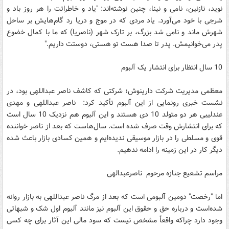
نوید، نازنین، نامی و نینا، چنین نوشته‌اند: "یاد و خاطراتت را هر روز باد و
شرجی با خود می‌آورد. یاد مردی که در موج و دریا رد گام‌هایش بر ساحل
شهرش ماند و نامی شد بزرگ، بر تارک شهر (ناصریا) که ما با کمال خضوع
پدر می‌خوانیمش. پدر تا صدا هست تو هستی، دوستت داریم."
10 سال انتظار برای انتشار یک آلبوم
معظمی مدیریت شرکت دارینوش؛ شرکتی که کاشف ناصر عبداللهی بود، در
نشست خبری رونمایی از این آلبوم تأکید کرد: ناصر عبداللهی و مهدی
عندلیبی هر دو متولد 10 دی هستند و این آلبوم هم نزدیک 10 سال است
که برای انتشارش وقت صرف شده است. سال‌هاست که بعد از ناصر خواننده
قوی و مسلطی را در بازار موسیقی ندیده‌ایم و همین کسادی بازار باعث شده
دیگر کار در این زمینه را ادامه ندهیم.
مراسم تشعیع جنازه مرحوم ناصرعبدالهی
اما "رخصت" دومین آلبومی است که بعد از مرگ ناصر عبداللهی به بازار روانه
شده‌است و درباره حق و حقوق این آلبوم نیز مانند آلبوم اول شک و شبهاتی
وجود دارد چراکه واقعاً مشخص نیست که سود مالی این آثار برای چه کسی