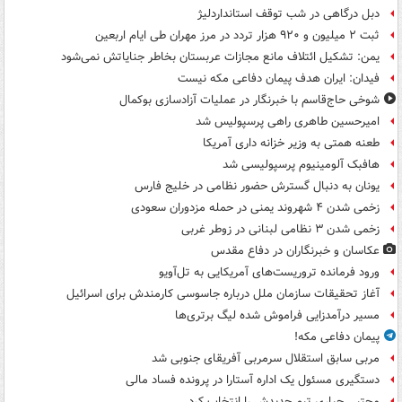
دبل درگاهی در شب توقف استانداردلیژ
ثبت ۲ میلیون و ۹۲۰ هزار تردد در مرز مهران طی ایام اربعین
یمن: تشکیل ائتلاف مانع مجازات عربستان بخاطر جنایاتش نمی‌شود
فیدان: ایران هدف پیمان دفاعی مکه نیست
شوخی حاج‌قاسم با خبرنگار در عملیات آزادسازی بوکمال
امیرحسین طاهری راهی پرسپولیس شد
طعنه همتی به وزیر خزانه داری آمریکا
هافبک آلومینیوم پرسپولیسی شد
یونان به دنبال گسترش حضور نظامی در خلیج فارس
زخمی شدن ۴ شهروند یمنی در حمله مزدوران سعودی
زخمی شدن ۳ نظامی لبنانی در زوطر غربی
عکاسان و خبرنگاران در دفاع مقدس
ورود فرمانده تروریست‌های آمریکایی به تل‌آویو
آغاز تحقیقات سازمان ملل درباره جاسوسی کارمندش برای اسرائیل
مسیر درآمدزایی فراموش شده لیگ برتری‌ها
پیمان دفاعی مکه!
مربی سابق استقلال سرمربی آفریقای جنوبی شد
دستگیری مسئول یک اداره آستارا در پرونده فساد مالی
مجتبی جباری تیم جدیدش را انتخاب کرد