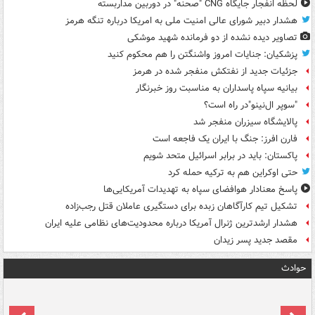
لحظه انفجار جایگاه CNG "صحنه" در دوربین مداربسته
هشدار دبیر شورای عالی امنیت ملی به امریکا درباره تنگه هرمز
تصاویر دیده‌ نشده از دو فرمانده شهید موشکی
پزشکیان: جنایات امروز واشنگتن را هم محکوم کنید
جزئیات جدید از نفتکش منفجر شده در هرمز
بیانیه سپاه پاسداران به مناسبت روز خبرنگار
"سوپر ال‌نینو"در راه است؟
پالایشگاه سیزران منفجر شد
فارن افرز: جنگ با ایران یک فاجعه است
پاکستان: باید در برابر اسرائیل متحد شویم
حتی اوکراین هم به ترکیه حمله کرد
پاسخ معنادار هوافضای سپاه به تهدیدات آمریکایی‌ها
تشکیل تیم کارآگاهان زبده برای دستگیری عاملان قتل رجب‌زاده
هشدار ارشدترین ژنرال آمریکا درباره محدودیت‌های نظامی علیه ایران
مقصد جدید پسر زیدان
حوادث