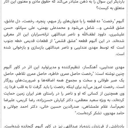
باردیگر این سوال را به ذهن متبادر می‌کند که حقوق مادی و معنوی این آثار
متعلق به کیست؟
آلبوم "رخصت" ده قطعه را با عنوان‌های راز مبهم‌، پنجره، رخصت، دل عاشق،
عشق قشمی و... شامل می‌شود و محمدعلی بهمنی، علی سپانلو‌، حسن
علیشیری‌، داوود لطف‌الله و ناصر عبداللهی ترانه‌سرایان این اثر معرفی
شده‌اند‌. در این آلبوم قطعه "عشق قشمی" از قطعات قدیمی خطه جنوب
است که توسط مهدی عندلیبی و ناصر عبداللهی بازسازی و بازخوانی شده
است.
مهدی عندلیبی، آهنگساز، تنظیم‌کننده و مدیرتولید این اثر در کاور آلبوم
چنین نوشته است: "رخصت حاصل عمری خاطره، حاصل عمری تلاطم، حاصل
یک صبر طولانی و سخت و مجموع همه اضافه‌ها و ضروریت‌های روزگار
است. رخصت امروز می‌آید برای اینکه رخصت را باید گرفت تا به قلب فردا زد.
وی همچنین از کسانی که او و ناصر را در راستای هنر ایران زمین حمایت
کرده‌اند، به ویژه سعید معظمی، دکتر کیارش حسن‌زاده، رضا کریمی، علیرضا
نعیم‌آسا، غلام علمشاهی، صدرالدین حسین خانی، دکتر احمد جولانی و
حامد مهدوی، تشکر کرده‌است."
یادداشتی از فرزندان زنده‌یاد عبداللهی نیز در کاور آلبوم گنجانده شده‌است.