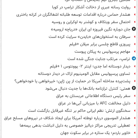
روایت رسانه عبری از دخالت آشکار ترامپ در کوبا
هشدار حماس درباره اقدامات توسعه طلبانه اشغالگران در کرانه باختری
احتمال سفر ویتکاف و کوشنر به اوکراین و روسیه
جان دوباره نگین فیروزه ای ایران «دریاچه ارومیه»
سرطان به استخوان‌های «بایدن» سرایت کرده است
پیروزی قاطع چلسی برابر میلان +فیلم
مهاجم پرسپولیس به پیکان پیوست
ترامپ، مرتکب جنایت جنگی شده است
دیدار دوستانه اما جدی؛ اینتر ۲- یوونتوس ۱ +فیلم
تساوی پرسپولیس مقابل الومینیوم اراک در دیدار دوستانه
پشت‌پرده مداخله آمریکا در حمایت از یِن ژاپن؛ خیرخواهی یا خودخواهی؟
همتی: کنترل ترازنامه بانک‌ها با جدیت دنبال می‌شود
سفر رئیس دستگاه اطلاعاتی عربستان به عراق
دلیل مخالفت AFC با میزبانی آبی‌ها در عراق
سخنگوی ارتش: نظم ایرانی حاکم بر تنگه غیرقابل بازگشت است
هشدار الموسوی درباره توطئه آمریکا برای ایجاد شکاف در نیروهای مسلح عراق
تعطیلی تدریجی مراکز دیالیز خصوصی به دلیل انباشت بدهی بیمه‌ها
خاویر باردم؛ یک ستاره در برابر سکوت جهان