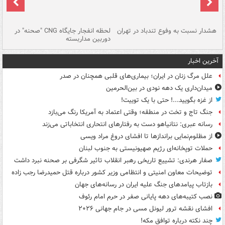
ای
هشدار نسبت به وفوع تندباد در تهران
لحظه انفجار جایگاه CNG "صحنه" در
دس
دوربین مداربسته
ات
آخرین اخبار
علل مرگ زنان در ایران؛ بیماری‌های قلبی همچنان در صدر
میدان‌داری یک دهه نودی در بین‌الحرمین
از غزه بگویید...! حتی با یک توییت!
جنگ تاج و تخت در منطقه؛ وقتی اعتماد به آمریکا رنگ می‌بازد
رسانه عبری: نتانیاهو دست به رفتارهای انتحاری انتخاباتی می‌زند
از مظلوم‌نمایی براندازها تا افشای دروغ مراد ویسی
حملات توپخانه‌ای رژیم صهیونیستی به جنوب لبنان
صفار هرندی: تشییع تاریخی رهبر انقلاب تاثیر شگرفی بر صحنه نبرد داشت
توضیحات معاون امنیتی و انتظامی وزیر کشور درباره قتل حمیدرضا رجب زاده
بازتاب پیامدهای جنگ علیه ایران در رسانه‌های جهان
نصب کتیبه‌های دهه پایانی صفر در حرم امام رئوف
افشای نقشه ترور لیونل مسی در جام جهانی ۲۰۲۶
چند نکته درباره توافق مکه!