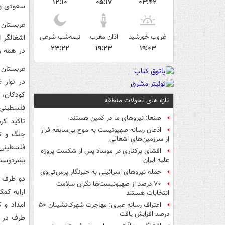
۱۲:۱۰
۰۵:۱۷
۰۳:۴۲
سعودی و ق
عربستان 
غروب خورشید
اذان مغرب
نیمه‌شب شرعی
اشغالگر ا
۲۳:۲۲
۱۹:۲۳
۱۹:۰۳
در همه زم
عربستان 
در نوار 
کودکان، 
تازه های تحولات منطقه
فلسطینی 
صنعا: نیروهای ما در کمین‌ هستند
تاکید کر
اذعان رسانه صهیونیست به موج بی‌سابقه فرار
جنگ و تح
از سرزمین‌های اشغالی
فلسطینی‌
افشای برکناری در موساد پس از شکست پروژه
بشردوستان
علیه ایران
حمله نیروهای اسرائیلی به خبرنگار پرس‌تی‌وی
دو طرف ه
۷۰ درصد از صهیونیست‌ها نگران سلامت
ارایه کمک
انتخابات هستند
امداد و ک
اعتراف رسانه عبری: مهاجرت شهرک‌نشینان ۵۰
درصد افزایش یافت
طرف در ا