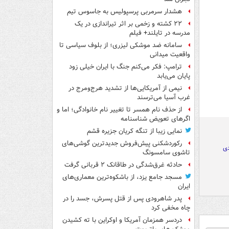
هشدار سرمربی پرسپولیس به جاسوس تیم
۲۲ کشته و زخمی بر اثر تیراندازی در یک
مدرسه در تایلند+ فیلم
سامانه ضد موشکی لیزری؛ از بلوف سیاسی تا
واقعیت میدانی
ترامپ: فکر می‌کنم جنگ با ایران خیلی زود
پایان می‌یابد
نیمی از آمریکایی‌ها از تشدید هرج‌ومرج در
غرب آسیا می‌ترسند
از حذف نام همسر تا تغییر نام خانوادگی؛ اما و
اگرهای تعویض شناسنامه
نمایی زیبا از تنگه کریان جزیره قشم
رکوردشکنی پیش‌فروش جدیدترین گوشی‌های
ی
تاشوی سامسونگ
حادثه غرق‌شدگی در طاقانک ۲ قربانی گرفت
مسجد جامع یزد، از باشکوه‌ترین معماری‌های
ایران
پدر شاهرودی پس از قتل پسرش، جسد را در
چاه مخفی کرد
دردسر همزمان آمریکا و اوکراین با ته کشیدن