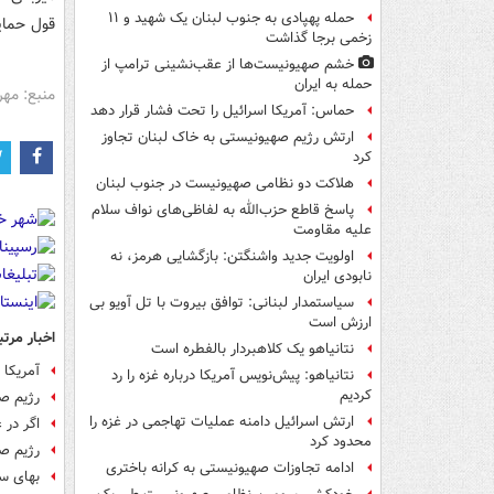
حمله پهپادی به جنوب لبنان یک شهید و ۱۱
قول حمایت
زخمی برجا گذاشت
خشم صهیونیست‌ها از عقب‌نشینی ترامپ از
حمله به ایران
منبع: مهر
حماس: آمریکا اسرائیل را تحت فشار قرار دهد
ارتش رژیم صهیونیستی به خاک لبنان تجاوز
کرد
هلاکت دو نظامی صهیونیست در جنوب لبنان
پاسخ قاطع حزب‌الله به لفاظی‌های نواف سلام
علیه مقاومت
اولویت جدید واشنگتن: بازگشایی هرمز، نه
نابودی ایران
سیاستمدار لبنانی: توافق بیروت با تل آویو بی
ارزش است
اخبار مرتب
نتانیاهو یک کلاهبردار بالفطره است
آمریکا 
نتانیاهو: پیش‌نویس آمریکا درباره غزه را رد
کردیم
رژیم صه
ارتش اسرائیل دامنه عملیات تهاجمی در غزه را
اگر در 
محدود کرد
رژیم صه
ادامه تجاوزات صهیونیستی به کرانه باختری
بهای سن