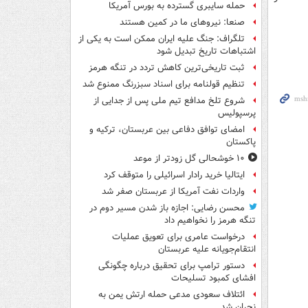
حمله سایبری گسترده به بورس آمریکا
صنعا: نیروهای ما در کمین‌ هستند
تلگراف: جنگ علیه ایران ممکن است به یکی از
اشتباهات تاریخ تبدیل شود
ثبت تاریخی‌ترین کاهش تردد در تنگه هرمز
تنظیم قولنامه برای اسناد سبزرنگ ممنوع شد
شروع تلخ مدافع تیم ملی پس از جدایی از
پرسپولیس
امضای توافق دفاعی بین عربستان، ترکیه و
پاکستان
۱۰ خوشحالی گل زودتر از موعد
ایتالیا خرید رادار اسرائیلی را متوقف کرد
واردات نفت آمریکا از عربستان صفر شد
محسن رضایی: اجازه باز شدن مسیر دوم در
تنگه هرمز را نخواهیم داد
درخواست عامری برای تعویق عملیات
انتقام‌جویانه علیه عربستان
دستور ترامپ برای تحقیق درباره چگونگی
افشای کمبود تسلیحات
ائتلاف سعودی مدعی حمله ارتش یمن به
نجران شد