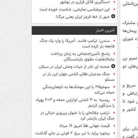
دستگیری قاتل فراری در نوشهر
‌المللی
این دیپلماسی نمایشی، شکست خورده است
عبور از خط قرمز ایران یعنی مرگ!
ی مشترک
آخرین اخبار
پیمان‌ها
ت شورای
سندرز: ترامپ فاسد، آمریکا را وارد یک جنگ
فاجعه بار کرده است
پاسخ تأمین‌اجتماعی به زمان پرداخت
میم بن
مابه‌التفاوت حقوق بازنشستگان
‌های دو
صحنه ای نادر از حیات وحش ایران در سبلان
جنگ مدعیان طلای کشتی جهان این بار در
مسکو
 سریع و
سوخو۳۵ با این موشک‌ها به ناوهای‌جنگی
حمله می‌کند
باطی و
روسیه: به ۳ کشتی اوکراین حمله و ۲۰۳ پهپاد
 شود تا
را سرنگون کردیم
 کشور و
ترامپ مقاله‌ای را با عنوان پیروزی خیالی در
جنگ ایران بازنشر کرد
قیمت جهانی طلا امروز ۱۶ مرداد
ان برای
برخورد پراید با تیر برق ۲ فوتی بر جای گذاشت
ی عربستان برای میزبانی جام جهانی ۲۰۳۴ تبریک گفت و