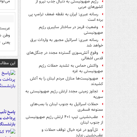
می‌توا
رژیم صهیونیستی به دنبال جذب نیرو از
کشورهای عربی
رسانه عبری: ایران به نقطه ضعف ترامپ پی
برده است
وضعیت قرمز در ساختار سایبری رژیم
عربستا
صهیونیستی
وطن شم
رسانه عبری: اسرائیل مجبور به واردات برق
یعنی ت
خواهد شد
وقوع آتش‌سوزی گسترده مجدد در جنگل‌های
قدس اشغالی
این مطالب
واکنش حماس به تشدید حملات رژیم
صهیونیستی به غزه
صهیونیست‌ها منازل مردم لبنان را به ‌آتش
کشیدند
تجاوز زمینی مجدد ارتش رژیم صهیونیستی به
سوریه
حملات اسرائیل به جنوب لبنان با بمب‌های
ممنوعه فسفری
پاسخ تأمین
عقب‌نشینی تیپ ۴۰۱ ارتش رژیم صهیونیستی
پرداخت ما
از جنوب لبنان
بازنشستگا
تل‌آویو در غزه خیال توقف حملات و
عقب‌نشینی ندارد