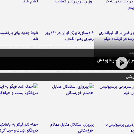
و زخمی بر اثر تیراندازی
۶ دستاورد بزرگ ایران در ۱۶۰ روز
شرط جدید برای بازنشستگ
سه در تایلند+ فیلم
رهبری رهبر انقلاب
شد
ده
در بر پای پسر شهیدش
رزشی
ربی پرسپولیس به
پیروزی استقلال مقابل همنام
حمله تند فیگو به اینفانتین
م
خوزستانی
دروغگو، پَست‌ و حیله‌گر!