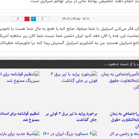
نند انجام دهند تخصیص بودجه مالی در برابر تهاجم اسرائیل است.
۱۲:۱۱ - ۱۴۰۲/۰۹/۱۵
0
0
ن فکر می‌کنی اسراییل با شما میخواد صلح کنه یا طمع به مال شما هست یا ناموس
است این غده را الان خفه کنید ایران دشمن شما نیست شما الان زیر سلطیه آمریکا
ابع اسراییل هستید من یه کشاورزم اسراییل گسترش پیدا کنه برا خاورمیانه خطرناکنه
 را از دست ندهید....
‌اجتماعی به زمان
برخورد پراید با تیر برق ۲ فوتی بر
تنظیم قولنامه برای اسناد
به‌التفاوت حقوق
جای گذاشت
ممنوع شد
ن