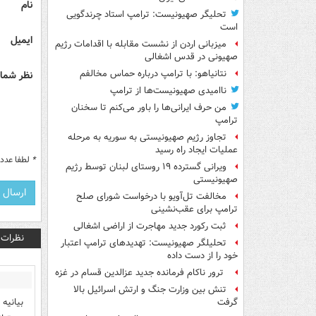
نام
تحلیگر صهیونیست: ترامپ استاد چرندگویی
است
ایمیل
میزبانی اردن از نشست مقابله با اقدامات رژیم
صهیونی در قدس اشغالی
نتانیاهو: با ترامپ درباره حماس مخالفم
نظر شما 
ناامیدی صهیونیست‌ها از ترامپ
من حرف ایرانی‌ها را باور می‌کنم تا سخنان
ترامپ
تجاوز رژیم صهیونیستی به سوریه به مرحله
عملیات ایجاد راه رسید
*
لطفا عدد م
ویرانی گسترده ۱۹ روستای لبنان توسط رژیم
صهیونیستی
مخالفت تل‌آویو با درخواست شورای صلح
ترامپ برای عقب‌نشینی
ثبت رکورد جدید مهاجرت از اراضی اشغالی
نظرات
تحلیلگر صهیونیست: تهدیدهای ترامپ اعتبار
خود را از دست داده
ترور ناکام فرمانده جدید عزالدین قسام در غزه
تنش بین وزارت جنگ و ارتش اسرائیل بالا
بیانیه
گرفت