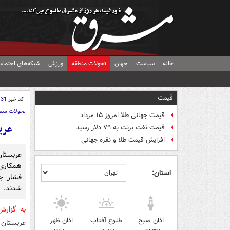
خانه
سیاست
جهان
تحولات منطقه
ورزش
شبکه‌های اجتماع
قیمت
کد خبر
131
تحولات منط
قیمت جهانی طلا امروز ۱۵ مرداد
عرب
قیمت نفت برنت به ۷۹ دلار رسید
افزایش قیمت طلا و نقره جهانی
عربستا
همکاری‌
استان:
فشار ج
شدند.
به گزار
اذان صبح
طلوع آفتاب
اذان ظهر
عربستان 