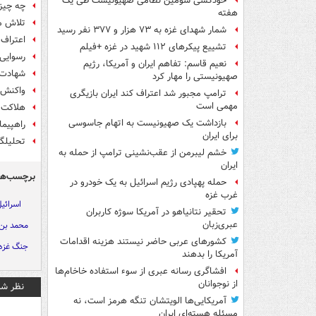
خودکشی سومین نظامی صهیونیست طی یک
چه چیز
هفته
تلاش مق
شمار شهدای غزه به ۷۳ هزار و ۳۷۷ نفر رسید
اعتراف 
تشییع پیکرهای ۱۱۲ شهید در غزه +فیلم
رسوایی 
نعیم قاسم: تفاهم ایران و آمریکا، رژیم
شهادت حداقل ۹ فلسطینی در حمل
صهیونیستی را مهار کرد
واکنش 
ترامپ مجبور شد اعتراف کند ایران بازیگری
مهمی است
هلاکت ۷ نظامی صهیونیست در غ
بازداشت یک صهیونیست به اتهام جاسوسی
راهپیما
برای ایران
تحلیلگ
خشم لیبرمن از عقب‌نشینی ترامپ از حمله به
ایران
برچسب‌ها
حمله پهپادی رژیم اسرائیل به یک خودرو در
غرب غزه
اسرائی
تحقیر نتانیاهو در آمریکا سوژه کاربران
عبری‌زبان
محمد بن
کشورهای عربی حاضر نیستند هزینه اقدامات
جنگ غزه
آمریکا را بدهند
افشاگری رسانه عبری از سوء استفاده خاخام‌ها
از نوجوانان
نظر شم
آمریکایی‌ها الویتشان تنگه هرمز است، نه
مسئله هسته‌ای ایران