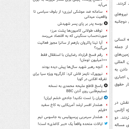
 کردند.
می‌آید
سامانه ضد موشکی لیزری؛ از بلوف سیاسی تا
نیروهای
واقعیت میدانی
 دوجانبه
بوسه‌ پدر بر پای پسر شهیدش
توقف طولانی کامیون‌ها پشت مرز؛
صورت‌حساب سنگینی که به اقتصاد می‌رسد
 انسانی
آیا تینا پاکروان بازهم از ساترا مجوز فعالیت
از جمله
می‌گیرد؟
مین‌های
رقم فسخ قرارداد رضاییان با استقلال فقط
۱۰۰میلیون تومان!
 المللی
آنچه رهبر شهید سال‌ها پیش دیده بودند
دادن به
نیویورک تایمز فاش کرد: کارگروه ویژه سیا برای
 اجباری
تفرقه افکنی در کوبا
ار حقوق
پاسخ قاطع ملیحه محمدی به نسخه
تسلیم‌طلبی روی آنتن BBC
ایران را تست نکنید! جاده‌ی خشم ایران!
 نقش در
هشدار افسر ارشد آمریکایی به کاخ سفید
ژه آژانس
+فیلم
ردند. دو
هشدار سرمربی پرسپولیس به جاسوس تیم
ایالات متحده واقعاً یک «ببر کاغذی» است!
ی مساله