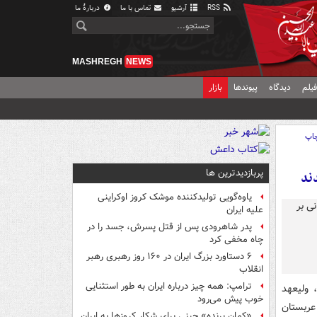
RSS
آرشیو
تماس با ما
دربارهٔ ما
MASHREGH
NEWS
یلم
دیدگاه
پیوندها
بازار
اپ
پربازدیدترین ها
ند
یاوه‌گویی تولیدکننده موشک کروز اوکراینی
علیه ایران
پدر شاهرودی پس از قتل پسرش، جسد را در
چاه مخفی کرد
۶ دستاورد بزرگ ایران در ۱۶۰ روز رهبری رهبر
انقلاب
ترامپ: همه چیز درباره ایران به طور استثنایی
 ولیعهد
خوب پیش می‌رود
عربستان
«کمانِ پرنده» چینی برای شکار کروزها به ایران