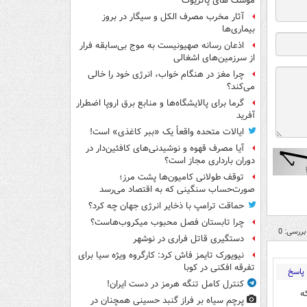
موشک های پاتریوت
آثار مخرب مصرف الکل و سیگار در بروز
بیماری‌ها
اذعان رسانه صهیونیست به موج بی‌سابقه فرار
از سرزمین‌های اشغالی
چرا مغز در هنگام خواب، انرژی خود را خالی
می‌کند؟
گرما برای پالایشگاه‌ها و منابع برق اروپا اضطرار
آفرید
ایالات متحده واقعاً یک «ببر کاغذی» است!
آیا مصرف قهوه و نوشیدنی‌های کافئین‌دار در
دوران بارداری مجاز است؟
توقف طولانی کامیون‌ها پشت مرز؛
صورت‌حساب سنگینی که به اقتصاد می‌رسد
حماقت ترامپ با ذخایر انرژی جهان چه کرد؟
چرا تابستان فصل محبوب میکروب‌هاست؟
بررسی: 0
دستگیری قاتل فراری در نوشهر
نیویورک تایمز فاش کرد: کارگروه ویژه سیا برای
تفرقه افکنی در کوبا
پاسخ
کنترل کامل تنگه هرمز در دست ایران!
ه
پرچم سیاه بر فراز گنبد حسینی همچنان در