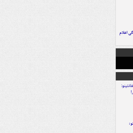
ی اعلام
و: