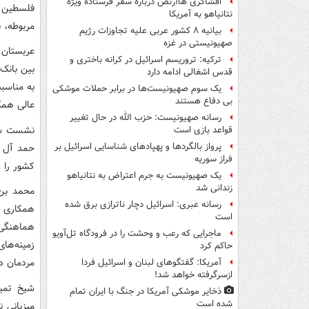
افشاگری هاآرتص درباره سفر فرستاده ویژه
فلسطین م
نتانیاهو به آمریکا
مربوطه، ب
بیانیه ۸ کشور عربی علیه تجاوزات رژیم
صهیونیستی در غزه
عربستان 
ترکیه: تروریسم اسرائیل در کرانه باختری و
بین بانک‌
قدس اشغالی ادامه دارد
به مناسب
یک‌ سوم صهیونیست‌ها در برابر حملات موشکی
بی دفاع هستند
عالی همک
رسانه صهیونیست: حزب الله در حال تغییر
نشست شو
قواعد بازی است
پرواز بالگردها و پهپادهای شناسایی اسرائیل بر
حمد آل ث
فراز سوریه
کشور را د
یک صهیونیست به جرم اعتراض به نتانیاهو
زندانی شد
محمد بن 
رسانه عبری: اسرائیل دچار ناترازی برق شده
همکاری 
است
هماهنگی 
ماجرایی که رعب و وحشت را در فرودگاه تل‌آویو
زمینه‌ها
حاکم کرد
مردمان د
آمریکا: گفتگوهای لبنان و اسرائیل فردا
ازسرگرفته خواهد شد!
شیخ تمیم
ذخایر موشکی آمریکا در جنگ با ایران تمام
شده است