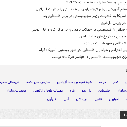
ی صهیونیست‌ها را به جنوب غزه کشاند؟
ام آمریکایی برای تبرئه بایدن از همدستی با جنایات اسرائیل
آمریکا به خشونت رژیم صهیونیستی در برابر فلسطینی‌ها
در بورس تل آویو
ات بامدادی به مرکز غزه و خان یونس
حماس به دروغ‌های جدید بایدن
زه
یی اعتراضی هواداران فلسطین در شهر بوستون آمریکا+فیلم
ران صهیونیست: «السنوار»، «یاسر عرفات» نیست
ل
قطر
دوحه
شیخ تمیم بن حمد آل ثانی
سازمان ملل متحد
عربستان سعود
 سلمان
فلسطین
تل آویو
غزه
عملیات طوفان الاقصی
محمد بن‌سلمان
اسراییل
تلاویو
عربستان
آنروا
تل‌آویو
ا