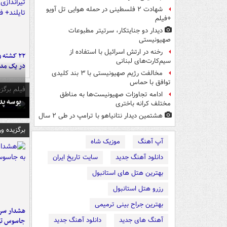
شهادت ۲ فلسطینی در حمله هوایی تل آویو
+فیلم
دیدار دو جنایتکار،‌ سرتیتر مطبوعات
صهیونیستی
رخنه در ارتش اسرائیل با استفاده از
۲۲ کشته 
سیم‌کارت‌های لبنانی
در یک مدر
مخالفت رژیم صهیونیستی با ۳ بند کلیدی
توافق با حماس
فیلم برگزی
ادامه تجاوزات صهیونیست‌ها به مناطق
بوسه‌ پ
مختلف کرانه باختری
هشتمین دیدار نتانیاهو با ترامپ در طی ۲ سال
برگزیده و
آپ آهنگ
موزیک شاه
دانلود آهنگ جدید
سایت تاریخ ایران
بهترین هتل های استانبول
رزرو هتل استانبول
بهترین جراح بینی ترمیمی
هشدار سرم
آهنگ های جدید
دانلود آهنگ جدید
جاسوس تی